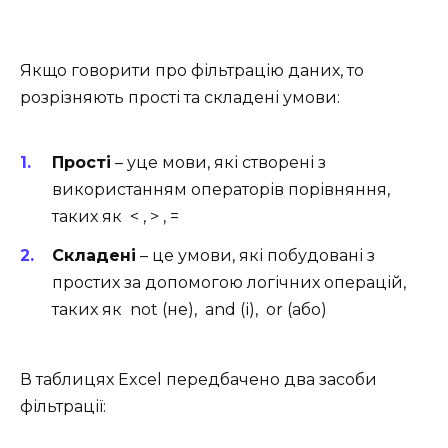
Якщо говорити про фільтрацію даних, то
розрізняють прості та складені умови:
Прості
– уце мови, які створені з
використанням операторів порівняння,
таких як < , > , =
Складені
– це умови, які побудовані з
простих за допомогою логічних операцій,
таких як not (не), and (і), or (або)
В таблицях Excel передбачено два засоби
фільтрації: