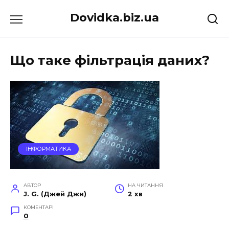
Перейти
Dovidka.biz.ua
до
вмісту
Що таке фільтрація даних?
ІНФОРМАТИКА
АВТОР
НА ЧИТАННЯ
J. G. (Джей Джи)
2 хв
КОМЕНТАРІ
0