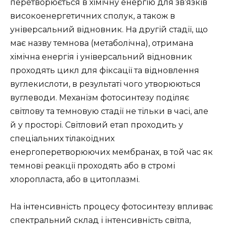
перетворюється в хімічну енергію для зв’язків
високоенергетичних сполук, а також в
універсальний відновник. На другій стадії, що
має назву темнова (метаболічна), отримана
хімічна енергія і універсальний відновник
проходять цикл для фіксації та відновлення
вуглекислоти, в результаті чого утворюються
вуглеводи. Механізм фотосинтезу поділяє
світлову та темновую стадії не тільки в часі, але
й у просторі. Світловий етап проходить у
спеціальних тілакоідних
енергоперетворюючих мембранах, в той час як
темнові реакції проходять або в стромі
хлоропласта, або в цитоплазмі.
На інтенсивність процесу фотосинтезу впливає
спектральний склад і інтенсивність світла,