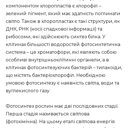
компонентом хлоропластів є хлорофіл –
зелений пігмент, який має здатність поглинати
світло. Також в хлоропластах є такі структури, як
ДНК, РНК (носії спадкової інформації) та
рибосоми, які здійснюють синтез білка. У
клітинах більшості водоростей фотосинтетична
система – це хроматофори, які являють собою
особливі внутрішньоклітинні органели, а в
клітинах фотосинтезуючих бактерій – тилакоїди,
що містять бактеріохлорофіл. Необхідною
умовою фотосинтезу є наявність світла, води та
вуглекислого газу.
Фотосинтез рослин має дві послідовних стадії.
Перша стадія називається світлова
(фотохімічна). На цьому етапі світлова енергія