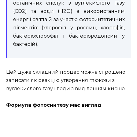
органічних сполук з вуглекислого газу
(СО2) та води (Н2О) з використанням
енергії світла й за участю фотосинтетичних
пігментів: (хлорофіл у рослин, хлорофіл,
бактеріохлорофіл і бактеріородопсин у
бактерій).
Цей дуже складний процес можна спрощено
записати як реакцію утворення глюкози з
вуглекислого газу і води з виділенням кисню.
Формула фотосинтезу
має вигляд
: