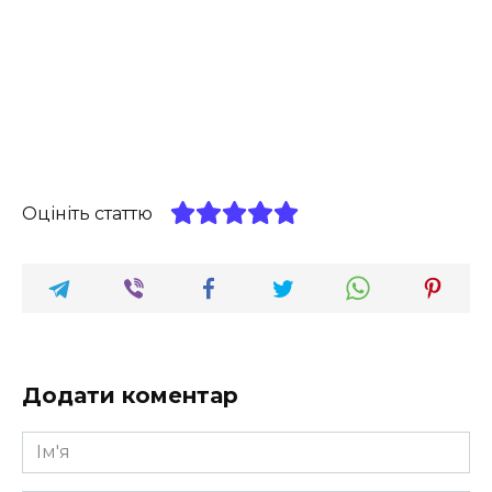
Оцініть статтю
Додати коментар
Ім'я
*