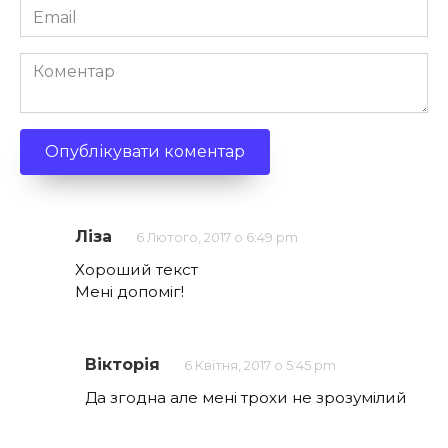
Email
*
Коментар
Ліза
6 Лютого, 2017 о 6:49 pm
Хороший текст
Мені допоміг!
Вікторія
6 Квітня, 2017 о 5:45 pm
Да згодна але мені трохи не зрозумілий