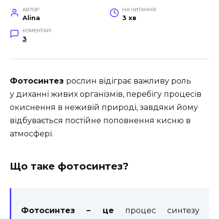
АВТОР
НА ЧИТАННЯ
Alina
3 хв
КОМЕНТАРІ
3
Фотосинтез
рослин відіграє важливу роль
у диханні живих організмів, перебігу процесів
окиснення в неживій природі, завдяки йому
відбувається постійне поповнення кисню в
атмосфері.
Що таке фотосинтез?
Фотосинтез – це
процес синтезу