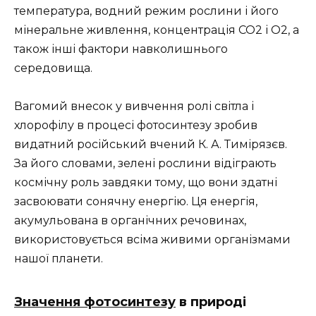
температура, водний режим рослини і його
мінеральне живлення, концентрація СО2 і О2, а
також інші фактори навколишнього
середовища.
Вагомий внесок у вивчення ролі світла і
хлорофілу в процесі фотосинтезу зробив
видатний російський вчений К. А. Тимірязєв.
За його словами, зелені рослини відіграють
космічну роль завдяки тому, що вони здатні
засвоювати сонячну енергію. Ця енергія,
акумульована в органічних речовинах,
використовується всіма живими організмами
нашої планети.
Значення фотосинтезу
в природі