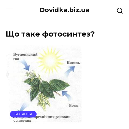
Перейти
Dovidka.biz.ua
до
вмісту
Що таке фотосинтез?
БОТАНІКА