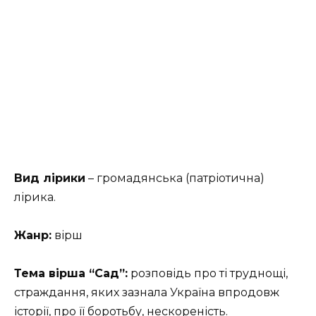
Вид лірики
– громадянська (патріотична)
лірика.
Жанр:
вірш
Тема вірша “Сад”:
розповідь про ті труднощі,
страждання, яких зазнала Україна впродовж
історії, про її боротьбу, нескореність.