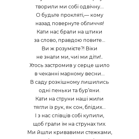
творили ми собі одвічну…
О будьте прокляті,— кому
назад повернуте обличчя!
Кати нас брали на штики
за слово, правдою повите…
Ви ж розумієте?! Віки
не знали ми, чиї ми діти!..
Хтось застромив у серце шило
в чеканні марному весни…
В саду розкішному лишились
одні пеньки та бур’яни.
Кати на струни наші жили
тягли із рук, як сон, блідих…
І з нас співців собі купили,
щоб грали їм на струнах тих.
Ми йшли кривавими стежками,