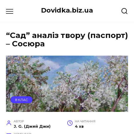
Перейти
Dovidka.biz.ua
до
вмісту
“Сад” аналіз твору (паспорт)
– Сосюра
8 КЛАС
АВТОР
НА ЧИТАННЯ
J. G. (Джей Джи)
4 хв