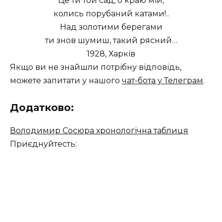
Це ти той сад, о краю мій,
колись порубаний катами!..
Над золотими берегами
ти знов шумиш, такий рясний…
1928, Харків
Якщо ви не знайшли потрібну відповідь,
можете запитати у нашого
чат-бота у Телеграм
.
Додатково:
Володимир Сосюра хронологічна таблиця
Приєднуйтесть: