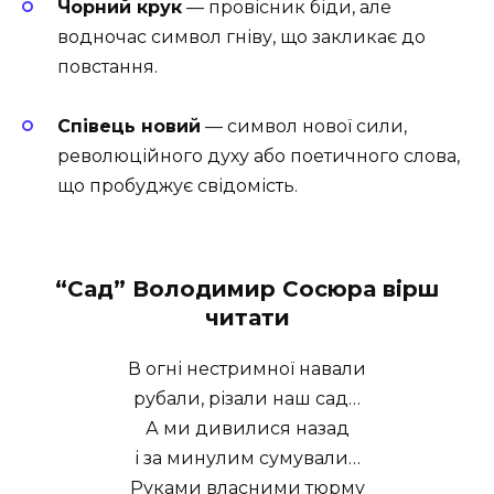
Чорний крук
— провісник біди, але
водночас символ гніву, що закликає до
повстання.
Співець новий
— символ нової сили,
революційного духу або поетичного слова,
що пробуджує свідомість.
“Сад” Володимир Сосюра вірш
читати
В огні нестримної навали
рубали, різали наш сад…
А ми дивилися назад
і за минулим сумували…
Руками власними тюрму