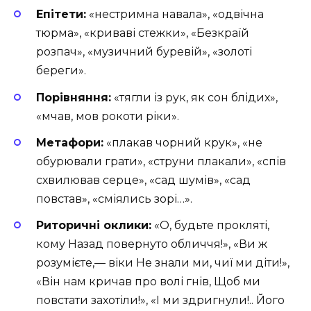
Епітети:
«нестримна навала», «одвічна
тюрма», «криваві стежки», «Безкраїй
розпач», «музичний буревій», «золоті
береги».
Порівняння:
«тягли із рук, як сон блідих»,
«мчав, мов рокоти ріки».
Метафори:
«плакав чорний крук», «не
обурювали грати», «струни плакали», «спів
схвилював серце», «сад шумів», «сад
повстав», «сміялись зорі…».
Риторичні оклики:
«О, будьте прокляті,
кому Назад повернуто обличчя!», «Ви ж
розумієте,— віки Не знали ми, чиї ми діти!»,
«Він нам кричав про волі гнів, Щоб ми
повстати захотіли!», «І ми здригнули!.. Його