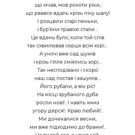
що мчав, мов рокоти ріки,
що рвався вдаль крізь піну шалу!
І розцвіли старі пеньки,
і бур’яни травою стали…
Це вдень було, коли той спів
так схвилював серця всім хорі…
А уночі вже сад шумів
і крізь гілля сміялись зорі…
Так несподівано і скоро
наш сад постав і зашумів…
Його рубали, а він ріс!
На місці зрубаного дуба
росли нові!.. І навіть хмиз
угору дерся!.. Краю любий!..
Ми дочекалися весни,
ми вже підходимо до брами!..