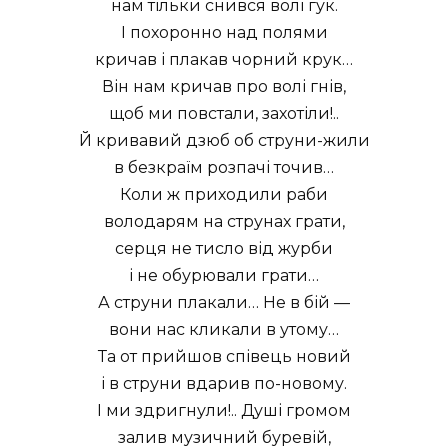
нам тільки снився волі гук.
І похоронно над полями
кричав і плакав чорний крук…
Він нам кричав про волі гнів,
щоб ми повстали, захотіли!..
Й кривавий дзюб об струни-жили
в безкраїм розпачі точив…
Коли ж приходили раби
володарям на струнах грати,
серця не тисло від журби
і не обурювали грати…
А струни плакали… Не в бій —
вони нас кликали в утому…
Та от прийшов співець новий
і в струни вдарив по-новому.
І ми здригнули!.. Душі громом
залив музичний буревій,