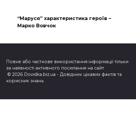
“Маруся” характеристика героїв –
Марко Вовчок
Повне або часткове використання інформації тільки
за наявності активного посилання на сайт
© 2026 Dovidka.biz.ua - Довідник цікавих фактів та
корисних знань