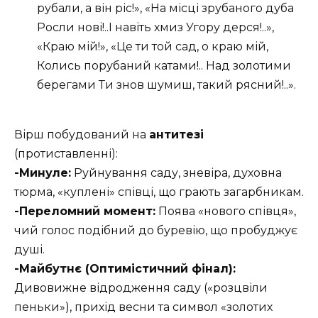
рубали, а він ріс!», «На місці зрубаного дуба
Росли нові!..І навіть хмиз Угору дерся!..»,
«Краю мій!», «Це ти той сад, о краю мій,
Колись порубаний катами!.. Над золотими
берегами Ти знов шумиш, такий рясний!..».
Вірш побудований на
антитезі
(протиставленні):
-Минуле:
Руйнування саду, зневіра, духовна
тюрма, «куплені» співці, що грають загарбникам.
-Переломний момент:
Поява «нового співця»,
чий голос подібний до буревію, що пробуджує
душі.
-Майбутнє (Оптимістичний фінал):
Дивовижне відродження саду («розцвіли
пеньки»), прихід весни та символ «золотих