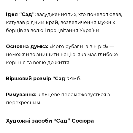
Ідея “Сад”:
засудження тих, хто поневолював,
катував рідний край, возвеличення мужніх
борців за волю і процвітання України.
Основна думка:
«Його рубали, а він ріс!» —
неможливо знищити націю, яка має глибоке
коріння та волю до життя.
Віршовий розмір “Сад”:
ямб.
Римування:
кільцеве перемежовується з
перехресним.
Художні засоби “Сад” Сосюра