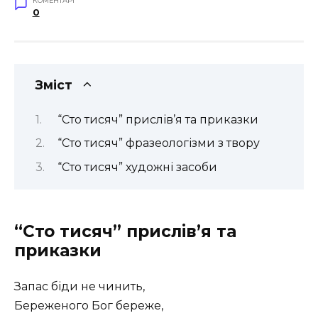
КОМЕНТАРІ
0
Зміст
“Сто тисяч” прислів’я та приказки
“Сто тисяч” фразеологізми з твору
“Сто тисяч” художні засоби
“Сто тисяч” прислів’я та
приказки
Запас біди не чинить,
Береженого Бог береже,