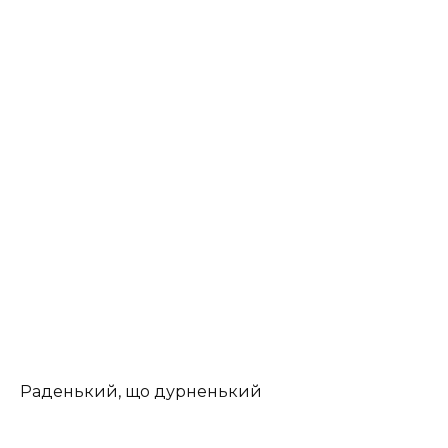
Раденький, що дурненький