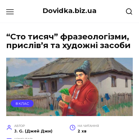
Перейти
Dovidka.biz.ua
до
вмісту
“Сто тисяч” фразеологізми,
прислів’я та художні засоби
8 КЛАС
АВТОР
НА ЧИТАННЯ
J. G. (Джей Джи)
2 хв