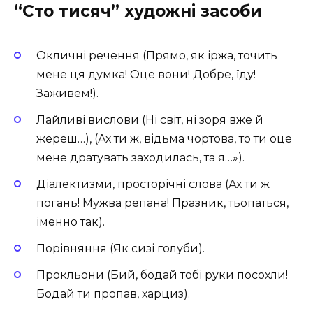
“Сто тисяч” художні засоби
Окличні речення (Прямо, як іржа, точить
мене ця думка! Оце вони! Добре, їду!
Заживем!).
Лайливі вислови (Ні світ, ні зоря вже й
жереш…), (Ах ти ж, відьма чортова, то ти оце
мене дратувать заходилась, та я…»).
Діалектизми, просторічні слова (Ах ти ж
погань! Мужва репана! Празник, тьопаться,
іменно так).
Порівняння (Як сизі голуби).
Прокльони (Бий, бодай тобі руки посохли!
Бодай ти пропав, харциз).