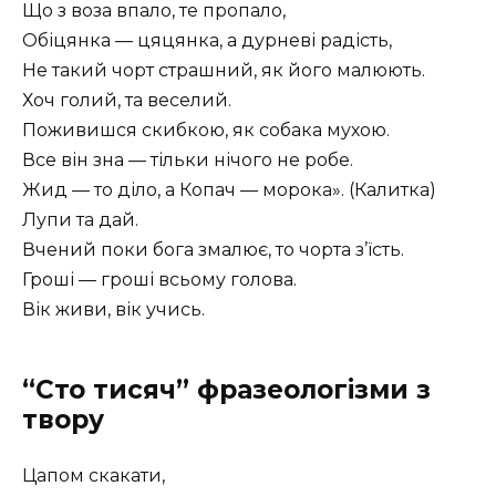
Що з воза впало, те пропало,
Обіцянка — цяцянка, а дурневі радість,
Не такий чорт страшний, як його малюють.
Хоч голий, та веселий.
Поживишся скибкою, як собака мухою.
Все він зна — тільки нічого не робе.
Жид — то діло, а Копач — морока». (Калитка)
Лупи та дай.
Вчений поки бога змалює, то чорта з’їсть.
Гроші — гроші всьому голова.
Вік живи, вік учись.
“Сто тисяч” фразеологізми з
твору
Цапом скакати,