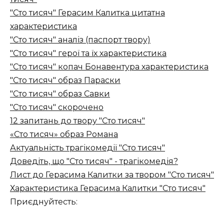
"Сто тисяч" Герасим Калитка цитатна
характеристика
"Сто тисяч" аналіз (паспорт твору)
"Сто тисяч" герої та їх характеристика
"Сто тисяч" копач Бонавентура характеристика
"Сто тисяч" образ Параски
"Сто тисяч" образ Савки
"Сто тисяч" скорочено
12 запитань до твору "Сто тисяч"
«Сто тисяч» образ Романа
Актуальність трагікомедії "Сто тисяч"
Доведіть, що "Сто тисяч" - трагікомедія?
Лист до Герасима Калитки за твором "Сто тисяч"
Характеристика Герасима Калитки "Сто тисяч"
Приєднуйтесть: