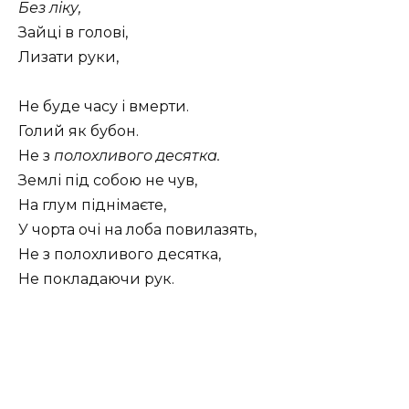
Без ліку,
Зайці в голові,
Лизати руки,
Не буде часу і вмерти.
Голий як бубон.
Не з
полохливого десятка.
Землі під собою не чув,
На глум піднімаєте,
У чорта очі на лоба повилазять,
Не з полохливого десятка,
Не покладаючи рук.