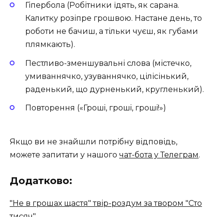
Гіпербола (Робітники їдять, як сарана.
Калитку розіпре грошвою. Настане день, то
роботи не бачиш, а тільки чуєш, як губами
плямкають).
Пестливо-зменшувальні слова (містечко,
умиваннячко, узуваннячко, цілісінький,
раденький, що дурненький, кругленький).
Повторення («Грошi, грошi, грошi!»)
Якщо ви не знайшли потрібну відповідь,
можете запитати у нашого
чат-бота у Телеграм
.
Додатково:
"Не в грошах щастя" твір-роздум за твором "Сто
тисяч"