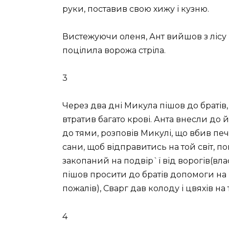
руки, поставив свою хижу і кузню.
Вистежуючи оленя, Ант вийшов з лісу 
поцілила ворожа стріла.
3
Через два дні Микула пішов до братів,
втратив багато крові. Анта внесли до 
до тями, розповів Микулі, що вбив пече
сани, щоб відправитись на той світ, 
закопаний на подвір`ї від ворогів(влас
пішов просити до братів допомоги на 
пожалів), Сварг дав колоду і цвяхів на 
4