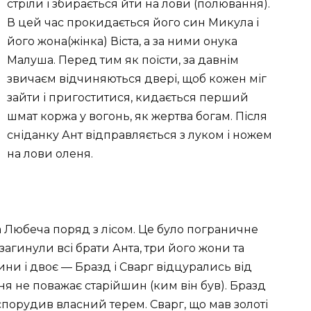
стріли і збирається йти на лови (полювання).
В цей час прокидається його син Микула і
його жона(жінка) Віста, а за ними онука
Малуша. Перед тим як поїсти, за давнім
звичаєм відчиняються двері, щоб кожен міг
зайти і пригоститися, кидається перший
шмат коржа у вогонь, як жертва богам. Після
сніданку Ант відправляється з луком і ножем
на лови оленя.
 Любеча поряд з лісом. Це було пограничне
 загинули всі брати Анта, три його жони та
ни і двоє — Бразд і Сварг відцурались від
ня не поважає старійшин (ким він був). Бразд
порудив власний терем. Сварг, що мав золоті