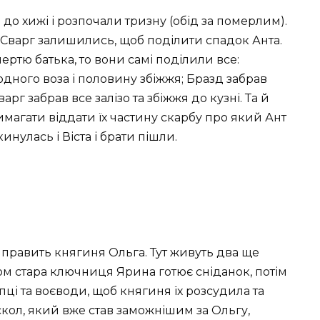
до хижі і розпочали тризну (обід за померлим).
 Сварг залишились, щоб поділити спадок Анта.
тю батька, то вони самі поділили все:
одного воза і половину збіжжя; Бразд забрав
арг забрав все залізо та збіжжя до кузні. Та й
имагати віддати їх частину скарбу про який Ант
нулась і Віста і брати пішли.
і править княгиня Ольга. Тут живуть два ще
нком стара ключниця Ярина готює сніданок, потім
пці та воєводи, щоб княгиня їх розсудила та
скол, який вже став заможнішим за Ольгу,