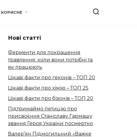
КОРИСНЕ
Нові статті
Ферменти для покращення
травлення: коли вони потрібні та
як працюють
Цікаві факти про геконів – ТОП 20
Цікаві факти про хімію – ТОП 25
Цікаві факти про бізонів – ТОП 20
Підтримаймо петицію про
присвоєння Станіславу Гармашу
звання Героя України посмертно
Валер’ян Підмогильний «Важке