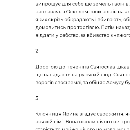
випрошує для себе ще земель і воїнів,
направляє з Осколом своїх воїнів на ч
яких скрізь обкрадають і вбивають, об
домовитись про торгівлю. Потім наказ
віддати у рабство, за вбивство княжог
2
Дорогою до печенігів Святослав ціка
що нападають на руський люд. Святос
ворогів своєї землі, та обіцяє Асмусу 
3
Ключниця Ярина згадує своє життя, я
княжій сім’ї. Вона ніколи нічого не п
старість то майже нічого не мала. Вон