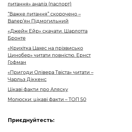
питання» аналіз (паспорт)
“Важке питання” скорочено –
Валер’ян Підмогильний
«Джейн Ейр» скачати. Шарлотта
Бронте
«Крихітка Цахес на прізвисько
Цинобер» читати повністю. Ернст
Гофман
«Пригоди Олівера Твіста» читати –
Чарльз Діккенс
Цікаві факти про Аляску
Молюски: цікаві факти – ТОП 50
Приєднуйтесть: