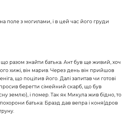
на поле з могилами, і в цей час його груди
 що разом знайти батька. Ант був ще живий, хоч
його хижі, він марив. Через день він прийшов
ніга, що поцілив його. Далі запитав чи готові
попросив берегти сімейний скарб, що був
ну землю), і помер. Так як Микула жив бідно, то
похорони батька: Бразд дав вепра і коня(дров
труну.