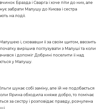
чинок Бразда і Сварга і хоче піти до них, але
ує забрати Малушу до Києва і сестра
ть на лодії.
Малушею і, сховавши її за своїм щитом, ввозить
початку вирішив поглузувати з Малуші та коли
ачився і допоміг Добрині поселити її над
ється у Малушу.
ьги шукає собі заміну, але їй не подобається
. Коли Ярина обходила княже добро, то помічає
ся за сестру і розповідає правду, розчулена
ці.