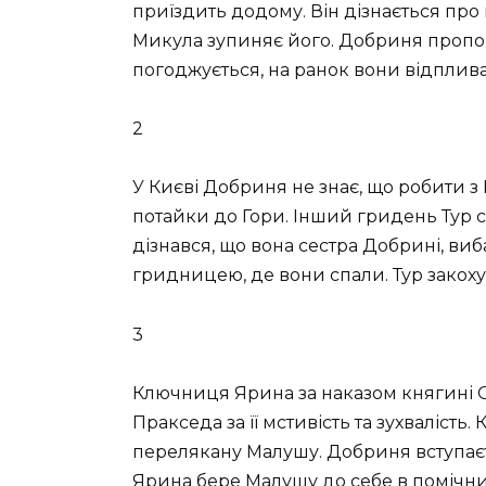
приїздить додому. Він дізнається про в
Микула зупиняє його. Добриня пропон
погоджується, на ранок вони відпливаю
2
У Києві Добриня не знає, що робити з 
потайки до Гори. Інший гридень Тур с
дізнався, що вона сестра Добрині, виб
гридницею, де вони спали. Тур закоху
3
Ключниця Ярина за наказом княгині Ол
Пракседа за її мстивість та зухвалість
перелякану Малушу. Добриня вступаєть
Ярина бере Малушу до себе в помічни