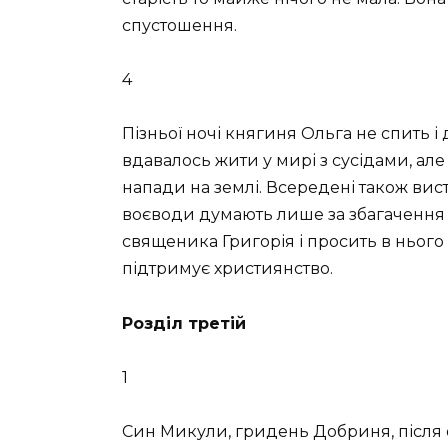
спустошення.
4
Пізньої ночі княгиня Ольга не спить і д
вдавалось жити у мирі з сусідами, але 
напади на землі. Всередені також вис
воєводи думають лише за збагачення і
священика Григорія і просить в нього
підтримує християнство.
Розділ третій
1
Син Микули, гридень Добриня, після о