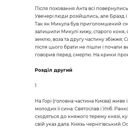
Після поховання Анта всі повернулись 
Увечері люди розійшлись, але Бразд і
Так як Микула був приголомшений смер
залишили Микулі хижу, старого коня, 
землю, воза та другу частину збіжжя; Св
після цього брати не пішли і почали в
говорив перед смертю. На крики проки
Розділ другий
1
На Горі (головна частина Києва) живе 
молодих її сина: Святослав і Уліб. Ра
сходяться до княжого терему князі, ку
свій указ дала. Князь чернігівський О