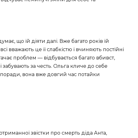
умає, що їй діяти далі. Вже багато років їй
всі вважають це її слабкістю і вчиняють постійні
тачає проблем — відбувається багато вбивст,
 забувають за честь. Ольга кличе до себе
 поради, вона вже довгий час потайки
триманної звістки про смерть діда Анта,