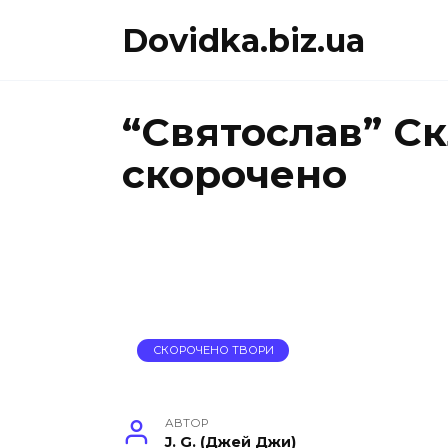
Перейти
Dovidka.biz.ua
до
вмісту
“Святослав” С
скорочено
СКОРОЧЕНО ТВОРИ
АВТОР
J. G. (Джей Джи)