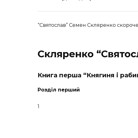
“Святослав” Семен Скляренко скорочен
Скляренко “Святос
Книга перша “Княгиня і раби
Розділ перший
1