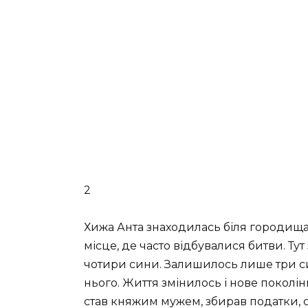
2
Хижа Анта знаходилась біля городища
місце, де часто відбувалися битви. Тут
чотири сини. Залишилось лише три си
нього. Життя змінилось і нове поколін
став княжим мужем, збирав податки, с