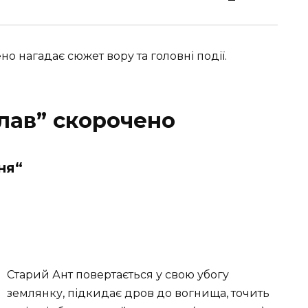
о нагадає сюжет вору та головні події.
лав” скорочено
ня
“
Старий Ант повертається у свою убогу
землянку, підкидає дров до вогнища, точить