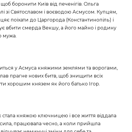
 щоб боронити Київ від печенігів. Ольга
олі зі Святославом і воєводою Асмусом. Купцям,
іцяє поїхати до Царгорода (Константинопіль) і
ує вбити смерда Векшу, а його майно і родину
о мужа.
виться у Асмуса княжими землями та ворогами,
лав прагне нових битв, щоб знищити всіх
бути хорошим князем як його батько Ігор.
к стала княжою ключницею і все життя віддала
росила, працювала чесно, а коли прийшла
а відчуває неминучі зміни для себе та