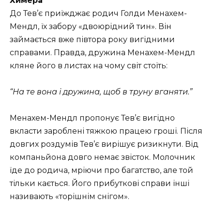
Химера
До Тев’є приїжджає родич Голди Менахем-
Мендл, їх забору «двоюрідний тин». Він
займається вже півтора року вигідними
справами. Правда, дружина Менахем-Мендл
кляне його в листах на чому світ стоїть:
“На те вона і дружина, щоб в труну вганяти.”
Менахем-Мендл пропонує Тев’є вигідно
вкласти зароблені тяжкою працею гроші. Після
довгих роздумів Тев’є вирішує ризикнути. Від
компаньйона довго немає звісток. Молочник
їде до родича, мріючи про багатство, але той
тільки кається. Його прибуткові справи інші
називають «торішнім снігом».