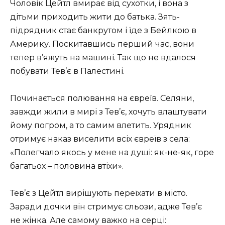
Чоловік Цейтл вмирає від сухотки, і вона з
дітьми приходить жити до батька. Зять-
підрядник стає банкрутом і їде з Бейлкою в ​​
Америку. Поскитавшись перший час, вони
тепер в’яжуть на машині. Так що не вдалося
побувати Тев’є в Палестині.
Починається полювання на євреїв. Селяни,
завжди жили в мирі з Тев’є, хочуть влаштувати
йому погром, а то самим влетить. Урядник
отримує наказ виселити всіх євреїв з села:
«Полегчало якось у мене на душі: як-не-як, горе
багатьох – половина втіхи».
Тев’є з Цейтл вирішують переїхати в місто.
Заради дочки він стримує сльози, адже Тев’є
не жінка. Але самому важко на серці: