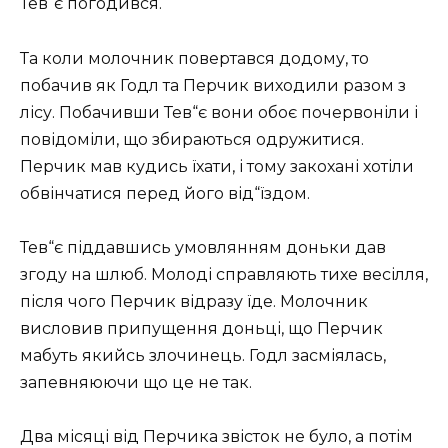
Тев“є погодився.
Та коли молочник повертався додому, то
побачив як Годл та Перчик виходили разом з
лісу. Побачивши Тев“є вони обоє почервоніли і
повідоміли, що збираються одружитися.
Перчик мав кудись їхати, і тому закохані хотіли
обвінчатися перед його від“їздом.
Тев“є піддавшись умовлянням доньки дав
згоду на шлюб. Молоді справляють тихе весілля,
після чого Перчик відразу їде. Молочник
висловив припущення доньці, що Перчик
мабуть якийсь злочинець. Годл засміялась,
запевняюючи що це не так.
Два місяці від Перчика звісток не було, а потім