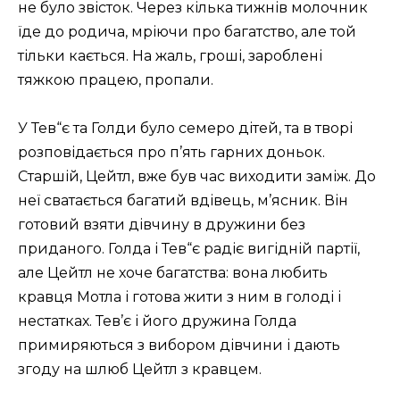
не було звісток. Через кілька тижнів молочник
їде до родича, мріючи про багатство, але той
тільки кається. На жаль, гроші, зароблені
тяжкою працею, пропали.
У Тев“є та Голди було семеро дітей, та в творі
розповідається про п’ять гарних доньок.
Старшій, Цейтл, вже був час виходити заміж.
До
неї
сватається багатий вдівець, м’ясник. Він
готовий взяти дівчину в дружини без
приданого. Голда і Тев“є радіє вигідній партії,
але Цейтл не хоче багатства: вона любить
кравця Мотла і готова жити з ним в голоді і
нестатках. Тев’є і його дружина Голда
примиряються з вибором дівчини і дають
згоду на шлюб Цейтл з кравцем.