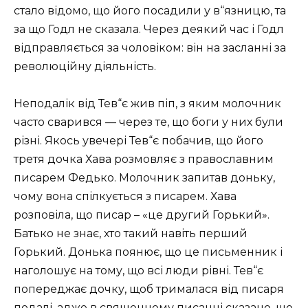
стало відомо, що його посадили у в“язницю, та
за що Годл не сказала. Через деякий час і Годл
відправляється за чоловіком: він на засланні за
революційну діяльність.
Неподалік від Тев“є жив піп, з яким молочник
часто сварився — через те, що боги у них були
різні. Якось увечері Тев“є побачив, що його
третя дочка Хава розмовляє з православним
писарем Федько. Молочник запитав доньку,
чому вона спілкується з писарем. Хава
розповіла, що писар – «це другий Горький».
Батько не знає, хто такий навіть перший
Горький. Донька поянює, що це письменник і
наголошує на тому, що всі люди рівні. Тев“є
попереджає дочку, щоб трималася від писаря
подалі, адже в священному писанні сказано, що