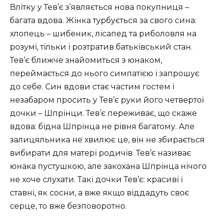
Влітку у Тев’є з’являється нова покупниця –
багата вдова. Жінка турбується за свого сина:
хлопець – шибеник, лісапед та риболовля на
розумі, тільки і розтратив батьківський стан.
Тев’є ближче знайомиться з юнаком,
переймається до нього симпатією і запрошує
до себе. Син вдови стає частим гостем і
незабаром просить у Тев’є руки його четвертої
дочки – Шпрінци. Тев’є переживає, що скаже
вдова: бідна Шпрінца не рівня багатому. Але
залицяльника не хвилює це, він не збирається
вибирати для матері родичів. Тев’є називає
юнака пустушкою, але закохана Шпрінца нічого
не хоче слухати. Такі дочки Тев’є: красиві і
ставні, як сосни, а вже якщо віддадуть своє
серце, то вже безповоротно.