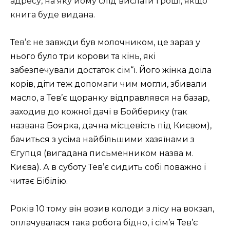
адресу, на яку йому слід вислати гроші, якщо
книга буде видана.
Тев’є не завжди був молочником, це зараз у
нього було три корови та кінь, які
забезпечували достаток сім“ї. Його жінка доїла
корів, діти теж допомаги чим могли, збивали
масло, а Тев’є щоранку відправлявся на базар,
заходив до кожної дачі в Бойберику (так
названа Боярка, дачна місцевість під Києвом),
бачиться з усіма найбільшими хазяїнами з
Єгупця (вигадана письменником назва м.
Києва). А в суботу Тев’є сидить собі поважно і
читає Бібілію.
Років 10 тому він возив колоди з лісу на вокзал,
оплачувалася така робота бідно, і сім’я Тев’є