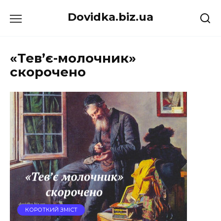
Перейти
Dovidka.biz.ua
до
вмісту
«Тев’є-молочник»
скорочено
КОРОТКИЙ ЗМІСТ