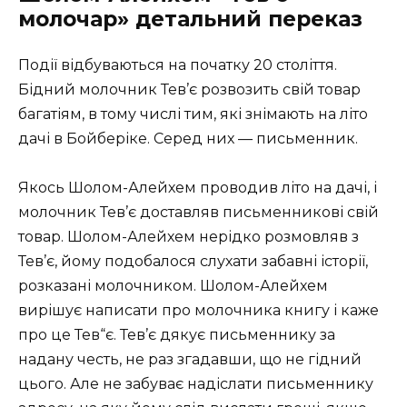
молочар» детальний переказ
Події відбуваються на початку 20 століття.
Бідний молочник Тев’є розвозить свій товар
багатіям, в тому числі тим, які знімають на літо
дачі в Бойберіке. Серед них — письменник.
Якось Шолом-Алейхем проводив літо на дачі, і
молочник Тев’є доставляв письменникові свій
товар. Шолом-Алейхем нерідко розмовляв з
Тев’є, йому подобалося слухати забавні історії,
розказані молочником. Шолом-Алейхем
вирішує написати про молочника книгу і каже
про це Тев“є. Тев’є дякує письменнику за
надану честь, не раз згадавши, що не гідний
цього. Але не забуває надіслати письменнику