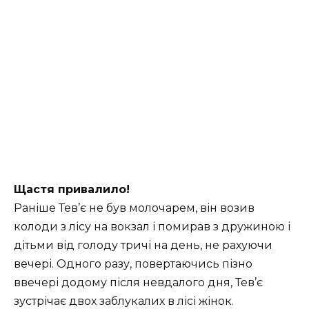
Щастя привалило!
Раніше Тев’є не був молочарем, він возив
колоди з лісу на вокзал і помирав з дружиною і
дітьми від голоду тричі на день, не рахуючи
вечері. Одного разу, повертаючись пізно
ввечері додому після невдалого дня, Тев’є
зустрічає двох заблукалих в лісі жінок.