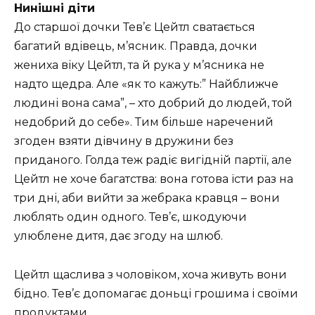
Нинішні діти
До старшої дочки Тев’є Цейтл сватається
багатий вдівець, м’ясник. Правда, дочки
жениха віку Цейтл, та й рука у м’ясника не
надто щедра. Але «як то кажуть:” Найближче
людині вона сама”, – хто добрий до людей, той
недобрий до себе». Тим більше наречений
згоден взяти дівчину в дружини без
приданого. Голда теж радіє вигідній партії, але
Цейтл не хоче багатства: вона готова їсти раз на
три дні, аби вийти за жебрака кравця – вони
люблять один одного. Тев’є, шкодуючи
улюблене дитя, дає згоду на шлюб.
Цейтл щаслива з чоловіком, хоча живуть вони
бідно. Тев’є допомагає доньці грошима і своїми
продуктами.