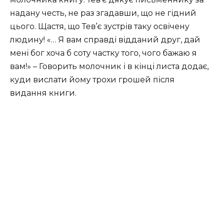
надану честь, не раз згадавши, що не гідний
цього. Щастя, що Тев’є зустрів таку освічену
людину! «… Я вам справді відданий друг, дай
мені бог хоча б соту частку того, чого бажаю я
вам!» – Говорить молочник і в кінці листа додає,
куди вислати йому трохи грошей після
видання книги.