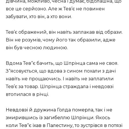
дівчина, можливо, чесна і думає, бідолашна, що
все це серйозно. Але ж Тев’є не повинен
забувати, хто він, а хто вони.
Тев’є ображений, він навіть заплакав від образи.
Він не розумів, чому його так образили, адже
він був чесною людиною.
Вдома Тев“є бачить, що Шпрінца сама не своя.
З“ясовується, що вдова з сином похали з дачі
навіть не прощаючись. І навіть не заплатили
Тев’є за товар. Шпрінца страждала і невдовзі
втопилася в річці.
Невдовзі й дружина Голда померла, так і не
змирившись із загибеллю Шпрінци. Якось
коли Тев“є
їхав в Палестину, то зустрівся в потязі