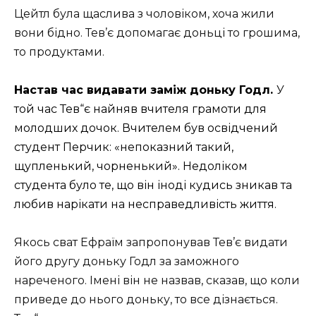
Цейтл була щаслива з чоловіком, хоча жили
вони бідно. Тев’є допомагає доньці то грошима,
то продуктами.
Настав час видавати заміж доньку Годл.
У
той час Тев“є найняв вчителя грамоти для
молодших дочок. Вчителем був освідчений
студент
Перчик: «непоказний такий,
щупленький, чорненький». Недоліком
студента було те, що він іноді кудись зникав та
любив нарікати на несправедливість життя.
Якось сват Ефраїм запропонував Тев’є видати
його другу доньку Годл за заможного
нареченого. Імені він не назвав, сказав, що коли
приведе до нього доньку, то все дізнається.