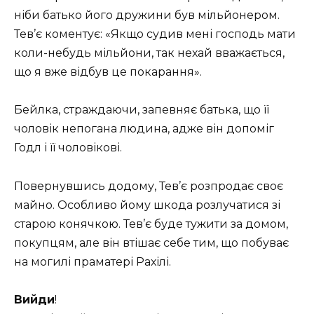
ніби батько його дружини був мільйонером.
Тев’є коментує: «Якщо судив мені господь мати
коли-небудь мільйони, так нехай вважається,
що я вже відбув це покарання».
Бейлка, страждаючи, запевняє батька, що її
чоловік непогана людина, адже він допоміг
Годл і її чоловікові.
Повернувшись додому, Тев’є розпродає своє
майно. Особливо йому шкода розлучатися зі
старою конячкою. Тев’є буде тужити за домом,
покупцям, але він втішає себе тим, що побуває
на могилі праматері Рахілі.
Вийди
!