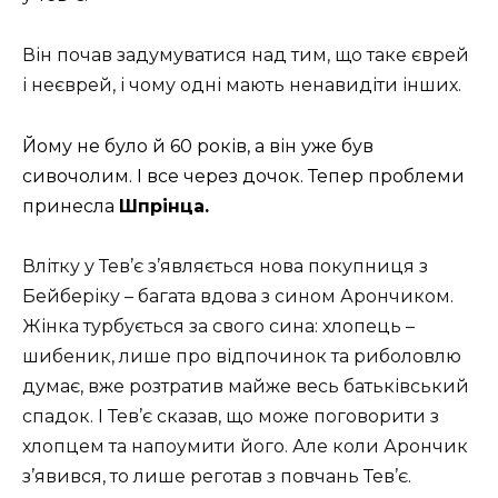
Він почав задумуватися над тим, що таке єврей
і неєврей, і чому одні мають ненавидіти інших.
Йому не було й 60 років, а він уже був
сивочолим. І все через дочок. Тепер проблеми
принесла
Шпрінца.
Влітку у Тев’є з’являється нова покупниця з
Бейберіку – багата вдова з сином Арончиком.
Жінка турбується за свого сина: хлопець –
шибеник, лише про відпочинок та риболовлю
думає, вже розтратив майже весь батьківський
спадок. І Тев’є сказав, що може поговорити з
хлопцем та напоумити його. Але коли Арончик
з’явився, то лише реготав з повчань Тев’є.