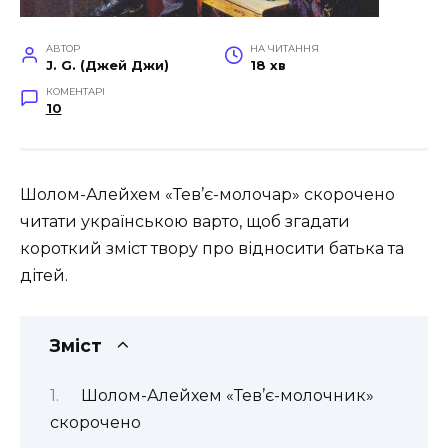
АВТОР
НА ЧИТАННЯ
J. G. (Джей Джи)
18 хв
КОМЕНТАРІ
10
Шолом-Алейхем «Тев’є-молочар» скорочено
читати українською варто, щоб згадати
короткий зміст твору про відносити батька та
дітей.
Зміст
Шолом-Алейхем «Тев’є-молочник»
скорочено