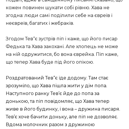
кожен повинен шукати собі рівню. Хава не
згодна: люди самі поділили себе на євреїв і
неєвреїв, багатих і жебраків.
Згодом Тев“є зустрів піп і каже, що його писар
Федька та Хава закохані. Але хлопець не може
на ній одружитися, бо вона єврейка. Піп каже,
що тепер Хава буде під його опікою.
Роздратований Тев“є їде додому. Там стає
зрозуміло, що Хава пішла жити у дім попа.
Наступного ранку Тев’є йде до попа за
донькою, та піп повідомляє, що Хава тепер
живе в його будинку, і вона – дружина писаря.
Тев’є хоче бачити доньку, але піп не дозволяє.
Вдома молочник разом з дружиною