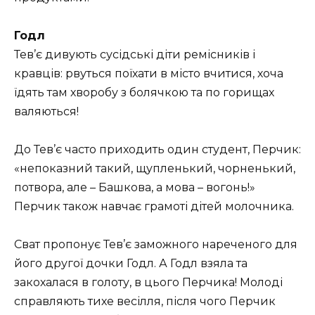
Годл
Тев’є дивують сусідські діти ремісників і
кравців: рвуться поїхати в місто вчитися, хоча
їдять там хворобу з болячкою та по горищах
валяються!
До Тев’є часто приходить один студент, Перчик:
«непоказний такий, щупленький, чорненький,
потвора, але – Башкова, а мова – вогонь!»
Перчик також навчає грамоті дітей молочника.
Сват пропонує Тев’є заможного нареченого для
його другої дочки Годл. А Годл взяла та
закохалася в голоту, в цього Перчика! Молоді
справляють тихе весілля, після чого Перчик