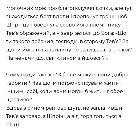
Молочник мріє про благополуччя дочки, але тут
знаходиться брат вдови і пропонує гроші, щоб
Шпрінца повернула слово його племіннику.
Тев’є ображений, він звертається до Бога: «Що
ти такого побачив, господи, в старому Тев’є? За
що ти його ні на хвилину не залишаєш в спокої?
На мені, чи що, світ клином зійшовся? »
Чому люди такі злі? Хіба не можуть вони добро
творити? Навіщо їм потрібно псувати життя і
іншим і собі, коли вони могли б жити і добре і
щасливо?
Вдова з сином раптово їдуть, не заплативши
Тев’є за товар, а Шпрінца від горя топиться в
річці.