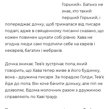
Горький». Батько не
знає, хто такий
перший Горький, і
попереджає дочку, щоб трималася від писаря
подалі, адже в священному писанні сказано, що
кожен повинен шукати собі рівню. Хава не
згодна: люди самі поділили себе на євреїв і
неєвреїв, багатих і жебраків.
Дочка зникає. Тев’є зустрічає попа, який
говорить, що Хава тепер живе в його будинку,
вона – дружина писаря. За порадою Голди, Тев’є
йде до попа. Він хоче бачити доньку, але піп не
дозволяє. Вдома молочник разом з дружиною
справляють по Хаві траур.