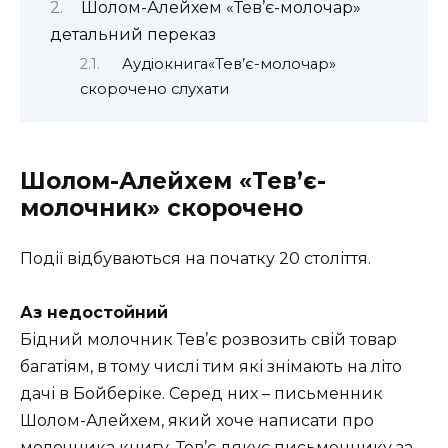
Шолом-Алейхем «Тев’є-молочар»
детальний переказ
Аудіокнига«Тев’є-молочар»
скорочено слухати
Шолом-Алейхем «Тев’є-
молочник» скорочено
Події відбуваються на початку 20 століття.
Аз недостойний
Бідний молочник Тев’є розвозить свій товар
багатіям, в тому числі тим які знімають на літо
дачі в Бойберіке. Серед них – письменник
Шолом-Алейхем, який хоче написати про
молочника книгу. Тев’є дякує письменнику за