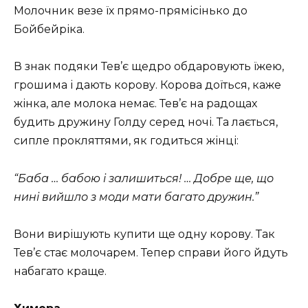
Молочник везе їх прямо-прямісінько до
Бойбейріка.
В знак подяки Тев’є щедро обдаровують їжею,
грошима і дають корову. Корова доїться, каже
жінка, але молока немає. Тев’є на радощах
будить дружину Голду серед ночі. Та лається,
сипле прокляттями, як годиться жінці:
“Баба … бабою і залишиться! … Добре ще, що
нині вийшло з моди мати багато дружин.”
Вони вирішують купити ще одну корову. Так
Тев’є стає молочарем. Тепер справи його йдуть
набагато краще.