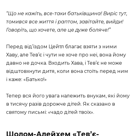
“Що не кажіть, все-таки батьківщина! Виріс тут,
томився все життя і раптом, завітайте, вийди!
Говоріть, що хочете, але це дуже боляче!”
Перед від’їздом Цейтл благає взяти з ними
Хаву, але Тев’є і чути не хоче про неї, вона йому
давно не дочка. Входить Хава, і Тев’є не може
відштовхнути дитя, коли вона стоїть перед ним
і каже: «Батько!»
Тепер вся його увага належить внукам, які йому
в тисячу разів дорожче дітей. Як сказано в
святому письмі: «чадо дітей твоїх».
Шолом-Алейхем «Тев’є-