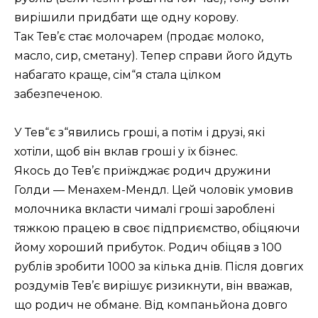
вирішили придбати ще одну корову.
Так Тев’є стає молочарем (продає молоко,
масло, сир, сметану). Тепер справи його йдуть
набагато краще, сім“я стала цілком
забезпеченою.
У Тев“є з“явились гроші, а потім і друзі, які
хотіли, щоб він вклав гроші у їх бізнес.
Якось до Тев’є приїжджає родич дружини
Голди — Менахем-Мендл. Цей чоловік
умовив
молочника вкласти чималі гроші зароблені
тяжкою працею в своє підприємство, обіцяючи
йому хороший прибуток. Родич обіцяв з 100
рублів зробити 1000 за кілька днів. Після довгих
роздумів Тев’є вирішує ризикнути, він вважав,
що родич не обмане. Від компаньйона довго