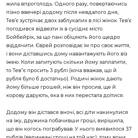
жила впроголодь. Одного разу, повертаючись
пізно ввечері додому після невдалого дня,
Тев’є зустрічає двох заблукалих в лісі жінок. Тев’є
погодився відвезти їх в сусіднє місто
Бойбейрік, за що пані обіцяють його щедро
віддячити. Єврей розповідає їм про своє життя,
і вони діставшись дому навантажують його віз
їжею. Коли запитують скільки йому заплатити,
то Тев“є просить 3 рублі (хоча вважав, що й
рубля було б достатньо). Родичі жінок дають
йому більше грошей, ніж він просив, ще й
корову дарують, яка в них перестала доїтися.
Додому він дістався вночі, всі діти накинулися
на їжу, дружина побачивши гроші, вирішила,
що він когось пограбував. У нього виявилося 37
рублів (величезні гроші на той час), тому вони