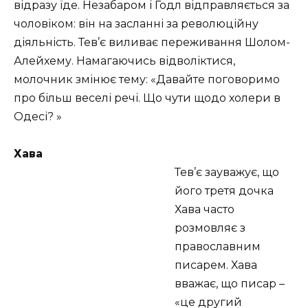
відразу їде. Незабаром і Годл відправляється за
чоловіком: він на засланні за революційну
діяльність. Тев’є виливає переживання Шолом-
Алейхему. Намагаючись відволіктися,
молочник змінює тему: «Давайте поговоримо
про більш веселі речі. Що чути щодо холери в
Одесі? »
Хава
Тев’є зауважує, що
його третя дочка
Хава часто
розмовляє з
православним
писарем. Хава
вважає, що писар –
«це другий