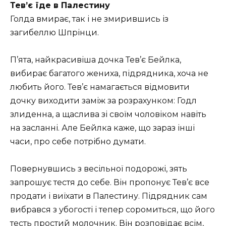
Тев’є їде в Палестину
Голда вмирає, так і не змирившись із
загибеллю Шпрінци.
П’ята, найкрасивіша дочка Тев’є Бейлка,
вибирає багатого жениха, підрядника, хоча не
любить його. Тев’є намагається відмовити
дочку виходити заміж за розрахунком: Годл
злиденна, а щаслива зі своїм чоловіком навіть
на засланні. Але Бейлка каже, що зараз інші
часи, про себе потрібно думати.
Повернувшись з весільної подорожі, зять
запрошує тестя до себе. Він пропонує Тев’є все
продати і виїхати в Палестину. Підрядник сам
вибрався з убогості і тепер соромиться, що його
тесть простий молочник. Він розповідає всім,