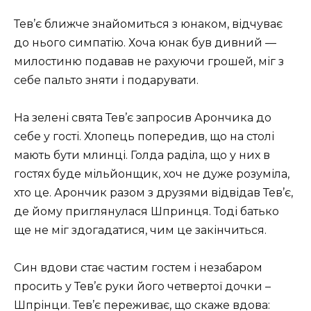
Тев’є ближче знайомиться з юнаком, відчуває
до нього симпатію. Хоча юнак був дивний —
милостиню подавав не рахуючи грошей, міг з
себе пальто зняти і подарувати.
На зелені свята Тев’є запросив Арончика до
себе у гості. Хлопець попередив, що на столі
мають бути млинці. Голда раділа, що у них в
гостях буде мільйонщик, хоч не дуже розуміла,
хто це. Арончик разом з друзями відвідав Тев’є,
де йому приглянулася Шпринця. Тоді батько
ще не міг здогадатися, чим це закінчиться.
Син вдови стає частим гостем і незабаром
просить у Тев’є руки його четвертої дочки –
Шпрінци. Тев’є переживає, що скаже вдова: