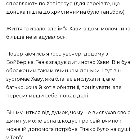
справляють по Хаві траур (для євреїв те, що
донька пішла до християнина було ганьбою).
Життя тривало, але ім“я Хави в домі молочника
більше не згадувалося.
Повертаючись якось увечері додому з
Бойберіка, Тев’є згадує дитинство Хави. Він був
ображений таким вчинком доньки. І тут він
зустрічає Хаву, яка благає вислухати її, але
батько, хоча й хотів обняти її, поцілувати, але
пересиливши себе, поїхав далі.
Він мучиться від думок, чому не вислухав свою
дитину, може вона шкодує про свій вчинок,
може їй допомога потрібна. Тяжко було на душі
у Тев“є.