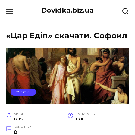
Перейти
Dovidka.biz.ua
до
вмісту
«Цар Едіп» скачати. Софокл
СОФОКЛ
АВТОР
НА ЧИТАННЯ
O.H.
1 хв
КОМЕНТАРІ
0