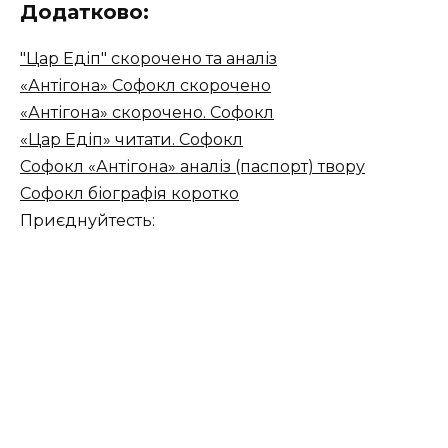
Додатково:
"Цар Едіп" скорочено та аналіз
«Антігона» Софокл скорочено
«Антігона» скорочено. Софокл
«Цар Едіп» читати. Софокл
Софокл «Антігона» аналіз (паспорт) твору
Софокл біографія коротко
Приєднуйтесть: