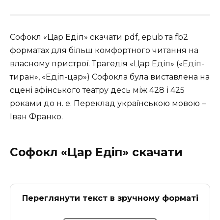
Софокл «Цар Едіп» скачати pdf, epub та fb2
форматах для більш комфортного читання на
власному пристрої. Трагедія «Цар Едіп» («Едіп-
тиран», «Едіп-цар») Софокла була виставлена на
сцені афінського театру десь між 428 і 425
роками до н. е. Переклад українською мовою –
Іван Франко.
Софокл «Цар Едіп» скачати
Переглянути текст в зручному форматі