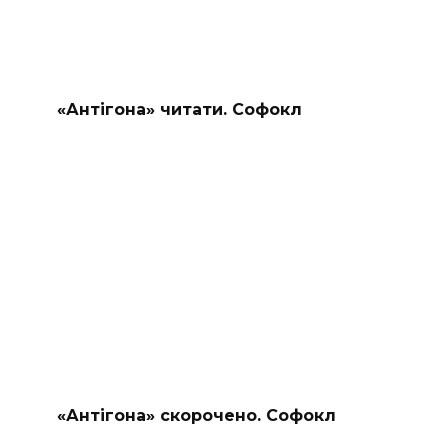
«Антігона» читати. Софокл
«Антігона» скорочено. Софокл