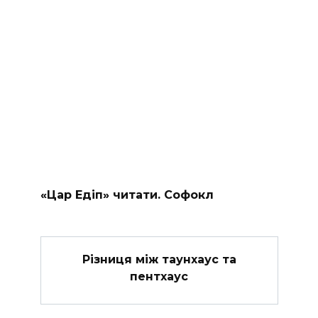
«Цар Едіп» читати. Софокл
Різниця між таунхаус та
пентхаус