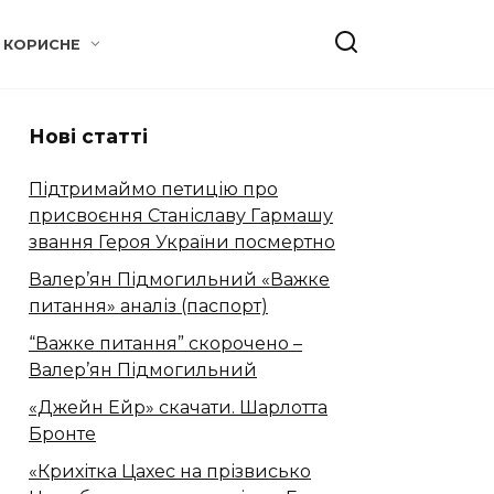
КОРИСНЕ
Нові статті
Підтримаймо петицію про
присвоєння Станіславу Гармашу
звання Героя України посмертно
Валер’ян Підмогильний «Важке
питання» аналіз (паспорт)
“Важке питання” скорочено –
Валер’ян Підмогильний
«Джейн Ейр» скачати. Шарлотта
Бронте
«Крихітка Цахес на прізвисько