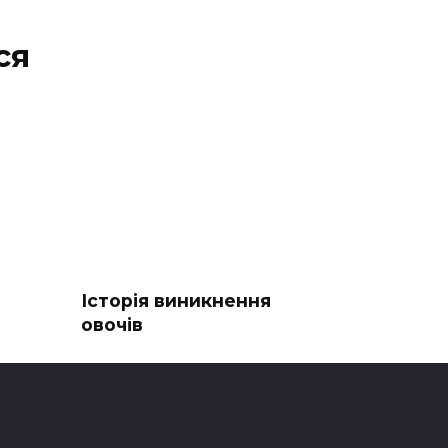
ся
Історія виникнення
овочів