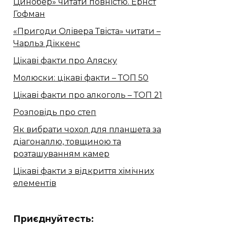
Цинобер» читати повністю. Ернст
Гофман
«Пригоди Олівера Твіста» читати –
Чарльз Діккенс
Цікаві факти про Аляску
Молюски: цікаві факти – ТОП 50
Цікаві факти про алкоголь – ТОП 21
Розповідь про степ
Як вибрати чохол для планшета за
діагоналлю, товщиною та
розташуванням камер
Цікаві факти з відкриття хімічних
елементів
Приєднуйтесть: