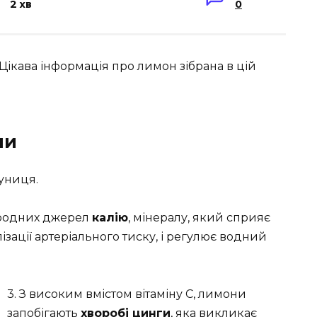
2 хв
0
Цікава інформація про лимон зібрана в цій
ни
луниця.
иродних джерел
калію
, мінералу, який сприяє
зації артеріального тиску, і регулює водний
3. З високим вмістом вітаміну С, лимони
запобігають
хворобі цинги
, яка викликає