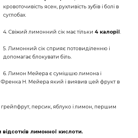
кровоточивість ясен, рухливість зубів і болі в
суглобах.
4. Свіжий лимонний сік має тільки
4 калорії
.
5. Лимонний сік сприяє потовиділенню і
допомагає блокувати біль.
6. Лимон Мейера є сумішшю лимона і
 Френка Н. Мейера який і виявив цей фрукт в
, грейпфрут, персик, яблуко і лимон, першим
и відсотків лимонної кислоти.