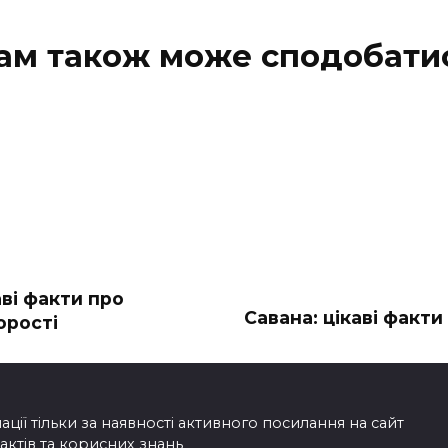
ам також може сподобати
аві факти про
Савана: цікаві факти
орості
ії тільки за наявності активного посилання на сайт
фактів та корисних знань