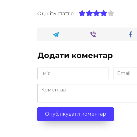
Оцініть статтю
Додати коментар
Ім'я
Email
*
*
Коментар