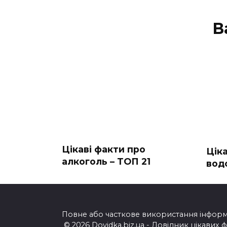
В
Цікаві факти про
Цік
алкоголь – ТОП 21
вод
Повне або часткове використання інформац
© 2026 Dovidka.biz.ua - Довідник цікавих 