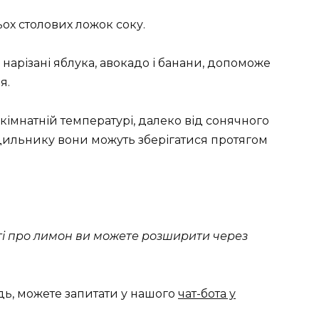
ьох столових ложок соку.
нарізані яблука, авокадо і банани, допоможе
я.
імнатній температурі, далеко від сонячного
одильнику вони можуть зберігатися протягом
сті про лимон ви можете розширити через
дь, можете запитати у нашого
чат-бота у