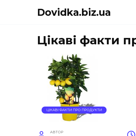
Перейти
Dovidka.biz.ua
до
вмісту
Цікаві факти п
ЦІКАВІ ФАКТИ ПРО ПРОДУКТИ
АВТОР