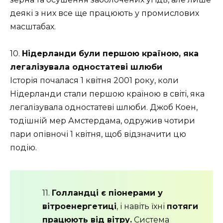
деякі з них все ще працюють у промислових
масштабах.
10.
Нідерланди були першою країною, яка
легалізувала одностатеві шлюби
Історія почалася 1 квітня 2001 року, коли
Нідерланди стали першою країною в світі, яка
легалізувала одностатеві шлюби. Джоб Коен,
тодішній мер Амстердама, одружив чотири
пари опівночі 1 квітня, щоб відзначити цю
подію.
11.
Голландці є піонерами у
вітроенергетиці
, і навіть їхні
потяги
працюють від вітру.
Система