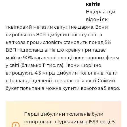
квітів
Нідерланди
відомі як
«квітковий магазин світу» і не дарма. Вони
виробляють 80% цибулин квітів у світі, а
квіткова промисловість становить понад 5%
ВВП Нідерландів. На цю країну припадає
майже 90% загальної площі тюльпанових ферм
у світі (близько 11 тис. га), і вони щорічно
вирощують 4,3 млрд цибулин тюльпанів. Квіти
в Голландії дешеві і прекрасної якості. Свіжий
букет тюльпанів можна купити всього за 5 євро.
Перші цибулини тюльпанів були
імпортовані з Туреччини в 1599 році. З