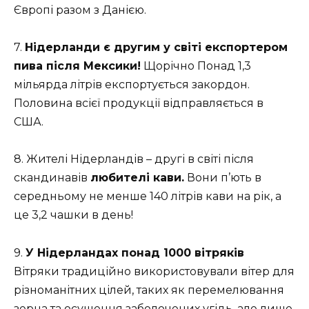
Європі разом з Данією.
7.
Нідерланди є другим у світі експортером
пива після Мексики!
Щорічно Понад 1,3
мільярда літрів експортується закордон.
Половина всієї продукції відправляється в
США.
8. Жителі Нідерландів – другі в світі після
скандинавів
любителі кави.
Вони п’ють в
середньому не менше 140 літрів кави на рік, а
це 3,2 чашки в день!
9.
У Нідерландах понад 1000 вітряків
Вітряки традиційно використовували вітер для
різноманітних цілей, таких як перемелювання
зерна та осушення заболочених угідь, але лише