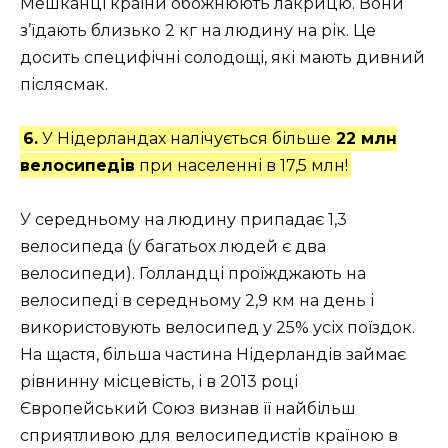
Мешканці країни обожнюють лакрицю. Вони
з’їдають близько 2 кг на людину на рік. Це
досить специфічні солодощі, які мають дивний
післясмак.
6.
У Нідерландах налічується більше
22 млн
велосипедів
при населенні в 17,5 млн!
У середньому на людину припадає 1,3
велосипеда (у багатьох людей є два
велосипеди). Голландці проїжджають на
велосипеді в середньому 2,9 км на день і
використовують велосипед у 25% усіх поїздок.
На щастя, більша частина Нідерландів займає
рівнинну місцевість, і в 2013 році
Європейський Союз визнав її найбільш
сприятливою для велосипедистів країною в