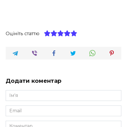
Оцініть статтю
Додати коментар
Ім'я
*
Email
*
Коментар