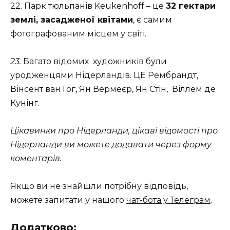
22. Парк тюльпанів Keukenhoff – це
32 гектари
землі, засадженої квітами
, є самим
фотографованим місцем у світі.
23.
Багато відомих художників були
уродженцями Нідерландів. ЦЕ Рембрандт,
Вінсент ван Гог, Ян Вермеєр, Ян Стін, Віллем де
Кунінг.
Цікавинки про Нідерланди, цікаві відомості про
Нідерланди ви можете додавати через форму
коментарів.
Якщо ви не знайшли потрібну відповідь,
можете запитати у нашого
чат-бота у Телеграм
.
Додатково: