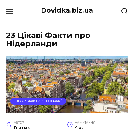
Перейти
Dovidka.biz.ua
до
вмісту
23 Цікаві Факти про
Нідерланди
ЦІКАВІ ФАКТИ З ГЕОГРАФІЇ
АВТОР
НА ЧИТАННЯ
Гнатюк
4 хв