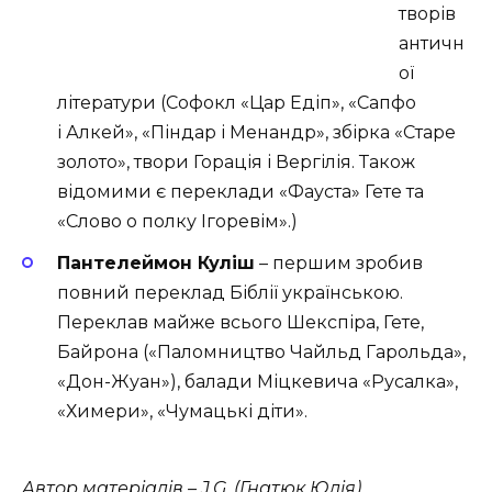
творів
античн
ої
літератури (Софокл «Цар Едіп», «Сапфо
і Алкей», «Піндар і Менандр», збірка «Старе
золото», твори Горація і Вергілія. Також
відомими є переклади «Фауста» Гете та
«Слово о полку Ігоревім».)
Пантелеймон Куліш
– першим зробив
повний переклад Біблії українською.
Переклав майже всього Шекспіра, Гете,
Байрона («Паломництво Чайльд Гарольда»,
«Дон-Жуан»), балади Міцкевича «Русалка»,
«Химери», «Чумацькі діти».
Автор матеріалів – J.G. (Гнатюк Юлія)