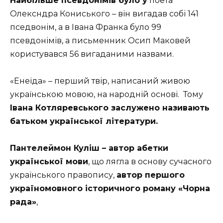
Найбільше псевдонімів було у
поета
Олексндра Кониського – він вигадав собі 141
пседвонім, а в Івана Франка було 99
псевдонімів, а письменник Осип Маковей
користувався 56 вигаданими назвами.
«Енеїда» – перший твір, написаний живою
українською мовою, на народній основі. Тому
Івана Котляревського заслужено називають
батьком української літератури.
Пантелеймон Куліш – автор абетки
української мови
, що лягла в основу сучасного
українського правопису,
автор першого
україномовного історичного роману «Чорна
рада»
,