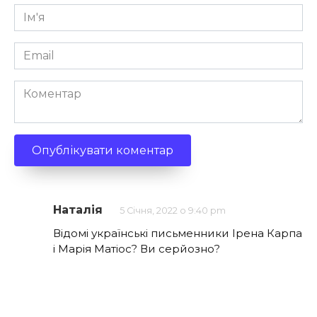
Ім'я
*
Email
*
Коментар
Наталія
5 Січня, 2022 о 9:40 pm
Відомі українські письменники Ірена Карпа
і Марія Матіос? Ви серйозно?