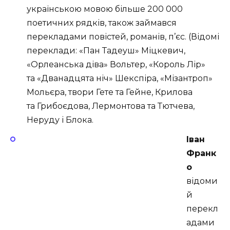
українською мовою більше 200 000
поетичних рядків, також займався
перекладами повістей, романів, п’єс. (Відомі
переклади: «Пан Тадеуш» Міцкевич,
«Орлеанська діва» Вольтер, «Король Лір»
та «Дванадцята ніч» Шекспіра, «Мізантроп»
Мольєра, твори Гете та Гейне, Крилова
та Грибоєдова, Лермонтова та Тютчева,
Неруду і Блока.
Іван
Франк
о
відоми
й
перекл
адами