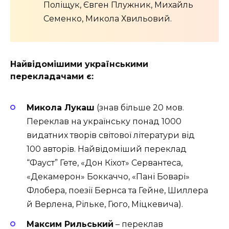
Поліщук, Євген Плужник, Михайль
Семенко, Микола Хвильовий.
Найвідомішими українськими
перекладачами є:
Микола Лукаш
(знав більше 20 мов.
Переклав на українську понад 1000
видатних творів світової літератури від
100 авторів. Найвідоміший переклад
“Фауст” Гете, «Дон Кіхот» Сервантеса,
«Декамерон» Боккаччо, «Пані Боварі»
Флобера, поезії Бернса та Гейне, Шиллера
й Верлена, Рільке, Гюго, Міцкевича).
Максим Рильський
– переклав