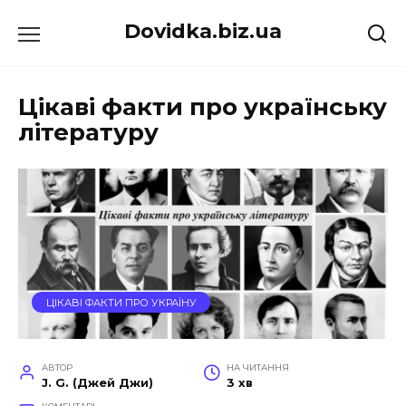
Перейти
Dovidka.biz.ua
до
вмісту
Цікаві факти про українську
літературу
ЦІКАВІ ФАКТИ ПРО УКРАЇНУ
АВТОР
НА ЧИТАННЯ
J. G. (Джей Джи)
3 хв