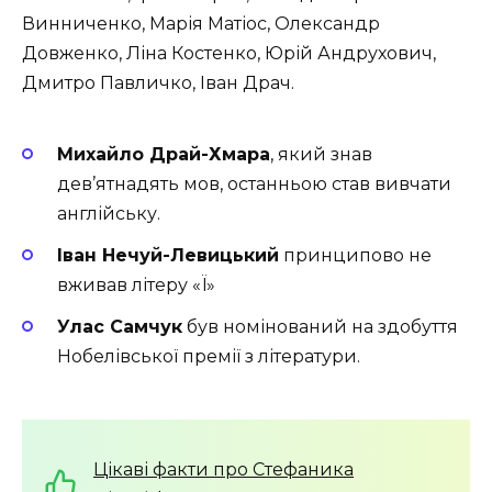
Винниченко, Марія Матіос, Олександр
Довженко, Ліна Костенко, Юрій Андрухович,
Дмитро Павличко, Іван Драч.
Михайло Драй-Хмара
, який знав
дев’ятнадять мов, останньою став вивчати
англійську.
Іван Нечуй-Левицький
принципово не
вживав літеру «Ї»
Улас Самчук
був номінований на здобуття
Нобелівської премії з літератури.
Цікаві факти про Стефаника