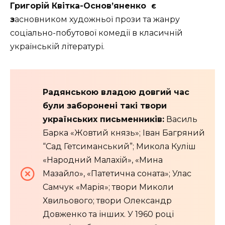
Григорій Квітка-Основ’яненко є
з
асновником художньої прози та жанру
соціально-побутової комедії в класичній
українській літературі.
Радянською владою довгий час
були заборонені такі твори
українських письменників:
Василь
Барка «Жовтий князь»; Іван Багряний
“Сад Гетсиманський”; Микола Куліш
«Народний Малахій», «Мина
Мазайло», «Патетична соната»; Улас
Самчук «Марія»; твори Миколи
Хвильового; твори Олександр
Довженко та інших. У 1960 році