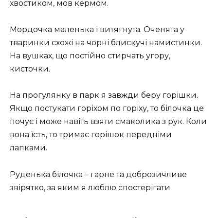
хвостиком, мов кермом.
Мордочка маленька і витягнута. Оченята у
тваринки схожі на чорні блискучі намистинки.
На вушках, що постійно стирчать угору,
кисточки.
На прогулянку в парк я завжди беру горішки.
Якщо постукати горіхом по горіху, то білочка це
почує і може навіть взяти смаколика з рук. Коли
вона їсть, то тримає горішок передніми
лапками.
Руденька білочка – гарне та доброзичливе
звірятко, за яким я люблю спостерігати.