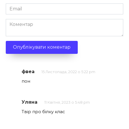
Email
*
Коментар
фвеа
15 Листопада, 2022 о 5:22 pm
пон
Уляна
11 Квітня, 2023 о 5:48 pm
Твір про білку клас