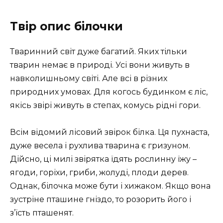
Твір опис білочки
Тваринний світ дуже багатий. Яких тільки
тварин немає в природі. Усі вони живуть в
навколишньому світі. Але всі в різних
природних умовах. Для когось будинком є ​​ліс,
якісь звірі живуть в степах, комусь рідні гори.
Всім відомий лісовий звірок білка. Ця пухнаста,
дуже весела і рухлива тварина є гризуном.
Дійсно, ці милі звірятка їдять рослинну їжу –
ягоди, горіхи, гриби, жолуді, плоди дерев.
Однак, білочка може бути і хижаком. Якщо вона
зустріне пташине гніздо, то розорить його і
з’їсть пташенят.