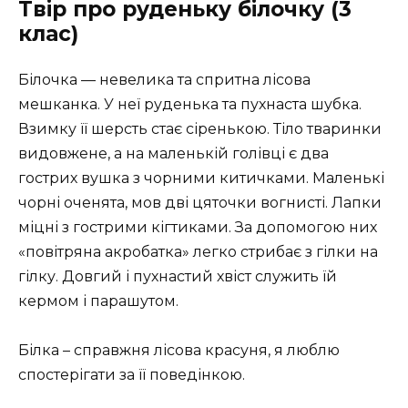
Твір про руденьку білочку (3
клас)
Білочка — невелика та спритна лісова
мешканка. У неї руденька та пухнаста шубка.
Взимку її шерсть стає сіренькою. Тіло тваринки
видовжене, а на маленькій голівці є два
гострих вушка з чорними китичками. Маленькі
чорні оченята, мов дві цяточки вогнисті. Лапки
міцні з гострими кігтиками. За допомогою них
«повітряна акробатка» легко стрибає з гілки на
гілку. Довгий і пухнастий хвіст служить їй
кермом і парашутом.
Білка – справжня лісова красуня, я люблю
спостерігати за її поведінкою.