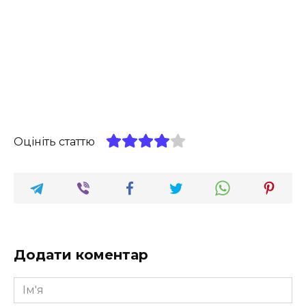
Оцініть статтю
Додати коментар
Ім'я
*