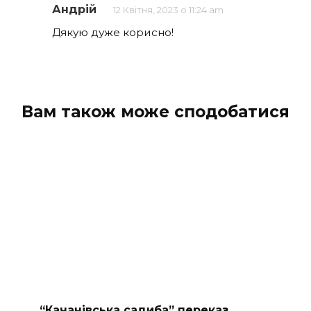
Андрій
12 Квітня, 2023 о 11:24 am
Дякую дуже корисно!
Вам також може сподобатися
“Качанівська садиба” переказ