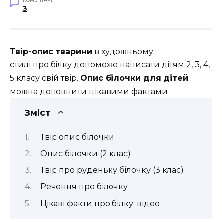
КОМЕНТАРІ
3
Твір-опис тварини
в художньому
стилі про білку допоможе написати дітям 2, 3, 4,
5 класу свій твір.
Опис білочки для дітей
можна доповнити
цікавими фактами
.
Зміст
Твір опис білочки
Опис білочки (2 клас)
Твір про руденьку білочку (3 клас)
Речення про білочку
Цікаві факти про білку: відео