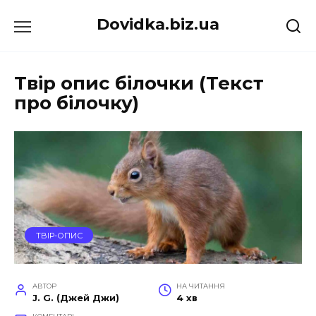
Перейти
Dovidka.biz.ua
до
вмісту
Твір опис білочки (Текст
про білочку)
ТВІР-ОПИС
АВТОР
НА ЧИТАННЯ
J. G. (Джей Джи)
4 хв