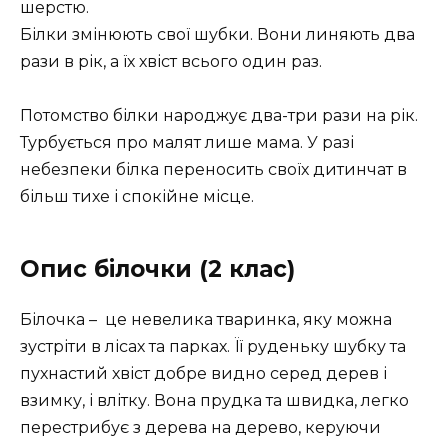
шерстю.
Білки змінюють свої шубки. Вони линяють два
рази в рік, а їх хвіст всього один раз.
Потомство білки народжує два-три рази на рік.
Турбується про малят лише мама. У разі
небезпеки білка переносить своїх дитинчат в
більш тихе і спокійне місце.
Опис білочки (2 клас)
Білочка – це невелика тваринка, яку можна
зустріти в лісах та парках. Її руденьку шубку та
пухнастий хвіст добре видно серед дерев і
взимку, і влітку. Вона прудка та швидка, легко
перестрибує з дерева на дерево, керуючи