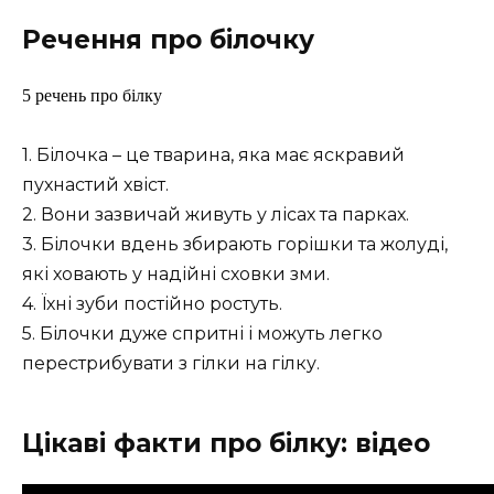
Речення про білочку
5 речень про білку
1. Білочка – це тварина, яка має яскравий
пухнастий хвіст.
2. Вони зазвичай живуть у лісах та парках.
3. Білочки вдень збирають горішки та жолуді,
які ховають у надійні сховки зми.
4. Їхні зуби постійно ростуть.
5. Білочки дуже спритні і можуть легко
перестрибувати з гілки на гілку.
Цікаві факти про білку: відео