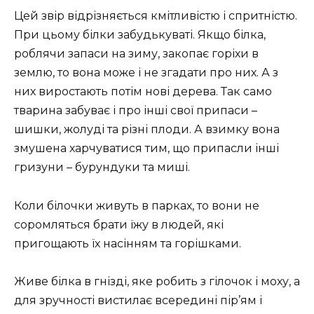
Цей звір відрізняється кмітливістю і спритністю.
При цьому білки забудькуваті. Якщо білка,
роблячи запаси на зиму, закопає горіхи в
землю, то вона може і не згадати про них. А з
них виростають потім нові дерева. Так само
тварина забуває і про інші свої припаси –
шишки, жолуді та різні плоди. А взимку вона
змушена харчуватися тим, що припасли інші
гризуни – бурундуки та миші.
Коли білочки живуть в парках, то вони не
соромляться брати їжу в людей, які
пригощають їх насінням та горішками.
Живе білка в гнізді, яке робить з гілочок і моху, а
для зручності вистилає всередині пір’ям і