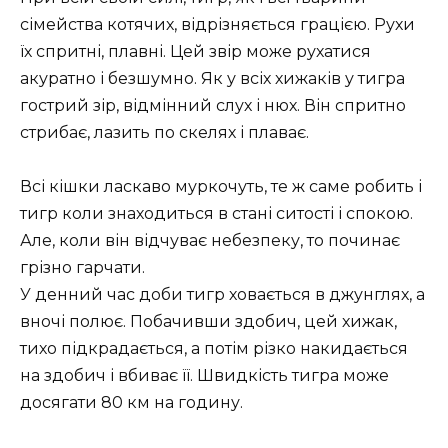
сімейства котячих, відрізняється грацією. Рухи
їх спритні, плавні. Цей звір може рухатися
акуратно і безшумно. Як у всіх хижаків у тигра
гострий зір, відмінний слух і нюх. Він спритно
стрибає, лазить по скелях і плаває.
Всі кішки ласкаво муркочуть, те ж саме робить і
тигр коли знаходиться в стані ситості і спокою.
Але, коли він відчуває небезпеку, то починає
грізно гарчати.
У денний час доби тигр ховається в джунглях, а
вночі полює. Побачивши здобич, цей хижак,
тихо підкрадається, а потім різко накидається
на здобич і вбиває її. Швидкість тигра може
досягати 80 км на годину.