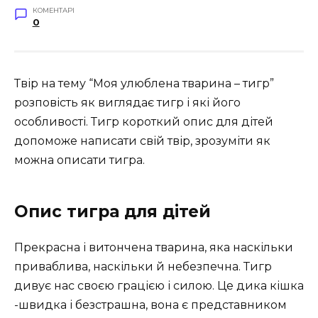
КОМЕНТАРІ
0
Твір на тему “Моя улюблена тварина – тигр”
розповість як виглядає тигр і які його
особливості. Тигр короткий опис для дітей
допоможе написати свій твір, зрозуміти як
можна описати тигра.
Опис тигра для дітей
Прекрасна і витончена тварина, яка наскільки
приваблива, наскільки й небезпечна. Тигр
дивує нас своєю грацією і силою. Це дика кішка
-швидка і безстрашна, вона є представником