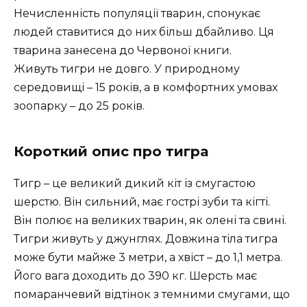
Нечисленність популяції тварин, спонукає
людей ставитися до них більш дбайливо. Ця
тварина занесена до Червоної книги.
Живуть тигри не довго. У природному
середовищі – 15 років, а в комфортних умовах
зоопарку – до 25 років.
Короткий опис про тигра
Тигр – це великий дикий кіт із смугастою
шерстю. Він сильний, має гострі зуби та кігті.
Він полює на великих тварин, як олені та свині.
Тигри живуть у джунглях. Довжина тіла тигра
може бути майже 3 метри, а хвіст – до 1,1 метра.
Його вага доходить до 390 кг. Шерсть має
помаранчевий відтінок з темними смугами, що