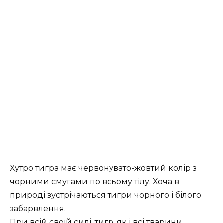
Хутро тигра має червонувато-жовтий колір з
чорними смугами по всьому тілу. Хоча в
природі зустрічаються тигри чорного і білого
забарвлення.
При всій своїй силі, тигр, як і всі тварини