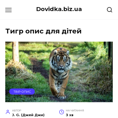
Перейти
Dovidka.biz.ua
до
вмісту
Тигр опис для дітей
ТВІР-ОПИС
АВТОР
НА ЧИТАННЯ
J. G. (Джей Джи)
3 хв