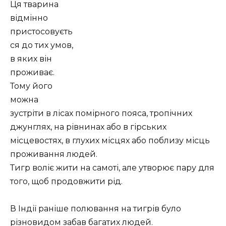
Ця тварина
відмінно
пристосовуєть
ся до тих умов,
в яких він
проживає.
Тому його
можна
зустріти в лісах помірного пояса, тропічних
джунглях, на рівнинах або в гірських
місцевостях, в глухих місцях або поблизу місць
проживання людей.
Тигр воліє жити на самоті, але утворює пару для
того, щоб продовжити рід.
В Індії раніше полювання на тигрів було
різновидом забав багатих людей.