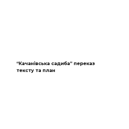
“Качанівська садиба” переказ
тексту та план