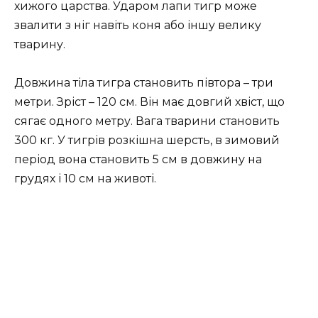
хижого царства. Ударом лапи тигр може
звалити з ніг навіть коня або іншу велику
тварину.
Довжина тіла тигра становить півтора – три
метри. Зріст – 120 см. Він має довгий хвіст, що
сягає одного метру. Вага тварини становить
300 кг. У тигрів розкішна шерсть, в зимовий
період вона становить 5 см в довжину на
грудях і 10 см на животі.