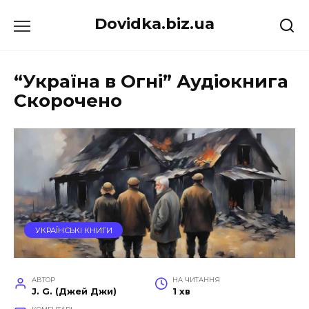
Перейти
Dovidka.biz.ua
до
вмісту
“Україна в Огні” Аудіокнига
Скорочено
УКРАЇНСЬКІ КНИГИ
АВТОР
НА ЧИТАННЯ
J. G. (Джей Джи)
1 хв