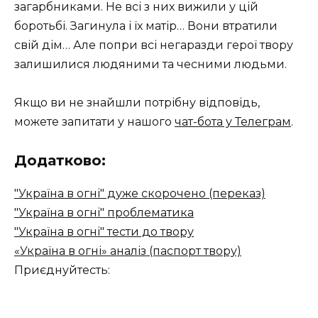
загарбниками. Не всі з них вижили у цій
боротьбі. Загинула і їх матір… Вони втратили
свій дім… Але попри всі негаразди герої твору
залишилися людяними та чесними людьми.
Якщо ви не знайшли потрібну відповідь,
можете запитати у нашого
чат-бота у Телеграм
.
Додатково:
"Україна в огні" дуже скорочено (переказ)
"Україна в огні" проблематика
"Україна в огні" тести до твору
«Україна в огні» аналіз (паспорт твору)
Приєднуйтесть: