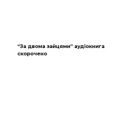
“За двома зайцями” аудіокнига
скорочено