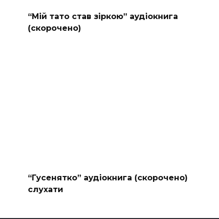
“Мій тато став зіркою” аудіокнига
(скорочено)
“Гусенятко” аудіокнига (скорочено)
слухати