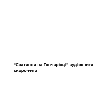
“Сватання на Гончарівці” аудіокнига
скорочено