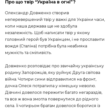
Про що твір “Україна в огні”?
Олександр Довженко створив
неперевершений твір у важкі для України часи,
коли наша держава ще не здобула
незалежність. Щоб написати твір у якому
головний герой був Українцем, і не прославити
вождя (Сталіна) потрібна була неабияка
мужність та сміливість.
Довженко розповідає про звичайну українську
родину Запорожців, яку руйнує Друга світова
війна. Чотири сини відправилися на фронт,
дочка Олеся потрапила у німецьку неволю.
Дівчині довелося пережити багато негараздів,
та все ж вона змогла повернутися до рідного
села. Її чотирьом братам довелося боротися із