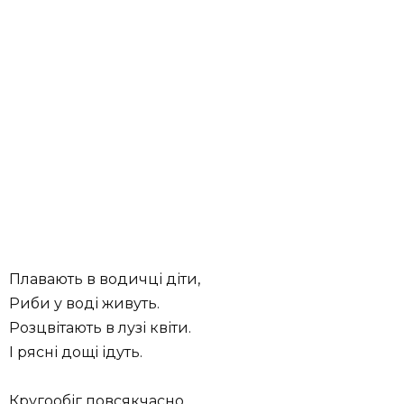
Плавають в водичці діти,
Риби у воді живуть.
Розцвітають в лузі квіти.
І рясні дощі ідуть.
Кругообіг повсякчасно