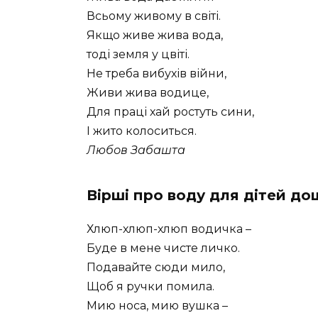
Всьому живому в світі.
Якщо живе жива вода,
тоді земля у цвіті.
Не треба вибухів війни,
Живи жива водице,
Для праці хай ростуть сини,
І жито колоситься.
Любов Забашта
Вірші про воду для дітей до
Хлюп-хлюп-хлюп водичка –
Буде в мене чисте личко.
Подавайте сюди мило,
Щоб я ручки помила.
Мию носа, мию вушка –