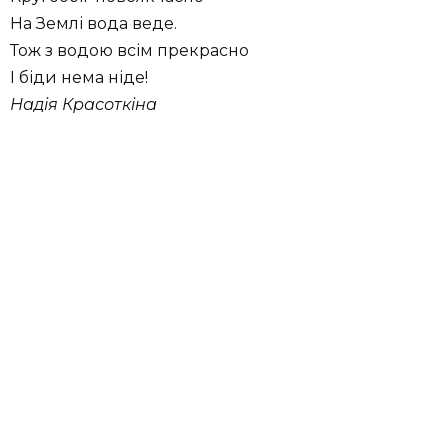
На Землі вода веде.
Тож з водою всім прекрасно
І біди нема ніде!
Надія Красоткіна