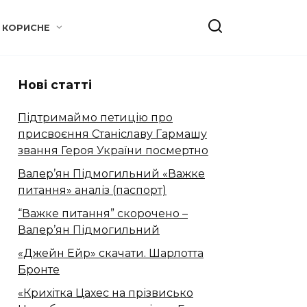
КОРИСНЕ
Нові статті
Підтримаймо петицію про
присвоєння Станіславу Гармашу
звання Героя України посмертно
Валер’ян Підмогильний «Важке
питання» аналіз (паспорт)
“Важке питання” скорочено –
Валер’ян Підмогильний
«Джейн Ейр» скачати. Шарлотта
Бронте
«Крихітка Цахес на прізвисько