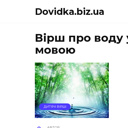
Перейти
Dovidka.biz.ua
до
вмісту
Вірш про воду
мовою
ДИТЯЧІ ВІРШІ
АВТОР