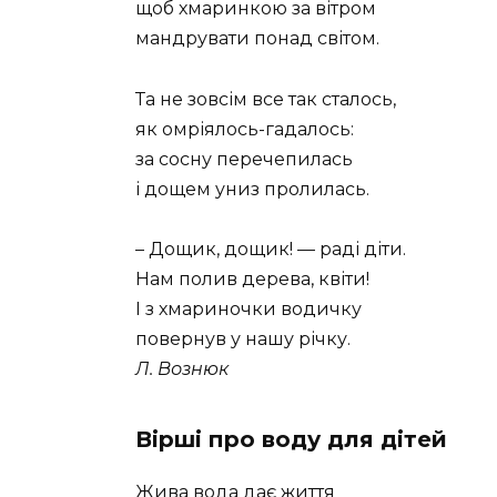
щоб хмаринкою за вітром
мандрувати понад світом.
Та не зовсім все так сталось,
як омріялось-гадалось:
за сосну перечепилась
і дощем униз пролилась.
– Дощик, дощик! — раді діти.
Нам полив дерева, квіти!
І з хмариночки водичку
повернув у нашу річку.
Л. Вознюк
Вірші про воду для дітей
Жива вода дає життя