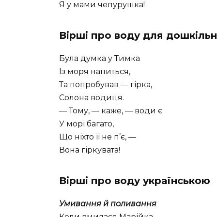
Я у мами чепурушка!
Вірші про воду для дошкіль
Була думка у Тимка
Із моря напиться,
Та попробував — гірка,
Солона водиця.
— Тому, — каже, — води є
У морі багато,
Що ніхто її не п’є, —
Вона гіркувата!
Вірші про воду українською
Умивання й поливання
Коли вмилася Марійка,