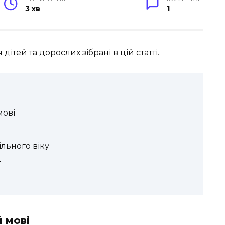
3 хв
1
тей та дорослих зібрані в цій статті.
мові
ільного віку
т
й мові