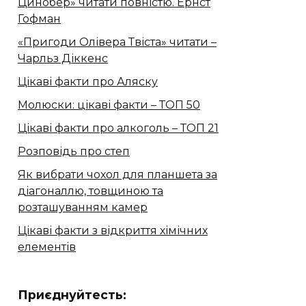
Цинобер» читати повністю. Ернст
Гофман
«Пригоди Олівера Твіста» читати –
Чарльз Діккенс
Цікаві факти про Аляску
Молюски: цікаві факти – ТОП 50
Цікаві факти про алкоголь – ТОП 21
Розповідь про степ
Як вибрати чохол для планшета за
діагоналлю, товщиною та
розташуванням камер
Цікаві факти з відкриття хімічних
елементів
Приєднуйтесть: