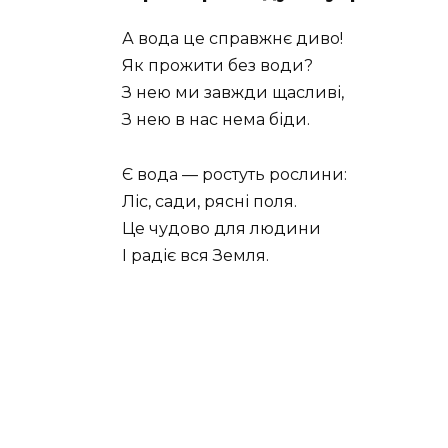
А вода це справжнє диво!
Як прожити без води?
З нею ми завжди щасливі,
З нею в нас нема біди.
Є вода — ростуть рослини:
Ліс, сади, рясні поля.
Це чудово для людини
І радіє вся Земля.