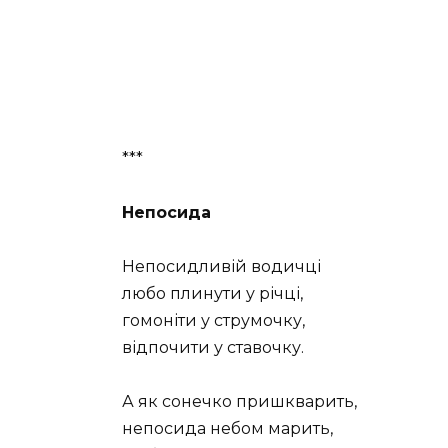
***
Непосида
Непосидливій водичці
любо плинути у річці,
гомоніти у струмочку,
відпочити у ставочку.
А як сонечко пришкварить,
непосида небом марить,