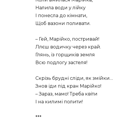
Налила води у лійку
І понесла до кімнати,
Щоб вазони поливати.
– Гей, Марійко, постривай!
Ллєш водичку через край.
Глянь, із горщиків земля
Всю подлогу застеля!
Скрізь брудні сліди, як змійки…
Знов іди під кран Марійко!
– Зараз, мамо! Треба квіти
І на килимі полити!
***