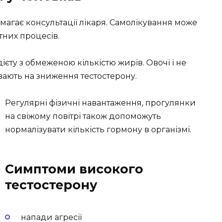
магає консультації лікаря. Самолікування може
тних процесів.
ту з обмеженою кількістю жирів. Овочі і не
ають на зниження тестостерону.
Регулярні фізичні навантаження, прогулянки
на свіжому повітрі також допоможуть
нормалізувати кількість гормону в організмі.
Симптоми високого
тестостерону
напади агресії