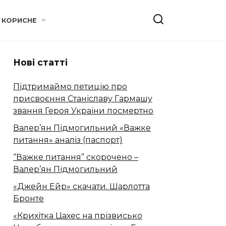
КОРИСНЕ
Нові статті
Підтримаймо петицію про
присвоєння Станіславу Гармашу
звання Героя України посмертно
Валер’ян Підмогильний «Важке
питання» аналіз (паспорт)
“Важке питання” скорочено –
Валер’ян Підмогильний
«Джейн Ейр» скачати. Шарлотта
Бронте
«Крихітка Цахес на прізвисько