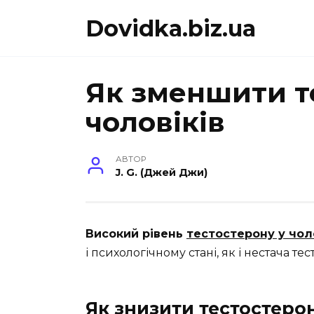
Перейти
Dovidka.biz.ua
до
вмісту
Як зменшити т
чоловіків
АВТОР
J. G. (Джей Джи)
Високий рівень
тестостерону у чол
і психологічному стані, як і нестача тес
Як знизити тестостерон