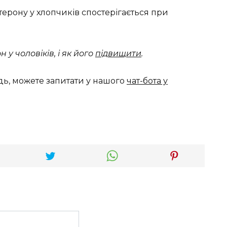
ерону у хлопчиків спостерігається при
 у чоловіків, і як його
підвищити
.
дь, можете запитати у нашого
чат-бота у