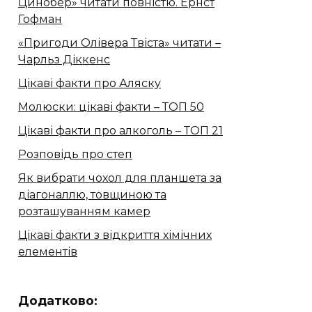
Цинобер» читати повністю. Ернст
Гофман
«Пригоди Олівера Твіста» читати –
Чарльз Діккенс
Цікаві факти про Аляску
Молюски: цікаві факти – ТОП 50
Цікаві факти про алкоголь – ТОП 21
Розповідь про степ
Як вибрати чохол для планшета за
діагоналлю, товщиною та
розташуванням камер
Цікаві факти з відкриття хімічних
елементів
Додатково: