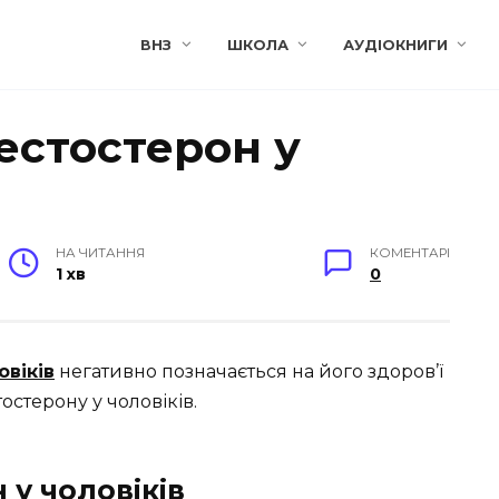
ВНЗ
ШКОЛА
АУДІОКНИГИ
естостерон у
НА ЧИТАННЯ
КОМЕНТАРІ
1 хв
0
овіків
негативно позначається на його здоров’ї
тостерону у чоловіків.
 у чоловіків