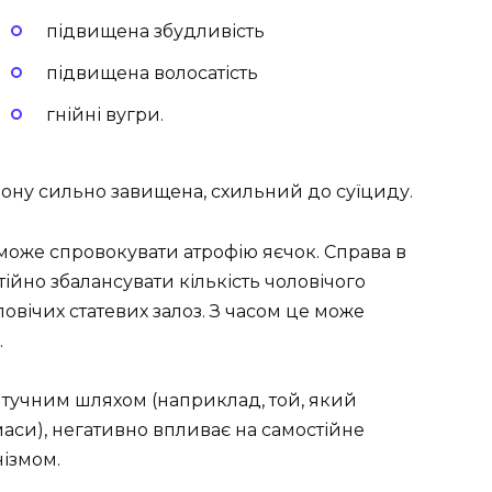
підвищена збудливість
підвищена волосатість
гнійні вугри.
рону сильно завищена, схильний до суїциду.
може спровокувати атрофію яєчок. Справа в
ійно збалансувати кількість чоловічого
ловічих статевих залоз. З часом це може
.
 штучним шляхом (наприклад, той, який
аси), негативно впливає на самостійне
ізмом.