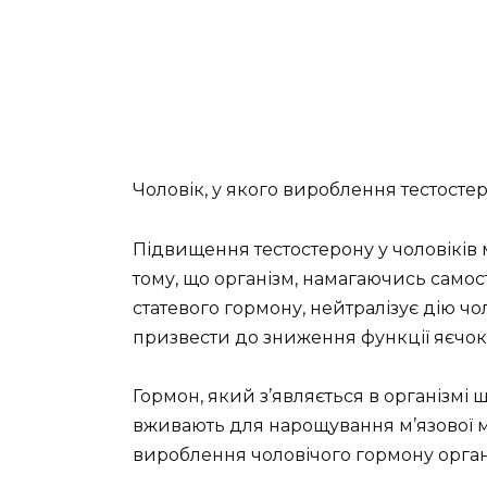
Чоловік, у якого вироблення тестосте
Підвищення тестостерону у чоловіків 
тому, що організм, намагаючись самост
статевого гормону, нейтралізує дію чо
призвести до зниження функції яєчок
Гормон, який з’являється в організмі
вживають для нарощування м’язової м
вироблення чоловічого гормону орган