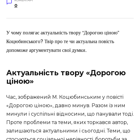
КОМЕНТАРІ
0
У чому полягає актуальність твору “Дорогою ціною”
Коцюбинського? Твір про те чи актуальна повість
допоможе аргументувати свої думки.
Актуальність твору «Дорогою
ціною»
Час, зображений М. Коцюбинським у повісті
«Дорогою ціною», давно минув. Разом із ним
минули і суспільні відносини, що панували тоді.
Проте проблеми та теми, яких торкався автор,
залишаються актуальними і сьогодні. Теми, що
стосуються соціальної нерівності, боротьби за