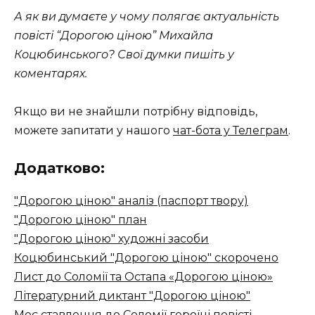
А як ви думаєте у чому полягає актуальність
повісті “Дорогою ціною” Михайла
Коцюбинського?​ Свої думки пишіть у
коментарях.
Якщо ви не знайшли потрібну відповідь,
можете запитати у нашого
чат-бота у Телеграм
.
Додатково:
"Дорогою ціною" аналіз (паспорт твору)
"Дорогою ціною" план
"Дорогою ціною" художні засоби
Коцюбинський "Дорогою ціною" скорочено
Лист до Соломії та Остапа «Дорогою ціною»
Літературний диктант "Дорогою ціною"
Моє ставлення до Соломії героїні повісті