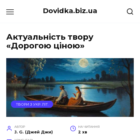
Перейти
Dovidka.biz.ua
до
вмісту
Актуальність твору
«Дорогою ціною»
ТВОРИ З УКР. ЛІТ.
АВТОР
НА ЧИТАННЯ
J. G. (Джей Джи)
2 хв