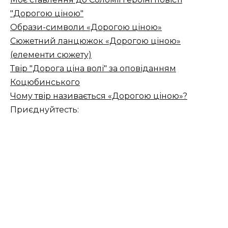
"Дорогою ціною"
Образи-символи «Дорогою ціною»
Сюжетний ланцюжок «Дорогою ціною»
(елементи сюжету)
Твір "Дорога ціна волі" за оповіданням
Коцюбинського
Чому твір називається «Дорогою ціною»?
Приєднуйтесть: