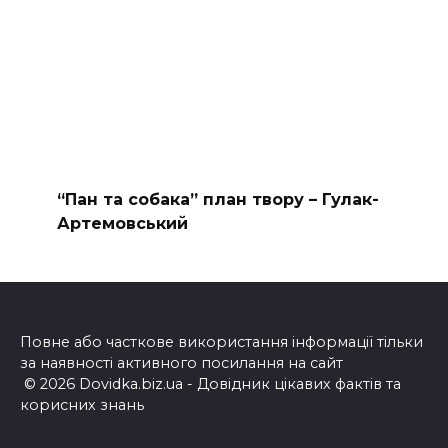
“Пан та собака” план твору – Гулак-
Артемовський
Повне або часткове використання інформації тільки
за наявності активного посилання на сайт
© 2026 Dovidka.biz.ua - Довідник цікавих фактів та
корисних знань