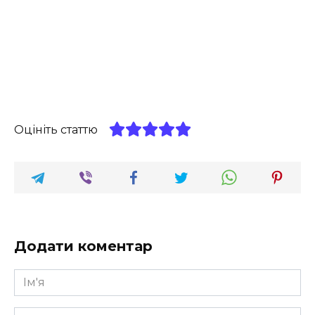
Оцініть статтю
Додати коментар
Ім'я
*
Email