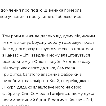
ідомлення про подію. Дівчинка померла,
всіх учасників прогулянки. Побоюючись
Три роки він живе далеко від дому під чужим
ім’ям, виконує брудну роботу і одержує гроші.
Але одного разу він зустрічає свого приятеля
з Канзас – Сіті і завдяки йому влаштовується
розсильним у «Юніон – клуб». А одного разу
він зустрічає свого дядька, Семюеля
Грифитса, багатого власника фабрики з
виробництва комірців. Клайд переїжджає в
Лікург, дядько влаштовує його на свою
фабрику. Син Семюеля Грифитса, якому дуже
несимпатичний бідний родич з Канзас – Сіті,