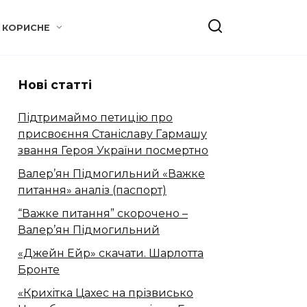
КОРИСНЕ
Нові статті
Підтримаймо петицію про
присвоєння Станіславу Гармашу
звання Героя України посмертно
Валер’ян Підмогильний «Важке
питання» аналіз (паспорт)
“Важке питання” скорочено –
Валер’ян Підмогильний
«Джейн Ейр» скачати. Шарлотта
Бронте
«Крихітка Цахес на прізвисько