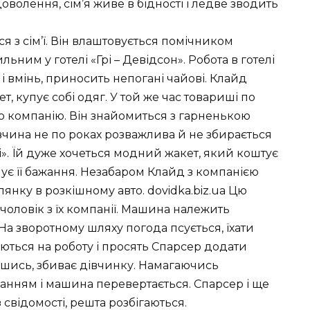
олення, сім’я живе в бідності і ледве зводить
 з сім’ї. Він влаштовується помічником
льним у готелі «Грі – Девідсон». Робота в готелі
і вмінь, приносить непогані чайові. Клайд
, купує собі одяг. У той же час товариші по
 компанію. Він знайомиться з гарненькою
вчина не по роках розважлива й не збирається
». Їй дуже хочеться модний жакет, який коштує
нує її бажання. Незабаром Клайд з компанією
янку в розкішному авто. dovidka.biz.ua Цю
оловік з їх компанії. Машина належить
. На зворотному шляху погода псується, їхати
ються на роботу і просять Спарсер додати
вавшись, збиває дівчинку. Намагаючись
уванням і машина перевертається. Спарсер і ще
свідомості, решта розбігаються.