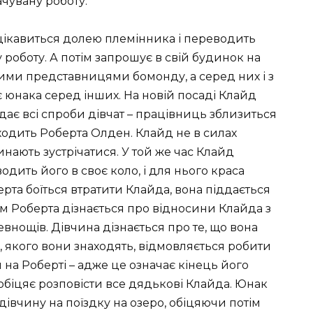
чувану роботу.
цікавиться долею племінника і переводить
 роботу. А потім запрошує в свій будинок на
ними представницями бомонду, а серед них і з
 юнака серед інших. На новій посаді Клайд
ає всі спроби дівчат – працівниць зблизиться
ходить Роберта Олден. Клайд не в силах
чинають зустрічатися. У той же час Клайд
одить його в своє коло, і для нього краса
рта боїться втратити Клайда, вона піддається
ром Роберта дізнається про відносини Клайда з
внощів. Дівчина дізнається про те, що вона
р, якого вони знаходять, відмовляється робити
 на Роберті – адже це означає кінець його
 обіцяє розповісти все дядькові Клайда. Юнак
дівчину на поїздку на озеро, обіцяючи потім