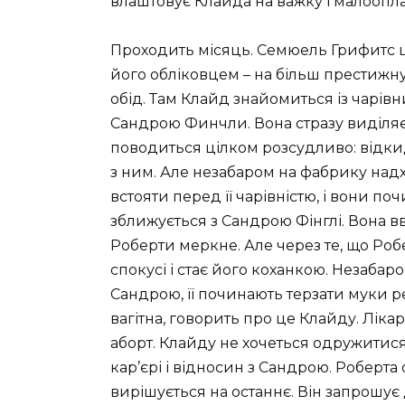
влаштовує Клайда на важку і малоопла
Проходить місяць. Семюель Грифитс 
його обліковцем – на більш престижну
обід. Там Клайд знайомиться із чарів
Сандрою Финчли. Вона стразу виділяє
поводиться цілком розсудливо: відкид
з ним. Але незабаром на фабрику над
встояти перед її чарівністю, і вони по
зближується з Сандрою Фінглі. Вона вв
Роберти меркне. Але через те, що Робе
спокусі і стає його коханкою. Незаба
Сандрою, її починають терзати муки ре
вагітна, говорить про це Клайду. Ліка
аборт. Клайду не хочеться одружитися
кар’єрі і відносин з Сандрою. Роберта
вирішується на останнє. Він запрошує 