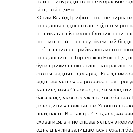
приносить родині лише моральне задов
кінці з кінцями.
Юний Клайд Грифитс прагне вирватися
продавця содової в аптеці, потім розси
не вимагає ніяких особливих навичок 
вносить свій внесок у сімейний бюджет
роботі швидко приймають його в свою
продавщицею Гортензією Брігс. Ця ді
бути прихильною «лише за красиві очі
сто п’ятнадцять доларів, і Клайд вико
відправляється на розважальну прогул
машину взяв Спарсер, один молодий ч
багатієві, у якого служить його батько
доводиться повільніше. Хлопці спізню
швидкість. Він так і робить, але, зазі
сховатися, він не справляється з кер
одна дівчина залишаються лежати без 