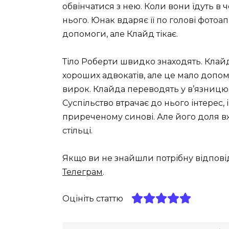
обвінчатися з нею. Коли вони їдуть в 
нього. Юнак вдаряє її по голові фотоа
допомоги, але Клайд тікає.
Тіло Роберти швидко знаходять. Кла
хороших адвокатів, але це мало допо
вирок. Клайда переводять у в’язницю
Суспільство втрачає до нього інтерес,
приреченому синові. Але його доля в
стільці.
Якщо ви не знайшли потрібну відпові
Телеграм
.
Оцініть статтю