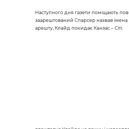
Наступного дня газети поміщають пов
заарештований Спарсер назвав імена 
арешту, Клайд покидає Канзас – Сіті.