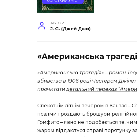
КОРОТКИЙ ЗМІСТ
АВТОР
J. G. (Джей Джи)
«Американська трагеді
«Американська трагедія» – роман Тео
вбивства в 1906 році Честером Джілет
прочитати
детальний переказ “Амери
Спекотнім літнім вечором в Канзас – С
псалми і роздають брошури релігійного
Грифитс – явно не подобається те, чи
жаром віддаються справі порятунку за