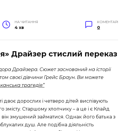
НА ЧИТАННЯ
КОМЕНТАРІ
4 хв
0
я» Драйзер стислий переказ
дора Драйзера. Сюжет заснований на історії
том своєї дівчини Грейс Браун. Ви можете
канська трагедія”
іті двоє дорослих і четверо дітей виспівують
 змісту. Старшому хлопчику – а це і є Клайд
м він змушений займатися. Однак його батька з
блукалих душ. Але подібна діяльність