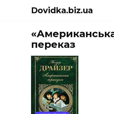
Перейти
Dovidka.biz.ua
до
вмісту
«Американська
переказ