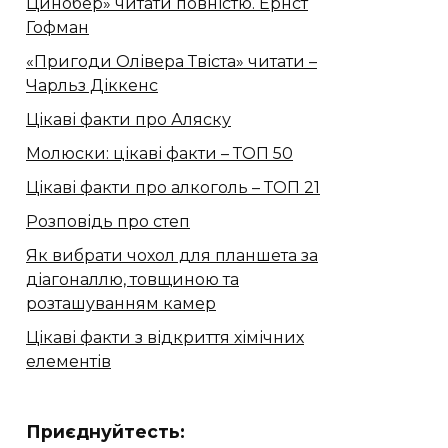
Цинобер» читати повністю. Ернст
Гофман
«Пригоди Олівера Твіста» читати –
Чарльз Діккенс
Цікаві факти про Аляску
Молюски: цікаві факти – ТОП 50
Цікаві факти про алкоголь – ТОП 21
Розповідь про степ
Як вибрати чохол для планшета за
діагоналлю, товщиною та
розташуванням камер
Цікаві факти з відкриття хімічних
елементів
Приєднуйтесть: