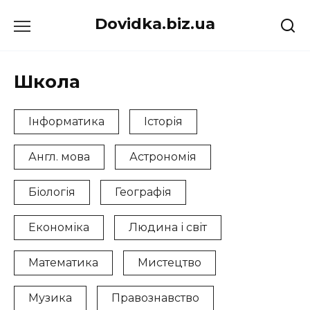
Перейти
Dovidka.biz.ua
до
вмісту
Школа
Інформатика
Історія
Англ. мова
Астрономія
Біологія
Географія
Економіка
Людина і світ
Математика
Мистецтво
Музика
Правознавство