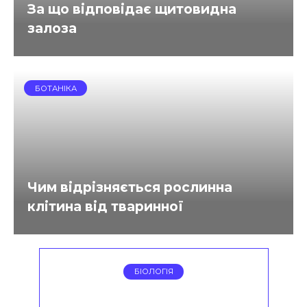
За що відповідає щитовидна
залоза
БОТАНІКА
Чим відрізняється рослинна
клітина від тваринної
БІОЛОГІЯ