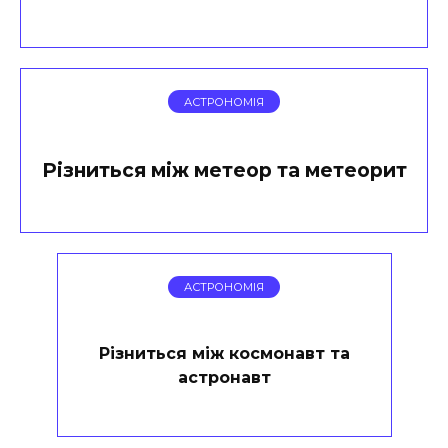
АСТРОНОМІЯ
Різниться між метеор та метеорит
АСТРОНОМІЯ
Різниться між космонавт та
астронавт