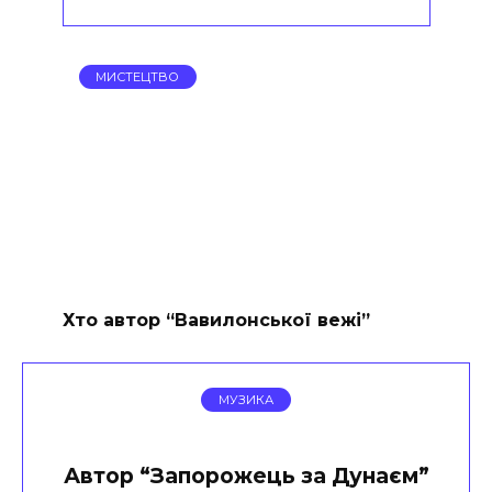
МИСТЕЦТВО
Хто автор “Вавилонської вежі”
МУЗИКА
Автор “Запорожець за Дунаєм”