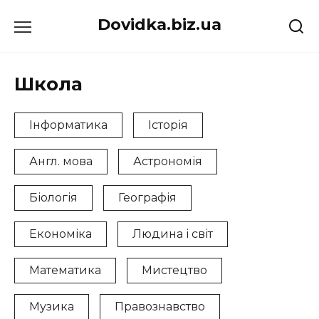
Перейти
Dovidka.biz.ua
до
вмісту
Школа
Інформатика
Історія
Англ. мова
Астрономія
Біологія
Географія
Економіка
Людина і світ
Математика
Мистецтво
Музика
Правознавство