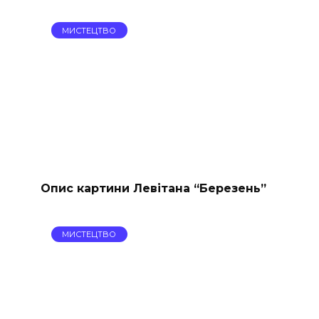
МИСТЕЦТВО
Опис картини Левітана “Березень”
МИСТЕЦТВО