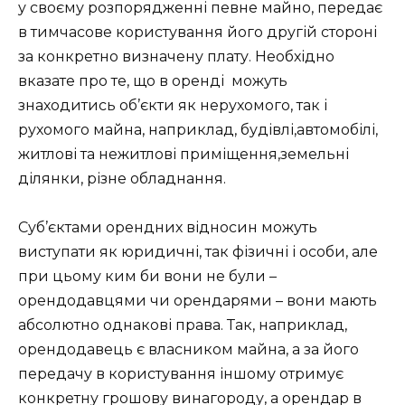
у своєму розпорядженні певне майно, передає
в тимчасове користування його другій стороні
за конкретно визначену плату. Необхідно
вказате про те, що в оренді можуть
знаходитись об’єкти як нерухомого, так і
рухомого майна, наприклад, будівлі,автомобілі,
житлові та нежитлові приміщення,земельні
ділянки, різне обладнання.
Суб’єктами орендних відносин можуть
виступати як юридичні, так фізичні і особи, але
при цьому ким би вони не були –
орендодавцями чи орендарями – вони мають
абсолютно однакові права. Так, наприклад,
орендодавець є власником майна, а за його
передачу в користування іншому отримує
конкретну грошову винагороду, а орендар в