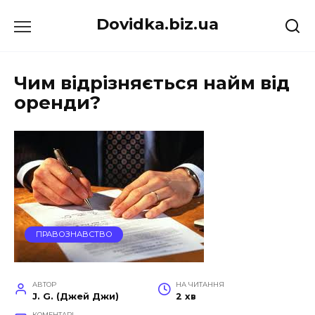
Перейти
Dovidka.biz.ua
до
вмісту
Чим відрізняється найм від
оренди?
ПРАВОЗНАВСТВО
АВТОР
НА ЧИТАННЯ
J. G. (Джей Джи)
2 хв
КОМЕНТАРІ