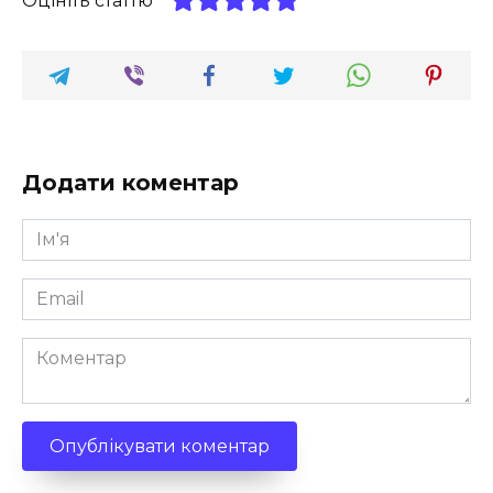
Оцініть статтю
Додати коментар
Ім'я
*
Email
*
Коментар