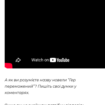
А як ви розумієте назву новели “Гер
переможений”? Пишіть свої думки у
коментарях.