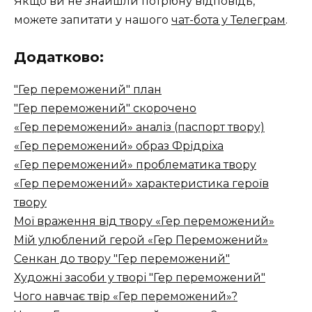
Якщо ви не знайшли потрібну відповідь,
можете запитати у нашого
чат-бота у Телеграм
.
Додатково:
"Гер переможений" план
"Гер переможений" скорочено
«Гер переможений» аналіз (паспорт твору)
«Гер переможений» образ Фрідріха
«Гер переможений» проблематика твору
«Гер переможений» характеристика героїв
твору
Мої враження від твору «Гер переможений»
Мій улюблений герой «Гер Переможений»
Сенкан до твору "Гер переможений"
Художні засоби у творі "Гер переможений"
Чого навчає твір «Гер переможений»?​