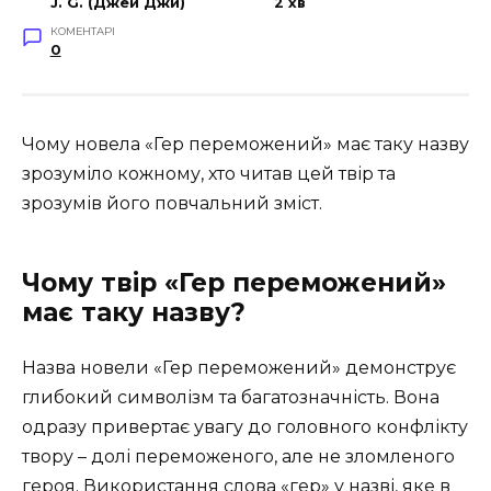
J. G. (Джей Джи)
2 хв
КОМЕНТАРІ
0
Чому новела «Гер переможений» має таку назву
зрозуміло кожному, хто читав цей твір та
зрозумів його повчальний зміст.
Чому твір «Гер переможений»
має таку назву?
Назва новели «Гер переможений» демонструє
глибокий символізм та багатозначність. Вона
одразу привертає увагу до головного конфлікту
твору – долі переможеного, але не зломленого
героя. Використання слова «гер» у назві, яке в