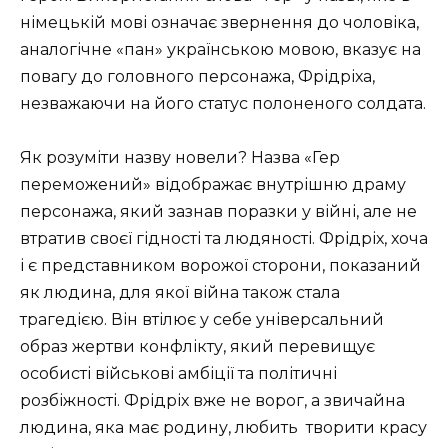
німецькій мові означає звернення до чоловіка,
аналогічне «пан» українською мовою, вказує на
повагу до головного персонажа, Фрідріха,
незважаючи на його статус полоненого солдата.
Як розуміти назву новели? Назва «Гер
переможений» відображає внутрішню драму
персонажа, який зазнав поразки у війні, але не
втратив своєї гідності та людяності. Фрідріх, хоча
і є представником ворожої сторони, показаний
як людина, для якої війна також стала
трагедією. Він втілює у себе універсальний
образ жертви конфлікту, який перевищує
особисті військові амбіції та політичні
розбіжності. Фрідріх вже не ворог, а звичайна
людина, яка має родину, любить
творити красу