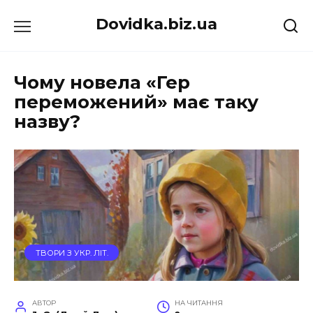
Перейти
Dovidka.biz.ua
до
вмісту
Чому новела «Гер
переможений» має таку
назву?
ТВОРИ З УКР. ЛІТ.
АВТОР
НА ЧИТАННЯ