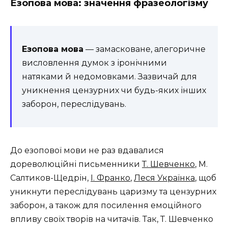
Езопова мова: значення фразеологізму
Езопова мова
— замасковане, алегоричне
висловлення думок з іронічними
натяками й недомовками. Зазвичай для
уникнення цензурних чи будь-яких інших
заборон, переслідувань.
До езопової мови не раз вдавалися
дореволюційні письменники
Т. Шевченко
, М.
Салтиков-Щедрін,
І. Франко
,
Леся Українка
, щоб
уникнути переслідувань царизму та цензурних
заборон, а також для посилення емоційного
впливу своїх творів на читачів. Так, Т. Шевченко