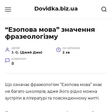
Перейти
Dovidka.biz.ua
до
вмісту
“Езопова мова” значення
фразеологізму
АВТОР
НА ЧИТАННЯ
J. G. (Джей Джи)
2 хв
КОМЕНТАРІ
0
Що означає фразеологізм “Езопова мова” знає
не багато школярів, адже його рідко можна
зустріти в літературі та повсякденному житті.