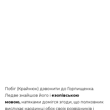
Побіг (Крайнюк) дзвонити до Горпищенка.
Ледве знайшов його і
езопівською
мовою,
натяками домігся згоди, що полковник
вислухає наодинці обох своїх розвідників і