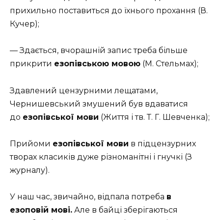
прихильно поставиться до їхнього прохання (В.
Кучер);
— Здається, вчорашній запис треба більше
прикрити
езопівською мовою
(М. Стельмах);
Здавлений цензурними лещатами,
Чернишевський змушений був вдаватися
до
езопівської мови
(Життя і тв. Т. Г. Шевченка);
Прийоми
езопівської мови
в підцензурних
творах класиків дуже різноманітні і гнучкі (З
журналу).
У наш час, звичайно, відпала потреба
в
езоповій мові.
Але в байці зберігаються