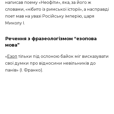
написав поему «Неофіти», яка, за його ж
словами, «нібито із римської історії», а насправді
поет мав на увазі Російську імперію, царя
Миколу І.
Речення з фразеологізмом “езопова
мова”
«
Езоп
тільки під ослоною байок міг висказувати
свої думки про відносини невільників до
панів» (І. Франко).