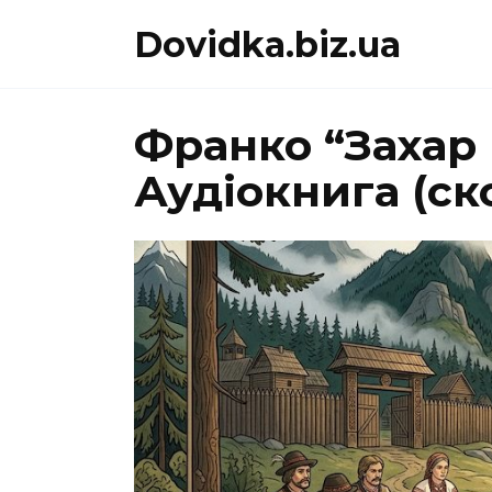
Перейти
Dovidka.biz.ua
до
вмісту
Франко “Захар
Аудіокнига (ск