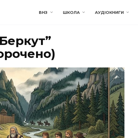
ВНЗ
ШКОЛА
АУДІОКНИГИ
 Беркут”
орочено)