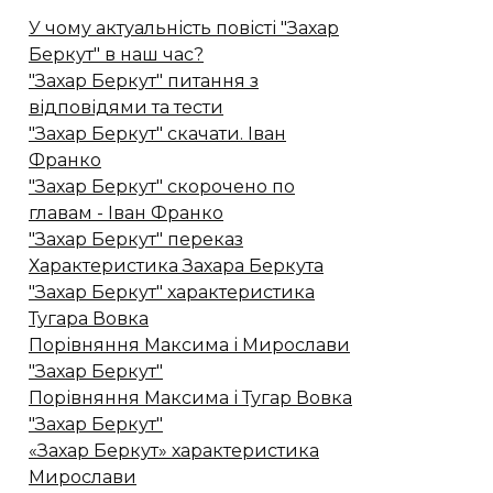
У чому актуальність повісті "Захар
Беркут" в наш час?
"Захар Беркут" питання з
відповідями та тести
"Захар Беркут" скачати. Іван
Франко
"Захар Беркут" скорочено по
главам - Іван Франко
"Захар Беркут" переказ
Характеристика Захара Беркута
"Захар Беркут" характеристика
Тугара Вовка
Порівняння Максима і Мирослави
"Захар Беркут"
Порівняння Максима і Тугар Вовка
"Захар Беркут"
«Захар Беркут» характеристика
Мирослави