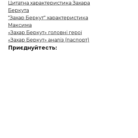
Цитатна характеристика Захара
Беркута
"Захар Беркут" характеристика
Максима
«Захар Беркут» головні герої
«Захар Беркут» аналіз (паспорт)
Приєднуйтесть: