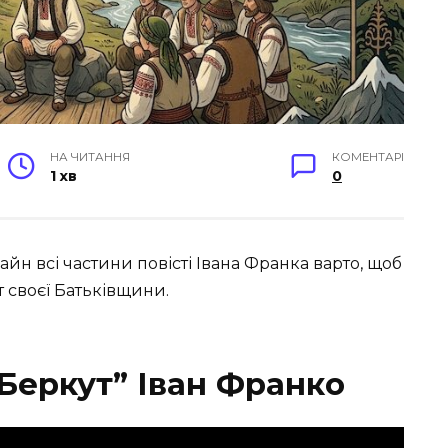
НА ЧИТАННЯ
КОМЕНТАРІ
1 хв
0
айн всі частини повісті Івана Франка варто, щоб
т своєї Батьківщини.
 Беркут” Іван Франко