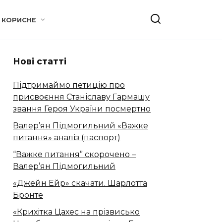
КОРИСНЕ
Нові статті
Підтримаймо петицію про
присвоєння Станіславу Гармашу
звання Героя України посмертно
Валер’ян Підмогильний «Важке
питання» аналіз (паспорт)
“Важке питання” скорочено –
Валер’ян Підмогильний
«Джейн Ейр» скачати. Шарлотта
Бронте
«Крихітка Цахес на прізвисько