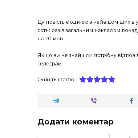
Ця повість є однією з найвідоміших в 
сотні разів загальним накладом понад
на 20 мов.
Якщо ви не знайшли потрібну відпові
Телеграм
.
Оцініть статтю
Додати коментар
Ім'я
Email