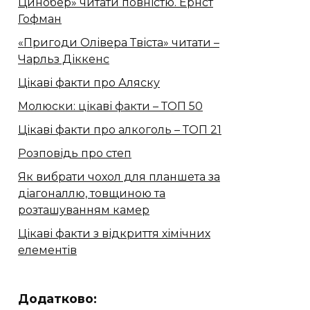
Цинобер» читати повністю. Ернст
Гофман
«Пригоди Олівера Твіста» читати –
Чарльз Діккенс
Цікаві факти про Аляску
Молюски: цікаві факти – ТОП 50
Цікаві факти про алкоголь – ТОП 21
Розповідь про степ
Як вибрати чохол для планшета за
діагоналлю, товщиною та
розташуванням камер
Цікаві факти з відкриття хімічних
елементів
Додатково: