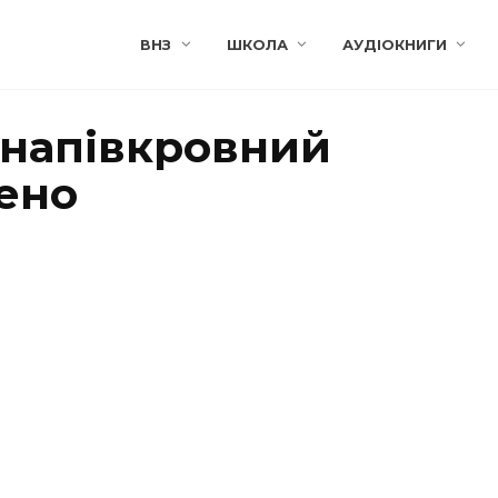
ВНЗ
ШКОЛА
АУДІОКНИГИ
і напівкровний
ено