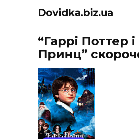
Перейти
Dovidka.biz.ua
до
вмісту
“Гаррі Поттер 
Принц” скороч