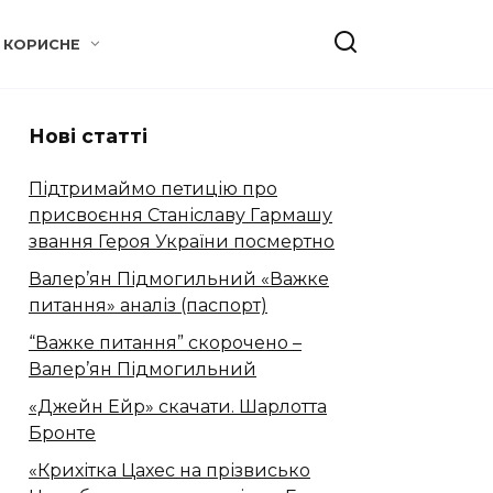
КОРИСНЕ
Нові статті
Підтримаймо петицію про
присвоєння Станіславу Гармашу
звання Героя України посмертно
Валер’ян Підмогильний «Важке
питання» аналіз (паспорт)
“Важке питання” скорочено –
Валер’ян Підмогильний
«Джейн Ейр» скачати. Шарлотта
Бронте
«Крихітка Цахес на прізвисько