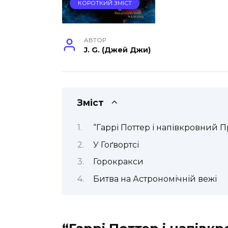
КОРОТКИЙ ЗМІСТ
АВТОР
J. G. (Джей Джи)
Зміст
“Гаррі Поттер і напівкровний 
У Гоґвортсі
Горокракси
Битва на Астрономічній вежі