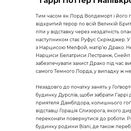
“Гаррі Поттер і напів
Тим часом як Лорд Волдеморт і його
відкритий терор по всій Великій Брита
піти у відставку через нездатність опа
наступником стає Руфус Скрімджер. У 
з Нарцисою Мелфой, матір’ю Драко. Н
Нарциси Белатриси Лестранж, Снейп 
забезпечувати захист Драко під час 
самого Темного Лорда, у випадку ж не
Незадовго до початку занять у Гоґво
будинку Дурслів, щоби забрати Гаррі 
приятеля Дамблдора, колишнього гоґ
відставці Горація Слизорога, якого ди
переконати повернутися до роботи. Ре
будинку родини Візлі, де також переб