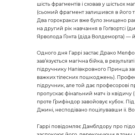
шість фрагментів і сховав у шістьох ма
(сьомий фрагмент залишився в його ті
Два горокракси вже було знищено ра
на другий рік навчання в Гоґвортсі (див
Ярволода Ґонта (діда Волдеморта) —
Одного дня Гаррі застає Драко Мелфо
зав’язується магічна бійка, в результа
підручнику Напівкровного Принца зак
важких тілесних пошкоджень). Профес
підручник, але той дає професорові 
пропускає фінальний матч із квідичу 
проте Ґрифіндор завойовує кубок. Під 
Джині, несподівано поцілувавши її. В
Гаррі повідомляє Дамблдору про підо
заспокоює його, переконуючи в тому, 