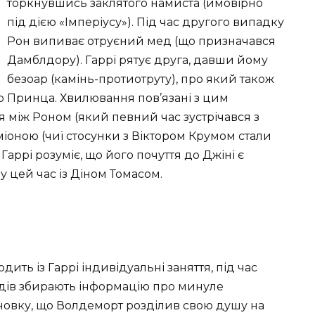
торкнувшись заклятого намиста (ймовірно
під дією «Імперіусу»). Під час другого випадку
Рон випиває отруєний мед (що призначався
Дамблдору). Гаррі рятує друга, давши йому
безоар (камінь-протиотруту), про який також
о Принца. Хвилювання пов’язані з цим
між Роном (який певний час зустрічався з
іоною (чиї стосунки з Віктором Крумом стали
аррі розуміє, що його почуття до Джіні є
у цей час із Діном Томасом.
ть із Гаррі індивідуальні заняття, під час
адів збирають інформацію про минуле
овку, що Волдеморт розділив свою душу на