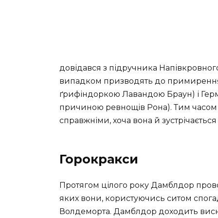
довідався з підручника Напівкровног
випадком призводять до примирення 
ґрифіндоркою Лавандою Браун) і Герм
причиною ревнощів Рона). Тим часом Г
справжніми, хоча вона й зустрічається 
Горокракси
Протягом цілого року Дамблдор проводи
яких вони, користуючись ситом спог
Волдеморта. Дамблдор доходить висн