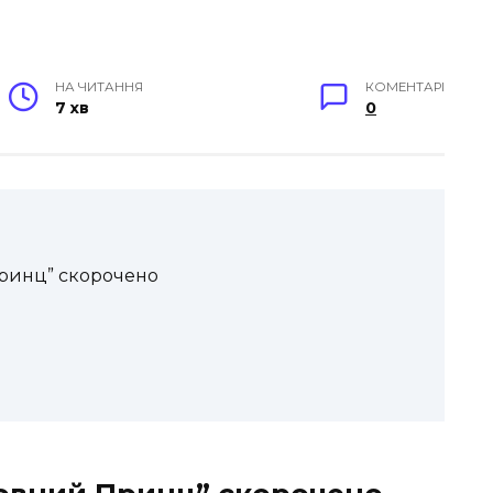
НА ЧИТАННЯ
КОМЕНТАРІ
7 хв
0
Принц” скорочено