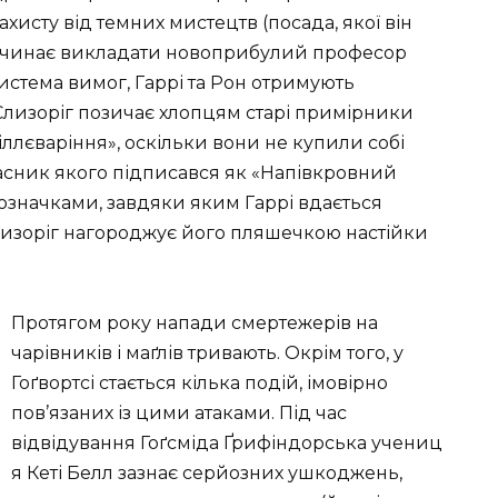
хисту від темних мистецтв (посада, якої він
и починає викладати новоприбулий професор
система вимог, Гаррі та Рон отримують
 Слизоріг позичає хлопцям старі примірники
ллєваріння», оскільки вони не купили собі
асник якого підписався як «Напівкровний
начками, завдяки яким Гаррі вдається
Слизоріг нагороджує його пляшечкою настійки
Протягом року напади смертежерів на
чарівників і маґлів тривають. Окрім того, у
Гоґвортсі стається кілька подій, імовірно
пов’язаних із цими атаками. Під час
відвідування Гоґсміда Ґрифіндорська учениц
я Кеті Белл зазнає серйозних ушкоджень,