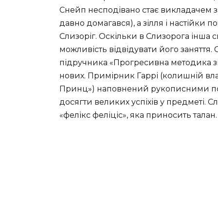
Снейп несподівано стає викладачем за
давно домагався), а зілля і настійк
Слизоріг. Оскільки в Слизорога інша 
можливість відвідувати його заняття.
підручника «Прогресивна методика зі
нових. Примірник Гаррі (колишній вл
Принц») наповнений рукописними поз
досягти великих успіхів у предметі. 
«фелікс феліціс», яка приносить талан.