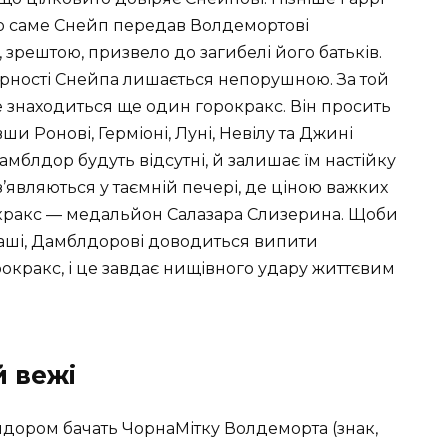
що саме Снейп передав Волдемортові
 зрештою, призвело до загибелі його батьків.
ірності Снейпа лишається непорушною. За той
е знаходиться ще один горокракс. Він просить
и Ронові, Герміоні, Луні, Невілу та Джині
амблдор будуть відсутні, й залишає їм настійку
з’являються у таємній печері, де ціною важких
окракс — медальйон Салазара Слизерина. Щоби
чаші, Дамблдорові доводиться випити
рокракс, і це завдає нищівного удару життєвим
й вежі
лдором бачать ЧорнаМітку Волдеморта (знак,