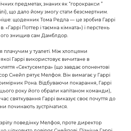
гічних предметах, знаних як “горокракси ”
лі), що дало йому змогу стати безсмертним.
ніше: щоденник Тома Редла — це зробив Гаррі
. «Гаррі Поттер і таємна кімната») і перстень
 його знищив сам Дамблдор.
я плачучим у туалеті. Між хлопцями
ті якої Гаррі використовує вичитане в
ляття «Сектусемпра» (що завдає опонентові
ор Снейп рятує Мелфоя. Він вимагає у Гаррі
примірник Рона. Відбуваючи покарання, Гаррі
(цього року його обрали капітаном команди),
час святкування Гаррі виказує своє почуття до
они починають зустрічатися.
зрілу поведінку Мелфоя, проте директор
що цілковито довіряє Снейпові. Пізніше Гаррі