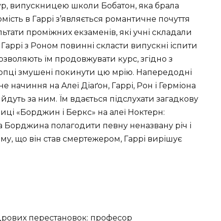
кур, випускницею школи Бобатон, яка брала
омість в Гаррі з’являється романтичне почуття
ьтати проміжних екзаменів, які учні складали
 Гаррі з Роном повинні скласти випускні іспити
дозволяють їм продовжувати курс, згідно з
опці змушені покинути цю мрію. Напередодні
не начиння на Алеї Діаґон, Гаррі, Рон і Герміона
йдуть за ним. Їм вдається підслухати загадкову
ці «Борджин і Беркс» на алеї Ноктерн:
 Борджина полагодити певну неназвану річ і
му, що він став смертежером, Гаррі вирішує
дрових перестановок: професор