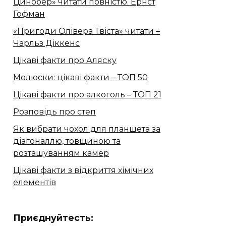
Цинобер» читати повністю. Ернст
Гофман
«Пригоди Олівера Твіста» читати –
Чарльз Діккенс
Цікаві факти про Аляску
Молюски: цікаві факти – ТОП 50
Цікаві факти про алкоголь – ТОП 21
Розповідь про степ
Як вибрати чохол для планшета за
діагоналлю, товщиною та
розташуванням камер
Цікаві факти з відкриття хімічних
елементів
Приєднуйтесть: