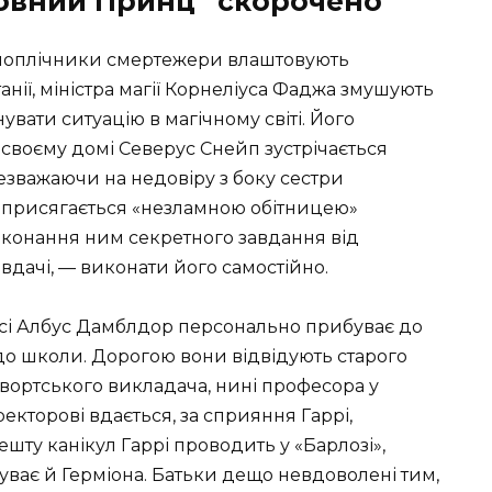
кровний Принц” скорочено
 поплічники смертежери влаштовують
нії, міністра магії Корнеліуса Фаджа змушують
нувати ситуацію в магічному світі. Його
своєму домі Северус Снейп зустрічається
езважаючи на недовіру з боку сестри
присягається «незламною обітницею»
виконання ним секретного завдання від
вдачі, — виконати його самостійно.
ртсі Албус Дамблдор персонально прибуває до
до школи. Дорогою вони відвідують старого
вортського викладача, нині професора у
ректорові вдається, за сприяння Гаррі,
шту канікул Гаррі проводить у «Барлозі»,
уває й Герміона. Батьки дещо невдоволені тим,