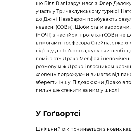
що Білл Візлі заручився з Флер Деля
участь у Тричаклунському турнірі. Нат
до Джіні. Незабаром прибувають резул
навесні (СОВи). Щоби стати аврорами,
(НОЧІ) з настійок, проте їхні СОВи не 
вимогами професора Снейпа, отже хл
від’їзду до Гоґвортса, купуючи необхід
помічають Драко Мелфоя і непомічені 
розмову між Драко і власником крамни
хлопець погрожуючи вимагає від пана
зберегти іншу. Підозрюючи Драко в то
пильніше стежити за ним у школі.
У Гоґвортсі
Шкільний рік починається з нових ка