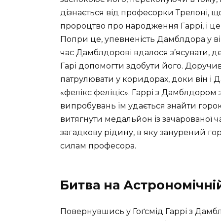
дізнається від професорки Трелоні, 
пророцтво про народження Гаррі, і це,
Попри це, упевненість Дамблдора у в
час Дамблдорові вдалося з’ясувати, д
Гарі допомогти здобути його. Доручивш
патрулювати у коридорах, доки він і Д
«фелікс феліціс». Гаррі з Дамблдором 
випробувань їм удається знайти гор
витягнути медальйон із зачарованої 
загадкову рідину, в яку занурений го
силам професора.
Битва на Астрономічні
Повернувшись у Гоґсмід Гаррі з Дамб