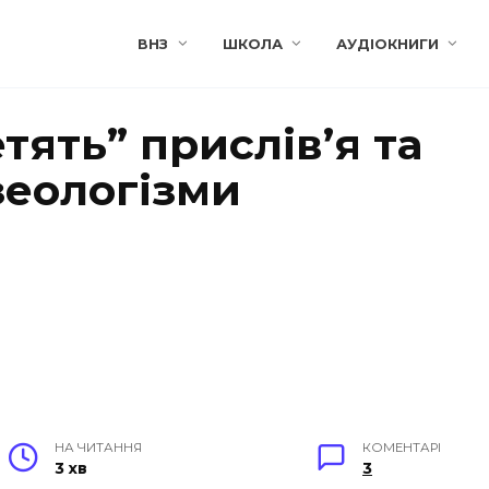
ВНЗ
ШКОЛА
АУДІОКНИГИ
тять” прислів’я та
зеологізми
НА ЧИТАННЯ
КОМЕНТАРІ
3 хв
3