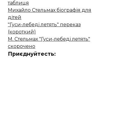
таблиця
Михайло Стельмах біографія для
дітей
"Гуси-лебеді летять" переказ
(короткий)
М. Стельмах "Гуси-лебеді летять"
скорочено
Приєднуйтесть: