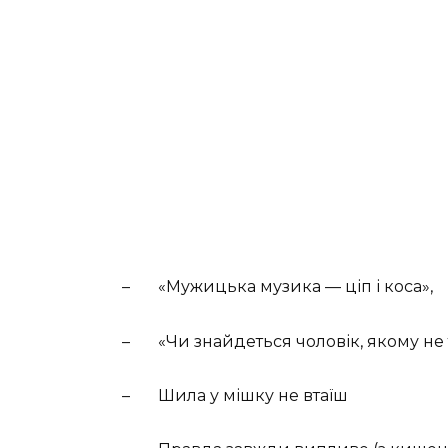
– «Мужицька музика — ціп і коса»,
– «Чи знайдеться чоловік, якому не т
– Шила у мішку не втаїш