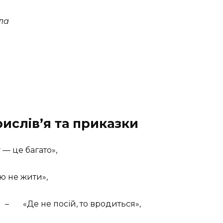
сла
рислів’я та приказки
— це багато»,
 не жити»,
– «Де не посій, то вродиться»,