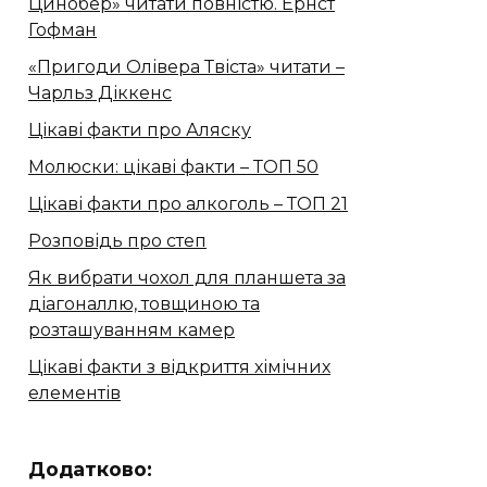
Цинобер» читати повністю. Ернст
Гофман
«Пригоди Олівера Твіста» читати –
Чарльз Діккенс
Цікаві факти про Аляску
Молюски: цікаві факти – ТОП 50
Цікаві факти про алкоголь – ТОП 21
Розповідь про степ
Як вибрати чохол для планшета за
діагоналлю, товщиною та
розташуванням камер
Цікаві факти з відкриття хімічних
елементів
Додатково: