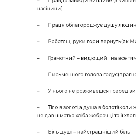
– Правда завжди випливе (з кишені 
насінини).
– Праця облагороджує душу люди
– Роботящі руки гори вернуть(як Мих
– Грамотний – видющий і на все т
– Письменного голова годує(прагнен
– У нього не розживешся і серед з
– Тіло в золоті,а душа в болоті(кол
не дав шматка хліба жебрачці та її хлоп
– Біль душі – найстрашніший біль