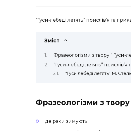
“Гуси-лебеді летять” прислів’я та прика
Зміст
Фразеологізми з твору ” Гуси-л
“Гуси-лебеді летять” прислів’я
“Гуси лебеді летять” М. Сте
Фразеологізми з твору 
де раки зимують