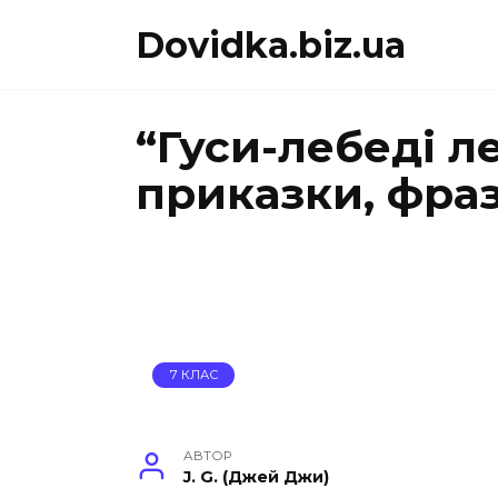
Перейти
Dovidka.biz.ua
до
вмісту
“Гуси-лебеді ле
приказки, фра
7 КЛАС
АВТОР
J. G. (Джей Джи)