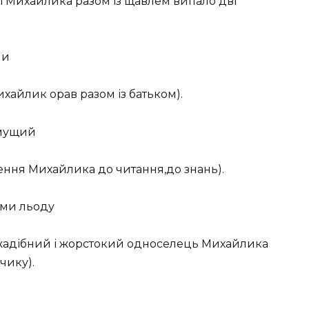
Михайлика разом із щавлем випало дві
ни
айлик орав разом із батьком).
ямущий
ня Михайлика до читання,до знань).
ими льоду
и жадібний і жорстокий односелець Михайлика
чику).