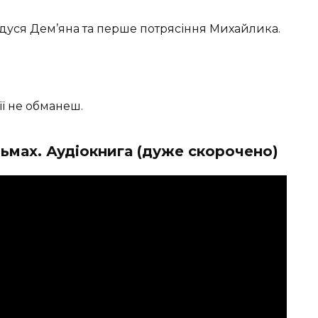
дуся Дем’яна та перше потрясіння Михайлика.
її не обманеш.
льмах. Аудіокнига (дуже скорочено)