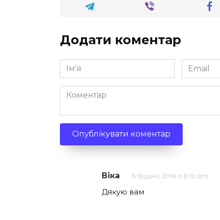
Додати коментар
Ім'я
Email
*
*
Коментар
Віка
6 Грудня, 2018 о 8:10 pm
Дякую вам