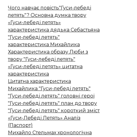
Чого навчає повість"Гуси-лебеді
летять"? Основна думка твору
«Гуси-лебеді летять»
характеристика дядька Себастьяна
"Гуси-лебеді летять"
характеристика Михайлика
Характеристика образу Люби з
твору "Гуси-лебеді летять"
«Гуси-лебеді летять» цитатна
характеристика
Цитатна характеристика
Михайлика "Гуси-лебеді летять"
"Гуси-лебеді летять" головні герої
"Гуси-лебеді летять" план до твору
"Гуси-лебеді летять" короткий зміст
«Гуси-Лебеді Летять» Аналіз
(Паспорт)
Михайло Стельмах хронологічна