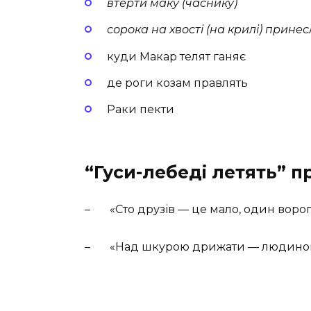
втерти маку (часнику)
сорока на хвості (на крилі) прине
куди Макар телят ганяє
де роги козам правлять
Раки пекти
“Гуси-лебеді летять” п
– «Сто друзів — це мало, один ворог 
– «Над шкурою дрижати — людиною