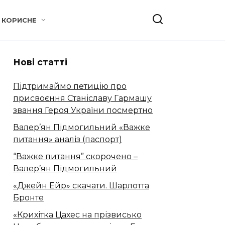
КОРИСНЕ
Нові статті
Підтримаймо петицію про
присвоєння Станіславу Гармашу
звання Героя України посмертно
Валер’ян Підмогильний «Важке
питання» аналіз (паспорт)
“Важке питання” скорочено –
Валер’ян Підмогильний
«Джейн Ейр» скачати. Шарлотта
Бронте
«Крихітка Цахес на прізвисько