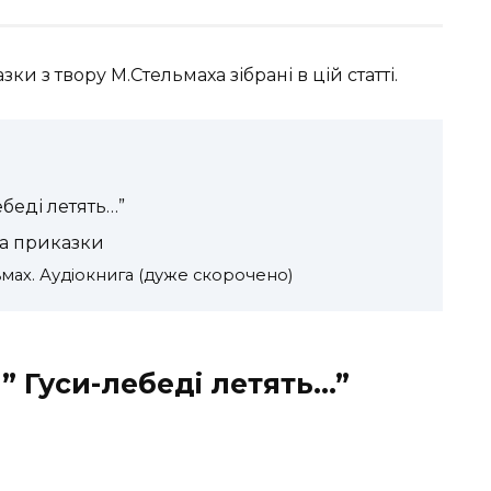
зки з твору М.Стельмаха зібрані в цій статті.
ебеді летять…”
 та приказки
льмах. Аудіокнига (дуже скорочено)
” Гуси-лебеді летять…”