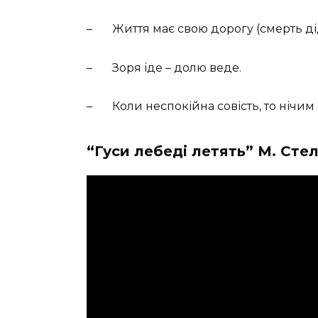
– Життя має свою дорогу (смерть ді
– Зоря іде – долю веде.
– Коли неспокійна совість, то нічим 
“Гуси лебеді летять” М. Сте