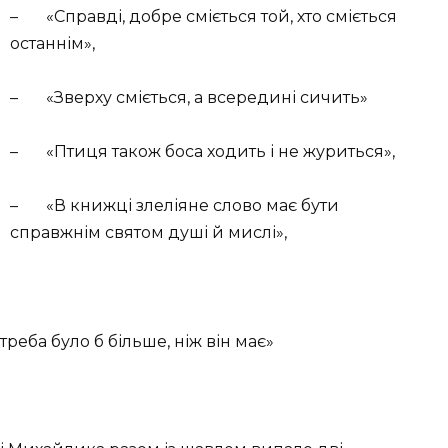
– «Справді, добре сміється той, хто сміється
останнім»,
– «Зверху сміється, а всередині сичить»
– «Птиця також боса ходить і не журиться»,
– «В книжці злеліяне слово має бути
справжнім святом душі й мислі»,
реба було б більше, ніж він має»