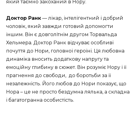
який таємно закоханий в Нору.
Доктор Ранк
— лікар,
інтелігентний і добрий
чоловік, який завжди готовий допомогти
іншим.
Він є довголітнім другом Торвальда
Хельмера. Доктор Ранк відчуває особливі
почуття до Нори, головної героїні. Ця любовна
динаміка вносить додаткову напругу та
емоційну глибину в сюжет.
Він розуміє Нору і її
прагнення до свободи,
до боротьби за її
незалежність. Його любов до Нори показує, що
Нора – це не просто бездумна лялька, а складна
і багатогранна особистість.