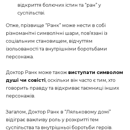
відкриття болючих істин та “ран” у
суспільстві.
Отже, прізвище “Ранк” може нести в собі
різноманітні символічні шари, пов’язані із
соціальним становищем, відчуттям
ізольованості та внутрішніми боротьбами
персонажа.
Доктор Ранк може також
виступати символом
душі чи совісті
, оскільки він часто є тим, хто
говорить правду та відкриває таємниці інших
персонажів.
Загалом, Доктор Ранк в “Ляльковому домі”
відіграє важливу роль у розкритті тем
суспільства та внутрішньої боротьби героїв.