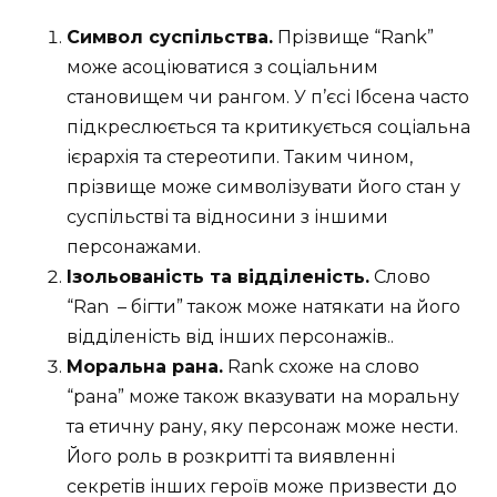
Символ суспільства.
Прізвище “Rank”
може асоціюватися з соціальним
становищем чи рангом. У п’єсі Ібсена часто
підкреслюється та критикується соціальна
ієрархія та стереотипи. Таким чином,
прізвище може символізувати його стан у
суспільстві та відносини з іншими
персонажами.
Ізольованість та відділеність.
Слово
“Ran
– бігти” також може натякати на його
відділеність від інших персонажів..
Моральна рана.
Rank схоже на слово
“рана” може також вказувати на моральну
та етичну рану, яку персонаж може нести.
Його роль в розкритті та виявленні
секретів інших героїв може призвести до