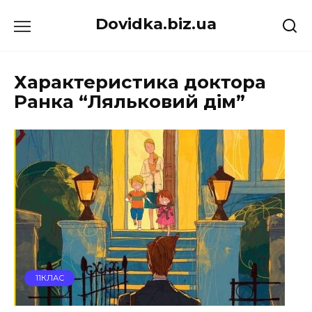
Перейти
Dovidka.biz.ua
до
вмісту
Характеристика доктора
Ранка “Ляльковий дім”
11КЛАС