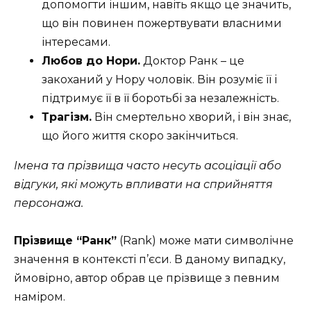
допомогти іншим, навіть якщо це значить,
що він повинен пожертвувати власними
інтересами.
Любов до Нори.
Доктор Ранк – це
закоханий у Нору чоловік. Він розуміє її і
підтримує її в її боротьбі за незалежність.
Трагізм.
Він смертельно хворий, і він знає,
що його життя скоро закінчиться.
Імена та прізвища часто несуть асоціації або
відгуки, які можуть впливати на сприйняття
персонажа.
Прізвище “Ранк”
(Rank) може мати символічне
значення в контексті п’єси. В даному випадку,
ймовірно, автор обрав це прізвище з певним
наміром.