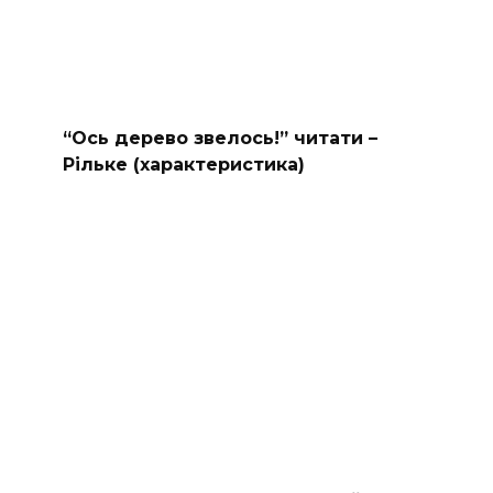
“Ось дерево звелось!” читати –
Рільке (характеристика)