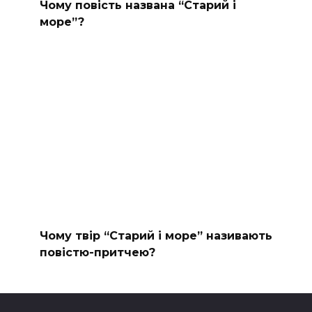
Чому повість названа “Старий і
море”?
Чому твір “Старий і море” називають
повістю-притчею?