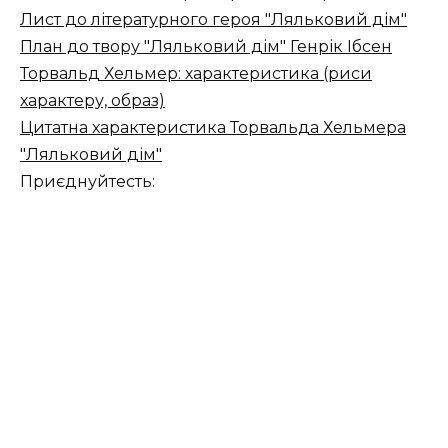
Лист до літературного героя "Ляльковий дім"
План до твору "Ляльковий дім" Генрік Ібсен
Торвальд Хельмер: характеристика (риси
характеру, образ)
Цитатна характеристика Торвальда Хельмера
"Ляльковий дім"
Приєднуйтесть: