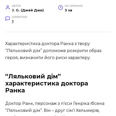
АВТОР
НА ЧИТАННЯ
J. G. (Джей Джи)
3 хв
КОМЕНТАРІ
1
Характеристика доктора Ранка з твору
“Ляльковий дім” допоможе розкрити образ
героя, визначити його риси характеру.
“Ляльковий дім”
характеристика доктора
Ранка
Доктор Ранк, персонаж з п’єси Генріка Ібсена
“Ляльковий дім”.
Він – друг сім’ї Хельмерів,