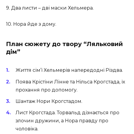
9. Два листи – дві маски Хельмера.
10. Нора йде з дому.
План сюжету до твору “Ляльковий
дім”
Життя сім’ї Хельмерів напередодні Різдва.
Поява Крістіни Лінне та Нільса Крогстада, їх
прохання про допомогу.
Шантаж Нори Крогстадом.
Лист Крогстада. Торвальд дізнається про
злочин дружини, а Нора правду про
чоловіка.