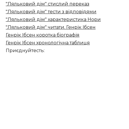
"Ляльковий дім" стислий переказ
"Ляльковий дім" тести з відповідями
"Ляльковий дім" характеристика Нори
"Ляльковий дім" читати. Генрік Ібсен
Генрік Ібсен коротка біографія
Генрік Ібсен хронологічна таблиця
Приєднуйтесть: