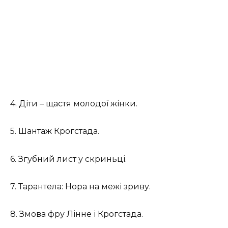
4. Діти – щастя молодої жінки.
5. Шантаж Крогстада.
6. Згубний лист у скриньці.
7. Тарантела: Нора на межі зриву.
8. Змова фру Лінне і Крогстада.