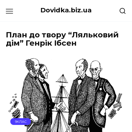
Перейти
Dovidka.biz.ua
до
вмісту
План до твору “Ляльковий
дім” Генрік Ібсен
9КЛАС