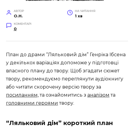
АВТОР
НА ЧИТАННЯ
O.H.
1 хв
КОМЕНТАРІ
0
План до драми “Ляльковий дім” Генріка Ібсена
у декількох варіаціях допоможе у підготовці
власного плану до твору. Щоб згадати сюжет
твору, рекомендуємо переглянути аудіокнигу
або читати скорочену версію твору за
посиланням,
та ознайомитись з
аналізом
та
головними героями
твору.
“Ляльковий дім” короткий план