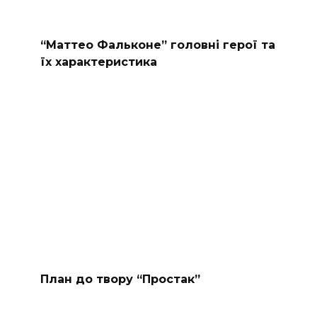
“Маттео Фальконе” головні герої та
їх характеристика
План до твору “Простак”