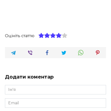
Оцініть статтю
Додати коментар
Ім'я
*
Email
*