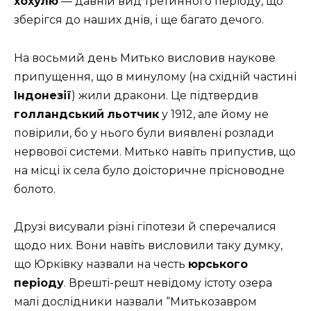
хохулю
— давній вид третинного періоду, що
зберігся до наших днів, і ще багато дечого.
На восьмий день Митько висловив наукове
припущення, що в минулому (на східній частині
Індонезії
) жили дракони. Це підтвердив
голландський
льотчик
у 1912, але йому не
повірили, бо у нього були виявлені розлади
нервової системи. Митько навіть припустив, що
на місці їх села було доісторичне прісноводне
болото.
Друзі висували різні гіпотези й сперечалися
щодо них. Вони навіть висловили таку думку,
що Юрківку назвали на честь
юрського
періоду
. Врешті-решт невідому істоту озера
малі дослідники назвали “Митькозавром