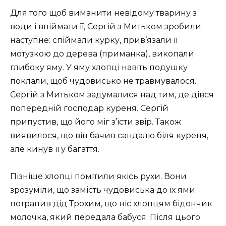
Для того щоб виманити невідому тварину з
води і впіймати її, Сергій з Митьком зробили
наступне: спіймали курку, прив’язали її
мотузкою до дерева (приманка), викопали
глибоку яму. У яму хлопці навіть подушку
поклали, щоб чудовисько не травмувалося.
Сергій з Митьком задумалися над тим, де дівся
попередній господар куреня. Сергій
припустив, що його міг з’їсти звір. Також
виявилося, що він бачив сандалю біля куреня,
але кинув її у багаття.
Пізніше хлопці помітили якісь рухи. Вони
зрозуміли, що замість чудовиська до їх ями
потрапив дід Трохим, що ніс хлопцям бідончик
молочка, який передала бабуся. Після цього