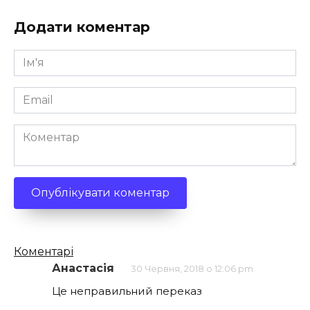
Додати коментар
Ім'я
*
Email
*
Коментар
Кількість
Коментарі
коментарів
Анастасія
30 Червня, 2018 о 12:06 pm
Це неправильний переказ