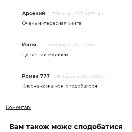
Арсений
17 Березня, 2019 о 2:32 pm
Очень интересная книга
Илля
21 Березня, 2020 о 2:15 pm
Це точний мереказ
Роман 777
18 Березня, 2021 о 9:20 am
Класна казка мені сподобалося
Кількість
Коментарі
коментарів
Вам також може сподобатися