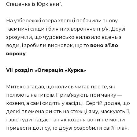
Стеценка із Юрківки”.
На узбережжі озера хлопці побачили знову
таємничі сліди і біля них вороняче пір’я. Друзі
зрозуміли, що чудовисько вилазило вдень з
води, і зробили висновок, що то
воно з’їло
ворону
.
VII розділ «Операція «Курка»
Митько згадав, що колись читав про те, як
полюють на тигрів. Прив’язують приманку —
козеня, а самі сидять у засідці. Сергій додав, що
деякі племена риють на стежці яму, маскують її,
і звір туди падає. Так як козеня вони не могли
привести до лісу, то друзі розробили свій план.