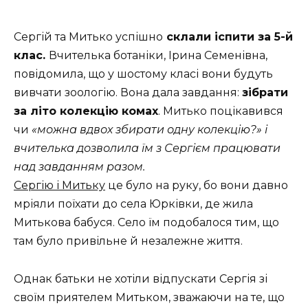
Сергій та Митько успішно
склали іспити за 5-й
клас.
Вчителька ботаніки, Ірина Семенівна,
повідомила, що у шостому класі вони будуть
вивчати зоологію. Вона дала завдання:
зібрати
за літо колекцію комах
. Митько поцікавився
чи
«можна вдвох збирати одну колекцію?» і
вчителька дозволила їм з Сергієм працювати
над завданням разом.
Сергію і Митьку
це було на руку, бо вони давно
мріяли поїхати до села Юрківки, де жила
Митькова бабуся. Село їм подобалося тим, що
там було привільне й незалежне життя.
Однак батьки не хотіли відпускати Сергія зі
своїм приятелем Митьком, зважаючи на те, що