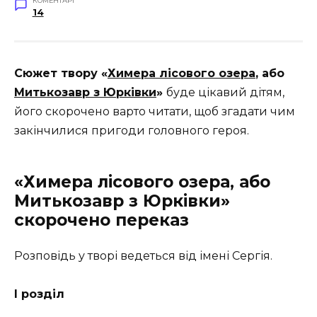
КОМЕНТАРІ
14
Сюжет твору «
Химера лісового озера
, або
Митькозавр з Юрківки
»
буде цікавий дітям,
його скорочено варто читати, щоб згадати чим
закінчилися пригоди головного героя.
«Химера лісового озера, або
Митькозавр з Юрківки»
скорочено переказ
Розповідь у творі ведеться від імені Сергія.
І розділ