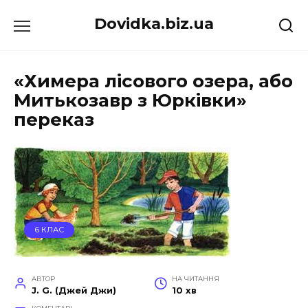
Перейти
Dovidka.biz.ua
до
вмісту
«Химера лісового озера, або
Митькозавр з Юрківки»
переказ
6 КЛАС
АВТОР
НА ЧИТАННЯ
J. G. (Джей Джи)
10 хв