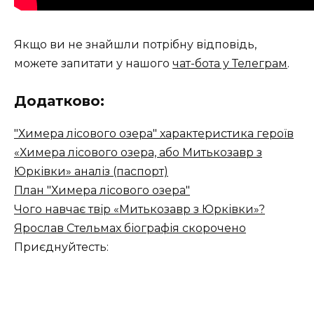
Якщо ви не знайшли потрібну відповідь,
можете запитати у нашого
чат-бота у Телеграм
.
Додатково:
"Химера лісового озера" характеристика героїв
«Химера лісового озера, або Митькозавр з
Юрківки» аналіз (паспорт)
План "Химера лісового озера"
Чого навчає твір «Митькозавр з Юрківки»?
Ярослав Стельмах біографія скорочено
Приєднуйтесть: