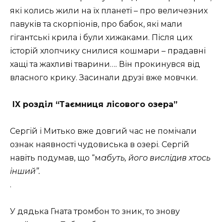
які колись жили на їх планеті – про величезних
павуків та скорпіонів, про бабок, які мали
гігантські крила і були хижаками. Після цих
історій хлопчику снилися кошмари – прадавні
хащі та жахливі тварини…. Він прокинувся від
власного крику. Засинали друзі вже мовчки.
IX розділ “Таємниця лісового озера”
Сергій і Митько вже довгий час не помічали
ознак наявності чудовиська в озері. Сергій
навіть подумав, що “м
абуть, його вислідив хтось
інший”.
.
У дядька Гната тромбон то зник, то знову