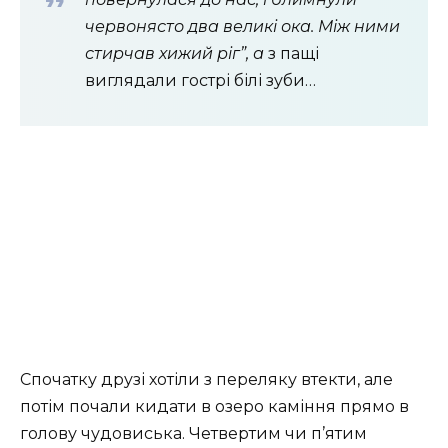
червонясто два великі ока. Між ними
стирчав хижий ріг”, а
з пащі
виглядали гострі білі зуби…
Спочатку друзі хотіли з переляку втекти, але
потім почали кидати в озеро каміння прямо в
голову чудовиська. Четвертим чи п’ятим