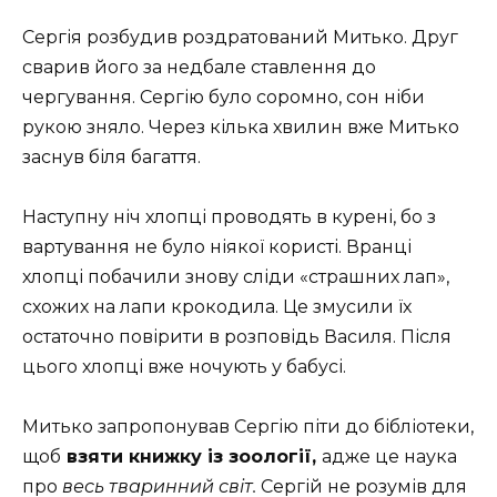
Сергія розбудив роздратований Митько. Друг
сварив його за недбале ставлення до
чергування. Сергію було соромно, сон ніби
рукою зняло. Через кілька хвилин вже Митько
заснув біля багаття.
Наступну ніч хлопці проводять в курені, бо з
вартування не було ніякої користі. Вранці
хлопці побачили знову сліди «страшних лап»,
схожих на лапи крокодила. Це змусили їх
остаточно повірити в розповідь Василя. Після
цього хлопці вже ночують у бабусі.
Митько запропонував Сергію піти до бібліотеки,
щоб
взяти книжку із зоології,
адже це наука
про
весь тваринний світ.
Сергій не розумів для