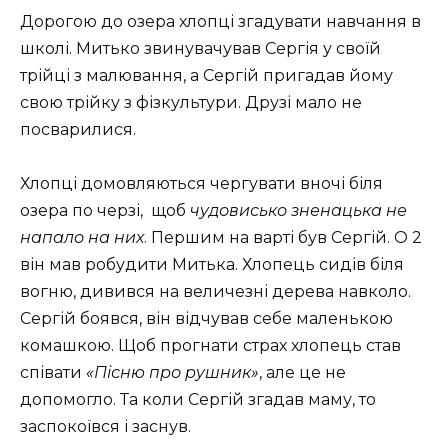
Дорогою до озера хлопці згадувати навчання в
школі. Митько звинувачував Сергія у своїй
трійці з малювання, а Сергій пригадав йому
свою трійку з фізкультури. Друзі мало не
посварилися.
Хлопці домовляються чергувати вночі біля
озера по черзі, щоб
чудовисько зненацька не
напало на них
. Першим на варті був Сергій. О 2
він мав робудити Митька. Хлопець сидів біля
вогню, дивився на величезні дерева навколо.
Сергій боявся, він відчував себе маленькою
комашкою. Щоб прогнати страх хлопець став
співати
«Пісню про рушник»
, але це не
допомогло. Та коли Сергій згадав маму, то
заспокоївся і заснув.