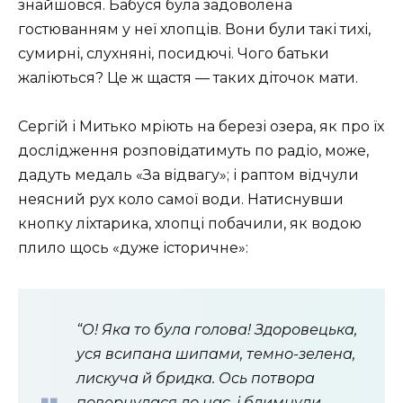
знайшовся. Бабуся була задоволена
гостюванням у неї хлопців. Вони були такі тихі,
сумирні, слухняні, посидючі. Чого батьки
жаліються? Це ж щастя — таких діточок мати.
Сергій і Митько мріють на березі озера, як про їх
дослідження розповідатимуть по радіо, може,
дадуть медаль «За відвагу»; і раптом відчули
неясний рух коло самої води. Натиснувши
кнопку ліхтарика, хлопці побачили, як водою
плило щось «дуже історичне»:
“О! Яка то була голова! Здоровецька,
уся всипана шипами, темно-зелена,
лискуча й бридка. Ось потвора
повернулася до нас, і блимнули