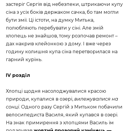
застеріг Сергія від небезпеки, штрикаючи купу
сіна з усіх боків держаком сачка, бо там могли
бути змії. Ці істоти, на думку Митька,
полюбляють перебувати у сіні. Але змій
хлопець не знайшов, тому розпочав ремонт –
дах накрив клейонкою з дому. І вже через
годину колишня купа сіна перетворилася на
гарний курінь.
IV розділ
Хлопці щодня насолоджувалися красою
природи, купалися в озері,
вилежувалися на
сонці
. Одного разу Сергій з Митьком побачили
велосипедиста Василя, який купався в озері.
На знак примирення з хлопцями Василь їм
подарував
жовтий прозорий камінець —