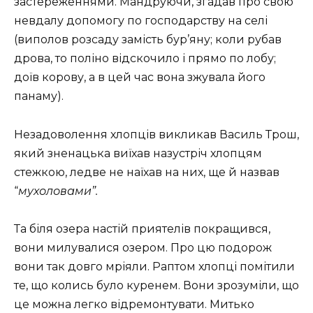
застереженнями. Мандруючи, згадав про свою
невдалу допомогу по господарству на селі
(виполов розсаду замість бур’яну; коли рубав
дрова, то поліно відскочило і прямо по лобу;
доїв корову, а в цей час вона зжувала його
панаму).
Незадоволення хлопців викликав Василь Трош,
який зненацька виїхав назустріч хлопцям
стежкою, ледве не наїхав на них, ще й назвав
“
мухоловами”.
Та біля озера настій приятелів покращився,
вони милувалися озером. Про цю подорож
вони так довго мріяли. Раптом хлопці помітили
те, що колись було куренем. Вони зрозуміли, що
це можна легко відремонтувати. Митько