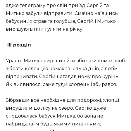
адже телеграму про свій приїзд Сергій та
Митько забули відправити. Смачно наївшись
бабусиних страв та голубців, Сергій і Митько
вирішують піти гуляти на річку.
III розділ
Уранці Митько вирішив йти збирати комах, щоб
зібрати колекцію комах за кілька днів, а потім
відпочивати. Сергій нагадав йому про курінь.
Як виявилося, саме туди хлопець і збирався.
Зібравши все необхідне для подорожі, хлопці
вирушили до лісу на озеро. Сергію дуже
сподобалася бабуся Митька, бо вона не
набридала їм будь-якими питаннями,