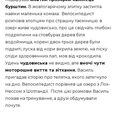
бурштин.
В жовтогарячому злитку застигла
навіки маленька комаха. Велосипедист
розповів хлопцям про страшну таємницю: в
озері живе чудовисько, про це свідчать глибокі
подряпини на стовбурах дерев біля
водоймища, корені двох-трьох дерев були
підриті, луска від кори вкрила землю, на піску
сліди здоровенних лап, мов від крокодила.
Удень
чудовиська
не видно, але
вночі чути
моторошне виття та зітхання.
Василь
пригадав історію про телятка, якого затягнуло
на дно. Велосипедист порівняв це озеро з Лох-
Нессом з Шотландії. Після цієї розмови Василь
поїхав на тренування, а друзі обдумували
почуте.