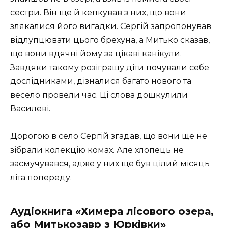
сестри. Він ще й кепкував з них, що вони
злякалися його вигадки. Сергій запропонував
відлупцювати цього брехуна, а Митько сказав,
що вони вдячні йому за цікаві канікули.
Завдяки такому розіграшу діти почували себе
дослідниками, дізналися багато нового та
весело провели час. Ці слова дошкулили
Василеві.
Дорогою в село Сергій згадав, що вони ще не
зібрали колекцію комах. Але хлопець не
засмучувався, адже у них ще був цілий місяць
літа попереду.
Аудіокнига «Химера лісового озера,
або Митькозавр з Юрківки»