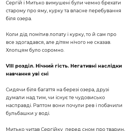
Сергій і Митько вимушені були чемно брехати
старому про яму, курку та власне перебування
біля озера.
Коли дід помітив лопату і курку, то й сам про
все здогадався, але дітям нічого не сказав.
Хлопцям було соромно.
VIII розділ. Нічний гість. Негативні наслідки
навчання уві сні
Сидячи біля багаття на березі озера, друзі
думали над тим, чи існує те чудовисько
насправді. Раптом вони почули рев і побачили
бульбашки у воді.
Митько читав Сергійку перед сном про тварин,