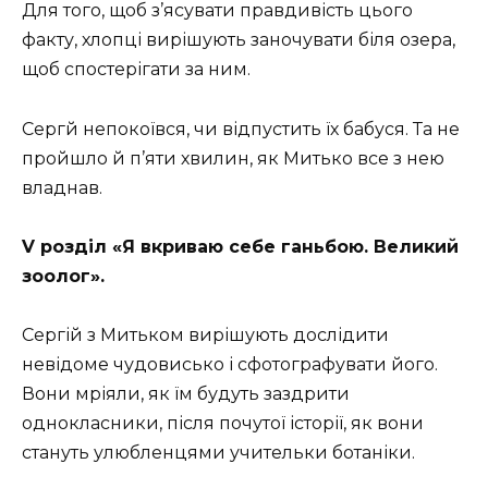
Для того, щоб з’ясувати правдивість цього
факту, хлопці вирішують заночувати біля озера,
щоб спостерігати за ним.
Сергй непокоївся, чи відпустить їх бабуся. Та не
пройшло й п’яти хвилин, як Митько все з нею
владнав.
V розділ «Я вкриваю себе ганьбою. Великий
зоолог».
Сергій з Митьком вирішують дослідити
невідоме чудовисько і сфотографувати його.
Вони мріяли, як їм будуть заздрити
однокласники, після почутої історії, як вони
стануть улюбленцями учительки ботаніки.