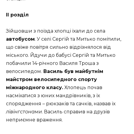
ІІ розділ
Зійшовши з поїзда хлопці їхали до села
автобусом
. У селі Сергій та Митько помітили,
що свіже повітря сильно відрізнялося від
міського. Йдучи до бабусі Сергій та Митько
побачили 14-річного Василя Троша з
велосипедом.
Василь був майбутнім
майстром велосипедного спорту
міжнародного класу.
Хлопець почав
насміхатися з юних мандрівників, з їх
спорядження – рюкзаків та сачків, назвав їх
лівінгстонами
. Василь справив на друзів
неприємне враження.