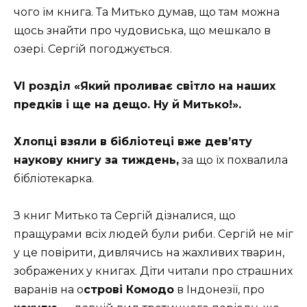
чого їм книга. Та Митько думав, що там можна
щось знайти про чудовиська, що мешкало в
озері. Сергій погоджується.
VI розділ «Який проливає світло на наших
предків і ще на дещо. Ну й Митько!».
Хлопці взяли в бібліотеці вже дев’яту
наукову книгу за тиждень,
за що їх похвалила
бібліотекарка.
З книг Митько та Сергій дізналися, що
пращурами всіх людей були риби. Сергій не міг
у це повірити, дивлячись на жахливих тварин,
зображених у книгах. Діти читали про страшних
варанів на о
строві Комодо
в Індонезії, про