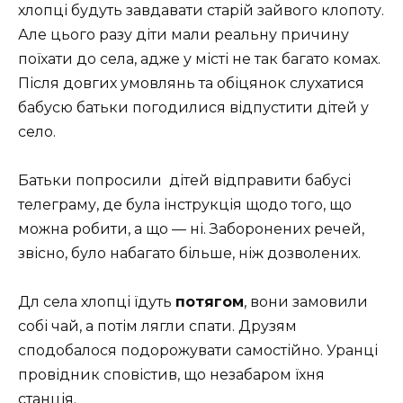
хлопці будуть завдавати старій зайвого клопоту.
Але цього разу діти мали реальну причину
поїхати до села, адже у місті не так багато комах.
Після довгих умовлянь та обіцянок слухатися
бабусю батьки погодилися відпустити дітей у
село.
Батьки попросили дітей відправити бабусі
телеграму, де була інструкція щодо того, що
можна робити, а що — ні. Заборонених речей,
звісно, було набагато більше, ніж дозволених.
Дл села хлопці їдуть
потягом
, вони замовили
собі чай, а потім лягли спати. Друзям
сподобалося подорожувати самостійно. Уранці
провідник сповістив, що незабаром їхня
станція.