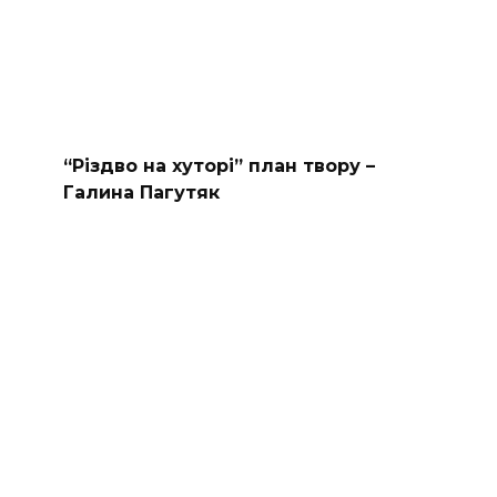
“Різдво на хуторі” план твору –
Галина Пагутяк