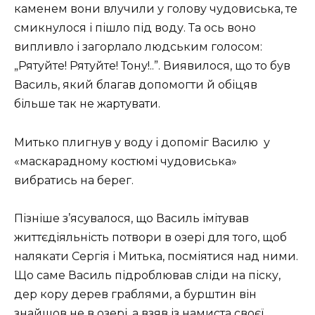
каменем вони влучили у голову чудовиська, те
смикнулося і пішло під воду. Та ось воно
випливло і загорлало людським голосом:
„Рятуйте! Рятуйте! Тону!..”. Виявилося, що то був
Василь, який благав допомогти й обіцяв
більше так не жартувати.
Митько плигнув у воду і допоміг Василю у
«маскарадному костюмі чудовиська»
вибратись на берег.
Пізніше з’ясувалося, що Василь імітував
життєдіяльність потвори в озері для того, щоб
налякати Сергія і Митька, посміятися над ними.
Що саме Василь підроблював сліди на піску,
дер кору дерев граблями, а бурштин він
знайшов не в озері, а взяв із намиста своєї