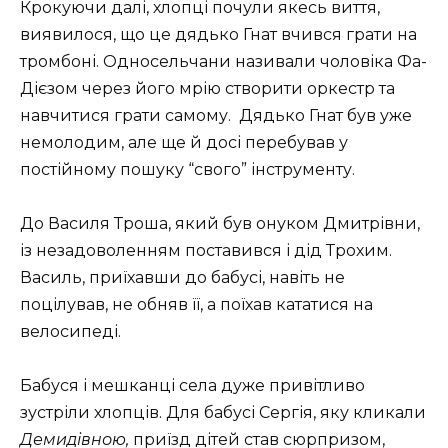
Крокуючи далі, хлопці почули якесь виття,
виявилося, що це дядько Гнат вчився грати на
тромбоні. Односельчани називали чоловіка Фа-
Дієзом через його мрію створити оркестр та
навчитися грати самому. Дядько Гнат був уже
немолодим, але ще й досі перебував у
постійному пошуку “свого” інструменту.
До Василя Троша, який був онуком Дмитрівни,
із незадоволенням поставився і дід Трохим.
Василь, приїхавши до бабусі, навіть не
поцілував, не обняв її, а поїхав кататися на
велосипеді.
Бабуся і мешканці села дуже привітливо
зустріли хлопців. Для бабусі Сергія, яку кликали
Демидівною,
приїзд дітей став сюрпризом,