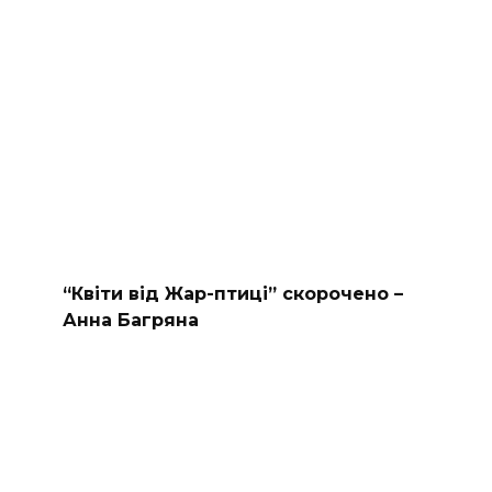
“Квіти від Жар-птиці” скорочено –
Анна Багряна