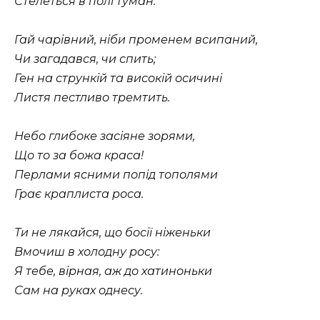
Стелеться в полі туман.
Гай чарівний, ніби променем всипаний,
Чи загадався, чи спить;
Ген на стрункій та високій осичині
Листя пестливо тремтить.
Небо глибоке засіяне зорями,
Що то за божа краса!
Перлами ясними попід тополями
Грає краплиста роса.
Ти не лякайся, що босії ніженьки
Вмочиш в холодну росу:
Я тебе, вірная, аж до хатиноньки
Сам на руках однесу.