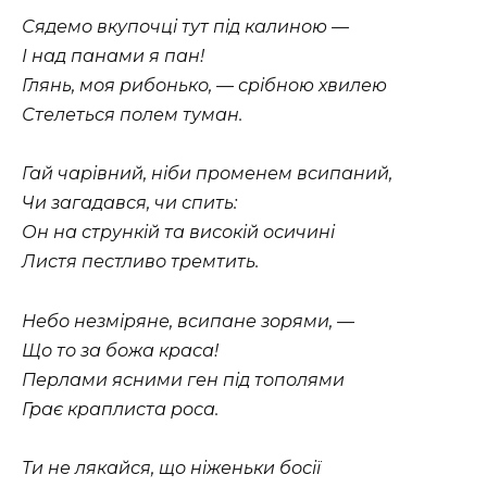
Сядемо вкупочцi тут пiд калиною —
I над панами я пан!
Глянь, моя рибонько, — срiбною хвилею
Стелеться полем туман.
Гай чарiвний, нiби променем всипаний,
Чи загадався, чи спить:
Он на стрункiй та високiй осичинi
Листя пестливо тремтить.
Небо незмiряне, всипане зорями, —
Що то за божа краса!
Перлами ясними ген пiд тополями
Грає краплиста роса.
Ти не лякайся, що нiженьки босiї