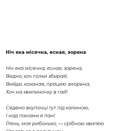
Ніч яка місячна, ясная, зоряна
Ніч яка місячна, ясная, зоряна,
Видно, хоч голки збирай,
Вийди, коханая, працею зморена,
Хоч на хвилиночку в гай!
Сядемо вкупочці тут під калиною,
І над панами я пан!
Глянь, моя рибонько, — срібною хвилею