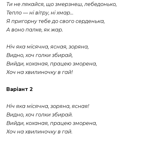
Ти не лякайся, що змерзнеш, лебедонько,
Тепло — ні вітру, ні хмар…
Я пригорну тебе до свого серденька,
А воно палке, як жар.
Ніч яка місячна, ясная, зоряна,
Видно, хоч голки збирай,
Вийди, коханая, працею зморена,
Хоч на хвилиночку в гай!
Варіант 2
Нiч яка мiсячна, зоряна, ясная!
Видно, хоч голки збирай.
Вийди, коханая, працею зморена,
Хоч на хвилиночку в гай.