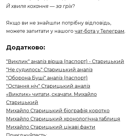
Й хвиля кохання — за грiх
?
Якщо ви не знайшли потрібну відповідь,
можете запитати у нашого
чат-бота у Телеграм
.
Додатково:
"Виклик" аналіз вірша (паспорт) - Старицький
"Не судилось" Старицький аналіз
"Оборона Буші" аналіз (паспорт)
"Остання ніч" Старицький аналіз
«Виклик» читати, скачати. Михайло
Старицький
Михайло Старицький біографія коротко
Михайло Старицький хронологічна таблиця
Михайло Старицький цікаві факти
Приєднуйтесть: