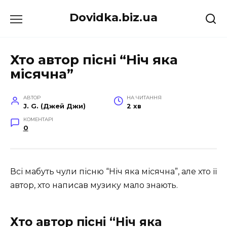
Перейти
Dovidka.biz.ua
до
вмісту
Хто автор пісні “Ніч яка
місячна”
АВТОР
НА ЧИТАННЯ
J. G. (Джей Джи)
2 хв
КОМЕНТАРІ
0
Всі мабуть чули пісню “Ніч яка місячна”, але хто її
автор, хто написав музику мало знають.
Хто автор пісні “Ніч яка