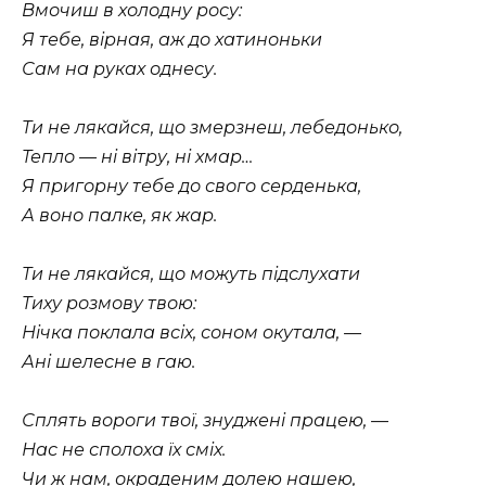
Вмочиш в холодну росу:
Я тебе, вiрная, аж до хатиноньки
Сам на руках однесу.
Ти не лякайся, що змерзнеш, лебедонько,
Тепло — нi вiтру, нi хмар…
Я пригорну тебе до свого серденька,
А воно палке, як жар.
Ти не лякайся, що можуть пiдслухати
Тиху розмову твою:
Нiчка поклала всiх, соном окутала, —
Анi шелесне в гаю.
Сплять вороги твої, знудженi працею, —
Нас не сполоха їх смiх.
Чи ж нам, окраденим долею нашею,