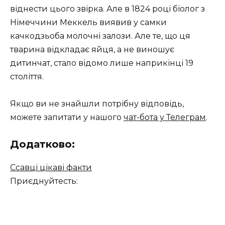
віднести цього звірка. Але в 1824 році біолог з
Німеччини Меккель виявив у самки
качкодзьоба молочні залози. Але те, що ця
тварина відкладає яйця, а не виношує
дитинчат, стало відомо лише наприкінці 19
століття.
Якщо ви не знайшли потрібну відповідь,
можете запитати у нашого
чат-бота у Телеграм
.
Додатково:
Ссавці цікаві факти
Приєднуйтесть: