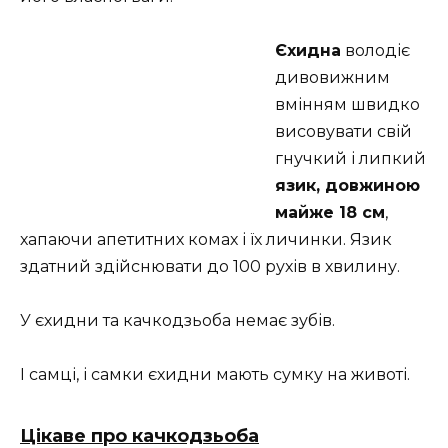
Єхидна
володіє
дивовижним
вмінням швидко
висовувати свій
гнучкий і липкий
язик, довжиною
майже 18 см
,
хапаючи апетитних комах і їх личинки. Язик
здатний здійснювати до 100 рухів в хвилину.
У єхидни та качкодзьоба немає зубів.
І самці, і самки єхидни мають сумку на животі.
Цікаве про качкодзьоба