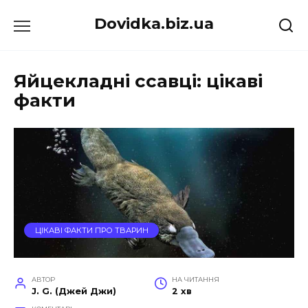
Перейти
Dovidka.biz.ua
до
вмісту
Яйцекладні ссавці: цікаві
факти
ЦІКАВІ ФАКТИ ПРО ТВАРИН
АВТОР
НА ЧИТАННЯ
J. G. (Джей Джи)
2 хв