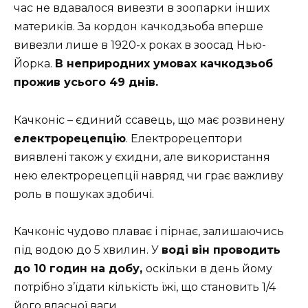
час не вдавалося вивезти в зоопарки інших
материків. За кордон качкодзьоба вперше
вивезли лише в 1920-х роках в зоосад Нью-
Йорка.
В неприродних умовах качкодзьоб
прожив усього 49 днів.
Качконіс – єдиний ссавець, що має розвинену
електрорецепцію
. Електрорецептори
виявлені також у єхидни, але використання
нею електрорецепції навряд чи грає важливу
роль в пошуках здобичі.
Качконіс чудово плаває і пірнає, залишаючись
під водою до 5 хвилин. У
воді він проводить
до 10 годин на добу,
оскільки в день йому
потрібно з’їдати кількість їжі, що становить 1/4
його власної ваги.