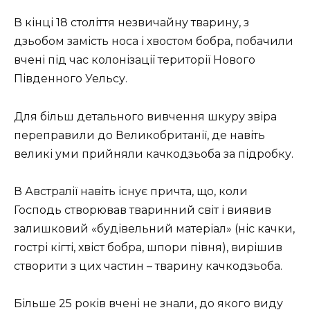
В кінці 18 століття незвичайну тварину, з
дзьобом замість носа і хвостом бобра, побачили
вчені під час колонізації території Нового
Південного Уельсу.
Для більш детального вивчення шкуру звіра
переправили до Великобританії, де навіть
великі уми прийняли качкодзьоба за підробку.
В Австралії навіть існує причта, що, коли
Господь створював тваринний світ і виявив
залишковий «будівельний матеріал» (ніс качки,
гострі кігті, хвіст бобра, шпори півня), вирішив
створити з цих частин – тварину качкодзьоба.
Більше 25 років вчені не знали, до якого виду