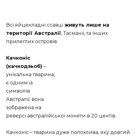
Всі яйцекладні ссавці
живуть лише на
території Австралії
, Тасманії, та інших
прилеглих островів.
Качконіс
(качкодзьоб)
–
унікальна тварина,
є одним із
символів
Австралії; вона
зображена на
реверсі австралійської монети в 20 центів.
Качконіс – тварина дуже полохлива, яку довгий