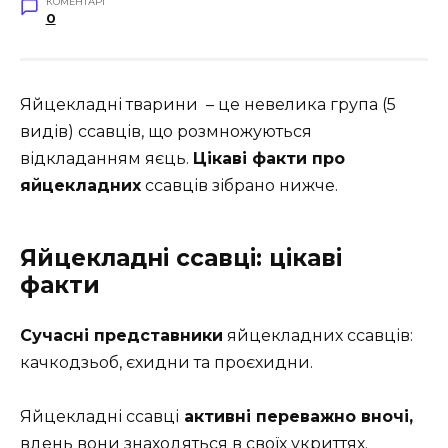
КОМЕНТАРІ
0
Яйцекладні тварини – це невелика група (5
видів) ссавців, що розмножуються
відкладанням яєць.
Цікаві факти про
яйцекладних
ссавців зібрано нижче.
Яйцекладні ссавці: цікаві
факти
Сучасні представники
яйцекладних ссавців:
качкодзьоб, єхидни та проєхидни.
Яйцекладні ссавці
активні переважно вночі,
вдень вони знаходяться в своїх укриттях.