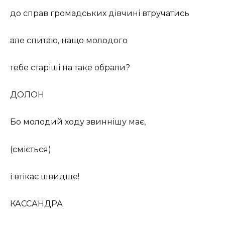
до справ громадських дівчині втручатись
але спитаю, нащо молодого
тебе старіші на таке обрали?
ДОЛОН
Бо молодий ходу звиннішу має,
(сміється)
і втікає швидше!
КАССАНДРА