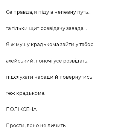
Се правда, я піду в непевну путь…
та тільки щит розвідачу завада…
Я ж мушу крадькома зайти у табор
ахейський, поночі усе розвідать,
підслухати наради й повернутись
теж крадькома.
ПОЛІКСЕНА
Прости, воно не личить