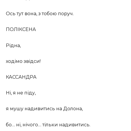
Ось тут вона, з тобою поруч.
ПОЛІКСЕНА
Рідна,
ходімо звідси!
КАССАНДРА
Ні, я не піду,
я мушу надивитись на Долона,
бо… ні, нічого… тільки надивитись.