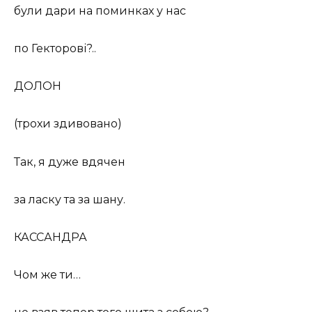
були дари на поминках у нас
по Гекторові?..
ДОЛОН
(трохи здивовано)
Так, я дуже вдячен
за ласку та за шану.
КАССАНДРА
Чом же ти…