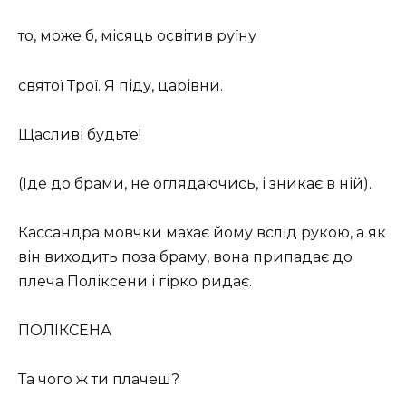
то, може б, місяць освітив руїну
святої Трої. Я піду, царівни.
Щасливі будьте!
(Іде до брами, не оглядаючись, і зникає в ній).
Кассандра мовчки махає йому вслід рукою, а як
він виходить поза браму, вона припадає до
плеча Поліксени і гірко ридає.
ПОЛІКСЕНА
Та чого ж ти плачеш?