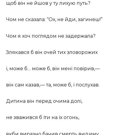
щоб він не йшов у ту лихую путь?
Чом не сказала: “Ох, не йди, загинеш!”
Чом я хоч поглядом не задержала?
Злякався б він очей тих зловорожих
і, може б… може б, він мені повірив,—
він сам казав,— та, може б, і послухав.
Дитина він перед очима долі,
не зважився б іти на їх огонь,
якби виразно бачив смерть видиму.