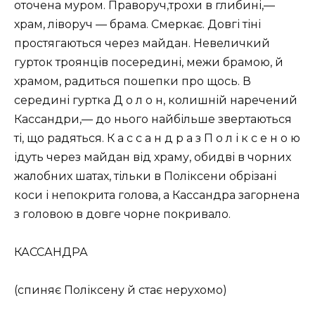
оточена муром. Праворуч,трохи в глибині,—
храм, ліворуч — брама. Смеркає. Довгі тіні
простягаються через майдан. Невеличкий
гурток троянців посередині, межи брамою, й
храмом, радиться пошепки про щось. В
середині гуртка Д о л о н, колишній наречений
Кассандри,— до нього найбільше звертаються
ті, що радяться. К а с с а н д р а з П о л і к с е н о ю
ідуть через майдан від храму, обидві в чорних
жалобних шатах, тільки в Поліксени обрізані
коси і непокрита голова, а Кассандра загорнена
з головою в довге чорне покривало.
КАССАНДРА
(спиняє Поліксену й стає нерухомо)