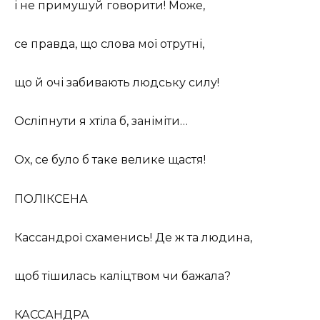
і не примушуй говорити! Може,
се правда, що слова мої отрутні,
що й очі забивають людську силу!
Осліпнути я хтіла б, заніміти…
Ох, се було б таке велике щастя!
ПОЛІКСЕНА
Кассандрої схаменись! Де ж та людина,
щоб тішилась каліцтвом чи бажала?
КАССАНДРА