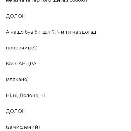
не взяв тепер того щита з собою?
ДОЛОН
А нащо був би щит?.. Чи ти на здогад,
пророчице?
КАССАНДРА
(злякано)
Ні, ні, Долоне, ні!
ДОЛОН
(замислений)