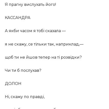
Я прагну вислухать його!
КАССАНДРА
А якби часом я тобі сказала —
я не скажу, се тільки так, наприклад,—
щоб ти не йшов тепер на ті розвідки?
Чи ти б послухав?
ДОЛОН
Ні, скажу по правді,