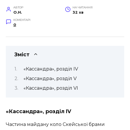
АВТОР
НА ЧИТАННЯ
O.H.
32 хв
КОМЕНТАРІ
0
Зміст
«Кассандра», розділ IV
«Кассандра», розділ V
«Кассандра», розділ VI
«Кассандра», розділ IV
Частина майдану коло Скейської брами