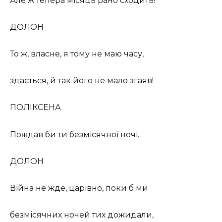
Але ж тепера місяць рано сходить!
ДОЛОН
То ж, власне, я тому не маю часу,
здається, й так його не мало згаяв!
ПОЛІКСЕНА
Пождав би ти безмісячної ночі.
ДОЛОН
Війна не жде, царівно, поки б ми
безмісячних ночей тих дожидали,