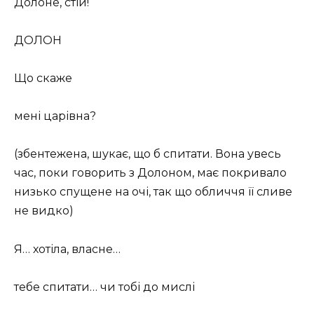
Долоне, стій!
ДОЛОН
Що скаже
мені царівна?
(збентежена, шукає, що б спитати. Вона увесь
час, поки говорить з Долоном, має покривало
низько спущене на очі, так що обличчя її сливе
не видко)
Я… хотіла, власне…
тебе спитати… чи тобі до мислі