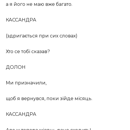
а я його не маю вже багато.
КАССАНДРА
(здригається при сих словах)
Хто се тобі сказав?
ДОЛОН
Ми призначили,
щоб я вернувся, поки зійде місяць.
КАССАНДРА