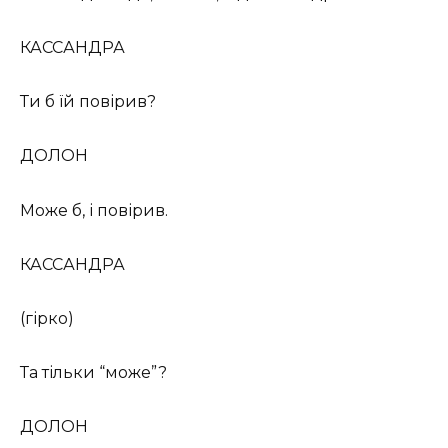
КАССАНДРА
Ти б їй повірив?
ДОЛОН
Може б, і повірив.
КАССАНДРА
(гірко)
Та тільки “може”?
ДОЛОН