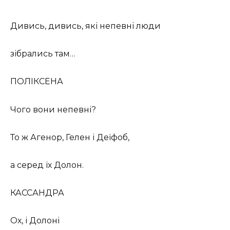
Дивись, дивись, які непевні люди
зібрались там…
ПОЛІКСЕНА
Чого вони непевні?
То ж Агенор, Гелен і Деїфоб,
а серед їх Долон.
КАССАНДРА
Ох, і Долоні