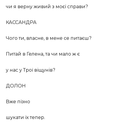
чи я верну живий з моєї справи?
КАССАНДРА
Чого ти, власне, в мене се питаєш?
Питай в Гелена, та чи мало ж є
у нас у Трої віщунів?
ДОЛОН
Вже пізно
шукати їх тепер.