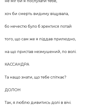
не міг би я послухати тебе,
хоч би смерть видиму віщувала,
бо нечестю було б зректися потай
того, що сам же я піддав прилюдно,
на що пристав незмушений, по волі.
КАССАНДРА
Та нащо знати, що тебе спіткає?
ДОЛОН
Так, я люблю дивитись долі в вічі.