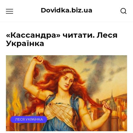
Перейти
Dovidka.biz.ua
до
вмісту
«Кассандра» читати. Леся
Українка
ЛЕСЯ УКРАЇНКА