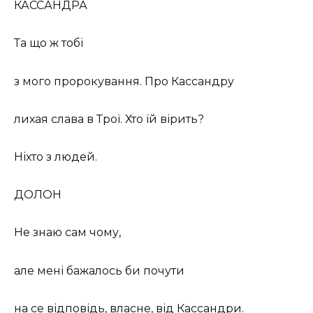
КАССАНДРА
Та що ж тобі
з мого пророкування. Про Кассандру
лихая слава в Трої. Хто їй вірить?
Ніхто з людей.
ДОЛОН
Не знаю сам чому,
але мені бажалось би почути
на се відповідь, власне, від Кассандри.