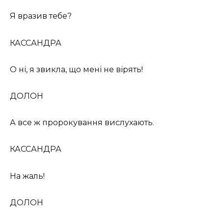
Я вразив тебе?
КАССАНДРА
О ні, я звикла, що мені не вірять!
ДОЛОН
А все ж пророкування вислухають.
КАССАНДРА
На жаль!
ДОЛОН