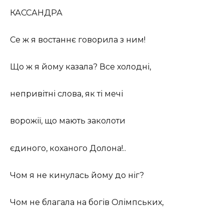
КАССАНДРА
Се ж я востаннє говорила з ним!
Що ж я йому казала? Все холодні,
непривітні слова, як ті мечі
ворожії, що мають заколоти
єдиного, коханого Долона!..
Чом я не кинулась йому до ніг?
Чом не благала на богів Олімпських,