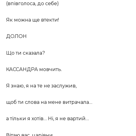
(впівголоса, до себе)
Як можна ще втекти!
ДОЛОН
Що ти сказала?
КАССАНДРА мовчить.
Я знаю, я на те не заслужив,
щоб ти слова на мене витрачала…
а тільки я хотів… Ні, я не вартий…
Вітаю вас, царівни…