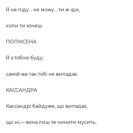
Я не піду… не можу… ти ж іди,
коли ти хочеш.
ПОЛІКСЕНА
Я з тобою буду,
самій же так тобі не випадає.
КАССАНДРА
Кассандрі байдуже, що випадає,
що ні,— вона лиш те чинити мусить,