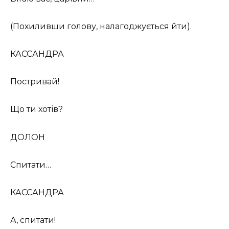
(Похиливши голову, налагоджується йти).
КАССАНДРА
Постривай!
Що ти хотів?
ДОЛОН
Спитати…
КАССАНДРА
А, спитати!