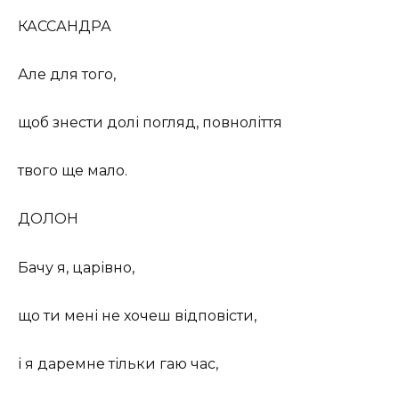
КАССАНДРА
Але для того,
щоб знести долі погляд, повноліття
твого ще мало.
ДОЛОН
Бачу я, царівно,
що ти мені не хочеш відповісти,
і я даремне тільки гаю час,