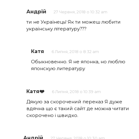
Андрій
27 Червня, 2018 о 10:32 am
ти не Українець! Як ти можеш любити
українську літературу???
Катя
6 Липня, 2018 о 8:32 am
Обыкновенно. Я не японка, но люблю
японскую литературу
Катя❤️
6 Липня, 2018 о 10:39 am
Дякую за скорочений переказ Я дуже
вдячна що є такий сайт де можна читати
скорочено і швидко.
Андрій
27 Червня, 2018 о 10:30 am