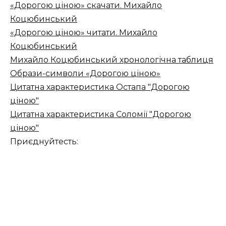
«Дорогою ціною» скачати. Михайло
Коцюбинський
«Дорогою ціною» читати. Михайло
Коцюбинський
Михайло Коцюбинський хронологічна таблиця
Образи-символи «Дорогою ціною»
Цитатна характеристика Остапа "Дорогою
ціною"
Цитатна характеристика Соломії "Дорогою
ціною"
Приєднуйтесть: