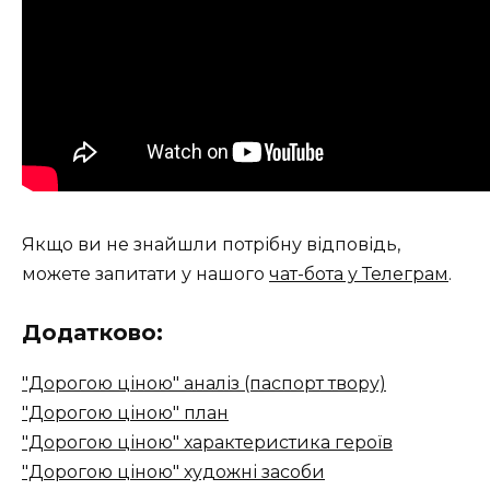
Якщо ви не знайшли потрібну відповідь,
можете запитати у нашого
чат-бота у Телеграм
.
Додатково:
"Дорогою ціною" аналіз (паспорт твору)
"Дорогою ціною" план
"Дорогою ціною" характеристика героїв
"Дорогою ціною" художні засоби