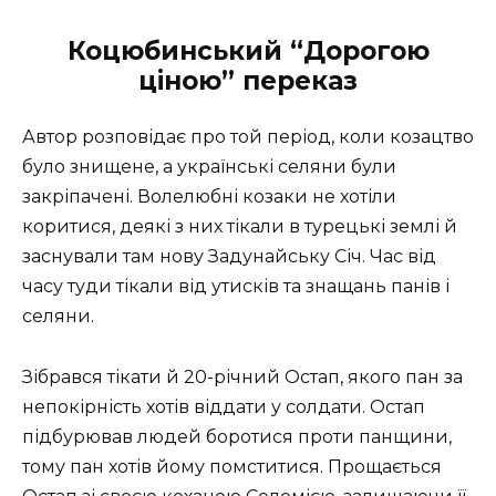
Коцюбинський “Дорогою
ціною” переказ
Автор розповідає про той період, коли козацтво
було знищене, а українські селяни були
закріпачені. Волелюбні козаки не хотіли
коритися, деякі з них тікали в турецькі землі й
заснували там нову Задунайську Січ. Час від
часу туди тікали від утисків та знащань панів і
селяни.
Зібрався тікати й 20-річний Остап, якого пан за
непокірність хотів віддати у солдати. Остап
підбурював людей боротися проти панщини,
тому пан хотів йому помститися. Прощається