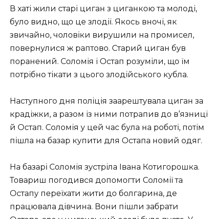
В хаті жили старі циган з циганкою та молоді,
було видно, що це злодії. Якось вночі, як
звичайно, чоловіки вирушили на промисел,
повернулися ж раптово. Старий циган був
поранений. Соломія і Остап розуміли, що їм
потрібно тікати з цього злодійського кубла.
Наступного дня поліція заарештувала циган за
крадіжки, а разом із ними потрапив до в’язниці
й Остап. Соломія у цей час була на роботі, потім
пішла на базар купити для Остапа новий одяг.
На базарі Соломія зустріла Івана Котигорошка.
Товариш погодився допомогти Соломії та
Остапу переїхати жити до болгарина, де
працювала дівчина. Вони пішли забрати