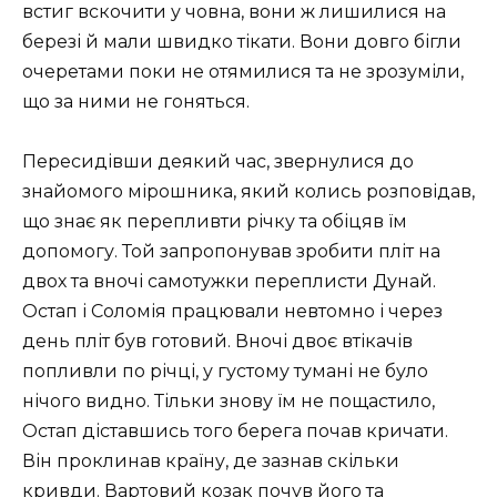
встиг вскочити у човна, вони ж лишилися на
березі й мали швидко тікати. Вони довго бігли
очеретами поки не отямилися та не зрозуміли,
що за ними не гоняться.
Пересидівши деякий час, звернулися до
знайомого мірошника, який колись розповідав,
що знає як перепливти річку та обіцяв їм
допомогу. Той запропонував зробити пліт на
двох та вночі самотужки переплисти Дунай.
Остап і Соломія працювали невтомно і через
день пліт був готовий. Вночі двоє втікачів
попливли по річці, у густому тумані не було
нічого видно. Тільки знову їм не пощастило,
Остап діставшись того берега почав кричати.
Він проклинав країну, де зазнав скільки
кривди. Вартовий козак почув його та