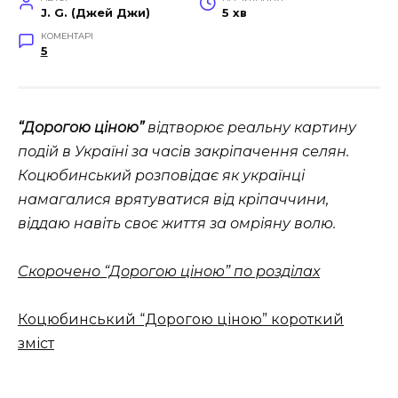
J. G. (Джей Джи)
5 хв
КОМЕНТАРІ
5
“Дорогою ціною”
відтворює реальну картину
подій в Україні за часів закріпачення селян.
Коцюбинський розповідає як українці
намагалися врятуватися від кріпаччини,
віддаю навіть своє життя за омріяну волю.
Скорочено “Дорогою ціною” по розділах
Коцюбинський “Дорогою ціною” короткий
зміст