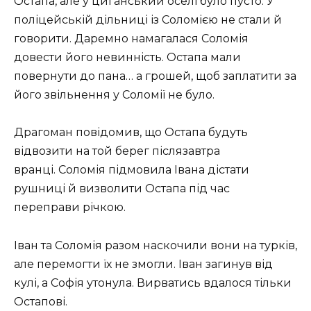
Остапа, але у циганський оселі було пусто. У
поліцейській дільниці із Соломією не стали й
говорити. Даремно намагалася Соломія
довести його невинність. Остапа мали
повернути до пана… а грошей, щоб заплатити за
його звільнення у Соломії не було.
Драгоман повідомив, що Остапа будуть
відвозити на той берег післязавтра
вранці. Соломія підмовила Івана дістати
рушниці й визволити Остапа під час
переправи річкою.
Іван та Соломія разом наскочили вони на турків,
але перемогти їх не змогли. Іван загинув від
кулі, а Софія утонула. Вирватись вдалося тільки
Остапові.