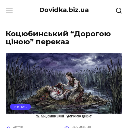
Перейти
Dovidka.biz.ua
до
вмісту
Коцюбинський “Дорогою
ціною” переказ
8 КЛАС
АВТОР
НА ЧИТАННЯ