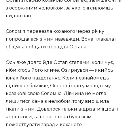
Остап зі своєю коханою Соломією, залишаючи її
з осоружним чоловіком, за якого її силоміць
видав пан.
Соломія перевезла коханого через річку і
попрощалася з ним назавжди. Вона плакала і
обіцяла побдати про діда Остапа.
Ось вже довго йде Остап степами, коли чує,
ніби хтось його кличе. Озирнувся — якийсь
юнак його наздоганяє. Коли незнайомець
підійшов ближче, Остап пізнав у молодому
козакові свою Соломію. Дівчина не могла
лишитися сама з нелюбом, тому вирішила
тікати з ним. Довелося тільки відрізати її довгі
чорні коси, та вона готова була всім
пожертвувати заради коханого.