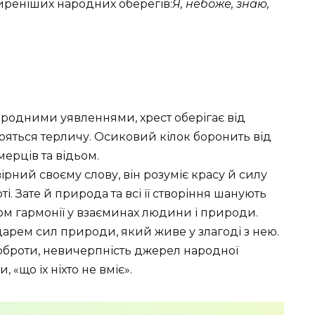
ширеніших народних оберегів:
Я, небоже, знаю,
ародними уявленнями, хрест оберігає від
бояться терличу. Осиковий кілок боронить від
мерців та відьом.
ний своєму слову, він розуміє красу й силу
ті. Зате й природа та всі її створіння шанують
ом гармонії у взаєминах людини і природи.
рем сил природи, який живе у злагоді з нею.
доброти, невичерпність джерел народної
, «що їх ніхто не вміє».