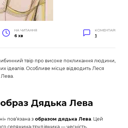
НА ЧИТАННЯ
КОМЕНТАРІ
6 хв
1
либинний твір про високе покликання людини,
их ідеалів. Особливе місце відводить Леся
 Лева.
” образ Дядька Лева
і» пов’язана з
образом дядька Лева
. Цей
го селянина-трудівника — чесність,