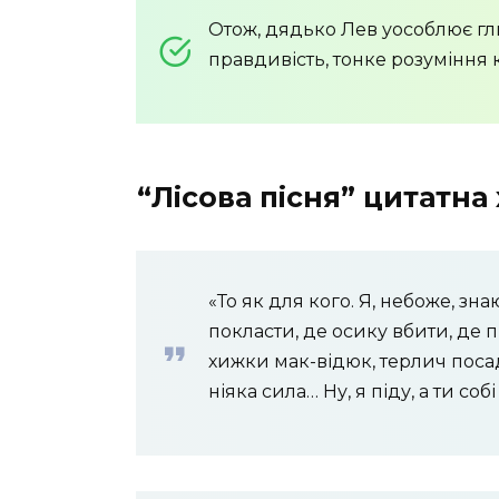
Отож, дядько Лев уособлює гли
правдивість, тонке розуміння
“Лісова пісня” цитатн
«То як для кого. Я, небоже, знаю
покласти, де осику вбити, де п
хижки мак-відюк, терлич поса
ніяка сила… Ну, я піду, а ти соб