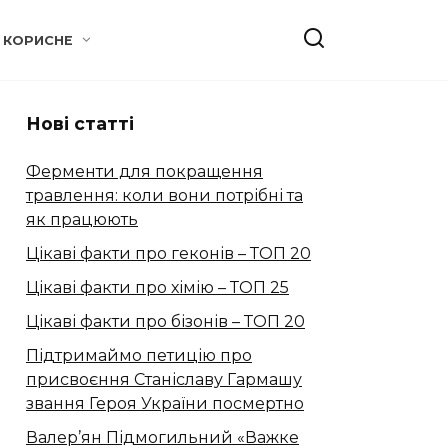
КОРИСНЕ
Нові статті
Ферменти для покращення
травлення: коли вони потрібні та
як працюють
Цікаві факти про геконів – ТОП 20
Цікаві факти про хімію – ТОП 25
Цікаві факти про бізонів – ТОП 20
Підтримаймо петицію про
присвоєння Станіславу Гармашу
звання Героя України посмертно
Валер’ян Підмогильний «Важке