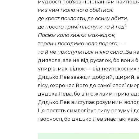
мудрості пов’язані зі знанням найпо
як з чим і коло чого обійтися:
де хрест покласти, де осику вбити,
де просто тричі плюнути та й годі:
Посієм коло хижки мак-відюк,
терлич посадимо коло порога, —
та й не приступиться ніяка сила…
За н
диявола, але не від русалок, бо вони 
упирів, мак-відюк — від неупокоєних 
Дядько Лев завжди добрий, щирий, вір
лісу, охороняє його до самої своєї смер
дядька Лева, бо він є живим приклад
Дядько Лев виступає розумним волода
Ця постать символізує силу розуму і 
творчості, бо дядько Лев знає такі казки