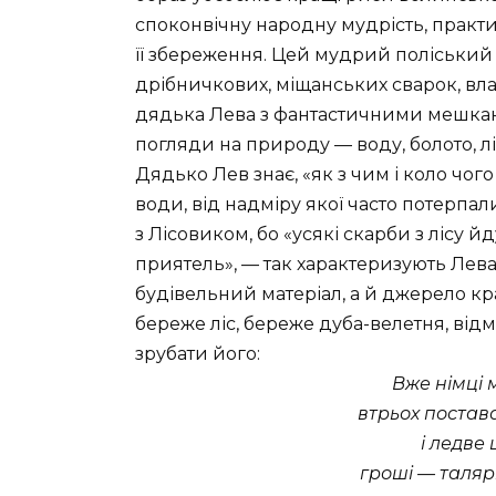
споконвічну народну мудрість, практ
її збереження. Цей мудрий поліський 
дрібничкових, міщанських сварок, вл
дядька Лева з фантастичними мешканц
погляди на природу — воду, болото, лі
Дядько Лев знає, «як з чим і коло чог
води, від надміру якої часто потерпал
з Лісовиком, бо «усякі скарби з лісу йд
приятель», — так характеризують Лева л
будівельний матеріал, а й джерело кра
береже ліс, береже дуба-велетня, від
зрубати його:
Вже німці 
втрьох постав
і ледве
гроші — таляри