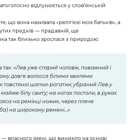
гатоголосно відлунюється у слов’янській
, що вона називала «релігією моїх батьків», а
тих предків — прадавній, ще
ка так близько зрослася з природою.
 так:
«Лев уже старий чоловік, поважний і
кому довге волосся білими хвилями
вої товстяної шапки-рогатки; убраний Лев у
 майже білу свиту; на ногах постоли, в руках
пояса на ремінці ножик, через плече
рба) на широкому ремені…»
 — власного імені, що виникло на основі