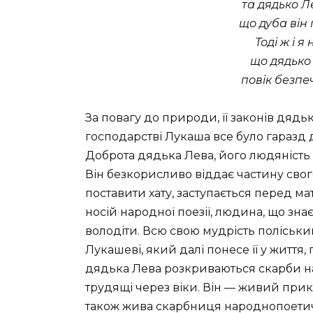
та дядько Л
що дуба він 
Тоді ж і я
що дядько 
повік безпеч
За повагу до природи, її законів дядь
господарстві Лукаша все було гаразд
Доброта дядька Лева, його людяність
Він безкорисливо віддає частину свог
поставити хату, заступається перед ма
носій народної поезії, людина, що зна
володіти. Всю свою мудрість поліськ
Лукашеві, який далі понесе її у життя,
дядька Лева розкриваються скарби на
трудящі через віки. Він — живий прик
також жива скарбниця народнопоетич