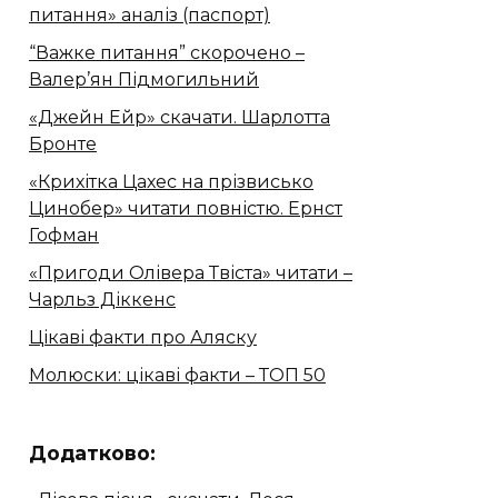
питання» аналіз (паспорт)
“Важке питання” скорочено –
Валер’ян Підмогильний
«Джейн Ейр» скачати. Шарлотта
Бронте
«Крихітка Цахес на прізвисько
Цинобер» читати повністю. Ернст
Гофман
«Пригоди Олівера Твіста» читати –
Чарльз Діккенс
Цікаві факти про Аляску
Молюски: цікаві факти – ТОП 50
Додатково: