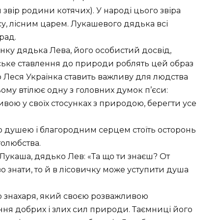
звір родини котячих). У народі цього звіра
су, лісним царем. Лукашевого дядька всі
рад.
нку дядька Лева, його особистий досвід,
ьке ставлення до природи роблять цей образ
о Леся Українка ставить важливу для людства
ому втілює одну з головних думок п’єси:
вою у своїх стосунках з природою, берегти усе
о душею і благородним серцем стоїть осторонь
толюбства.
Лукаша, дядько Лев: «Та що ти знаєш? От
во знати, то й в лісовичку може уступити душа
 знахаря, який своєю розважливою
ня добрих і злих сил природи. Таємниці його