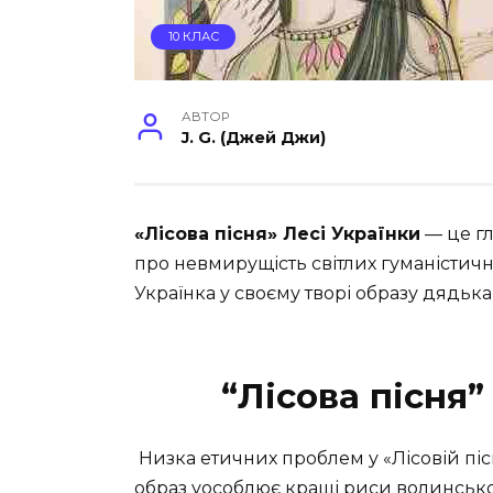
10 КЛАС
АВТОР
J. G. (Джей Джи)
«Лісова пісня» Лесі Українки
— це г
про невмирущість світлих гуманістичн
Українка у своєму творі образу дядька
“Лісова пісня
Низка етичних проблем у «Лісовій пісн
образ уособлює кращі риси волинсько