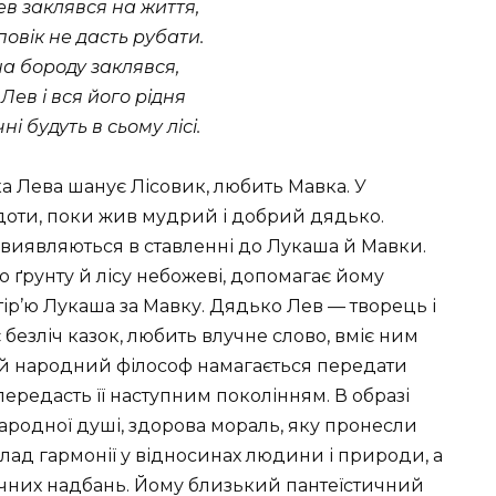
ев заклявся на життя,
повік не дасть рубати.
 на бороду заклявся,
Лев і вся його рідня
ні будуть в сьому лісі.
ка Лева шанує Лісовик, любить Мавка. У
 доти, поки жив мудрий і добрий дядько.
 виявляються в ставленні до Лукаша й Мавки.
о ґрунту й лісу небожеві, допомагає йому
тір’ю Лукаша за Мавку. Дядько Лев — творець і
є безліч казок, любить влучне слово, вміє ним
ий народний філософ намагається передати
 передасть її наступним поколінням. В образі
родної душі, здорова мораль, яку пронесли
лад гармонії у відносинах людини і природи, а
них надбань. Йому близький пантеїстичний