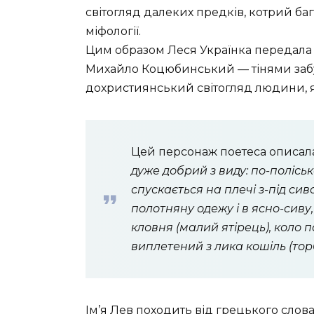
світогляд далеких предків, котрий ба
міфології.
Цим образом Леся Українка передала те
Михайло Коцюбинський — тінями забу
дохристиянський світогляд людини, я
Цей персонаж поетеса описала
дуже добрий з виду: по-полісь
спускається на плечі з-під си
полотняну одежу і в ясно-сиву,
кловня (малий ятірець), коло 
виплетений з лика кошіль (то
Ім’я Лев походить від грецького слова