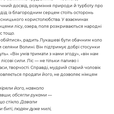
ичний досвід, розуміння природи й турботу про
дід із благородним серцем стоїть осторонь
асницького користолюбства. У взаєминах
ями лісу, озера, поля розкриваються народні
с тощо.
о обійтися», радить Лукашеві бути обачним коло
и селяни Волині. Він підтримує добрі стосунки
уть». «Він умів тримати з нами згоду», «він нам
ісові сили. Ліс — не тільки паливо і
си, творчості. Справді, мудрий старий чоловік
мовляється продати його, не дозволяє німцям
міряли його, навколо
авши, обсягли руками —
 що стікло. Давали
 биті, людям дуже милі,