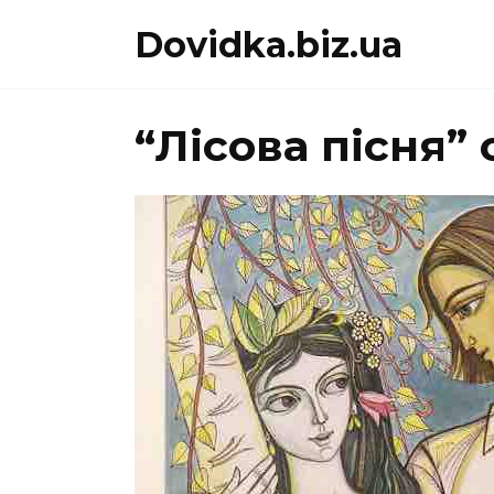
Перейти
Dovidka.biz.ua
до
вмісту
“Лісова пісня”