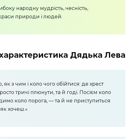
боку народну мудрість, чесність,
 краси природи і людей.
а характеристика Дядька Лева
, як з чим і коло чого обійтися: де хрест
росто тричі плюнути, та й годі. Посієм коло
димо коло порога, — та й не приступиться
і як хочеш.»