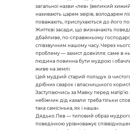
загальної назви «лев» (великий хижий 
називають царем звірів, володарем лі
поважають, прислухаються до його по
Життєві засади, що визначають поведі
дбайливе, по-справжньому господарс
співзвучним нашому часу..Через ньог
проблему — захист довкілля; саме в нь
людина повинна бути мудрою і обачли
живе на землі.
Цей мудрий старий поліщук із чистог
дрібних сварок і власницького корис
Заступаючись за Мавку перед матір’ю 
небіжчик дід казали: треба тільки сло
така самісінька, як і наша».
Дядько Лев — типовий образ мудрого
поведінкою урівноважує співвідношен