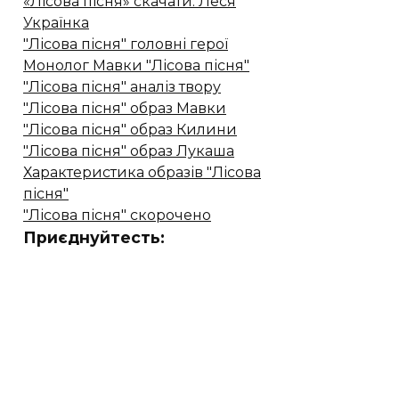
«Лісова пісня» скачати. Леся
Українка
"Лісова пісня" головні герої
Монолог Мавки "Лісова пісня"
"Лісова пісня" аналіз твору
"Лісова пісня" образ Мавки
"Лісова пісня" образ Килини
"Лісова пісня" образ Лукаша
Характеристика образів "Лісова
пісня"
"Лісова пісня" скорочено
Приєднуйтесть: