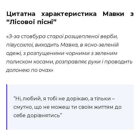
Цитатна характеристика Мавки з
“Лісової пісні”
«З-за стовбура старої розщепленої верби,
півусохлої, виходить Мавка, в ясно-зеленій
одежі, з розпущеними чорними з зеленим
полиском косами, розправляє руки і проводить
долонею по очах»
“Ні, любий, я тобі не дорікаю, а тільки –
смутно, що не можеш ти своїм життям до
себе дорівнятись”