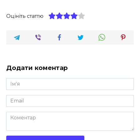
Оцініть статтю
Додати коментар
Ім'я
*
Email
*
Коментар