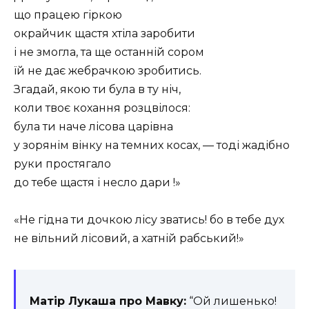
що працею гіркою
окрайчик щастя хтіла заробити
і не змогла, та ще останній сором
їй не дає жебрачкою зробитись.
Згадай, якою ти була в ту ніч,
коли твоє кохання розцвілося:
була ти наче лісова царівна
у зорянім вінку на темних косах, — тоді жадібно
руки простягало
до тебе щастя і несло дари !»
«Не гідна ти дочкою лісу зватись! бо в тебе дух
не вільний лісовий, а хатній рабський!»
Матір Лукаша про Мавку:
“Ой лишенько!