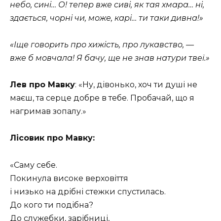
небо, сині… О! тепер вже сиві, як тая хмара… ні,
здається, чорні чи, може, карі… ти таки дивна!»
«Іще говорить про хижість, про лукавство, —
вже б мовчала! Я бачу, ще не знав натури твеї.»
Лев про Мавку
: «Ну, дівонько, хоч ти душі не
маєш, та серце добре в тебе. Пробачай, що я
нагримав зопалу.»
Лісовик про Мавку:
«Саму себе.
Покинула високе верховіття
і низько на дрібні стежки спустилась.
До кого ти подібна?
До служебки, зарібниці,