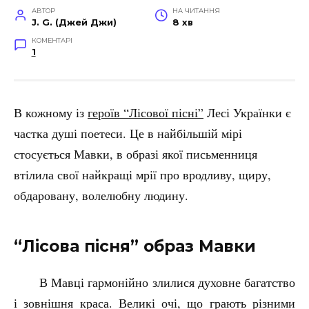
АВТОР
НА ЧИТАННЯ
J. G. (Джей Джи)
8 хв
КОМЕНТАРІ
1
В кожному із
героїв “Лісової пісні”
Лесі Українки є
частка душі поетеси. Це в найбільшій мірі
стосується Мавки, в образі якої письменниця
втілила свої найкращі мрії про вродливу, щиру,
обдаровану, волелюбну людину.
“Лісова пісня” образ Мавки
В Мавці гармонійно злилися духовне багатство
і зовнішня краса. Великі очі, що грають різними