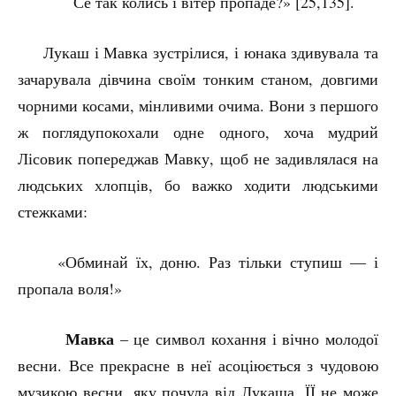
Се так колись і вітер пропаде?» [25,135].
Лукаш і Мавка зустрілися, і юнака здивувала та
зачарувала дівчина своїм тонким станом, довгими
чорними косами, мінливими очима. Вони з першого
ж погляду
покохали одне одного, хоча мудрий
Лісовик попереджав Мавку, щоб не задивлялася на
людських хлопців, бо важко ходити людськими
стежками:
«Обминай їх, доню. Раз тільки ступиш — і
пропала воля!»
Мавка
– це символ кохання і вічно молодої
весни. Все прекрасне в неї асоціюється з чудовою
музикою весни, яку почула від Лукаша. ЇЇ не може