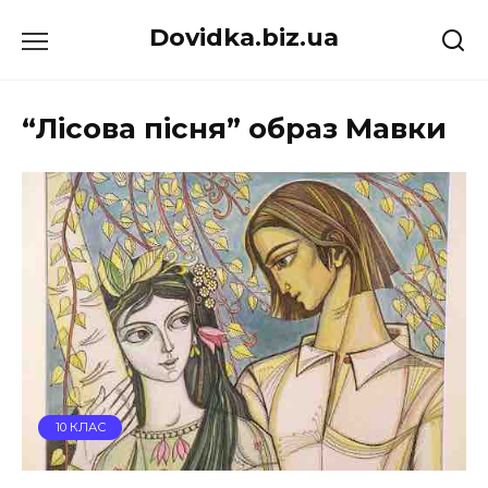
Перейти
Dovidka.biz.ua
до
вмісту
“Лісова пісня” образ Мавки
10 КЛАС