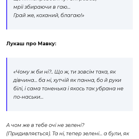
мрії збираючи в гаю…
Грай же, коханий, благаю!»
Лукаш про Мавку:
«Чому ж би ні?.. Що ж, ти зовсім така, як
дівчина… ба ні, хутчій як панна, бо й руки
білі, і сама тоненька і якось так убрана не
по-наськи…
А чом же в тебе очі не зелені?
(Придивляється). Та ні, тепер зелені… а були, як