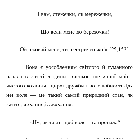
І вам, стежечки, як мережечки,
Що вели мене до березочки!
Ой, сховай мене, ти, сестриченько!» [25,153].
Вона є уособленням світлого й гуманного
начала в житті людини, високої поетичної мрії і
чистого кохання, щирої дружби і волелюбності.Для
неї воля –– це такий самий природний стан, як
життя, дихання,і…кохання.
«Ну, як таки, щоб воля – та пропала?