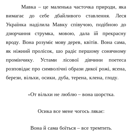
Мавка – це маленька часточка природи, яка
вимагає до себе дбайливого ставлення. Леся
Українка наділила Мавку співучою, подібною до
дзюрчання струмка, мовою, дала ій прекрасну
вроду. Вона розуміє мову дерев, квітів. Вона сама,
як ніжний пролісок, шо радіє першому сонячному
промінчику. Устами лісової дівчини поетеса
розповідає про символічні образи дикої рожі, ясена,
берези, вільхи, осики, дуба, терена, клена, глоду.
«От вільхи не люблю – вона шорстка.
Осика все мене чогось лякає:
Вона й сама боїться – все тремтить.