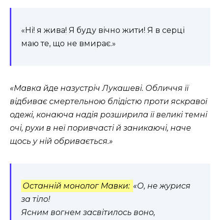
«Ні! я жива! Я буду вічно жити! Я в серці
маю те, що не вмирає.»
«Мавка йде назустріч Лукашеві. Обличчя її
відбиває смертельною блідістю проти яскравої
одежі, конаюча надія розширила її великі темні
очі, рухи в неї поривчасті й заникаючі, наче
щось у ній обривається.»
Останній монолог Мавки:
«О, не журися
за тіло!
Ясним вогнем засвітилось воно,