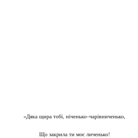
«Дяка щира тобі, ніченько–чарівниченько,
Що закрила ти моє личенько!