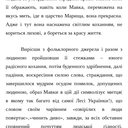
її ображають, навіть коли Мавка, переможена на
якусь мить, іде в царство Марища, вона прекрасна.
Адже і тут вона наснажена світлим коханням, не
кориться лихові, а бореться за красу життя.
Вирісши з фольклорного джерела і разом з
людиною пройшовши її стежками – юного
радісного кохання, потім буденного здрібнення, далі
падіння, воскресіння силою слова, страждання, що
завершилося мудрим осудом помилок, допущених
людиною, образ Мавки в цій дії символізує митця(
в якому так багато від самої Лесі Українки!), що
словом своїм чарівним «озвірілих в люди
повертає»,»чинить диво», завжди, за всіх обставин
сповнений почуттям людської гідності,