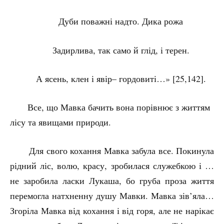
Дуби поважні надто. Дика рожа
Задирлива, так само й глід, і терен.
А ясень, клен і явір– гордовиті…» [25,142].
Все, що Мавка бачить вона порівнює з життям
лісу та явищами природи.
Для свого кохання Мавка забула все. Покинула
рідний ліс, волю, красу, зробилася служебкою і …
не заробила ласки Лукаша, бо груба проза життя
перемогла натхненну душу Мавки. Мавка зів’яла…
Згоріла Мавка від кохання і від горя, але не нарікає