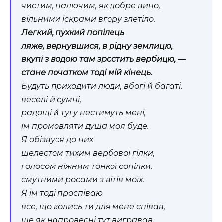
чистим, палючим, як добре вино,
вільними іскрами вгору злетіло.
Легкий, пухкий попілець
ляже, вернувшися, в рідну землицю,
вкупі з водою там зростить вербицю, —
стане початком тоді мій кінець.
Будуть приходити люди, вбогі й багаті,
веселі й сумні,
радощі й тугу нестимуть мені,
їм промовляти душа моя буде.
Я обізвуся до них
шелестом тихим вербової гілки,
голосом ніжним тонкої сопілки,
смутними росами з вітів моїх.
Я їм тоді проспіваю
все, що колись ти для мене співав,
ще як напровесні тут вигравав,