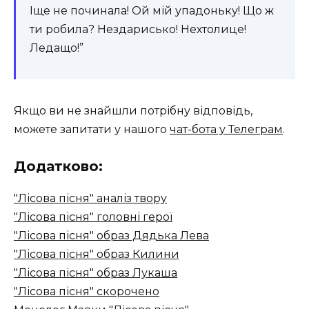
Іще не починала! Ой мій упадоньку! Що ж
ти робила? Нездарисько! Нехтолице!
Ледащо!”
Якщо ви не знайшли потрібну відповідь,
можете запитати у нашого
чат-бота у Телеграм
.
Додатково:
"Лісова пісня" аналіз твору
"Лісова пісня" головні герої
"Лісова пісня" образ Дядька Лева
"Лісова пісня" образ Килини
"Лісова пісня" образ Лукаша
"Лісова пісня" скорочено