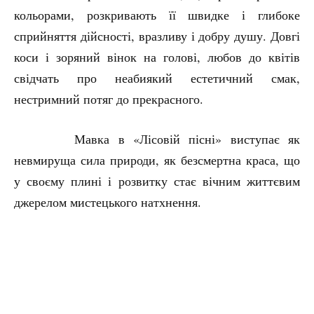
кольорами, розкривають її швидке і глибоке
сприйняття дійсності, вразливу і добру душу. Довгі
коси і зоряний вінок на голові, любов до квітів
свідчать про неабиякий естетичний смак,
нестримний потяг до прекрасного.
Мавка в «Лісовій пісні» виступає як
невмируща сила природи, як безсмертна краса, що
у своєму плині і розвитку стає вічним життєвим
джерелом мистецького натхнення.