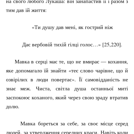
на свого любого Лукаша: він занапастив її і разом з
тим дав ій життя:
«Ти душу дав мені, як гострий ніж
Дає вербовій тихій гілці голос…» [25,220].
Мавка в серці має те, що не вмирає — кохання,
яке допомагало їй знайти «теє слово чарівне, що й
озвірілих в люди повертає». Її самовідданість не
знає меж. Чиста, світла душа останньої миті
заспокоює коханого, який через свою зраду втратив
долю.
Мавка бореться за себе, за своє місце серед
людей, за утвердження середних краси. Навіть коли