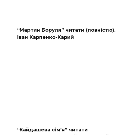
“Мартин Боруля” читати (повністю).
Іван Карпенко-Карий
“Кайдашева сiм’я” читати