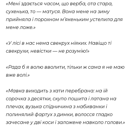
«Мені здається часом, що верба, ота стара,
сухенька, то — матуся. Вона мене на зиму
прийняла і порохном м’якеньким устелила для
мене ложе.»
«У лісі в нас нема свекрух ніяких. Навіщо ті
свекрухи, невістки — не розумію!»
«Рада б я волю вволити, тільки ж сама я не маю
вже волі.»
«Мавка виходить з хати перебрана: на їй
сорочка з десятки, скупо пошита і латана на
плечах, вузька спідничина з набиванки і
полинялий фартух з димки, волосся гладко
зачесане у дві коси і заложене навколо голови.»