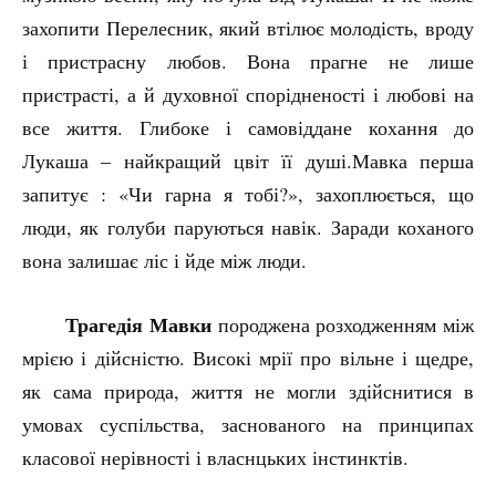
захопити Перелесник, який втілює молодість, вроду
і пристрасну любов. Вона прагне не лише
пристрасті, а й духовної спорідненості і любові на
все життя. Глибоке і самовіддане кохання до
Лукаша – найкращий цвіт її душі.Мавка перша
запитує : «Чи гарна я тобі?», захоплюється, що
люди, як голуби паруються навік. Заради коханого
вона залишає ліс і йде між люди.
Трагедія Мавки
породжена розходженням між
мрією і дійсністю. Високі мрії про вільне і щедре,
як сама природа, життя не могли здійснитися в
умовах суспільства, заснованого на принципах
класової нерівності і власнцьких інстинктів.