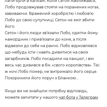
лапи були в капкані. Коли Сетон наближався,
Лобо продовжував стояти на поранених ногах,
завиваючи. Вражений хоробрістю і любов’ю
Лобо до своєї супутниці, Сетон не зміг вбити
його.
Сетон і його люди зв’язали Лобо, одягли йому
намордник і прив’язали до коня, а після
відвезли до себе на ранчо. Лобо відмовлявся
що-небудь їсти і навіть дивитися на своїх
загарбників. Лобо посадили на ланцюг, і він
весь час дивився в бік «свого королівства». Тієї
ж ночі Лобо помер, не витримало його серце.
Похоронили його поруч з Бланкою…
Якщо ви не знайшли потрібну відповідь,
можете запитати у нашого
чат-бота у Телеграм
.