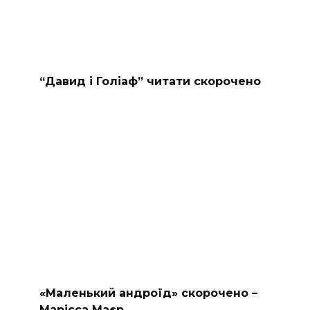
“Давид і Голіаф” читати скорочено
«Маленький андроїд» скорочено –
Марісса Маєр