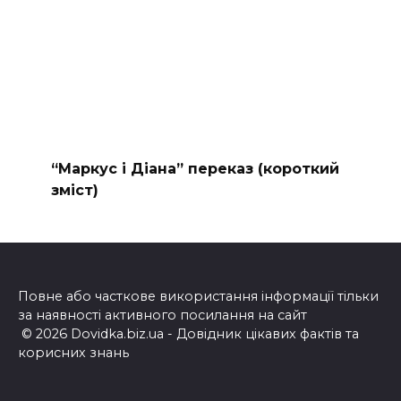
“Маркус і Діана” переказ (короткий
зміст)
Повне або часткове використання інформації тільки
за наявності активного посилання на сайт
© 2026 Dovidka.biz.ua - Довідник цікавих фактів та
корисних знань