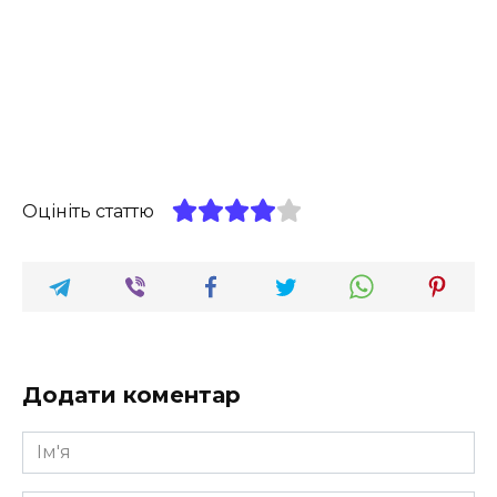
Оцініть статтю
Додати коментар
Ім'я
*