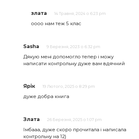
злата
14 Травня, 2024 о 6:23 pm
оооо нам теж 5 клас
Sasha
9 Березня, 2023 о 6:32 pm
Дякую мені допомогло тепер і можу
написати контрольну дуже вам вдячний
Ярік
19 Лютого, 2025 о 8:29 pm
дуже добра книга
Злата
26 Березня, 2025 о 1:07 pm
Імбааа, дуже скоро прочитала і написала
контрольну на 12)