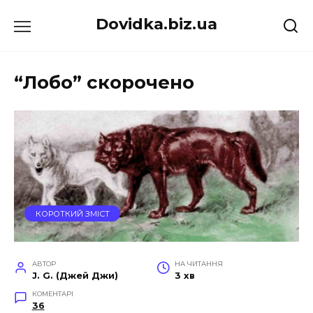
Перейти
Dovidka.biz.ua
до
вмісту
“Лобо” скорочено
КОРОТКИЙ ЗМІСТ
АВТОР
НА ЧИТАННЯ
J. G. (Джей Джи)
3 хв
КОМЕНТАРІ
36