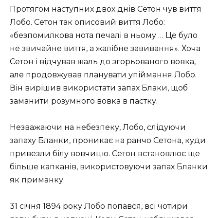
Протягом наступних двох днів Сетон чув виття
Лобо. Сетон так описовий виття Лобо:
«безпомилкова нота печалі в ньому … Це було
не звичайне виття, а жалібне завивання». Хоча
Сетон і відчував жаль до згорьованого вовка,
але продовжував планувати упіймання Лобо.
Він вирішив використати запах Блаки, щоб
заманити розумного вовка в пастку.
Незважаючи на небезпеку, Лобо, слідуючи
запаху Бланки, проникає на ранчо Сетона, куди
привезли білу вовчицю. Сетон встановлює ще
більше капканів, використовуючи запах Бланки
як приманку.
31 січня 1894 року Лобо попався, всі чотири