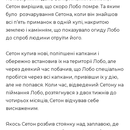
Сетон вирішив, що скоро Лобо помре. Та яким
було розчарування Сетона, коли він знайшов
всі п’ять приманок в одній купі, накритою
землею і камінням, що показувало огиду Лобо
до спроб людини отруїти його.
Сетон купив нові, поліпшені капкани і
обережно встановив їх на території Лобо, але
через деякий час побачив, що Лобо спеціально
пробігся через всі капкани, привівши їх у дію,
але не попався. Коли час, відведений Сетону на
піймання Лобо, розтягнувся з двох тижнів до
чотирьох місяців, Сетон відчував себе
виснаженим.
Якось Сетон розбив стоянку над заплавою, де