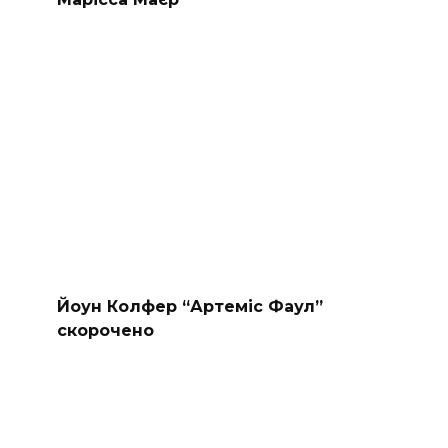
Йоун Колфер “Артеміс Фаул”
скорочено