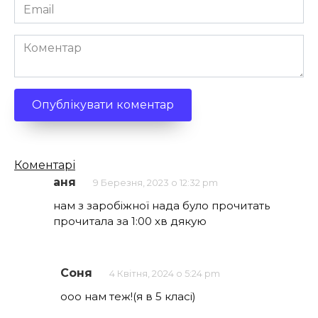
Email
*
Коментар
Кількість
Коментарі
коментарів
аня
9 Березня, 2023 о 12:32 pm
нам з заробіжної нада було прочитать
прочитала за 1:00 хв дякую
Соня
4 Квітня, 2024 о 5:24 pm
ооо нам теж!(я в 5 класі)