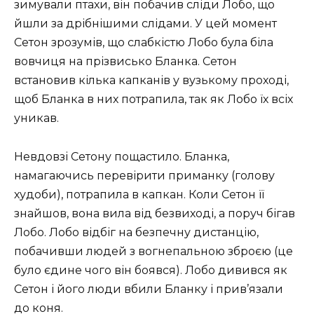
зимували птахи, він побачив сліди Лобо, що
йшли за дрібнішими слідами. У цей момент
Сетон зрозумів, що слабкістю Лобо була біла
вовчиця на прізвисько Бланка. Сетон
встановив кілька капканів у вузькому проході,
щоб Бланка в них потрапила, так як Лобо їх всіх
уникав.
Невдовзі Сетону пощастило. Бланка,
намагаючись перевірити приманку (голову
худоби), потрапила в капкан. Коли Сетон її
знайшов, вона вила від безвиході, а поруч бігав
Лобо. Лобо відбіг на безпечну дистанцію,
побачивши людей з вогнепальною зброєю (це
було єдине чого він боявся). Лобо дивився як
Сетон і його люди вбили Бланку і прив’язали
до коня.