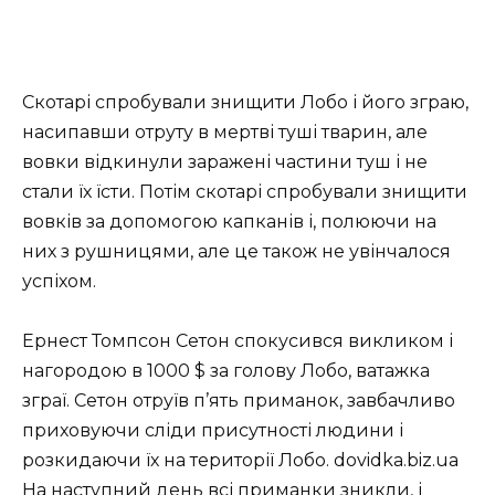
Скотарі спробували знищити Лобо і його зграю,
насипавши отруту в мертві туші тварин, але
вовки відкинули заражені частини туш і не
стали їх їсти. Потім скотарі спробували знищити
вовків за допомогою капканів і, полюючи на
них з рушницями, але це також не увінчалося
успіхом.
Ернест Томпсон Сетон спокусився викликом і
нагородою в 1000 $ за голову Лобо, ватажка
зграї. Сетон отруїв п’ять приманок, завбачливо
приховуючи сліди присутності людини і
розкидаючи їх на території Лобо. dovidka.biz.ua
На наступний день всі приманки зникли, і