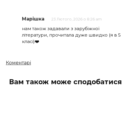
Марішка
23 Лютого, 2026 о 8:26 am
нам також задавали з зарубіжної
літератури, прочитала дуже швидко (я в 5
класі)❤️
Кількість
Коментарі
коментарів
Вам також може сподобатися