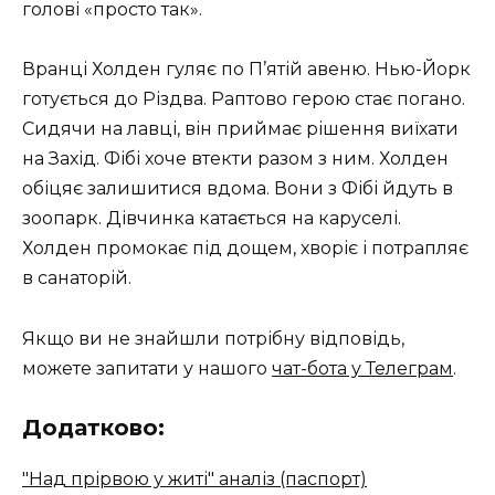
голові «просто так».
Вранці Холден гуляє по П’ятій авеню. Нью-Йорк
готується до Різдва. Раптово герою стає погано.
Сидячи на лавці, він приймає рішення виїхати
на Захід. Фібі хоче втекти разом з ним. Холден
обіцяє залишитися вдома. Вони з Фібі йдуть в
зоопарк. Дівчинка катається на каруселі.
Холден промокає під дощем, хворіє і потрапляє
в санаторій.
Якщо ви не знайшли потрібну відповідь,
можете запитати у нашого
чат-бота у Телеграм
.
Додатково:
"Над прірвою у житі" аналіз (паспорт)