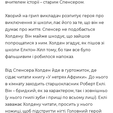
вчителем історії – старим Спенсером.
Хворий на грип викладач розпитує героя про
виключення зі школи, лає його за те, що він не
думає про життя. Спенсер не подобається
Холдену. Він майже шкодує, що зайшов
попрощатися з ним. Холден згадує, як пішов зі
школи Елктон-Хілл тому, бо там все було
фальшивим і робилося напоказ.
Від Спенсера Холден йде в гуртожиток, де
сідає читати книгу «У нетрях Африки». До нього
в кімнату заходить старшокласник Роберт Еклі.
Він – бридкий, як за характером, так і зовнішньо
(у нього гнилі зуби і прищі по всьому лиці). Еклі
заважає Холдену читати, просить у нього
ножиці, щоб підстригти нігті. Головний герой