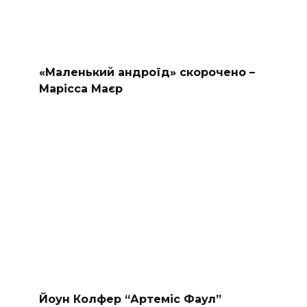
«Маленький андроїд» скорочено –
Марісса Маєр
Йоун Колфер “Артеміс Фаул”