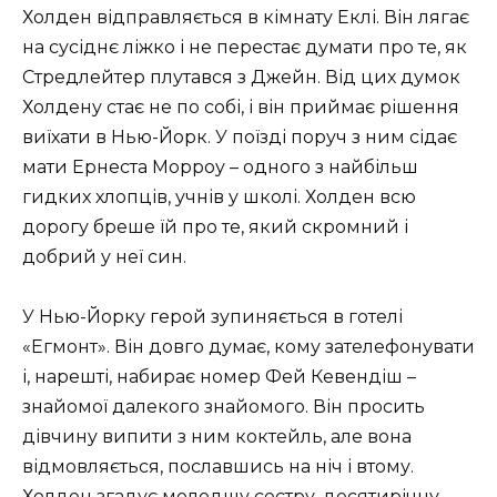
Холден відправляється в кімнату Еклі. Він лягає
на сусіднє ліжко і не перестає думати про те, як
Стредлейтер плутався з Джейн. Від цих думок
Холдену стає не по собі, і він приймає рішення
виїхати в Нью-Йорк. У поїзді поруч з ним сідає
мати Ернеста Морроу – одного з найбільш
гидких хлопців, учнів у школі. Холден всю
дорогу бреше їй про те, який скромний і
добрий у неї син.
У Нью-Йорку герой зупиняється в готелі
«Егмонт». Він довго думає, кому зателефонувати
і, нарешті, набирає номер Фей Кевендіш –
знайомої далекого знайомого. Він просить
дівчину випити з ним коктейль, але вона
відмовляється, пославшись на ніч і втому.
Холден згадує молодшу сестру, десятирічну