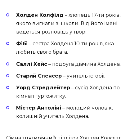
Холден Колфілд
– хлопець 17-ти років,
якого вигнали зі школи. Від його імені
ведеться розповідь у творі.
Фібі
– сестра Холдена 10-ти років, яка
любить свого брата.
Саллі Хейс
– подруга дівчина Холдена.
Старий Спенсер
– учитель історії.
Уорд Стредлейтер
– сусід Холдена по
кімнаті гуртожитку.
Містер Антоліні
– молодий чоловік,
колишній учитель Холдена.
Сімнадцятирічний підліток Холден Колфілд