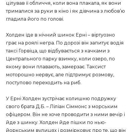
цілував її обличчя, коли вона плакала, як вони
трималися за руки в кіно і як дівчина з любов’ю
гладила його по голові.
Холден їде в нічний шинок Ерні – віртуозно
грає на роялі негра. По дорозі він запитує водія
таксі Горвіца, що відбувається з качками з
Центрального парку взимку, коли озеро, по
якому вони плавають, замерзає. Таксист
моторошно нервує, але підтримує розмову,
поступово переходить на риб.
У Ерні Холден зустрічає колишню подружку
свого брата Д.Б. – Ліліан Сіммонс з морським
офіцером. Він не хоче проводити з ними вечір і
йде з шинку. Холден йде пішки по нью-
йоркським вулицях і розмірковує про те, що він