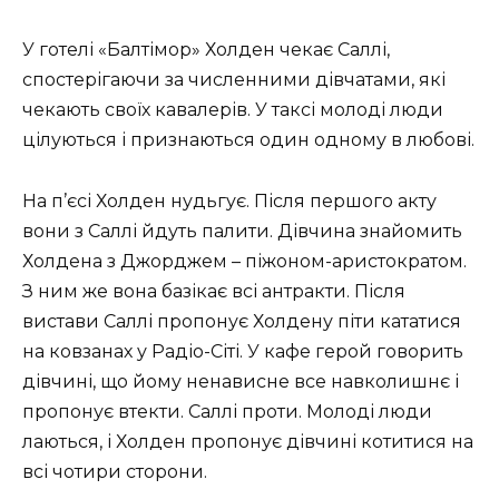
У готелі «Балтімор» Холден чекає Саллі,
спостерігаючи за численними дівчатами, які
чекають своїх кавалерів. У таксі молоді люди
цілуються і признаються один одному в любові.
На п’єсі Холден нудьгує. Після першого акту
вони з Саллі йдуть палити. Дівчина знайомить
Холдена з Джорджем – піжоном-аристократом.
З ним же вона базікає всі антракти. Після
вистави Саллі пропонує Холдену піти кататися
на ковзанах у Радіо-Сіті. У кафе герой говорить
дівчині, що йому ненависне все навколишнє і
пропонує втекти. Саллі проти. Молоді люди
лаються, і Холден пропонує дівчині котитися на
всі чотири сторони.