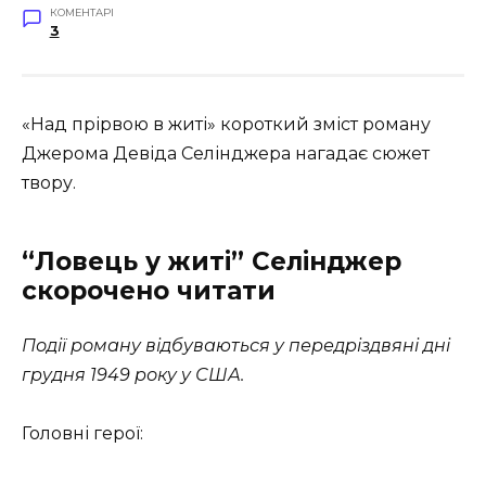
КОМЕНТАРІ
3
«Над прірвою в житі» короткий зміст роману
Джерома Девіда Селінджера нагадає сюжет
твору.
“Ловець у житі” Селінджер
скорочено читати
Події роману відбуваються у передріздвяні дні
грудня 1949 року у США.
Головні герої: