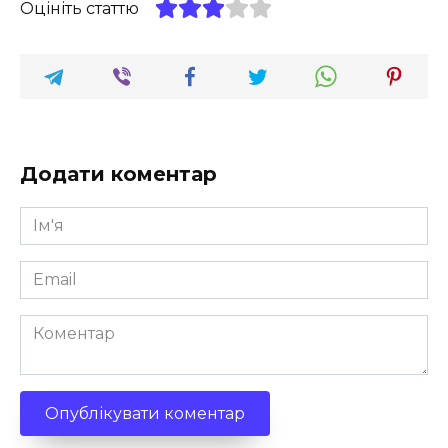
Оцініть статтю
Додати коментар
Ім'я
*
Email
*
Коментар