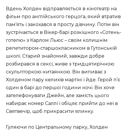
Вдень Холден відправляється в кінотеатр на
фільм про англійського герцога, який втратив
пам’ять і закохався в просту дівчину. Потім він
зустрічається в Вікер-барі розкішного «Сотень-
готелю» з Карлом Льюс – своїм колишнім
репетитором-старшокласником в Гутонській
школі. Старий знайомий, завжди добре
розбирався в сексі, живе з тридцятирічною
скульпторкою-китаянкою. Він випиває з
Холденом пару келихів мартіні і йде. Герой п’є
один в барі до першої години ночі. Він хоче
зателефонувати Джейн, але замість цього
набирає номер Саллі і обіцяє прийти до неї в
Святвечір, щоб прикрасити ялинку.
Гуляючи по Центральному парку, Холден