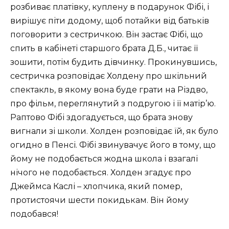
розбиває платівку, куплену в подарунок Фібі, і
вирішує піти додому, щоб потайки від батьків
поговорити з сестричкою. Він застає Фібі, що
спить в кабінеті старшого брата Д.Б., читає її
зошити, потім будить дівчинку. Прокинувшись,
сестричка розповідає Холдену про шкільний
спектакль, в якому вона буде грати на Різдво,
про фільм, переглянутий з подругою і її матір’ю.
Раптово Фібі здогадується, що брата знову
вигнали зі школи. Холден розповідає їй, як було
огидно в Пенсі. Фібі звинувачує його в тому, що
йому не подобається жодна школа і взагалі
нічого не подобається. Холден згадує про
Джеймса Каслі – хлопчика, який помер,
протистоячи шести покидькам. Він йому
подобався!