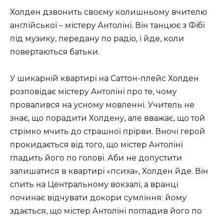
Холден дзвонить своєму колишньому вчителю
англійської – містеру Антоліні. Він танцює з Фібі
під музику, передану по радіо, і йде, коли
повертаються батьки.
У шикарній квартирі на Саттон-плейс Холден
розповідає містеру Антоліні про те, чому
провалився на усному мовленні. Учитель не
знає, що порадити Холдену, але вважає, що той
стрімко мчить до страшної прірви. Вночі герой
прокидається від того, що містер Антоліні
гладить його по голові. Аби не допустити
залишатися в квартирі «психа», Холден йде. Він
спить на Центральному вокзалі, а вранці
починає відчувати докори сумління: йому
здається, що містер Антоліні погладив його по