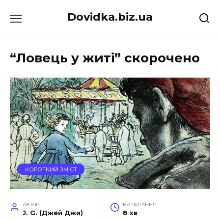
Перейти
Dovidka.biz.ua
до
вмісту
“Ловець у житі” скорочено
КОРОТКИЙ ЗМІСТ
АВТОР
НА ЧИТАННЯ
J. G. (Джей Джи)
8 хв