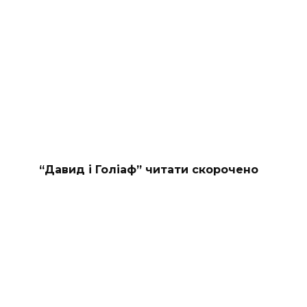
“Давид і Голіаф” читати скорочено