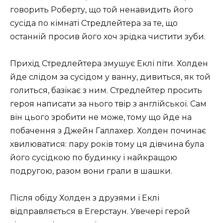
говорить Роберту, що той ненавидить його
сусіда по кімнаті Стредлейтера за те, що
останній просив його хоч зрідка чистити зуби.
Прихід Стредлейтера змушує Еклі піти. Холден
йде слідом за сусідом у ванну, дивиться, як той
голиться, базікає з ним. Стредлейтер просить
героя написати за нього твір з англійської. Сам
він цього зробити не може, тому що йде на
побачення з Джейн Галлахер. Холден починає
хвилюватися: пару років тому ця дівчина була
його сусідкою по будинку і найкращою
подругою, разом вони грали в шашки.
Після обіду Холден з друзями і Еклі
відправляється в Егерстаун. Увечері герой