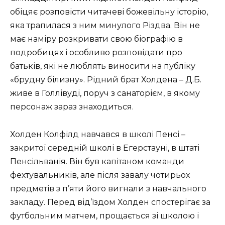
обіцяє розповісти читачеві божевільну історію,
яка трапилася з ним минулого Різдва. Він не
має наміру розкривати свою біографію в
подробицях і особливо розповідати про
батьків, які не люблять виносити на публіку
«брудну білизну». Рідний брат Холдена – Д.Б.
живе в Голлівуді, поруч з санаторієм, в якому
персонаж зараз знаходиться.
Холден Колфілд навчався в школі Пенсі –
закритої середній школі в Егерстауні, в штаті
Пенсільванія. Він був капітаном команди
фехтувальників, але після завалу чотирьох
предметів з п’яти його вигнали з навчального
закладу. Перед від’їздом Холден спостерігає за
футбольним матчем, прощається зі школою і