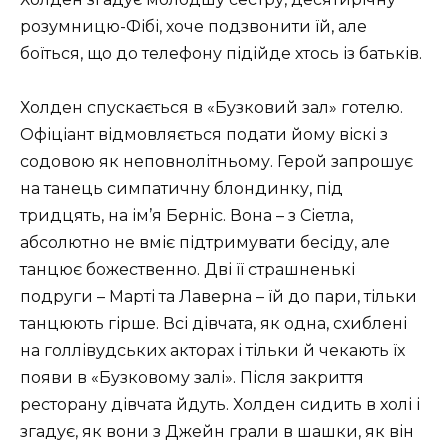
розумницю-Фібі, хоче подзвонити їй, але
боїться, що до телефону підійде хтось із батьків.
Холден спускається в «Бузковий зал» готелю.
Офіціант відмовляється подати йому віскі з
содовою як неповнолітньому. Герой запрошує
на танець симпатичну блондинку, під
тридцять, на ім’я Берніс. Вона – з Сіетла,
абсолютно не вміє підтримувати бесіду, але
танцює божественно. Дві її страшненькі
подруги – Марті та Лаверна – їй до пари, тільки
танцюють гірше. Всі дівчата, як одна, схиблені
на голлівудських акторах і тільки й чекають їх
появи в «Бузковому залі». Після закриття
ресторану дівчата йдуть. Холден сидить в холі і
згадує, як вони з Джейн грали в шашки, як він