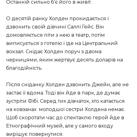
Останній сильно б’є його в живіт.
О десятій ранку Холден прокидається і
дзвонить своїй дівчині Саллі Гейс. Він
домовляється піти з нею в театр, потім
виписується з готелю і їде на Центральний
вокзал. Снідає Холден поруч з двома
черницями, яким жертвує десять доларів на
благодійність.
Після сніданку Холден дзвонить Джейн, але не
застає її вдома. Тоді він йде в парк, де думає
зустріти Фібі. Серед тих дівчаток, хто катається
на ковзанах молодшої сестри Холдена немає.
Щоб скоротати час до спектаклю герой йде в
Етнографічний музей, але у самого входу
вирішує повернутися.