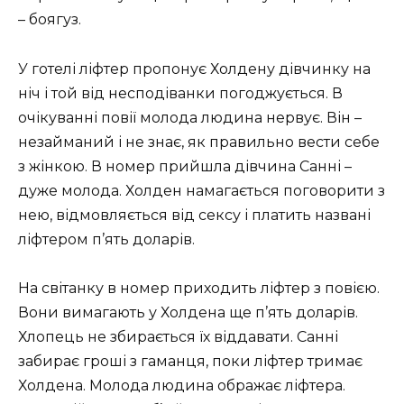
– боягуз.
У готелі ліфтер пропонує Холдену дівчинку на
ніч і той від несподіванки погоджується. В
очікуванні повії молода людина нервує. Він –
незайманий і не знає, як правильно вести себе
з жінкою. В номер прийшла дівчина Санні –
дуже молода. Холден намагається поговорити з
нею, відмовляється від сексу і платить названі
ліфтером п’ять доларів.
На світанку в номер приходить ліфтер з повією.
Вони вимагають у Холдена ще п’ять доларів.
Хлопець не збирається їх віддавати. Санні
забирає гроші з гаманця, поки ліфтер тримає
Холдена. Молода людина ображає ліфтера.