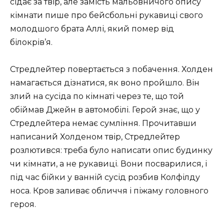
сідає за твір, але замість мальовничого опису
кімнати пише про бейсбольні рукавиці свого
молодшого брата Аллі, який помер від
білокрів’я.
Стредлейтер повертається з побачення. Холден
намагається дізнатися, як воно пройшло. Він
злий на сусіда по кімнаті через те, що той
обіймав Джейн в автомобілі. Герой знає, що у
Стредлейтера немає сумління. Прочитавши
написаний Холденом твір, Стредлейтер
розлютився: треба було написати опис будинку
чи кімнати, а не рукавиці. Вони посварилися, і
під час бійки у ванній сусід розбив Колфілду
носа. Кров заливає обличчя і піжаму головного
героя.