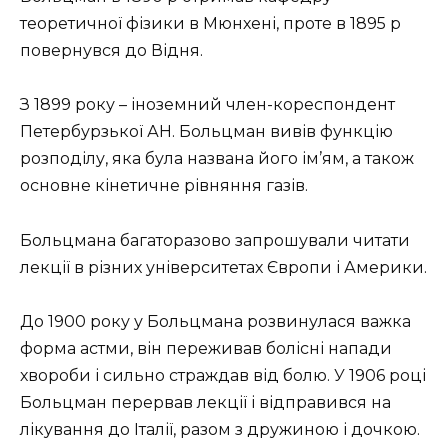
теоретичної фізики в Мюнхені, проте в 1895 р
повернувся до Відня.
З 1899 року – іноземний член-кореспондент
Петербурзької АН. Больцман вивів функцію
розподілу, яка була названа його ім’ям, а також
основне кінетичне рівняння газів.
Больцмана багаторазово запрошували читати
лекції в різних університетах Європи і Америки.
До 1900 року у Больцмана розвинулася важка
форма астми, він переживав болісні напади
хвороби і сильно страждав від болю. У 1906 році
Больцман перервав лекції і відправився на
лікування до Італії, разом з дружиною і дочкою.