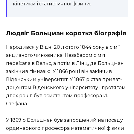
кінетики і статистичної фізики.
Людвіг Больцман коротка біографія
Народився у Відні 20 лютого 1844 року в сім’ї
акцизного чиновника. Незабаром сім’я
переїхала в Вельс, а потім в Лінц, де Больцман
закінчив гімназію. У 1866 році він закінчив
Віденський університет. У 1867 р став приват-
доцентом Віденського університету і протягом
двох років був асистентом професора Й.
Стефана.
У 1869 р Больцман був запрошений на посаду
ординарного професора математичної фізики