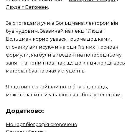
Людвіг Бетховен
.
За спогадами учнів Больцмана, лектором він
був чудовим. Зазвичай на лекції Людвіг
Больцман користувався трьома дошками,
спочатку виписуючи на одній з них ті основні
формули, які були виведені на попередньому
занятті, а потім і нові, так що до кінця лекції весь
матеріал був на очах у студентів.
Якщо ви не знайшли потрібну відповідь,
можете запитати у нашого
чат-бота у Телеграм
.
Додатково:
Моцарт біографія скорочено