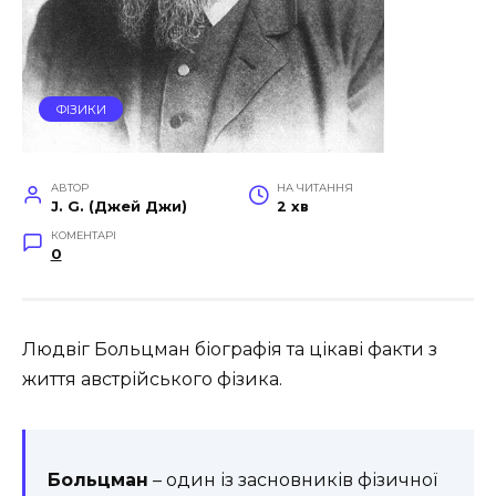
ФІЗИКИ
АВТОР
НА ЧИТАННЯ
J. G. (Джей Джи)
2 хв
КОМЕНТАРІ
0
Людвіг Больцман біографія та цікаві факти з
життя австрійського фізика.
Больцман
– один із засновників фізичної