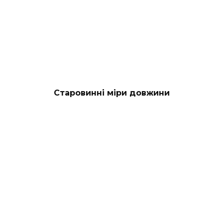
Старовинні міри довжини