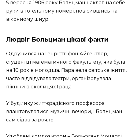
5 вересня 1906 року Больцман наклав на себе
руки в готельному номері, повісившись на
віконному шнурі.
Людвіг Больцман цікаві факти
Одружився на Генрієтті фон Айгентлер,
студентці математичного факультету, яка була
на 10 років молодша. Пара вела світське життя,
часто відвідувала театри, організовувала
пікніки в околицях Граца.
У будинку життєрадісного професора
влаштовувалися музичні вечори, і Больцман
сам сідав за рояль.
Улюблені композитори –
Вольфганг Моцарт
і