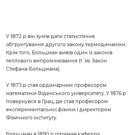
У 1872 р він зумів дати статистичне
обгрунтування другого закону термодинаміки.
Крім того, Больцман вивів один із законів
теплового випромінювання (т. зв. Закон
Стефана-Больцмана).
У 1873 р став ординарним професором
математики Віденського університету. У 1876 р
повернувся в Грац, де став професором
експериментальної фізики і директором
Фізичного інституту.
Больцман в 1890 р отримав кафедру