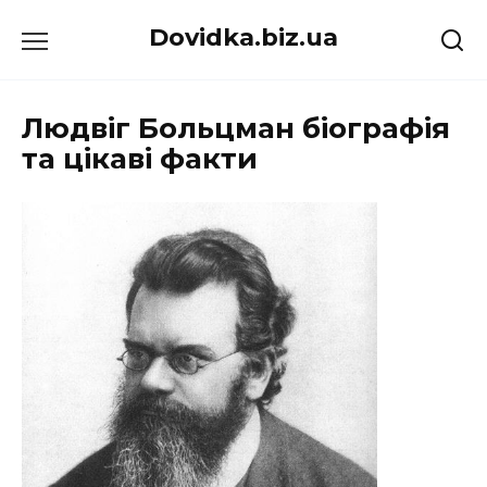
Перейти
Dovidka.biz.ua
до
вмісту
Людвіг Больцман біографія
та цікаві факти