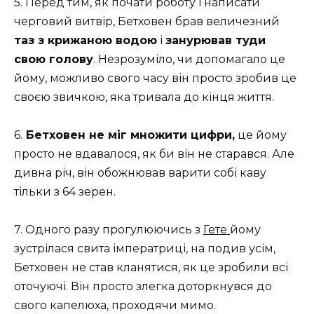
5. Перед тим, як почати роботу і написати
черговий витвір, Бетховен брав величезний
таз з крижаною водою
і
занурював туди
свою голову
. Незрозуміло, чи допомагало це
йому, можливо свого часу він просто зробив це
своєю звичкою, яка тривала до кінця життя.
6.
Бетховен не міг множити цифри,
це йому
просто не вдавалося, як би він не старався. Але
дивна річ, він обожнював варити собі каву
тільки з 64 зерен.
7. Одного разу прогулюючись з
Гете
йому
зустрілася свита імператриці, на подив усім,
Бетховен не став кланятися, як це зробили всі
оточуючі. Він просто злегка доторкнувся до
свого капелюха, проходячи мимо.