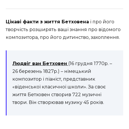
Цікаві факти з життя Бетховена
і про його
творчість розширять ваші знання про відомого
композитора, про його дитинство, захоплення.
Людвіг ван Бетховен
(16 грудня 1770р. –
26 березень 1827р.) – німецький
композитор і піаніст, представник
«віденської класичної школи». За своє
життя Бетховен створив 722 музичні
твори. Він створював музику 45 років.