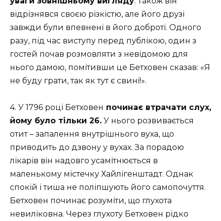
уваги зовнішньому вигляду
. Також він
відрізнявся своєю різкістю, але його друзі
завжди були впевнені в його доброті. Одного
разу, під час виступу перед публікою, один з
гостей почав розмовляти з невідомою для
нього дамою, помітивши це Бетховен сказав: «Я
не буду грати, так як тут є свині!».
4. У 1796 році Бетховен
починає втрачати слух,
йому було тільки 26.
У нього розвивається
отит – запалення внутрішнього вуха, що
приводить до дзвону у вухах. За порадою
лікарів він надовго усамітнюється в
маленькому містечку Хайлігенштадт. Однак
спокій і тиша не поліпшують його самопочуття.
Бетховен починає розуміти, що глухота
невиліковна. Через глухоту Бетховен рідко