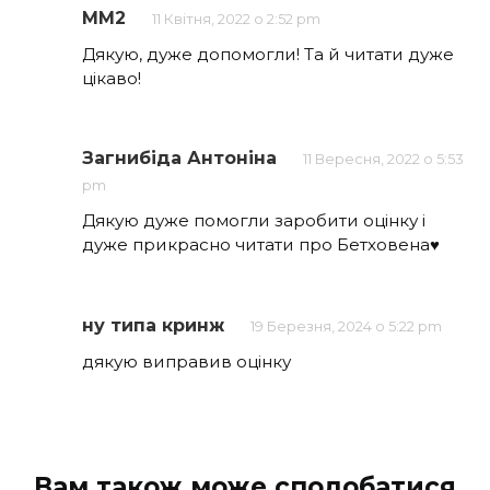
MM2
11 Квітня, 2022 о 2:52 pm
Дякую, дуже допомогли! Та й читати дуже
цікаво!
Загнибіда Антоніна
11 Вересня, 2022 о 5:53
pm
Дякую дуже помогли заробити оцінку і
дуже прикрасно читати про Бетховена♥️
ну типа кринж
19 Березня, 2024 о 5:22 pm
дякую виправив оцінку
Вам також може сподобатися