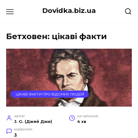
Перейти
Dovidka.biz.ua
до
вмісту
Бетховен: цікаві факти
ЦІКАВІ ФАКТИ ПРО ВІДОМИХ ЛЮДЕЙ
АВТОР
НА ЧИТАННЯ
J. G. (Джей Джи)
4 хв
КОМЕНТАРІ
3