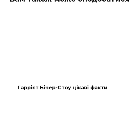
Гаррієт Бічер-Стоу цікаві факти