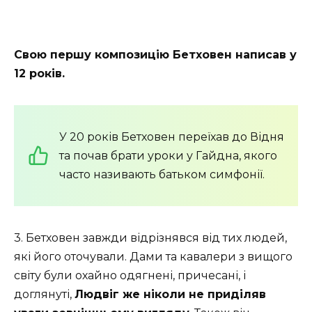
Свою першу композицію Бетховен написав у
12 років.
У 20 років Бетховен переїхав до Відня
та почав брати уроки у Гайдна, якого
часто називають батьком симфонії.
3. Бетховен завжди відрізнявся від тих людей,
які його оточували. Дами та кавалери з вищого
світу були охайно одягнені, причесані, і
доглянуті,
Людвіг же ніколи не приділяв