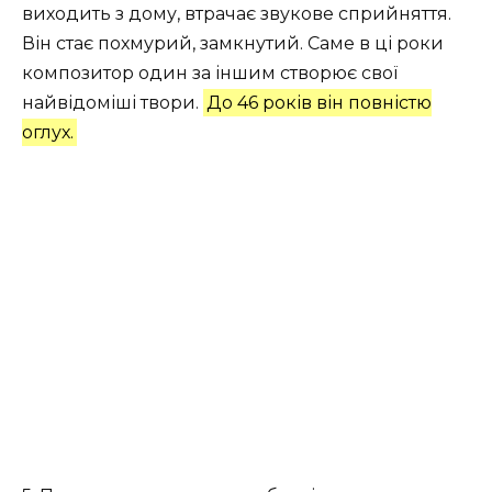
виходить з дому, втрачає звукове сприйняття.
Він стає похмурий, замкнутий. Саме в ці роки
композитор один за іншим створює свої
найвідоміші твори.
До 46 років він повністю
оглух.