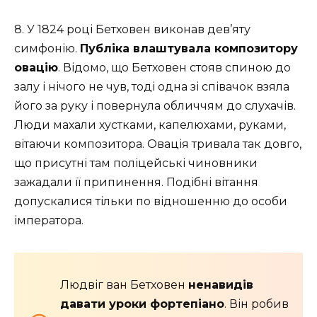
8. У 1824 році Бетховен виконав дев’яту
симфонію.
Публіка влаштувала композитору
овацію
. Відомо, що Бетховен стояв спиною до
залу і нічого не чув, тоді одна зі співачок взяла
його за руку і повернула обличчям до слухачів.
Люди махали хустками, капелюхами, руками,
вітаючи композитора. Овація тривала так довго,
що присутні там поліцейські чиновники
зажадали її припинення. Подібні вітання
допускалися тільки по відношенню до особи
імператора.
Людвіг ван Бетховен
ненавидів
давати уроки фортепіано
. Він робив