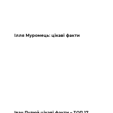
Ілля Муромець: цікаві факти
Іван Пулюй цікаві факти – ТОП 17