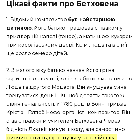
Цікаві факти про Бетховена
1. Відомий композитор
був найстаршою
дитиною,
його батько працював співаком у
придворній капелі (тенор), а мати шеф-кухарем
при королівському дворі. Крім Людвіга в сім’ї
ще росло семеро дітей.
2. З малого віку батько навчав його грі на
скрипці і клавесині, хотів зробити з маленького
Людвіга другого
Моцарта
. Він змушував сина
тренуватися день і ніч, щоб досягти такого ж
рівня геніальності. У 1780 році в Бонн приїхав
Крістіан Готлоб Нефе, органіст і композитор. Він і
став справжнім учителем Бетховена. Через
бідність Людвіг кинув школу, але самостійно
вивчив латинь, французьку та італійську.