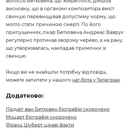
волосся Бетховена, що збереглося, дійшов
висновку, що в організмі композитора вміст
свинцю перевищував допустиму норму, що
могло стати причиною смерті. По його
припущеннях, лікар Бетховена Андреас Ваврух
регулярно протикав хворому черево, а на рану,
що утворювалась, накладав примочки зі
свинцю.
Якщо ви не знайшли потрібну відповідь,
можете запитати у нашого
чат-бота у Телеграм
.
Додатково:
Людвіг ван Бетховен біографія скорочено
Моцарт біографія скорочено
Франц Шуберт цікаві факти