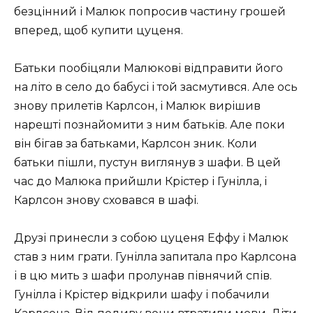
безцінний і Малюк попросив частину грошей
вперед, щоб купити цуценя.
Батьки пообіцяли Малюкові відправити його
на літо в село до бабусі і той засмутився. Але ось
знову прилетів Карлсон, і Малюк вирішив
нарешті познайомити з ним батьків. Але поки
він бігав за батьками, Карлсон зник. Коли
батьки пішли, пустун виглянув з шафи. В цей
час до Малюка прийшли Крістер і Гунілла, і
Карлсон знову сховався в шафі.
Друзі принесли з собою цуценя Еффу і Малюк
став з ним грати. Гунілла запитала про Карлсона
і в цю мить з шафи пролунав півнячий спів.
Гунілла і Крістер відкрили шафу і побачили