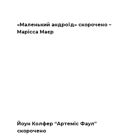
«Маленький андроїд» скорочено –
Марісса Маєр
Йоун Колфер “Артеміс Фаул”
скорочено