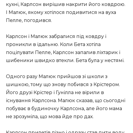
кухні, Карлсон вирішив накрити його ковдрою.
І Малюк, якому хотілося подивитися на вуха
Пелле, погодився.
Карлсон і Малюк забралися під ковдру і
проникли в їдальню. Коли Бета хотіла
поцілувати Пелле, Карлсон запалив ліхтарик і
шибеники швидко втекли. Бета була у нестямі.
Одного разу Малюк прийшов зі школи з
шишкою, тому що знову побився з Крістером.
Його друзі Крістер і Гунілла не вірили в
існування Карлсона. Малюк сказав, що сьогодні
побуває в будиночку Карлсона, але його мама
не зрозуміла, що мова йде про дах.
Карлсон прилетів пізно і одразу став пити воду