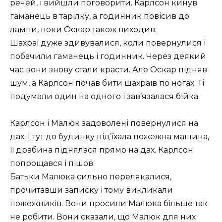
речей, і вийшли поговорити. Карлсон кинув
гаманець в тарілку, а годинник повісив до
лампи, поки Оскар також виходив.
Шахраї дуже здивувалися, коли повернулися і
побачили гаманець і годинник. Через деякий
час вони знову стали красти. Але Оскар підняв
шум, а Карлсон почав бити шахраїв по ногах. Ті
подумали один на одного і зав’язалася бійка.
Карлсон і Малюк задоволені повернулися на
дах. І тут до будинку під’їхала пожежна машина,
її драбина піднялася прямо на дах. Карлсон
попрощався і пішов.
Батьки Малюка сильно перелякалися,
прочитавши записку і тому викликали
пожежників. Вони просили Малюка більше так
не робити. Вони сказали, що Малюк для них