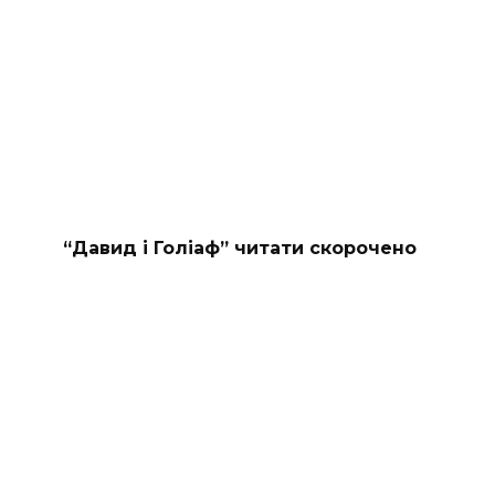
“Давид і Голіаф” читати скорочено