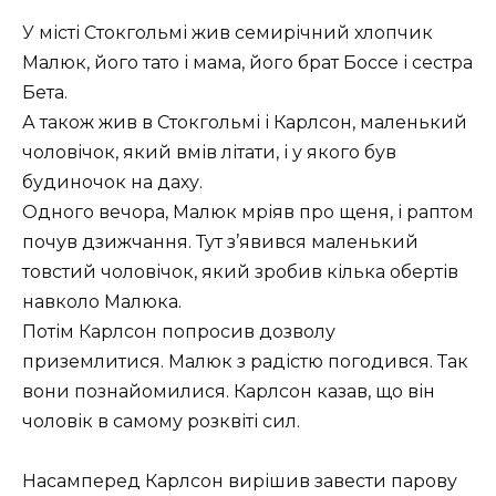
У місті Стокгольмі жив семирічний хлопчик
Малюк, його тато і мама, його брат Боссе і сестра
Бета.
А також жив в Стокгольмі і Карлсон, маленький
чоловічок, який вмів літати, і у якого був
будиночок на даху.
Одного вечора, Малюк мріяв про щеня, і раптом
почув дзижчання. Тут з’явився маленький
товстий чоловічок, який зробив кілька обертів
навколо Малюка.
Потім Карлсон попросив дозволу
приземлитися. Малюк з радістю погодився. Так
вони познайомилися. Карлсон казав, що він
чоловік в самому розквіті сил.
Насамперед Карлсон вирішив завести парову