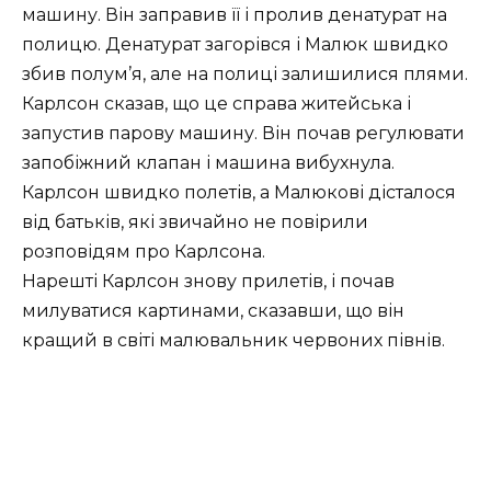
машину. Він заправив її і пролив денатурат на
полицю. Денатурат загорівся і Малюк швидко
збив полум’я, але на полиці залишилися плями.
Карлсон сказав, що це справа житейська і
запустив парову машину. Він почав регулювати
запобіжний клапан і машина вибухнула.
Карлсон швидко полетів, а Малюкові дісталося
від батьків, які звичайно не повірили
розповідям про Карлсона.
Нарешті Карлсон знову прилетів, і почав
милуватися картинами, сказавши, що він
кращий в світі малювальник червоних півнів.