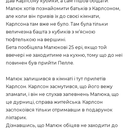
дав Карлсону кубики, а сам пішов обідати.
Малюк хотів познайомити батьків з Карлсоном,
але коли він привів їх до своєї кімнати,
Карлсона там вже не було. Там була тільки
величезна башта з кубиків з м’ясною
тюфтелькою на вершині.
Бета пообіцяла Малюкові 25 ері, якщо той
ввечері не заходитиме на кухню, тому що до неї
повинен був прийти Пелле.
Малюк залишився в кімнаті і тут прилетів
Карлсон. Карлсон засмутився, що його вежу
зламали, і він не слухав запевнень Малюка, що
це дурниці, справа житейська. Карлсон
заспокоївся тільки отримавши в подарунок
ліхтарик.
Дізнавшись, що Малюк обіцяв не заходити до