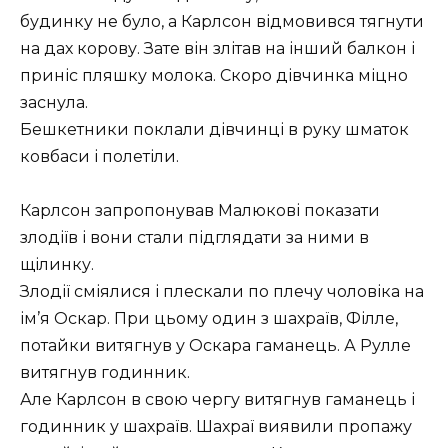
будинку не було, а Карлсон відмовився тягнути
на дах корову. Зате він злітав на інший балкон і
приніс пляшку молока. Скоро дівчинка міцно
заснула.
Бешкетники поклали дівчинці в руку шматок
ковбаси і полетіли.
Карлсон запропонував Малюкові показати
злодіїв і вони стали підглядати за ними в
щілинку.
Злодії сміялися і плескали по плечу чоловіка на
ім’я Оскар. При цьому один з шахраїв, Філле,
потайки витягнув у Оскара гаманець. А Рулле
витягнув годинник.
Але Карлсон в свою чергу витягнув гаманець і
годинник у шахраїв. Шахраї виявили пропажу