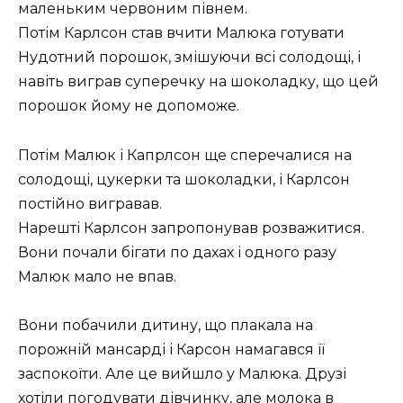
маленьким червоним півнем.
Потім Карлсон став вчити Малюка готувати
Нудотний порошок, змішуючи всі солодощі, і
навіть виграв суперечку на шоколадку, що цей
порошок йому не допоможе.
Потім Малюк і Капрлсон ще сперечалися на
солодощі, цукерки та шоколадки, і Карлсон
постійно вигравав.
Нарешті Карлсон запропонував розважитися.
Вони почали бігати по дахах і одного разу
Малюк мало не впав.
Вони побачили дитину, що плакала на
порожній мансарді і Карсон намагався її
заспокоїти. Але це вийшло у Малюка. Друзі
хотіли погодувати дівчинку, але молока в