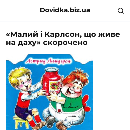
Перейти
Dovidka.biz.ua
до
вмісту
«Малий і Карлсон, що живе
на даху» скорочено