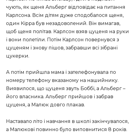
чують, як щеня Альберг відповідає на питання
Карлсона. Всім дітям дуже сподобалося щеня,
один Кірра був незадоволений. Він вимагав,
щоб щеня політав. Карлсон взяв цуценя на руки
і вони полетіли. Потім Карлсон повернувся з
цуценям і знову пішов, забравши всі зібрані
цукерки.
А потім прийшла мама і зателефонувала по
номеру телефону вказаному на нашийнику.
Виявилося, що цуценя звуть Боббі, а Альберг –
його власника. Альберг прийшов і забрав
цуценя, а Малюк довго плакав.
Наставало літо і навчання в школі закінчувалося,
а Малюкові повинно було виповнитися 8 років.