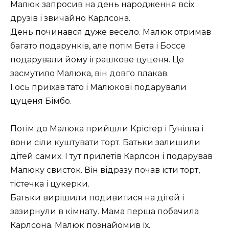
Малюк запросив на день народження всіх
друзів і звичайно Карлсона.
День починався дуже весело. Малюк отримав
багато подарунків, але потім Бета і Боссе
подарували йому іграшкове цуценя. Це
засмутило Малюка, він довго плакав.
І ось приїхав тато і Малюкові подарували
цуценя Бімбо.
Потім до Малюка прийшли Крістер і Гунілла і
вони сіли куштувати торт. Батьки залишили
дітей самих. І тут прилетів Карлсон і подарував
Малюку свисток. Він відразу почав їсти торт,
тістечка і цукерки.
Батьки вирішили подивитися на дітей і
зазирнули в кімнату. Мама перша побачила
Карлсона. Малюк познайомив їх.