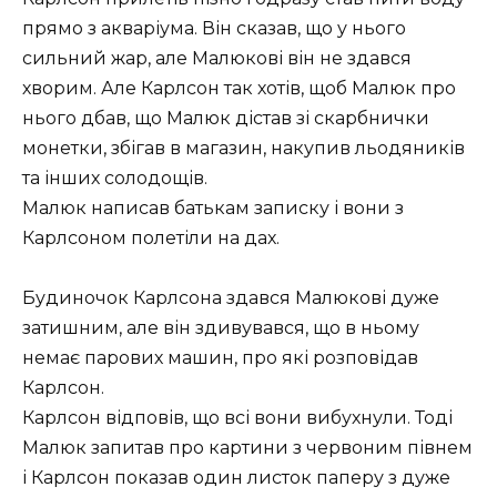
прямо з акваріума. Він сказав, що у нього
сильний жар, але Малюкові він не здався
хворим. Але Карлсон так хотів, щоб Малюк про
нього дбав, що Малюк дістав зі скарбнички
монетки, збігав в магазин, накупив льодяників
та інших солодощів.
Малюк написав батькам записку і вони з
Карлсоном полетіли на дах.
Будиночок Карлсона здався Малюкові дуже
затишним, але він здивувався, що в ньому
немає парових машин, про які розповідав
Карлсон.
Карлсон відповів, що всі вони вибухнули. Тоді
Малюк запитав про картини з червоним півнем
і Карлсон показав один листок паперу з дуже