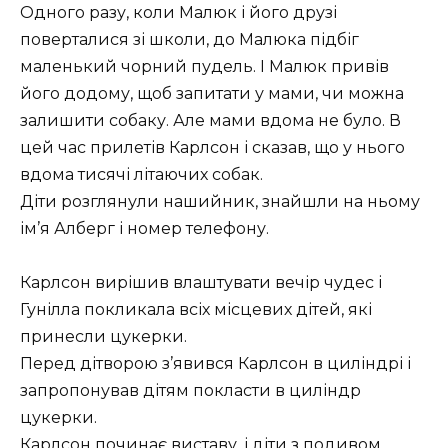
Одного разу, коли Малюк і його друзі
поверталися зі школи, до Малюка підбіг
маленький чорний пудель. І Малюк привів
його додому, щоб запитати у мами, чи можна
залишити собаку. Але мами вдома не було. В
цей час прилетів Карлсон і сказав, що у нього
вдома тисячі літаючих собак.
Діти розглянули нашийник, знайшли на ньому
ім’я Алберг і номер телефону.
Карлсон вирішив влаштувати вечір чудес і
Гунілла покликала всіх місцевих дітей, які
принесли цукерки.
Перед дітворою з’явився Карлсон в циліндрі і
запропонував дітям покласти в циліндр
цукерки.
Карлсон починає виставу, і діти з подивом