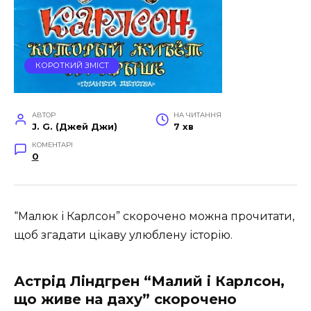
КОРОТКИЙ ЗМІСТ
АВТОР
НА ЧИТАННЯ
J. G. (Джей Джи)
7 хв
КОМЕНТАРІ
0
“Малюк і Карлсон” скорочено можна прочитати,
щоб згадати цікаву улюблену історію.
Астрід Ліндгрен “Малий і Карлсон,
що живе на даху” скорочено