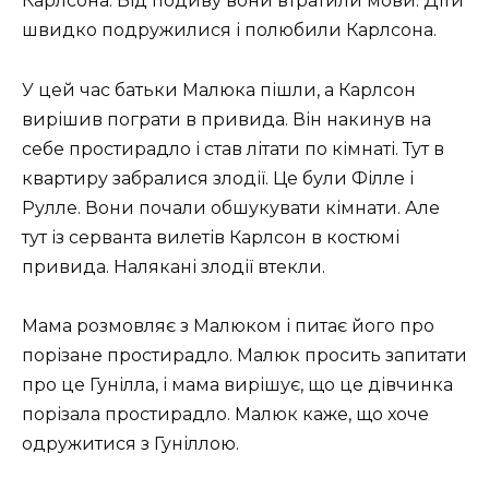
Карлсона. Від подиву вони втратили мови. Діти
швидко подружилися і полюбили Карлсона.
У цей час батьки Малюка пішли, а Карлсон
вирішив пограти в привида. Він накинув на
себе простирадло і став літати по кімнаті. Тут в
квартиру забралися злодії. Це були Філле і
Рулле. Вони почали обшукувати кімнати. Але
тут із серванта вилетів Карлсон в костюмі
привида. Налякані злодії втекли.
Мама розмовляє з Малюком і питає його про
порізане простирадло. Малюк просить запитати
про це Гунілла, і мама вирішує, що це дівчинка
порізала простирадло. Малюк каже, що хоче
одружитися з Гуніллою.