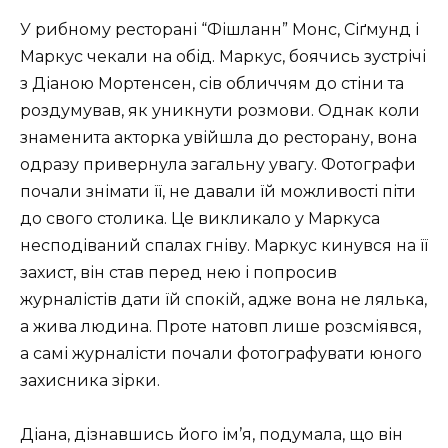
У рибному ресторані “Фішланн” Монс, Сіґмунд і
Маркус чекали на обід. Маркус, боячись зустрічі
з Діаною Мортенсен, сів обличчям до стіни та
роздумував, як уникнути розмови. Однак коли
знаменита акторка увійшла до ресторану, вона
одразу привернула загальну увагу. Фотографи
почали знімати її, не давали їй можливості піти
до свого столика. Це викликало у Маркуса
несподіваний спалах гніву. Маркус кинувся на її
захист, він став перед нею і попросив
журналістів дати їй спокій, адже вона не лялька,
а жива людина. Проте натовп лише розсміявся,
а самі журналісти почали фотографувати юного
захисника зірки.
Діана, дізнавшись його ім’я, подумала, що він