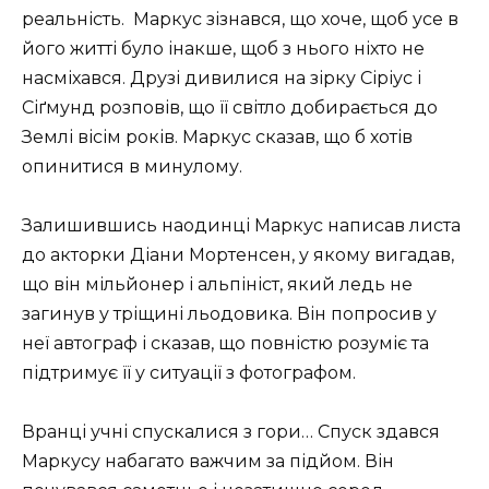
реальність. Маркус зізнався, що хоче, щоб усе в
його житті було інакше, щоб з нього ніхто не
насміхався. Друзі дивилися на зірку Сіріус і
Сіґмунд розповів, що її світло добирається до
Землі вісім років. Маркус сказав, що б хотів
опинитися в минулому.
Залишившись наодинці Маркус написав листа
до акторки Діани Мортенсен, у якому вигадав,
що він мільйонер і альпініст, який ледь не
загинув у тріщині льодовика. Він попросив у
неї автограф і сказав, що повністю розуміє та
підтримує її у ситуації з фотографом.
Вранці учні спускалися з гори… Спуск здався
Маркусу набагато важчим за підйом. Він