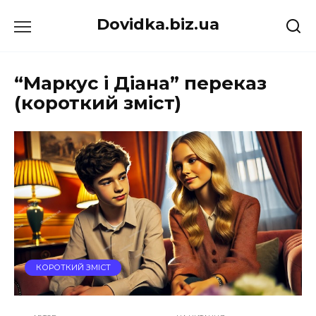
Перейти
Dovidka.biz.ua
до
вмісту
“Маркус і Діана” переказ
(короткий зміст)
КОРОТКИЙ ЗМІСТ