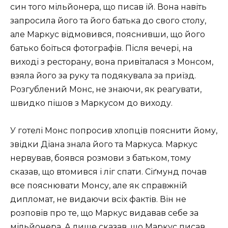
син того мільйонера, що писав їй. Вона навіть
запросила його та його батька до свого столу,
але Маркус відмовився, пояснивши, що його
батько боїться фотографів. Після вечері, на
виході з ресторану, вона привіталася з Монсом,
взяла його за руку та подякувала за приїзд.
Розгублений Монс, не знаючи, як реагувати,
швидко пішов з Маркусом до виходу.
У готелі Монс попросив хлопців пояснити йому,
звідки Діана знала його та Маркуса. Маркус
нервував, боявся розмови з батьком, тому
сказав, що втомився і ліг спати. Сіґмунд почав
все пояснювати Монсу, але як справжній
дипломат, не видаючи всіх фактів. Він не
розповів про те, що Маркус видавав себе за
мільйонера. А лише сказав, що Маркус писав