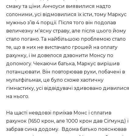
смаку та ціни. Анчоуси виявилися надто
солоними, усі відмовилися їх їсти, тому Маркус
мужньо з’їв 4 порції. Після того він подолав
величезну мʼясну страву, але після цього йому
стало погано. Та найбільшою проблемою стало
те, що в них не вистачало грошей на оплату
рахунку, і їм довелося дзвонити Монсу по
допомогу. Чекаючи батька, Маркус вирішив
потанцювати. Він повторював рухи, побачені в
мультфільмах, це було схоже хаотичну
гімнастику, усі відвідувачі здивовано дивилися
на нього.
На щасті невдовзі приїхав Монс і сплатив
рахунок (1650 крон, але 1000 крон дав Сіґмунд) і
забрав сина додому. Вдома батько пояснював