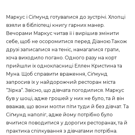
Маркус і Сіґмунд готувалися до зустрічі. Хлопці
взяли в бібліотеці книгу гарних манер.
Вечорами Маркус читав її і вирішив змінити
себе, щоб не осоромитися перед Діаною.Також
друзі записалися на теніс, намагалися грати,
хоча виходило погано. Одного разу на корт
прийшли їх однокласниці Еллен Кристина та
Муна. Щоб справити враження, Сіґмунд
запросив їх у найдорожчий ресторан міста
“Зірка”. Звісно, що дівчата погодилися. Маркус
був у шоці, адже грошей у них не було, та й він
вважав, що вони могли піти туди й без дівчат. Та
Сіґмунд наполіг, адже йому потрібно було
вчитися поводитися у дорогих ресторанах, та й
практика спілкування з дівчатами потрібна.