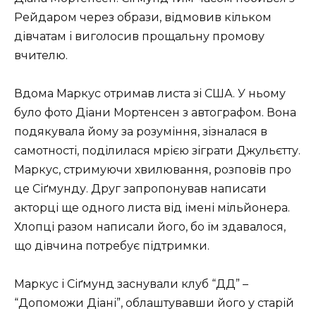
Рейдаром через образи, відмовив кільком
дівчатам і виголосив прощальну промову
вчителю.
Вдома Маркус отримав листа зі США. У ньому
було фото Діани Мортенсен з автографом. Вона
подякувала йому за розуміння, зізналася в
самотності, поділилася мрією зіграти Джульєтту.
Маркус, стримуючи хвилювання, розповів про
це Сіґмунду. Друг запропонував написати
акторці ще одного листа від імені мільйонера.
Хлопці разом написали його, бо їм здавалося,
що дівчина потребує підтримки.
Маркус і Сіґмунд заснували клуб “ДД” –
“Допоможи Діані”, облаштувавши його у старій