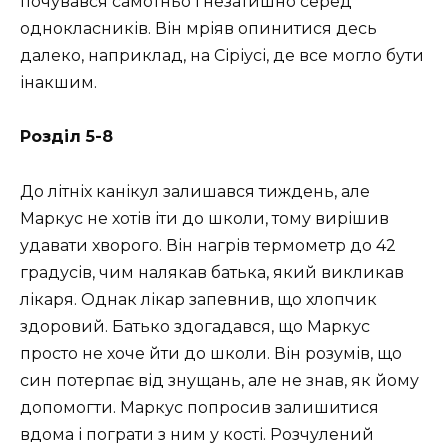
почувався самотньо і незатишно серед
однокласників. Він мріяв опинитися десь
далеко, наприклад, на Сіріусі, де все могло бути
інакшим.
Розділ 5-8
До літніх канікул залишався тиждень, але
Маркус не хотів іти до школи, тому вирішив
удавати хворого. Він нагрів термометр до 42
градусів, чим налякав батька, який викликав
лікаря. Однак лікар запевнив, що хлопчик
здоровий. Батько здогадався, що Маркус
просто не хоче йти до школи. Він розумів, що
син потерпає від знущань, але не знав, як йому
допомогти. Маркус попросив залишитися
вдома і пограти з ним у кості. Розчулений