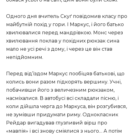
Одного дня вчитель Скуґ повідомив класу про
майбутній похід у гори. І Маркус, і його батько
хвилювалися перед мандрівкою. Монс через
хвилювання поклав у похідних рюкзак сина
мало не усі речі з дому, і через це він став
непідйомним.
Перед від’їздом Маркус пообіцяв батькові, що
колись вони разом підкорять вершину. Учні,
побачивши його з величезним рюкзаком,
насміхалися. В автобусі всі складали пісню, і
коли дійшла черга до Маркуса, він розгубився,
не зумівши придумати риму. Однокласник
Рейдар вигадував глузливий вірш про
«мавпія» і всі знову сміялися з нього… А потім