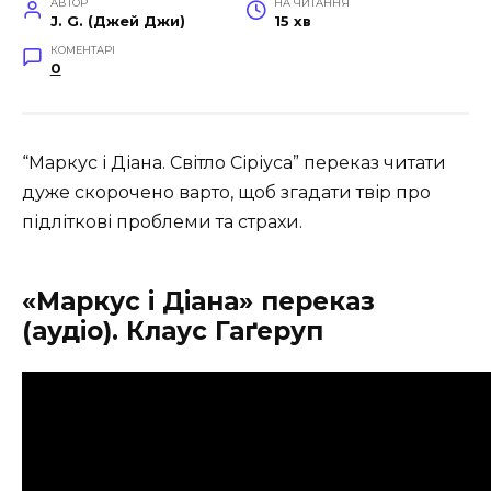
АВТОР
НА ЧИТАННЯ
J. G. (Джей Джи)
15 хв
КОМЕНТАРІ
0
“Маркус і Діана. Світло Сіріуса” переказ читати
дуже скорочено варто, щоб згадати твір про
підліткові проблеми та страхи.
«Маркус і Діана» переказ
(аудіо).
Клаус Гаґеруп