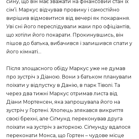
сину, що він має зважати на фінансовий стан їх
сім’ї. Маркус відчував провину і самостійно
вирішив відмовитися від вечері як покарання.
Уві сні його переслідували жахи про офіціантів,
що хотіли його покарати. Прокинувшись, він
пішов до батька, вибачився і залишився спати у
його кімнаті…
Після злощасного обіду Маркус уже не думав
про зустріч з Діаною. Вони з батьком планували
поїхати у відпустку в Данію, в парк Тіволі. Та
через два тижні Маркус отримав листа від
Діани Мортенсен, яка запрошувала його на
зустріч у Гортені. Хлопець злякався викриття
своєї брехні, але Сіґмунд переконував друга
поїхати на зустріч з акторкою. Сіґмунду вдалося
переконати Монса, що Гортен – чудове місце