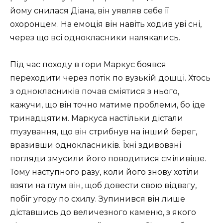
йому снилася Діана, він уявляв себе її
охоронцем. На емоція він навіть ходив уві сні,
через що всі однокласники налякались.
Під час походу в гори Маркус боявся
переходити через потік по вузькій дошці. Хтось
з однокласників почав сміятися з нього,
кажучи, що він точно матиме проблеми, бо іде
тринадцятим. Маркуса настільки дістали
глузування, що він стрибнув на інший берег,
вразивши однокласників. Їхні здивовані
погляди змусили його поводитися сміливіше.
Тому наступного разу, коли його знову хотіли
взяти на глум він, щоб довести свою відвагу,
побіг угору по схилу. Зупинився він лише
діставшись до величезного каменю, з якого