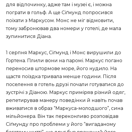
для відпочинку, адже там і музеї є, і можна
пограти в гольф. А ще Сіґмунд попросився
поїхати з Маркусом. Монс не міг відмовити,
тому забронював два номери у готелі, де мала
зупинитися Діана.
1 серпня Маркус, Сіґмунд і Монс вирушили до
Гортена. Плили вони на паромі. Маркус погано
переносив штормове море, його нудило. На
щастя поїздка тривала менше години. Після
поселення в готель друзі почали готуватися до
зустрічі з Діаною. Маркус приміряв різний одяг,
репетирував манеру поведінки й навіть почав
вживатися в образ “Маркуса-молодшого”, сина
мільйонера. Він так переконливо розповідав
Сіґмунду про проблеми у його “вигаданому