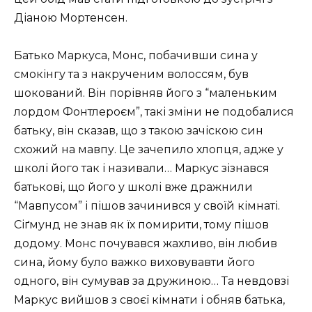
Діаною Мортенсен.
Батько Маркуса, Монс, побачивши сина у
смокінгу та з накрученим волоссям, був
шокований. Він порівняв його з “маленьким
лордом Фонтлероєм”, такі зміни не подобалися
батьку, він сказав, що з такою зачіскою син
схожий на мавпу. Це зачепило хлопця, адже у
школі його так і називали… Маркус зізнався
батькові, що його у школі вже дражнили
“Мавпусом” і пішов зачинився у своїй кімнаті.
Сіґмунд не знав як їх помирити, тому пішов
додому. Монс почувався жахливо, він любив
сина, йому було важко виховувавти його
одного, він сумував за дружиною… Та невдовзі
Маркус вийшов з своєї кімнати і обняв батька,