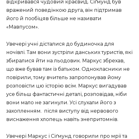
відкривався чудовий краєвид. Сіґмунд був
вражений поведінкою друга, він підтримав
його й пообіцяв більше не називати
«Мавпусом».
Увечері учні дісталися до будиночка для
ночівлі. Там вони зустріли данських туристів, які
збиралися йти на льодовик. Маркус збрехав,
що вже бував там із батьком. Однокласники не
повірили, тому вчитель запропонував йому
розповісти цю історію всім. Маркус вигадував
усе більш фантастичні деталі, розповідав, ніби
вони мало не загинули. Усі слухали його з
захопленням. після виступу від нервового
виснаження хлопець навіть знепритомнів.
Увечері Маркус і Сіґмунд говорили про мрії та