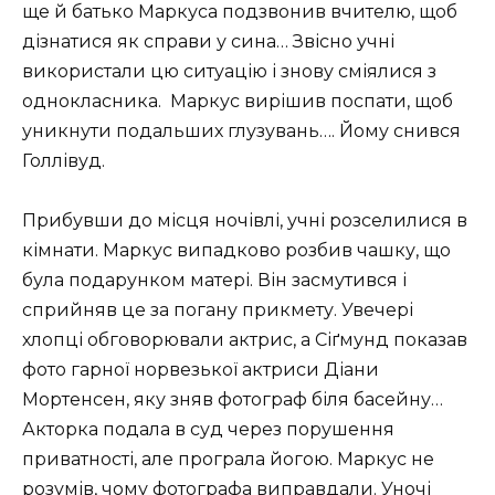
ще й батько Маркуса подзвонив вчителю, щоб
дізнатися як справи у сина… Звісно учні
використали цю ситуацію і знову сміялися з
однокласника. Маркус вирішив поспати, щоб
уникнути подальших глузувань…. Йому снився
Голлівуд.
Прибувши до місця ночівлі, учні розселилися в
кімнати. Маркус випадково розбив чашку, що
була подарунком матері. Він засмутився і
сприйняв це за погану прикмету. Увечері
хлопці обговорювали актрис, а Сіґмунд показав
фото гарної норвезької актриси Діани
Мортенсен, яку зняв фотограф біля басейну…
Акторка подала в суд через порушення
приватності, але програла йогою. Маркус не
розумів, чому фотографа виправдали. Уночі