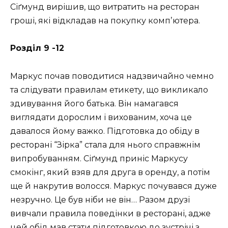
Сіґмунд вирішив, що витратить на ресторан
гроші, які відкладав на покупку компʼютера.
Розділ 9 -12
Маркус почав поводитися надзвичайно чемно
та слідувати правилам етикету, що викликало
здивування його батька. Він намагався
виглядати дорослим і вихованим, хоча це
давалося йому важко. Підготовка до обіду в
ресторані “Зірка” стала для нього справжнім
випробуванням. Сіґмунд приніс Маркусу
смокінг, який взяв для друга в оренду, а потім
ще й накрутив волосся. Маркус почувався дуже
незручно. Це був ніби не він… Разом друзі
вивчали правила поведінки в ресторані, адже
цей обід мав стати підготовкою до зустрічі з