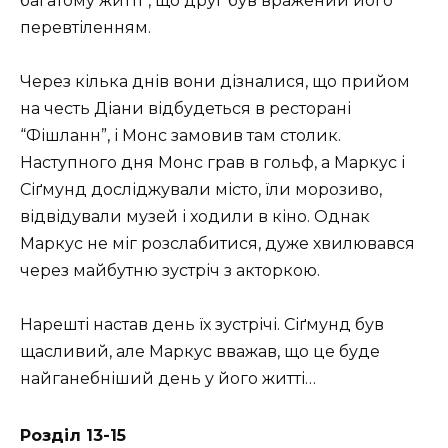
багатому житті”, що друг був вражений його
перевтіленням.
Через кілька днів вони дізналися, що прийом
на честь Діани відбудеться в ресторані
“Фішланн”, і Монс замовив там столик.
Наступного дня Монс грав в гольф, а Маркус і
Сіґмунд досліджували місто, їли морозиво,
відвідували музей і ходили в кіно. Однак
Маркус не міг розслабитися, дуже хвилювався
через майбутню зустріч з акторкою.
Нарешті настав день їх зустрічі. Сіґмунд був
щасливий, але Маркус вважав, що це буде
найганебніший день у його житті…
Розділ 13-15