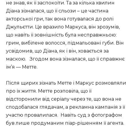
не знав, як її заспокоїти. Та за кілька хвилин
Діана зізналася, що її сльози – це частина
акторської гри, так вона готувалася до ролі
Джульєтти. Це вразило Маркуса, він зрозумів,
що навіть її зовнішність була несправжньою:
грим, вибілене волосся, підмальовані губи. Він
усвідомив, що Діана, як і він, ховається за
маскою. Згодом вона зізналася, що її справжнє
ім’я — Метте.
Після щирих зізнать Метте і Маркус розмовляли
про їх життя. Метте розповіла, що її
відсторонили від серіалу через те, що вона не
сподобалася глядачам, а рекламна кампанія з її
участю провалилася. Навіть суд з фотографом
був лише продуманим піар-рішенням її агента.