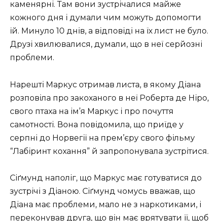
каменярні. Там вони зустрічалися майже
кожного дня і думали чим можуть допомогти
їй. Минуло 10 днів, а відповіді на їх лист не було.
Друзі хвилювалися, думали, що в неї серйозні
проблеми.
Нарешті Маркус отримав листа, в якому Діана
розповіла про закоханого в неї Роберта де Ніро,
свого птаха на ім’я Маркус і про почуття
самотності. Вона повідомила, що приїде у
серпні до Норвегії на прем’єру свого фільму
“Лабіринт кохання” й запропонувала зустрітися.
Сіґмунд наполіг, що Маркус має готуватися до
зустрічі з Діаною. Сіґмунд чомусь вважав, що
Діана має проблеми, мало не з наркотиками, і
переконував друга, що він має врятувати її, щоб