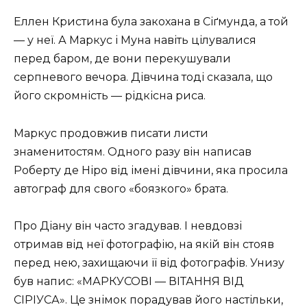
Еллен Кристина була закохана в Сіґмунда, а той
— у неї. А Маркус і Муна навіть цілувалися
перед баром, де вони перекушували
серпневого вечора. Дівчина тоді сказала, що
його скромність — рідкісна риса.
Маркус продовжив писати листи
знаменитостям. Одного разу він написав
Роберту де Ніро від імені дівчини, яка просила
автограф для свого «боязкого» брата.
Про Діану він часто згадував. І невдовзі
отримав від неї фотографію, на якій він стояв
перед нею, захищаючи її від фотографів. Унизу
був напис: «МАРКУСОВІ — ВІТАННЯ ВІД
СІРІУСА». Це знімок порадував його настільки,