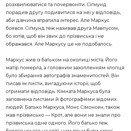
розхвилюватися та почервоніти. Сіґмунд
порадив другу подивитися на неї у відповідь,
аби дівчина втратила інтерес. Але Маркус
боявся. Сіґмунд теж називав друга Мавпусом,
бо хотів, щоб він звик до прізвиська і не
ображався. Але Маркусу це не подобалось.
Маркус жив із батьком на околиці міста. Його
матір померла, а головним захопленням хлопця
було збирання автографів знаменитостей. Він
писав їм листи, вигадуючи історії, щоб
отримати відповідь. Кімната Маркуса була
заповнена листами й фотографіями відомих
людей. Батько Маркуса, Монс Сімонсен, також
мав прізвисько — Крот, але вони не знали про
прізвиська одне одного. Його батько теж
боявся усього на світі, цим вони були схожі.