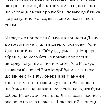
акторці листи, щоб підтримати її, і підкреслив,
що хлопець писав про любов і повагу до батька.
Це розчулило Монса, він заспокоївся і пішов
спати.
Маркус же попросив Сіґмунда привести Діану
до їхньої кімнати для відвертої розмови. Коли
Діана прийшла, то Сіґмунд думав, що Маркус
збреше, що його батько поїхав і попросить
акторку погуляти з ними містом. Але Маркус
зізнався їй, що всі його історії були вигадкою і
що він не син мільйонера, а звичайний
хлопець, якого дражнять у школі. Він визнав,
що йому легше вдавати когось іншого, ніж бути
собою. Маркус очікував, що Діана розгнівається,
але вона почала плакати. Шокований хлопець