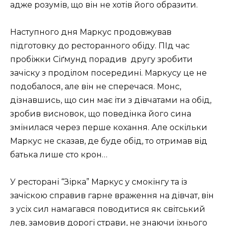
адже розумів, що він не хотів його образити.
Наступного дня Маркус продовжував
підготовку до ресторанного обіду. ПІд час
пробіжки Сіґмунд порадив другу зробити
зачіску з проділом посередині. Маркусу це не
подобалося, але він не сперечася. Монс,
дізнавшись, що син має іти з дівчатами на обід,
зробив висновок, що поведінка його сина
змінилася через перше кохання. Але оскільки
Маркус не сказав, де буде обід, то отримав від
батька лише сто крон…
У ресторані “Зірка” Маркус у смокінгу та із
зачіскою справив гарне враження на дівчат, він
з усіх сил намагався поводитися як світський
лев, замовив дорогі страви, не знаючи їхнього