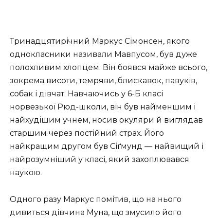
Тринадцятирічний Маркус Сімонсен, якого
однокласники називали Мавпусом, був дуже
полохливим хлопцем. Він боявся майже всього,
зокрема висоти, темряви, блискавок, павуків,
собак і дівчат. Навчаючись у 6-Б класі
норвезької Рюд-школи, він був найменшим і
найхудішим учнем, носив окуляри й виглядав
старшим через постійний страх. Його
найкращим другом був Сіґмунд — найвищий і
найрозумніший у класі, який захоплювався
наукою.
Одного разу Маркус помітив, що на нього
дивиться дівчина Муна, що змусило його