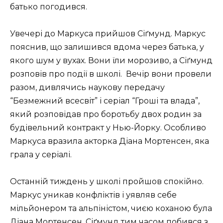
батько погодився.
Увечері до Маркуса прийшов Сіґмунд. Маркус
пояснив, що залишився вдома через батька, у
якого шум у вухах. Вони їли морозиво, а Сіґмунд
розповів про події в школі. Вечір вони провели
разом, дивлячись наукову передачу
“Безмежний всесвіт” і серіал “Гроші та влада”,
який розповідав про боротьбу двох родин за
будівельний контракт у Нью-Йорку. Особливо
Маркуса вразила акторка Діана Мортенсен, яка
грала у серіалі.
Останній тиждень у школі пройшов спокійно.
Маркус уникав конфліктів і уявляв себе
мільйонером та альпіністом, чиєю коханою була
Діана Мортенсен. Сіґмунд тим часом побився з