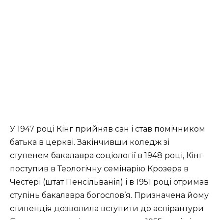
У 1947 році Кінг прийняв сан і став помічником
батька в церкві. Закінчивши коледж зі
ступенем бакалавра соціології в 1948 році, Кінг
поступив в Теологічну семінарію Крозера в
Честері (штат Пенсільванія) і в 1951 році отримав
ступінь бакалавра богослов’я. Призначена йому
стипендія дозволила вступити до аспірантури