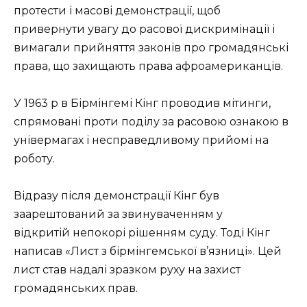
протести і масові демонстрації, щоб
привернути увагу до расової дискримінації і
вимагали прийняття законів про громадянські
права, що захищають права афроамериканців.
У 1963 р в Бірмінгемі Кінг проводив мітинги,
спрямовані проти поділу за расовою ознакою в
універмагах і несправедливому прийомі на
роботу.
Відразу після демонстрації Кінг був
заарештований за звинуваченням у
відкритій непокорі рішенням суду. Тоді Кінг
написав «Лист з бірмінгемської в’язниці». Цей
лист став надалі зразком руху на захист
громадянських прав.