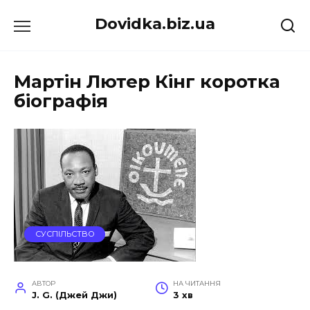
Перейти
Dovidka.biz.ua
до
вмісту
Мартін Лютер Кінг коротка
біографія
СУСПІЛЬСТВО
АВТОР
НА ЧИТАННЯ
J. G. (Джей Джи)
3 хв