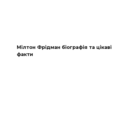
Мілтон Фрідман біографія та цікаві
факти