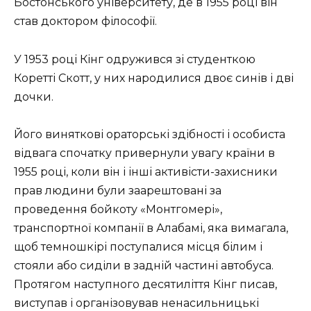
Бостонського університету, де в 1955 році він
став доктором філософії.
У 1953 році Кінг одружився зі студенткою
Коретті Скотт, у них народилися двоє синів і дві
дочки.
Його виняткові ораторські здібності і особиста
відвага спочатку привернули увагу країни в
1955 році, коли він і інші активісти-захисники
прав людини були заарештовані за
проведення бойкоту «Монтгомері»,
транспортної компанії в Алабамі, яка вимагала,
щоб темношкірі поступалися місця білим і
стояли або сиділи в задній частині автобуса.
Протягом наступного десятиліття Кінг писав,
виступав і організовував ненасильницькі