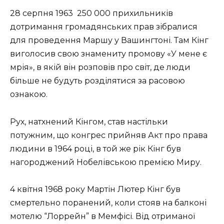
28 серпня 1963 250 000 прихильників
дотримання громадянських прав зібралися
для проведення Маршу у Вашингтоні. Там Кінг
виголосив свою знамениту промову «У мене є
мрія», в якій він розповів про світ, де люди
більше не будуть розділятися за расовою
ознакою.
Рух, натхнений Кінгом, став настільки
потужним, що конгрес прийняв Акт про права
людини в 1964 році, в той же рік Кінг був
нагороджений Нобелівською премією Миру.
4 квітня 1968 року Мартін Лютер Кінг був
смертельно поранений, коли стояв на балконі
мотелю “Лоррейн” в Мемфісі. Від отриманої