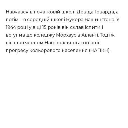
Навчався в початковій школі Девіда Говарда, а
потім – в середній школі Букера Вашингтона. У
1944 році у віці 15 років він склав іспити і
вступив до коледжу Морхаус в Атланті. Тоді ж
він став членом Національної асоціації
прогресу кольорового населення (НАПКН).