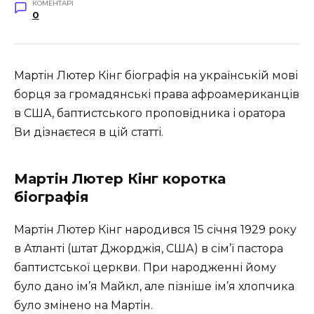
КОМЕНТАРІ
0
Мартін Лютер Кінг біографія на українській мові
борця за громадянські права афроамериканців
в США, баптистського проповідника і оратора
Ви дізнаєтеся в цій статті.
Мартін Лютер Кінг коротка
біографія
Мартін Лютер Кінг народився 15 січня 1929 року
в Атланті (штат Джорджія, США) в сім’ї пастора
баптистської церкви. При народженні йому
було дано ім’я Майкл, але пізніше ім’я хлопчика
було змінено на Мартін.