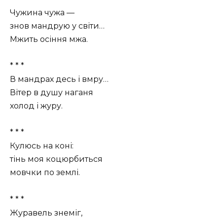
Чужина чужа —
знов мандрую у світи…
Мжить осіння мжа.
* * *
В мандрах десь і вмру…
Вітер в душу наганя
холод і журу.
* * *
Кулюсь на коні:
тінь моя коцюрбиться
мовчки по землі.
* * *
Журавель знеміг,