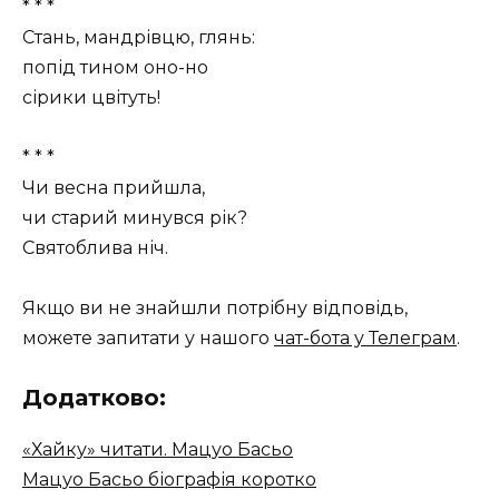
* * *
Стань, мандрівцю, глянь:
попід тином оно-но
сірики цвітуть!
* * *
Чи весна прийшла,
чи старий минувся рік?
Святоблива ніч.
Якщо ви не знайшли потрібну відповідь,
можете запитати у нашого
чат-бота у Телеграм
.
Додатково:
«Хайку» читати. Мацуо Басьо
Мацуо Басьо біографія коротко