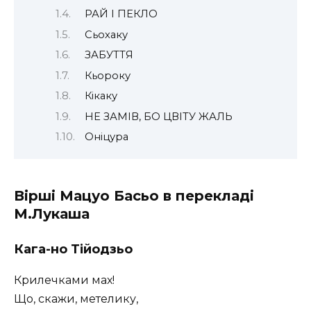
РАЙ І ПЕКЛО
Сьохаку
ЗАБУТТЯ
Кьороку
Кікаку
НЕ ЗАМІВ, БО ЦВІТУ ЖАЛЬ
Оніцура
Вірші Мацуо Басьо в перекладі
М.Лукаша
Кага-но Тійодзьо
Крилечками мах!
Що, скажи, метелику,