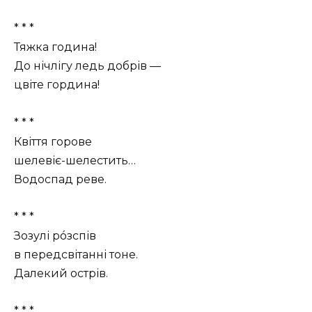
* * *
Тяжка година!
До нічлігу ледь добрів —
цвіте гордина!
* * *
Квіття горове
шелевіє-шелестить…
Водоспад реве.
* * *
Зозулі рóзспів
в передсвітанні тоне.
Далекий острів.
* * *