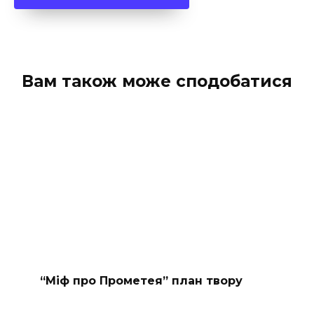
Вам також може сподобатися
“Міф про Прометея” план твору