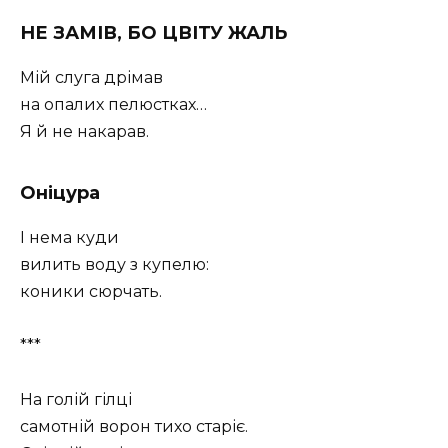
НЕ ЗАМІВ, БО ЦВІТУ ЖАЛЬ
Мій слуга дрімав
на опалих пелюстках…
Я й не накарав.
Оніцура
І нема куди
вилить воду з купелю:
коники сюрчать.
***
На голій гілці
самотній ворон тихо старіє.