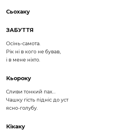
Сьохаку
ЗАБУТТЯ
Осінь-самота.
Рік ні в кого не бував,
і в мене ніхто.
Кьороку
Сливи тонкий пах…
Чашку гість підніс до уст
ясно-голубу.
Кікаку