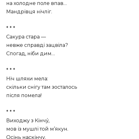
на холодне поле впав…
Мандрівця нічліг.
* * *
Сакура стара —
невже справді зацвіла?
Спогад, ніби дим…
* * *
Ніч шляхи мела:
скільки снігу там зосталось
після помела!
* * *
Виходжу з Кінчý,
мов із мушлі той м’якун.
Осінь наскінчу.