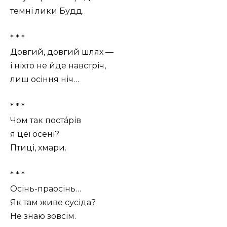
темні лики Будд.
* * *
Довгий, довгий шлях —
і ніхто не йде навстріч,
лиш осіння ніч…
* * *
Чом так постáрів
я цеї осені?
Птиці, хмари.
* * *
Осінь-праосінь…
Як там живе сусіда?
Не знаю зовсім.