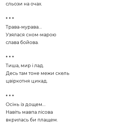
сльози на очах.
* * *
Трава-мурава…
Узялася сном-марою
слава бойова.
* * *
Тиша, мир і лад.
Десь там тоне межи скель
цвіркотня цикад.
* * *
Осінь із дощем…
Навіть мавпа лісова
вкрилась би плащем.