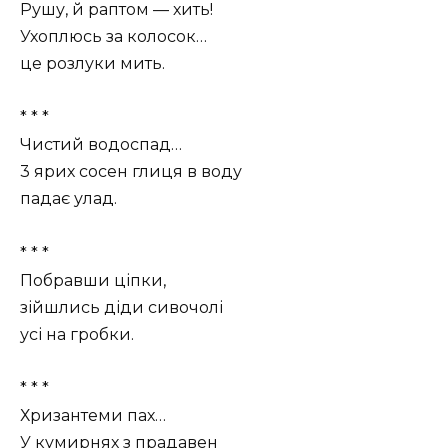
Рушу, й раптом — хить!
Ухоплюсь за колосок…
це розлуки мить.
* * *
Чистий водоспад…
3 ярих сосен глиця в воду
падає улад.
* * *
Побравши ціпки,
зійшлись діди сивочолі
усі на гробки.
* * *
Хризантеми пах…
У кумирнях з прадавен