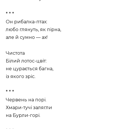
* * *
Он рибалка-птах:
любо глянуть, як пірна,
але й сумно — ах!
Чистота
Білий лотос-цвіт:
не цурається багна,
із якого зріс.
* * *
Червень на порі.
Хмари-тучі залягли
на Бурли-горі.