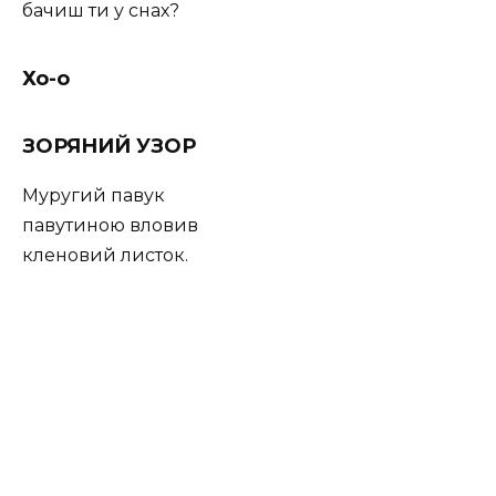
бачиш ти у снах?
Хо-о
ЗОРЯНИЙ УЗОР
Муругий павук
павутиною вловив
кленовий листок.