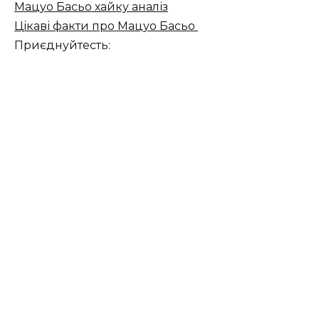
Мацуо Басьо хайку аналіз
Цікаві факти про Мацуо Басьо
Приєднуйтесть: