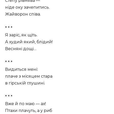
Степу рівнява —
ніде оку зачепитись.
Жайворон співа.
* * *
Я заріс, як щіть.
А худий який, блідий!
Весняні дощі…
* * *
Видиться мені:
плаче з місяцем стара
в гірській глушині.
* * *
Вже й по маю — ах!
Птахи плачуть, а у риб