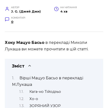
АВТОР
НА ЧИТАННЯ
J. G. (Джей Джи)
4 хв
КОМЕНТАРІ
0
Хоку Мацуо Басьо
в перекладі Миколи
Лукаша ви можете прочитати в цій статті.
Зміст
Вірші Мацуо Басьо в перекладі
М.Лукаша
Кага-но Тійодзьо
Хо-о
ЗОРЯНИЙ УЗОР