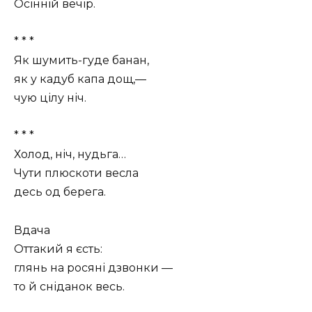
Осінній вечір.
* * *
Як шумить-гуде банан,
як у кадуб капа дощ,—
чую цілу ніч.
* * *
Холод, ніч, нудьга…
Чути плюскоти весла
десь од берега.
Вдача
Оттакий я єсть:
глянь на росяні дзвонки —
то й сніданок весь.