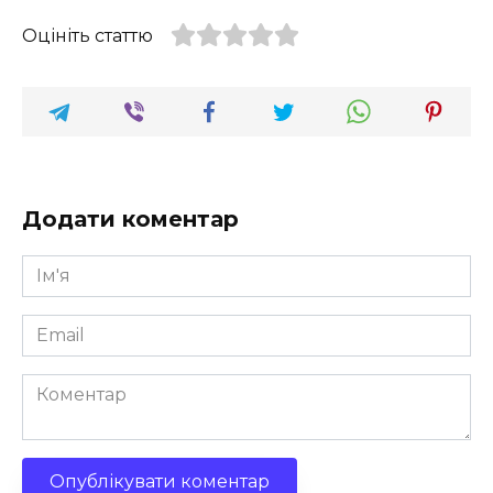
Оцініть статтю
Додати коментар
Ім'я
*
Email
*
Коментар