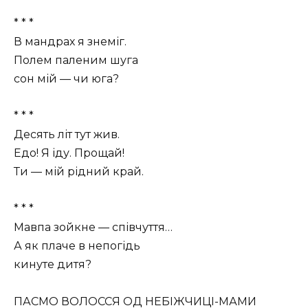
* * *
В мандрах я знеміг.
Полем паленим шуга
сон мій — чи юга?
* * *
Десять літ тут жив.
Едо! Я іду. Прощай!
Ти — мій рідний край.
* * *
Мавпа зойкне — співчуття…
А як плаче в непогідь
кинуте дитя?
ПАСМО ВОЛОССЯ ОД НЕБІЖЧИЦІ-МАМИ