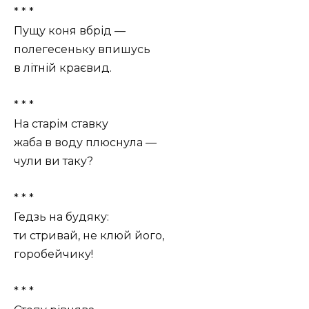
* * *
Пущу коня вбрід —
полегесеньку впишусь
в літній краєвид.
* * *
На старім ставку
жаба в воду плюснула —
чули ви таку?
* * *
Гедзь на будяку:
ти стривай, не клюй його,
горобейчику!
* * *