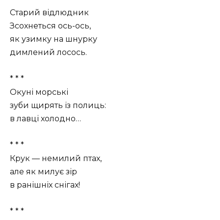
Старий відлюдник
Зсохнеться ось-ось,
як узимку на шнурку
димлений лосось.
* * *
Окуні морські
зуби щирять із полиць:
в лавці холодно…
* * *
Крук — немилий птах,
але як милує зір
в ранішніх снігах!
* * *