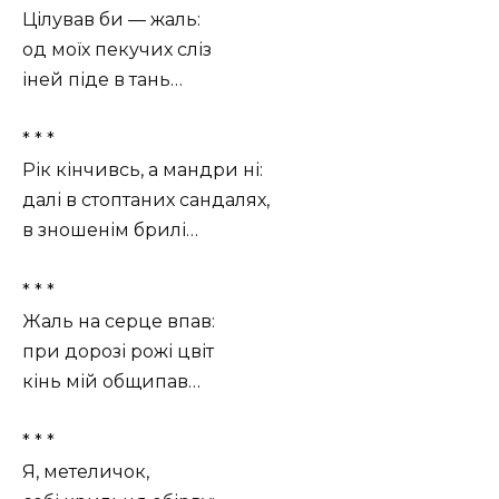
Цілував би — жаль:
од моїх пекучих сліз
іней піде в тань…
* * *
Рік кінчивсь, а мандри ні:
далі в стоптаних сандалях,
в зношенім брилі…
* * *
Жаль на серце впав:
при дорозі рожі цвіт
кінь мій общипав…
* * *
Я, метеличок,