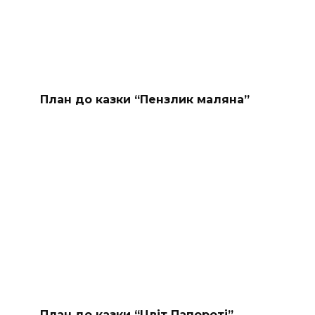
План до казки “Пензлик маляна”
План до казки “Цвіт Папороті”