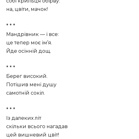
собі крильця обірву:
на, цвіти, мачок!
* * *
Мандрівник — і все:
це тепер моє ім’я.
Йде осінній дощ.
* * *
Берег високий.
Потішив мені душу
самотній сокіл.
* * *
Із далеких літ
скільки всього нагадав
цей вишневий цвіт!