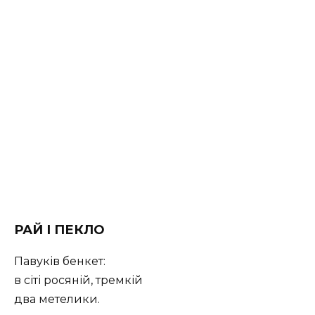
РАЙ І ПЕКЛО
Павуків бенкет:
в сіті росяній, тремкій
два метелики.