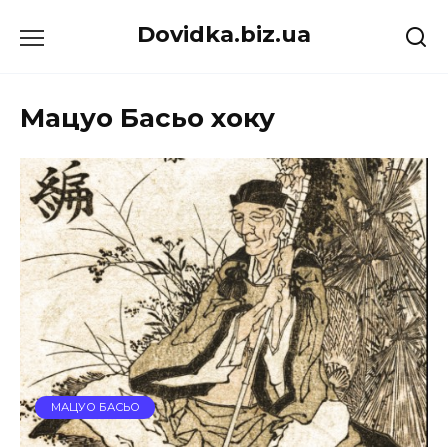
Перейти
Dovidka.biz.ua
до
вмісту
Мацуо Басьо хоку
МАЦУО БАСЬО