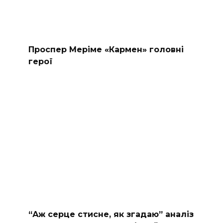
Проспер Меріме «Кармен» головні
герої
“Аж серце стисне, як згадаю” аналіз