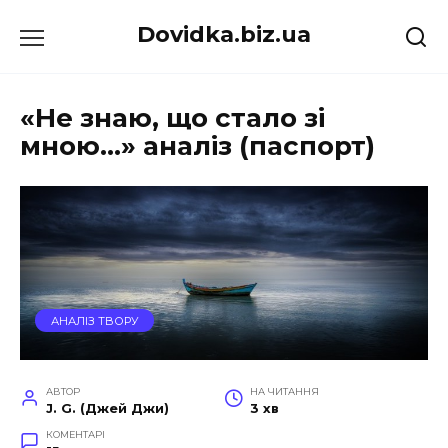
Перейти
Dovidka.biz.ua
до
вмісту
«Не знаю, що стало зі
мною…» аналіз (паспорт)
АНАЛІЗ ТВОРУ
АВТОР
НА ЧИТАННЯ
J. G. (Джей Джи)
3 хв
КОМЕНТАРІ