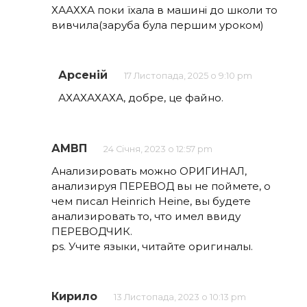
ХААХХА поки їхала в машині до школи то
вивчила(заруба була першим уроком)
Арсеній
17 Листопада, 2025 о 9:10 pm
АХАХАХАХА, добре, це файно.
АМВП
24 Січня, 2023 о 12:57 pm
Анализировать можно ОРИГИНАЛ,
анализируя ПЕРЕВОД вы не поймете, о
чем писал Heinrich Heine, вы будете
анализировать то, что имел ввиду
ПЕРЕВОДЧИК.
ps. Учите языки, читайте оригиналы.
Кирило
13 Листопада, 2023 о 10:13 pm