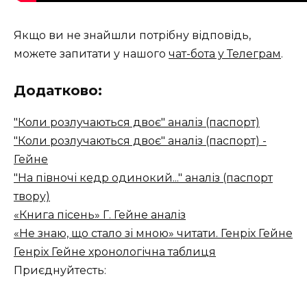
Якщо ви не знайшли потрібну відповідь,
можете запитати у нашого
чат-бота у Телеграм
.
Додатково:
"Коли розлучаються двоє" аналіз (паспорт)
"Коли розлучаються двоє" аналіз (паспорт) -
Гейне
"На півночі кедр одинокий..." аналіз (паспорт
твору)
«Книга пісень» Г. Гейне аналіз
«Не знаю, що стало зі мною» читати. Генріх Гейне
Генріх Гейне хронологічна таблиця
Приєднуйтесть: