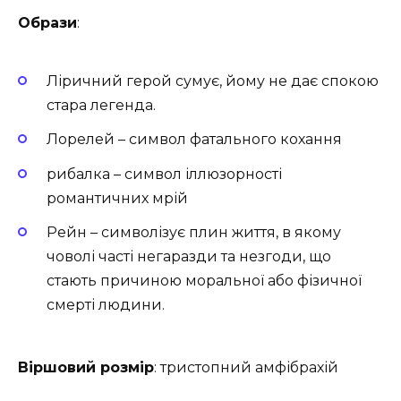
Образи
:
Ліричний герой сумує, йому не дає спокою
стара легенда.
Лорелей – символ фатального кохання
рибалка – символ іллюзорності
романтичних мрій
Рейн – символізує плин життя, в якому
човолі часті негаразди та незгоди, що
стають причиною моральної або фізичної
смерті людини.
Віршовий розмір
: тристопний амфібрахій