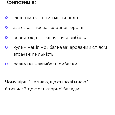
Композиція
:
експозиція – опис місця події
зав’язка – поява головної героїні
розвиток дії – з’являється рибалка
кульмінація – рибалка зачарований співом
втрачаж пильність
розв’язка – загибель рибалки
Чому вірш “Не знаю, що стало зі мною”
близький до фольклорної балади: