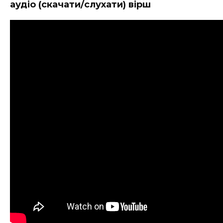
аудіо (скачати/слухати) вірш