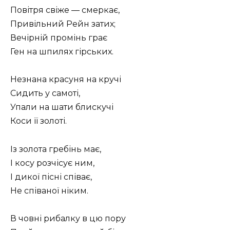
Повітря свіже — смеркає,
Привільний Рейн затих;
Вечірній промінь грає
Ген на шпилях гірських.
Незнана красуня на кручі
Сидить у самоті,
Упали на шати блискучі
Коси її золоті.
Із золота гребінь має,
I косу розчісує ним,
I дикої пісні співає,
Не співаної ніким.
В човні рибалку в цю пору