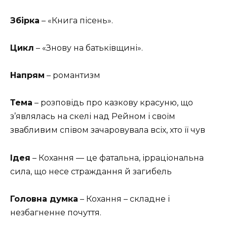
Збірка
– «Книга пісень».
Цикл
– «Знову на батьківщині».
Напрям
– романтизм
Тема
– розповідь про казкову красуню, що
з’‎являлась на скелі над Рейном і своїм
звабливим співом зачаровувала всіх, хто її чув
Ідея
– Кохання — це фатальна, ірраціональна
сила, що несе страждання й загибель
Головна думка
– Кохання – складне і
незбагненне почуття.