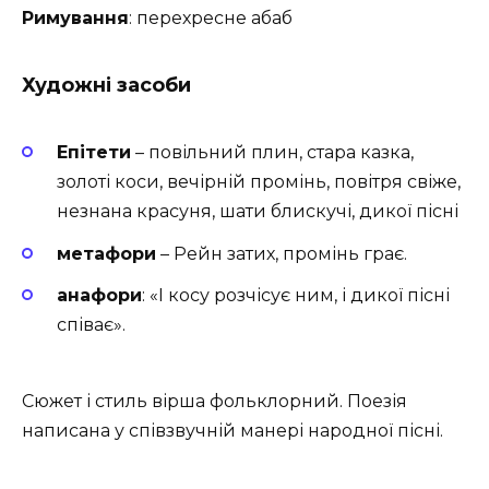
Римування
: перехресне абаб
Художні засоби
Епітети
– повільний плин, стара казка,
золоті коси, вечірній промінь, повітря свіже,
незнана красуня, шати блискучі, дикої пісні
метафори
– Рейн затих, промінь грає.
анафори
: «І косу розчісує ним, і дикої пісні
співає».
Сюжет і стиль вірша фольклорний. Поезія
написана у співзвучній манері народної пісні.