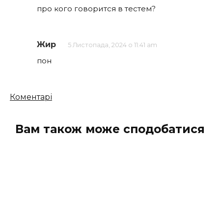
про кого говорится в тестем?
Жир
5 Листопада, 2024 о 11:41 am
пон
Кількість
Коментарі
коментарів
Вам також може сподобатися