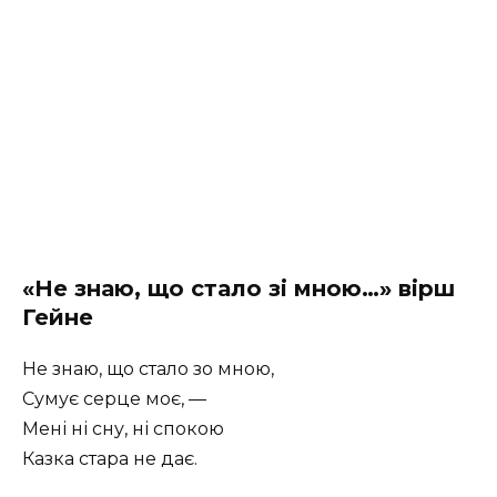
«Не знаю, що стало зі мною…» вірш
Гейне
Не знаю, що стало зо мною,
Сумує серце моє, —
Мені ні сну, ні спокою
Казка стара не дає.