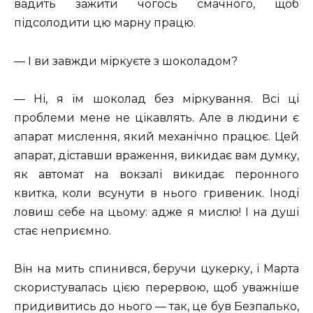
вадить зажити чогось смачного, щоб
підсолодити цю марну працю.
— І ви завжди міркуєте з шоколадом?
— Ні, я їм шоколад без міркування. Всі ці
проблеми мене не цікавлять. Але в людини є
апарат мислення, який механічно працює. Цей
апарат, діставши враження, викидає вам думку,
як автомат на вокзалі викидає перонного
квитка, коли всунути в нього гривеник. Іноді
ловиш себе на цьому: адже я мислю! І на душі
стає неприємно.
Він на мить спинився, беручи цукерку, і Марта
скористувалась цією перервою, щоб уважніше
придивитись до нього — так, це був Безпалько,