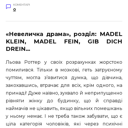
КОМЕНТАРІ
0
«Невеличка драма», розділ: MADEL
KLEIN, MADEL FEIN, GIB DICH
DREIN…
Льова Роттер у своїх розрахунках жорстоко
помилився. Тільки в мозкові, геть затруєному
чуттям, могла з’явитися думка, що дівчина,
закохавшись, втрачає для всіх, крім одного, на
принаді! Дуже наївно, зухвало й неприпущенно
рівняти жінку до будинку, що й справді
наймачів не цікавить, якщо вільних помешкань
у ньому немає. І не треба також забувати, що є
ціла категорія чоловіків, які через психічні