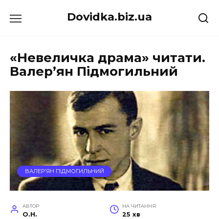
Перейти
Dovidka.biz.ua
до
вмісту
«Невеличка драма» читати.
Валер’ян Підмогильний
ВАЛЕР'ЯН ПІДМОГИЛЬНИЙ
АВТОР
НА ЧИТАННЯ
O.H.
25 хв