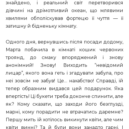
знайдено, і реальний світ перетворився
дівчині на дрімотливий океан, що млявими
хвилями обполіскував фортецю її чуття — її
затишну й бідненьку кімнату.
Одного дня, вернувшись після посади додому,
Марта побачила в кімнаті кошик червоних
троянд, до смаку впоряджений і знову
анонімний! Знову! Виходить “невідомий
лицар”, якого вона геть і згадувати забула, про
неї зовсім не забув! Це… нахабство! Справді, їй
тепер образним видався цей подарунок. Яка
впертість! Ці букети треба доконче спинити, але
як? Кому сказати, що заходи його безглузді,
марні, кому порадити не втрачатись даремне?
Першу мить їй хотілось викинути квіти, але чим
квіти винні? Та й були вони занадто гарні. І