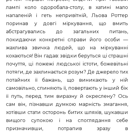
лампі коло одоробала-столу, в хатині мало
напаленій і геть непривітній, Льова Роттер
поринав у довгі міркування, що вмить
абстрагувались до загальних питань,
покидаючи конкретні справи його особи —
жахлива звичка людей, що на міркуванні
кохаються! Він гадав: звідки беруться ці страшні
почуття, ці пожежі людської істоти, божевільні
потяги, де захлинається розум? Де джерело тих
потайних її бажань, що виникають у ній
самовільно, спиняють її, повертають у інший бік
її путь, перед тим виразну й окреслену? Ось
сам він, пізнавши думкою марність змагання,
хотівши стати осторонь битих шляхів, шукавши
вищого супокою і на споглядання себе
призначивши, потрапив зразу в