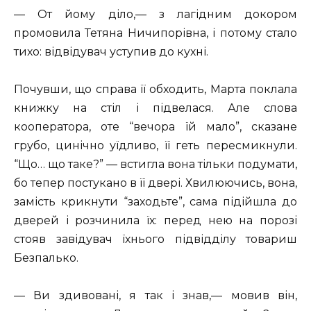
— От йому діло,— з лагідним докором
промовила Тетяна Ничипорівна, і потому стало
тихо: відвідувач уступив до кухні.
Почувши, що справа її обходить, Марта поклала
книжку на стіл і підвелася. Але слова
кооператора, оте “вечора їй мало”, сказане
грубо, цинічно уїдливо, її геть пересмикнули.
“Що… що таке?” — встигла вона тільки подумати,
бо тепер постукано в її двері. Хвилюючись, вона,
замість крикнути “заходьте”, сама підійшла до
дверей і розчинила їх: перед нею на порозі
стояв завідувач їхнього підвідділу товариш
Безпалько.
— Ви здивовані, я так і знав,— мовив він,