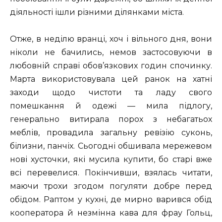
діяльності ішли різними ділянками міста.
Отже, в неділю вранці, хоч і вільного дня, вони
ніколи не бачились, немов застосовуючи в
любовній справі обов’язкових годин спочинку.
Марта використовувала цей ранок на хатні
заходи щодо чистоти та ладу свого
помешкання й одежі — мила підлогу,
генерально витирала порох з небагатьох
меблів, провадила загальну ревізію суконь,
білизни, панчіх. Сьогодні обшивала мережевом
нові хусточки, які мусила купити, бо старі вже
всі перевелися. Покінчивши, взялась читати,
маючи трохи згодом погуляти добре перед
обідом. Раптом у кухні, де мирно варився обід
кооператора й незмінна кава для фрау Гольц,