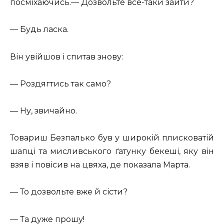
посміхаючись.— Дозвольте все-таки зайти?
— Будь ласка.
Він увійшов і спитав знову:
— Роздягтись так само?
— Ну, звичайно.
Товариш Безпалько був у широкій плисковатій
шапці та мисливського ґатунку бекеші, яку він
взяв і повісив на цвяха, де показала Марта.
— То дозвольте вже й сісти?
— Та дуже прошу!