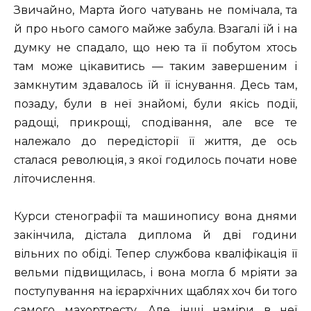
Звичайно, Марта його чатувань не помічала, та
й про нього самого майже забула. Взагалі їй і на
думку не спадало, що нею та її побутом хтось
там може цікавитись — таким завершеним і
замкнутим здавалось їй її існування. Десь там,
позаду, були в неї знайомі, були якісь події,
радощі, прикрощі, сподівання, але все те
належало до передісторії її життя, де ось
сталася революція, з якої годилось почати нове
літочислення.
Курси стенографії та машинопису вона днями
закінчила, дістала диплома й дві години
вільних по обіді. Тепер службова кваліфікація її
вельми підвищилась, і вона могла б мріяти за
поступування на ієрархічних щаблях хоч би того
самого махортресту. Але інші наміри в неї