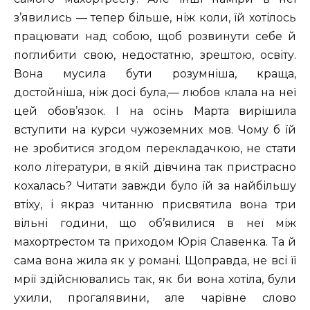
з’явились — тепер більше, ніж коли, їй хотілось
працювати над собою, щоб розвинути себе й
поглибити свою, недостатню, зрештою, освіту.
Вона мусила бути розумніша, краща,
достойніша, ніж досі була,— любов клала на неї
цей обов’язок. І на осінь Марта вирішила
вступити на курси чужоземних мов. Чому б їй
не зробитися згодом перекладачкою, не стати
коло літератури, в якій дівчина так пристрасно
кохалась? Читати завжди було їй за найбільшу
втіху, і якраз читанню присвятила вона три
вільні години, що об’явилися в неї між
махортрестом та приходом Юрія Славенка. Та й
сама вона жила як у романі. Щоправда, не всі її
мрії здійснювались так, як би вона хотіла, були
ухили, прогалявини, але чарівне слово