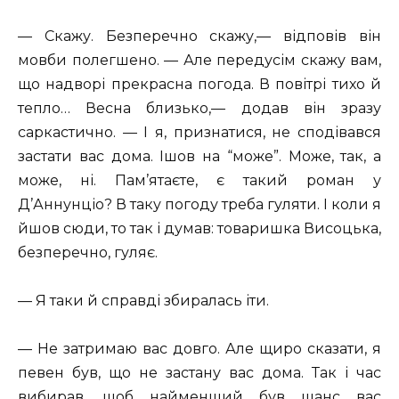
— Скажу. Безперечно скажу,— відповів він
мовби полегшено. — Але передусім скажу вам,
що надворі прекрасна погода. В повітрі тихо й
тепло… Весна близько,— додав він зразу
саркастично. — І я, признатися, не сподівався
застати вас дома. Ішов на “може”. Може, так, а
може, ні. Пам’ятаєте, є такий роман у
Д’Аннунціо? В таку погоду треба гуляти. І коли я
йшов сюди, то так і думав: товаришка Висоцька,
безперечно, гуляє.
— Я таки й справді збиралась іти.
— Не затримаю вас довго. Але щиро сказати, я
певен був, що не застану вас дома. Так і час
вибирав, щоб найменший був шанс вас