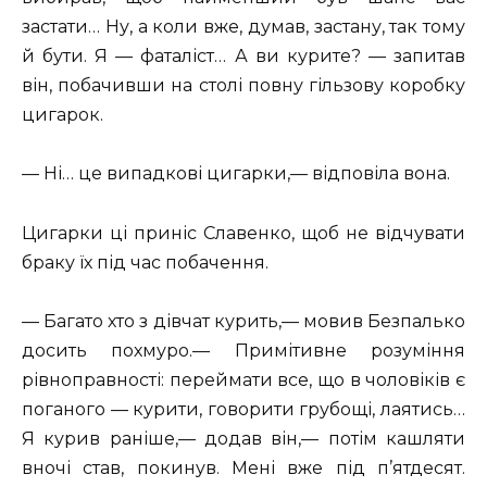
застати… Ну, а коли вже, думав, застану, так тому
й бути. Я — фаталіст… А ви курите? — запитав
він, побачивши на столі повну гільзову коробку
цигарок.
— Ні… це випадкові цигарки,— відповіла вона.
Цигарки ці приніс Славенко, щоб не відчувати
браку їх під час побачення.
— Багато хто з дівчат курить,— мовив Безпалько
досить похмуро.— Примітивне розуміння
рівноправності: переймати все, що в чоловіків є
поганого — курити, говорити грубощі, лаятись…
Я курив раніше,— додав він,— потім кашляти
вночі став, покинув. Мені вже під п’ятдесят.