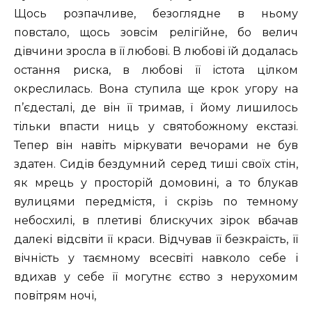
Щось розпачливе, безоглядне в ньому
повстало, щось зовсім релігійне, бо велич
дівчини зросла в її любові. В любові їй додалась
остання риска, в любові її істота цілком
окреслилась. Вона ступила ще крок угору на
п’єдесталі, де він її тримав, ї йому лишилось
тільки впасти ниць у святобожному екстазі.
Тепер він навіть міркувати вечорами не був
здатен. Сидів бездумний серед тиші своїх стін,
як мрець у просторій домовині, а то блукав
вулицями передмістя, і скрізь по темному
небосхилі, в плетиві блискучих зірок вбачав
далекі відсвіти її краси. Відчував її безкраїсть, її
вічність у таємному всесвіті навколо себе і
вдихав у себе її могутнє єство з нерухомим
повітрям ночі,