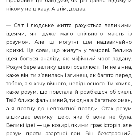
Промовив це байдуже, як річ давно відому й
нікому не цікаву. А втім, додав:
— Світ і людське життя рахуються великими
ідеями, які дуже мало спільного мають із
розумом. Але ці могутні ідеї надзвичайно
крихкі. Це сови, що живуть у темряві. Велика
ідея боїться аналізу, як міфічний чорт ладану.
Розум бере велику ідею і освітлює її. Ти не вічна,
каже він, ти з’явилась і згинеш, як багато перед
тобою, а я хочу вічного, невідносного. Ти хвиля,
каже розум, що повстала й розіб’єшся об скелі.
Твій блиск фальшивий, ти одна з багатьох оман,
а я прагну до непохитної правди. Отак розум
відкидає велику ідею, яка б вона не була.
Великі ідеї — це козирі, якими грає історія, але
розум проти азартної гри. Він безстрасний.