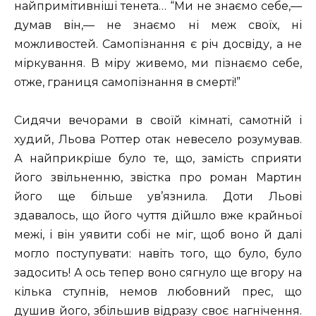
найпримітивніші тенета… “Ми не знаємо себе,—
думав він,— не знаємо ні меж своїх, ні
можливостей. Самопізнання є річ досвіду, а не
міркування. В міру живемо, ми пізнаємо себе,
отже, границя самопізнання в смерті!”
Сидячи вечорами в своїй кімнаті, самотній і
худий, Льова Роттер отак невесело розумував.
А найприкріше було те, що, замість сприяти
його звільненню, звістка про роман Мартин
його ще більше ув’язнила. Доти Льові
здавалось, що його чуття дійшло вже крайньої
межі, і він уявити собі не міг, щоб воно й далі
могло поступувати: навіть того, що було, було
задосить! А ось тепер воно сягнуло ще вгору на
кілька ступнів, немов любовний прес, що
душив його, збільшив відразу своє нагнічення.