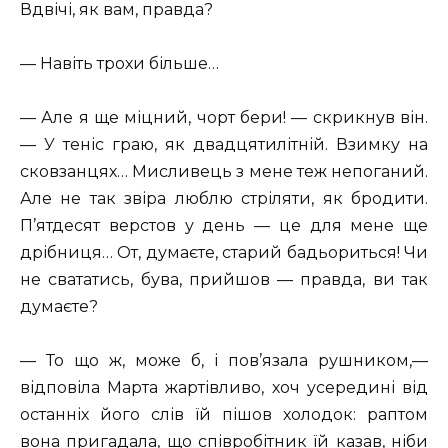
Вдвічі, як вам, правда?
— Навіть трохи більше…
— Але я ще міцний, чорт бери! — скрикнув він.
— У теніс граю, як двадцятилітній. Взимку на
сковзанцях… Мисливець з мене теж непоганий.
Але не так звіра люблю стріляти, як бродити.
П’ятдесят верстов у день — це для мене ще
дрібниця… От, думаєте, старий бадьориться! Чи
не свататись, бува, прийшов — правда, ви так
думаєте?
— То що ж, може б, і пов’язала рушником,—
відповіла Марта жартівливо, хоч усередині від
останніх його слів їй пішов холодок: раптом
вона пригадала, що співробітник їй казав, ніби