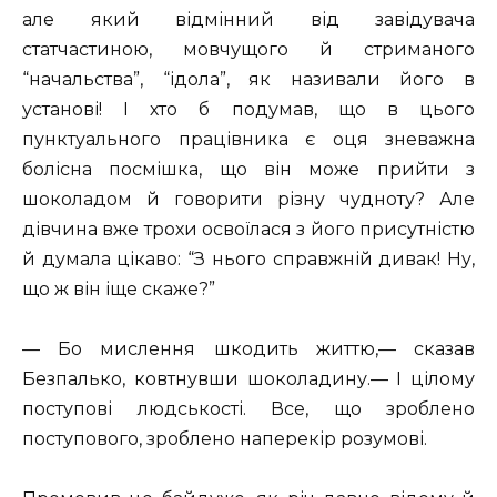
але який відмінний від завідувача
статчастиною, мовчущого й стриманого
“начальства”, “ідола”, як називали його в
установі! І хто б подумав, що в цього
пунктуального працівника є оця зневажна
болісна посмішка, що він може прийти з
шоколадом й говорити різну чудноту? Але
дівчина вже трохи освоїлася з його присутністю
й думала цікаво: “З нього справжній дивак! Ну,
що ж він іще скаже?”
— Бо мислення шкодить життю,— сказав
Безпалько, ковтнувши шоколадину.— І цілому
поступові людськості. Все, що зроблено
поступового, зроблено наперекір розумові.