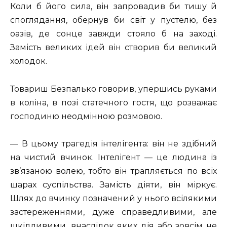
Коли б його сила, він запровадив би тишу й
споглядання, обернув би світ у пустелю, без
оазів, де сонце завжди стояло б на заході.
Замість великих ідей він створив би великий
холодок.
Товариш Безпалько говорив, упершись руками
в коліна, в позі статечного гостя, що розважає
господиню неодмінною розмовою.
— В цьому трагедія інтелігента: він не здібний
на чистий вчинок. Інтелігент — це людина із
зв’язаною волею, тобто він трапляється по всіх
шарах суспільства. Замість діяти, він міркує.
Шлях до вчинку позначений у нього всілякими
застереженнями, дуже справедливими, але
шкідливими, внаслідок яких дія або зовсім не