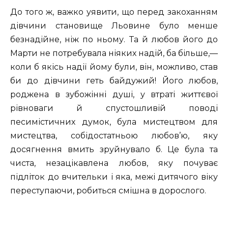
До того ж, важко уявити, що перед закоханням
дівчини становище Льовине було менше
безнадійне, ніж по ньому. Та й любов його до
Марти не потребувала ніяких надій, ба більше,—
коли б якісь надії йому були, він, можливо, став
би до дівчини геть байдужий! Його любов,
роджена в зубожінні душі, у втраті життєвої
рівноваги й спустошливій поводі
песимістичних думок, була мистецтвом для
мистецтва, собідостатньою любов’ю, яку
досягнення вмить зруйнувало б. Це була та
чиста, незацікавлена любов, яку почуває
підліток до вчительки і яка, межі дитячого віку
переступаючи, робиться смішна в дорослого.