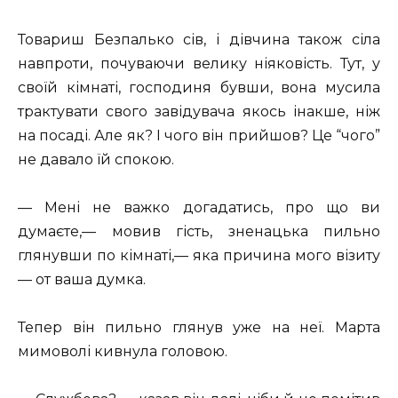
Товариш Безпалько сів, і дівчина також сіла
навпроти, почуваючи велику ніяковість. Тут, у
своїй кімнаті, господиня бувши, вона мусила
трактувати свого завідувача якось інакше, ніж
на посаді. Але як? І чого він прийшов? Це “чого”
не давало їй спокою.
— Мені не важко догадатись, про що ви
думаєте,— мовив гість, зненацька пильно
глянувши по кімнаті,— яка причина мого візиту
— от ваша думка.
Тепер він пильно глянув уже на неї. Марта
мимоволі кивнула головою.