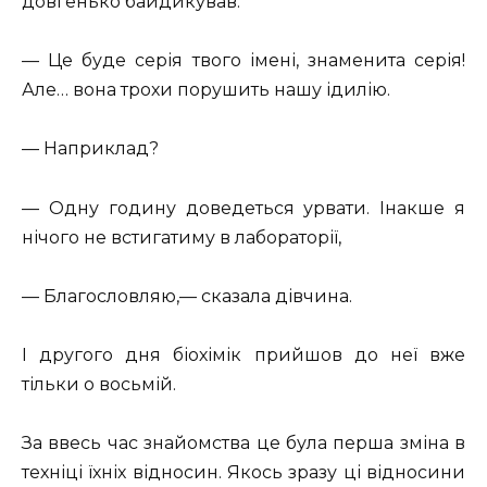
довгенько байдикував.
— Це буде серія твого імені, знаменита серія!
Але… вона трохи порушить нашу ідилію.
— Наприклад?
— Одну годину доведеться урвати. Інакше я
нічого не встигатиму в лабораторії,
— Благословляю,— сказала дівчина.
І другого дня біохімік прийшов до неї вже
тільки о восьмій.
За ввесь час знайомства це була перша зміна в
техніці їхніх відносин. Якось зразу ці відносини