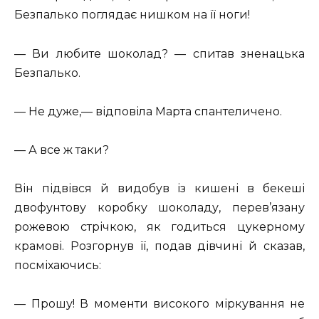
Безпалько поглядає нишком на її ноги!
— Ви любите шоколад? — спитав зненацька
Безпалько.
— Не дуже,— відповіла Марта спантеличено.
— А все ж таки?
Він підвівся й видобув із кишені в бекеші
двофунтову коробку шоколаду, перев’язану
рожевою стрічкою, як годиться цукерному
крамові. Розгорнув її, подав дівчині й сказав,
посміхаючись:
— Прошу! В моменти високого міркування не