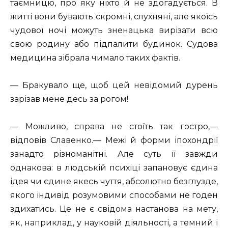
таємницю, про яку ніхто й не здогадується. В
житті вони бувають скромні, слухняні, але якоїсь
чудової ночі можуть зненацька вирізати всю
свою родину або підпалити будинок. Судова
медицина зібрала чимало таких фактів.
— Бракувало ще, щоб цей невідомий дурень
зарізав мене десь за рогом!
— Можливо, справа не стоїть так гостро,—
відповів Славенко.— Межі й форми іпохондрії
занадто різноманітні. Але суть її завжди
однакова: в людській психіці запановує єдина
ідея чи єдине якесь чуття, абсолютно безглузде,
якого індивід розумовими способами не годен
здихатись. Це не є свідома настанова на мету,
як, наприклад, у науковій діяльності, а темний і