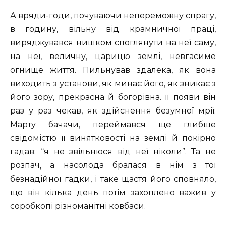
А вряди-годи, почуваючи непереможну спрагу,
в годину, вільну від крамничної праці,
виряджувався нишком споглянути на неї саму,
на неї, величну, царицю землі, невгасиме
огнище життя. Пильнував здалека, як вона
виходить з установи, як минає його, як зникає з
його зору, прекрасна й богорівна. її появи він
раз у раз чекав, як здійснення безумної мрії;
Марту бачачи, переймався ще глибше
свідомістю її винятковості на землі й покірно
гадав: “я не звільнюся від неї ніколи”. Та не
розпач, а насолода бралася в нім з тої
безнадійної гадки, і таке щастя його сповняло,
що він кілька день потім захоплено важив у
соробкопі різноманітні ковбаси.