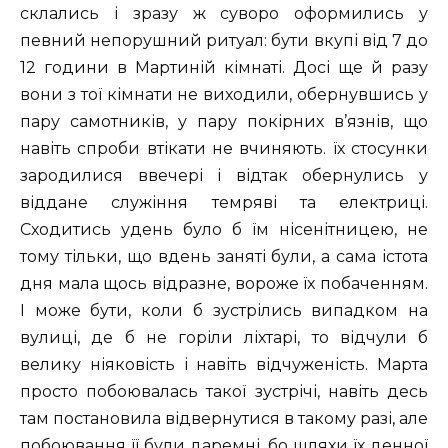
склались і зразу ж суворо оформились у
певний непорушний ритуал: бути вкупі від 7 до
12 години в Мартиній кімнаті. Досі ще й разу
вони з тої кімнати не виходили, обернувшись у
пару самотників, у пару покірних в’язнів, що
навіть спроби втікати не вчиняють. їх стосунки
зародилися ввечері і відтак обернулись у
віддане служіння темряві та електриці.
Сходитись удень було б їм нісенітницею, не
тому тільки, що вдень заняті були, а сама істота
дня мала щось відразне, вороже їх побаченням.
І може бути, коли б зустрілись випадком на
вулиці, де б не горіли ліхтарі, то відчули б
велику ніяковість і навіть відчуженість. Марта
просто побоювалась такої зустрічі, навіть десь
там постановила відвернутися в такому разі, але
побоювання її були даремні, бо шляхи їх денної