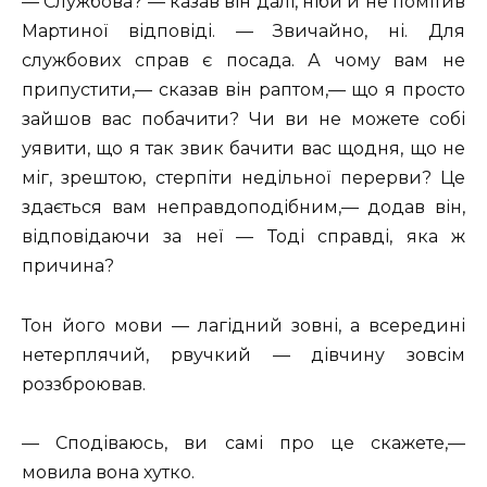
— Службова? — казав він далі, ніби й не помітив
Мартиної відповіді. — Звичайно, ні. Для
службових справ є посада. А чому вам не
припустити,— сказав він раптом,— що я просто
зайшов вас побачити? Чи ви не можете собі
уявити, що я так звик бачити вас щодня, що не
міг, зрештою, стерпіти недільної перерви? Це
здається вам неправдоподібним,— додав він,
відповідаючи за неї — Тоді справді, яка ж
причина?
Тон його мови — лагідний зовні, а всередині
нетерплячий, рвучкий — дівчину зовсім
роззброював.
— Сподіваюсь, ви самі про це скажете,—
мовила вона хутко.