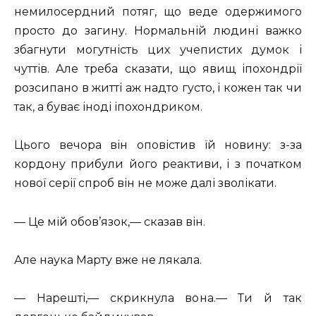
немилосердний потяг, що веде одержимого
просто до загину. Нормальній людині важко
збагнути могутність цих учепистих думок і
чуттів. Але треба сказати, що явищ іпохондрії
розсипано в житті аж надто густо, і кожен так чи
так, а буває іноді іпохондриком.
Цього вечора він оповістив їй новину: з-за
кордону прибули його реактиви, і з початком
нової серії спроб він не може далі зволікати.
— Це мій обов’язок,— сказав він.
Але наука Марту вже не лякала.
— Нарешті,— скрикнула вона.— Ти й так