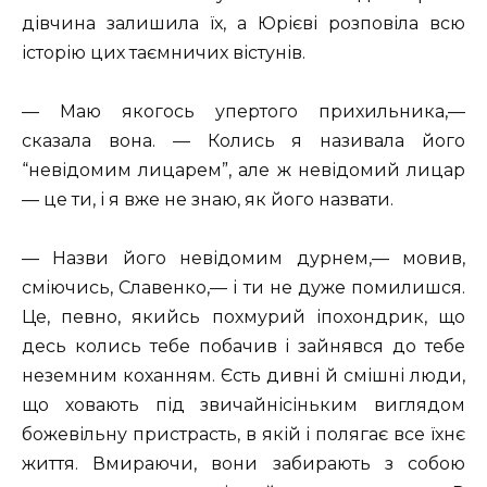
дівчина залишила їх, а Юрієві розповіла всю
історію цих таємничих вістунів.
— Маю якогось упертого прихильника,—
сказала вона. — Колись я називала його
“невідомим лицарем”, але ж невідомий лицар
— це ти, і я вже не знаю, як його назвати.
— Назви його невідомим дурнем,— мовив,
сміючись, Славенко,— і ти не дуже помилишся.
Це, певно, якийсь похмурий іпохондрик, що
десь колись тебе побачив і зайнявся до тебе
неземним коханням. Єсть дивні й смішні люди,
що ховають під звичайнісіньким виглядом
божевільну пристрасть, в якій і полягає все їхнє
життя. Вмираючи, вони забирають з собою