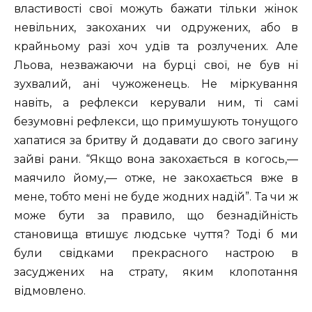
властивості свої можуть бажати тільки жінок
невільних, закоханих чи одружених, або в
крайньому разі хоч удів та розлучених. Але
Льова, незважаючи на бурці свої, не був ні
зухвалий, ані чужоженець. Не міркування
навіть, а рефлекси керували ним, ті самі
безумовні рефлекси, що примушують тонущого
хапатися за бритву й додавати до свого загину
зайві рани. “Якщо вона закохається в когось,—
маячило йому,— отже, не закохається вже в
мене, тобто мені не буде жодних надій”. Та чи ж
може бути за правило, що безнадійність
становища втишує людське чуття? Тоді б ми
були свідками прекрасного настрою в
засуджених на страту, яким клопотання
відмовлено.