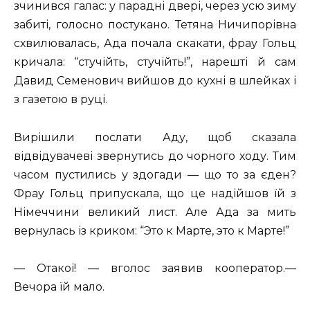
зчинився галас: у парадні двері, через усю зиму
забиті, голосно постукано. Тетяна Ничипорівна
схвилювалась, Ада почала скакати, фрау Гольц
кричала: “стучійть, стучійть!”, нарешті й сам
Давид Семенович вийшов до кухні в шлейках і
з газетою в руці.
Вирішили послати Аду, щоб сказала
відвідувачеві звернутись до чорного ходу. Тим
часом пустились у здогади — що то за єден?
Фрау Гольц припускала, що це надійшов їй з
Німеччини великий лист. Але Ада за мить
вернулась із криком: “Это к Марте, это к Марте!”
— Отакої! — вголос заявив кооператор.—
Вечора їй мало.