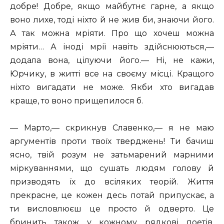
добре! Добре, якщо майбутнє гарне, а якщо
воно лихе, тоді ніхто й не жив би, знаючи його.
А так можна мріяти. Про що хочеш можна
мріяти… А іноді мрії навіть здійснюються,—
додала вона, цілуючи його.— Ні, не кажи,
Юрчику, в житті все на своєму місці. Кращого
ніхто вигадати не може. Якби хто вигадав
краще, то воно прищепилося б.
— Марто,— скрикнув Славенко,— я не маю
аргументів проти твоїх тверджень! Ти бачиш
ясно, твій розум не затьмарений марними
міркуваннями, що сушать людям голову й
призводять їх до всіляких теорій. Життя
прекрасне, це кожен десь потай припускає, а
ти висловлюєш це просто й одверто. Це
бринить також у кожному рядкові поетів,