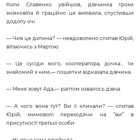
Коли Славенко увійшов, дівчинка трохи
зніяковіла й граційно це виявила, спустивши
додолу очі.
— Чия це дитина? — невдоволено спитав Юрій,
вітаючись з Мартою.
— Це сусіди мого, кооператора, дочка… ти
знайомий з ним,— пошепки відказала дівчина.
— Меня зовут Ада,— раптом озвалось дівча.
— А чого вона тут? Ви її кликали? — спитав
Юрій, мимоволі переходячи на “ви” в
присутності третьої особи.
— Ні, вона сама прийшла.