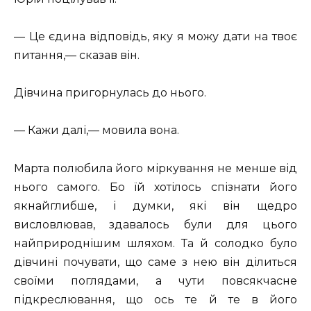
— Це єдина відповідь, яку я можу дати на твоє
питання,— сказав він.
Дівчина пригорнулась до нього.
— Кажи далі,— мовила вона.
Марта полюбила його міркування не менше від
нього самого. Бо їй хотілось спізнати його
якнайглибше, і думки, які він щедро
висловлював, здавалось були для цього
найприроднішим шляхом. Та й солодко було
дівчині почувати, що саме з нею він ділиться
своїми поглядами, а чути повсякчасне
підкреслювання, що ось те й те в його