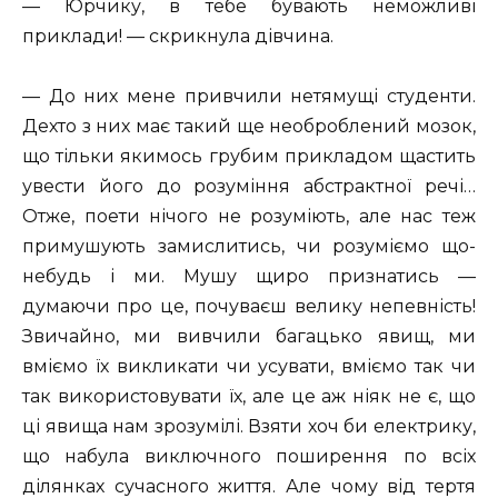
— Юрчику, в тебе бувають неможливі
приклади! — скрикнула дівчина.
— До них мене привчили нетямущі студенти.
Дехто з них має такий ще необроблений мозок,
що тільки якимось грубим прикладом щастить
увести його до розуміння абстрактної речі…
Отже, поети нічого не розуміють, але нас теж
примушують замислитись, чи розуміємо що-
небудь і ми. Мушу щиро признатись —
думаючи про це, почуваєш велику непевність!
Звичайно, ми вивчили багацько явищ, ми
вміємо їх викликати чи усувати, вміємо так чи
так використовувати їх, але це аж ніяк не є, що
ці явища нам зрозумілі. Взяти хоч би електрику,
що набула виключного поширення по всіх
ділянках сучасного життя. Але чому від тертя