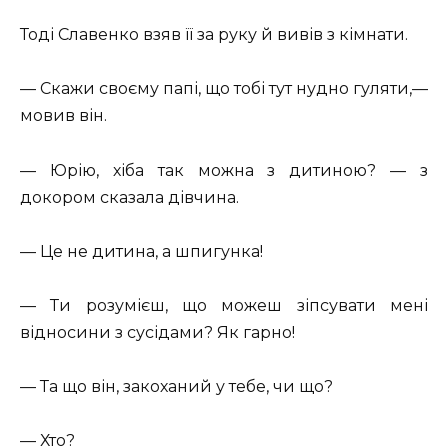
Тоді Славенко взяв її за руку й вивів з кімнати.
— Скажи своєму папі, що тобі тут нудно гуляти,—
мовив він.
— Юрію, хіба так можна з дитиною? — з
докором сказала дівчина.
— Це не дитина, а шпигунка!
— Ти розумієш, що можеш зіпсувати мені
відносини з сусідами? Як гарно!
— Та що він, закоханий у тебе, чи що?
— Хто?