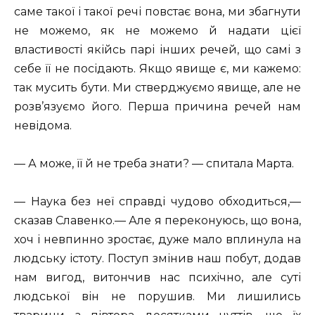
саме такої і такої речі повстає вона, ми збагнути
не можемо, як не можемо й надати цієї
властивості якійсь парі інших речей, що самі з
себе її не посідають. Якщо явище є, ми кажемо:
так мусить бути. Ми стверджуємо явище, але не
розв’язуємо його. Перша причина речей нам
невідома.
— А може, її й не треба знати? — спитала Марта.
— Наука без неї справді чудово обходиться,—
сказав Славенко.— Але я переконуюсь, що вона,
хоч і невпинно зростає, дуже мало вплинула на
людську істоту. Поступ змінив наш побут, додав
нам вигод, витончив нас психічно, але суті
людської він не порушив. Ми лишились