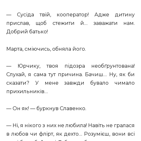
— Сусіда твій, кооператор! Адже дитину
прислав, щоб стежити й… заважати нам.
Добрий батько!
Марта, сміючись, обняла його.
— Юрчику, твоя підозра необґрунтована!
Слухай, я сама тут причина. Бачиш… Ну, як би
сказати? У мене завжди бувало чимало
прихильників…
— Он як! — буркнув Славенко.
— Ні, я нікого з них не любила! Навіть не гралася
в любов чи флірт, як дехто… Розумієш, вони всі