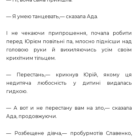
— Я умею танцевать,— сказала Ада.
І не чекаючи припрошення, почала робити
перед Юрієм повільні па, млосно піднісши над
головою руки й вихиляючись усім своїм
крихітним тільцем.
— Перестань,— крикнув Юрій, якому ця
недитяча любосність у дитині видалась
гидкою.
— А вот и не перестану вам на зло,— сказала
Ада, продовжуючи.
— Розбещене дівча,— пробурмотів Славенко,