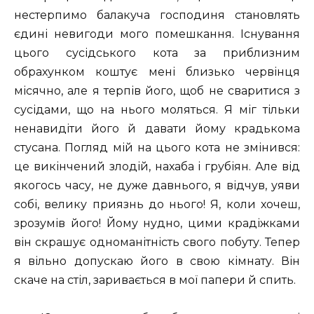
нестерпимо балакуча господиня становлять
єдині невигоди мого помешкання. Існування
цього сусідського кота за приблизним
обрахунком коштує мені близько червінця
місячно, але я терпів його, щоб не сваритися з
сусідами, що на нього моляться. Я міг тільки
ненавидіти його й давати йому крадькома
стусана. Погляд мій на цього кота не змінився:
це викінчений злодій, нахаба і грубіян. Але від
якогось часу, не дуже давнього, я відчув, уяви
собі, велику приязнь до нього! Я, коли хочеш,
зрозумів його! Йому нудно, цими крадіжками
він скрашує одноманітність свого побуту. Тепер
я вільно допускаю його в свою кімнату. Він
скаче на стіл, заривається в мої папери й спить.