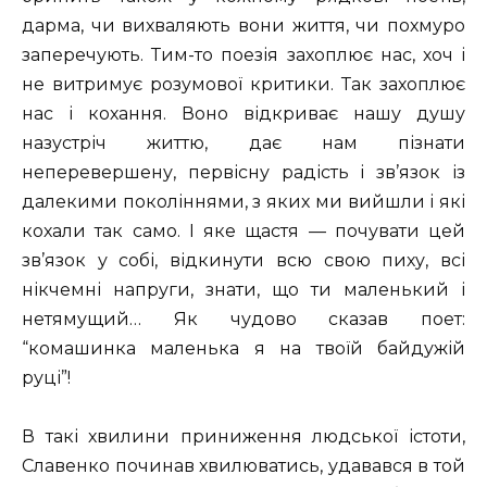
дарма, чи вихваляють вони життя, чи похмуро
заперечують. Тим-то поезія захоплює нас, хоч і
не витримує розумової критики. Так захоплює
нас і кохання. Воно відкриває нашу душу
назустріч життю, дає нам пізнати
неперевершену, первісну радість і зв’язок із
далекими поколіннями, з яких ми вийшли і які
кохали так само. І яке щастя — почувати цей
зв’язок у собі, відкинути всю свою пиху, всі
нікчемні напруги, знати, що ти маленький і
нетямущий… Як чудово сказав поет:
“комашинка маленька я на твоїй байдужій
руці”!
В такі хвилини приниження людської істоти,
Славенко починав хвилюватись, удавався в той