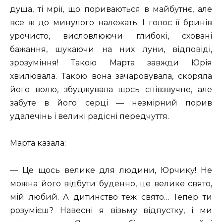
душа, ті мрії, що пориваються в майбутнє, але
все ж до минулого належать. І голос її бринів
урочисто, висловлюючи глибокі, сховані
бажання, шукаючи на них луни, відповіді,
зрозуміння! Такою Марта завжди Юрія
хвилювала. Такою вона зачаровувала, скоряла
його волю, збуджувала щось співзвучне, але
забуте в його серці — незмірний порив
удалечінь і великі радісні передчуття.
Марта казала:
— Це щось велике для людини, Юрчику! Не
можна його відбути буденно, це велике свято,
мій любий. А дитинство теж свято… Тепер ти
розумієш? Навесні я візьму відпустку, і ми