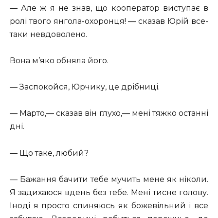
— Але ж я не знав, що кооператор виступає в
ролі твого янгола-охоронця! — сказав Юрій все-
таки невдоволено.
Вона м’яко обняла його.
— Заспокойся, Юрчику, це дрібниці.
— Марто,— сказав він глухо,— мені тяжко останні
дні.
— Що таке, любий?
— Бажання бачити тебе мучить мене як ніколи.
Я задихаюся вдень без тебе. Мені тисне голову.
Іноді я просто спиняюсь як божевільний і все