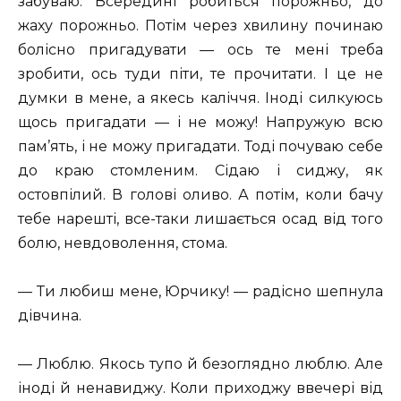
забуваю. Всередині робиться порожньо, до
жаху порожньо. Потім через хвилину починаю
болісно пригадувати — ось те мені треба
зробити, ось туди піти, те прочитати. І це не
думки в мене, а якесь каліччя. Іноді силкуюсь
щось пригадати — і не можу! Напружую всю
пам’ять, і не можу пригадати. Тоді почуваю себе
до краю стомленим. Сідаю і сиджу, як
остовпілий. В голові оливо. А потім, коли бачу
тебе нарешті, все-таки лишається осад від того
болю, невдоволення, стома.
— Ти любиш мене, Юрчику! — радісно шепнула
дівчина.
— Люблю. Якось тупо й безоглядно люблю. Але
іноді й ненавиджу. Коли приходжу ввечері від