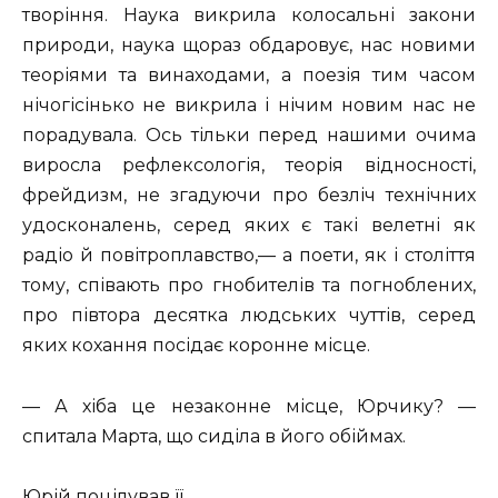
творіння. Наука викрила колосальні закони
природи, наука щораз обдаровує, нас новими
теоріями та винаходами, а поезія тим часом
нічогісінько не викрила і нічим новим нас не
порадувала. Ось тільки перед нашими очима
виросла рефлексологія, теорія відносності,
фрейдизм, не згадуючи про безліч технічних
удосконалень, серед яких є такі велетні як
радіо й повітроплавство,— а поети, як і століття
тому, співають про гнобителів та погноблених,
про півтора десятка людських чуттів, серед
яких кохання посідає коронне місце.
— А хіба це незаконне місце, Юрчику? —
спитала Марта, що сиділа в його обіймах.
Юрій поцілував її.