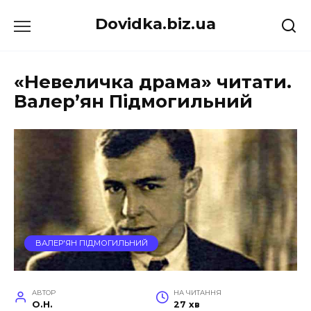
Перейти
Dovidka.biz.ua
до
вмісту
«Невеличка драма» читати.
Валер’ян Підмогильний
ВАЛЕР'ЯН ПІДМОГИЛЬНИЙ
АВТОР
НА ЧИТАННЯ
O.H.
27 хв