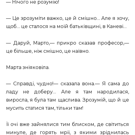
— Нічого не розумію!
— Це зрозуміти важко, це й смішно… Але я хочу,
щоб… це сталося на моїй батьківщині, в Каневі…
— Даруй, Марто,— прикро сказав професор,—
це більше, ніж смішно, це наївно.
Марта зніяковіла.
— Справді, чудно!— сказала вона.— Я сама до
ладу не доберу… Але я там народилася,
виросла, я була там щаслива. Зрозумій, що й це
мусить статися там, тільки там!
Її очі вже зайнялися тим блиском, де світиться
минуле, де горять мрії, з якими зріднилась