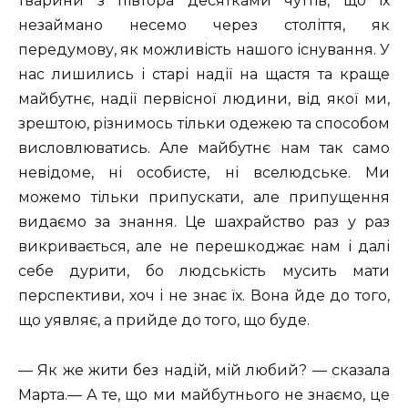
тварини з півтора десятками чуттів, що їх
незаймано несемо через століття, як
передумову, як можливість нашого існування. У
нас лишились і старі надії на щастя та краще
майбутнє, надії первісної людини, від якої ми,
зрештою, різнимось тільки одежею та способом
висловлюватись. Але майбутнє нам так само
невідоме, ні особисте, ні вселюдське. Ми
можемо тільки припускати, але припущення
видаємо за знання. Це шахрайство раз у раз
викривається, але не перешкоджає нам і далі
себе дурити, бо людськість мусить мати
перспективи, хоч і не знає їх. Вона йде до того,
що уявляє, а прийде до того, що буде.
— Як же жити без надій, мій любий? — сказала
Марта.— А те, що ми майбутнього не знаємо, це