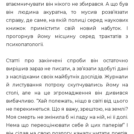
втаємничувати він нікого не збирався. А що був
він людина акуратна, то мусив розв’язати
справу, де саме, на якій полиці серед наукових
книжок примістити свій новий набуток. І
прогорнув йому місцину серед трактатів з
психопатології.
Статті про закінчені спроби він остаточно
вирішив зараз не писати, а зв’язати здобуті дані
з наслідками своїх майбутніх дослідів. Журнали
й листування потроху скупчувались йому на
столі, але на це згромадження він дивився
вибачливо. “Хай полежать, ніщо в світі від цього
не перекинеться. Що я важу, зрештою, на землі?
Моя смерть не змінила б ні ладу на ній, ні її долі.
Нема що переоцінювати себе й цих паперів!” І
він сідав на свою розлогу канапу читати поетів,