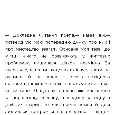
— Докладне читання поетів,— казав він,—
потвердило мою попередню думку про них і
про мистецтво взагалі. Основна моя теза, що
митці нічого не розв’язують у життєвих
проблемах, лишилася цілком незмінна. За
ввесь час, відколи людськість існує, поети не
рушили й на крок із свого вихідного
становища, комплекс тем і понять у них аж ніяк
не змінився. Якщо наука давно вже має землю
за порошинку всесвіту, а людину за одну з
дрібних тварин, то для поетів земля й досі
лишилась центром світів, а людина — вінцем