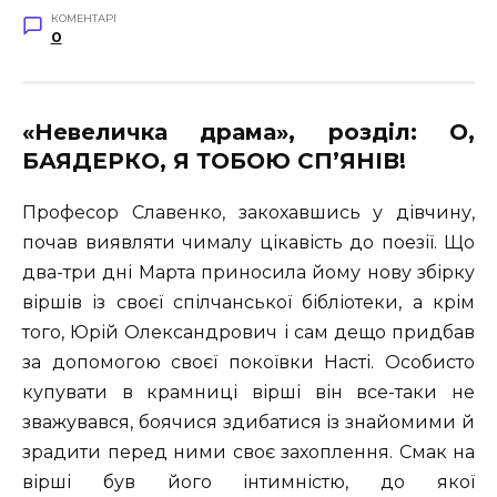
КОМЕНТАРІ
0
«Невеличка драма», розділ: О,
БАЯДЕРКО, Я ТОБОЮ СП’ЯНІВ!
Професор Славенко, закохавшись у дівчину,
почав виявляти чималу цікавість до поезії. Що
два-три дні Марта приносила йому нову збірку
віршів із своєї спілчанської бібліотеки, а крім
того, Юрій Олександрович і сам дещо придбав
за допомогою своєї покоївки Насті. Особисто
купувати в крамниці вірші він все-таки не
зважувався, боячися здибатися із знайомими й
зрадити перед ними своє захоплення. Смак на
вірші був його інтимністю, до якої