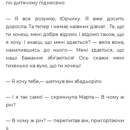
по-дитячому піднесено:
— Я все розумію, Юрчику. Я вже досить
доросла. Та тепер і немає наївних дівчат… Те, що
ти хочеш, мені добре відомо. І відомо також, що
я хочу. І знаєш, що мені здається? — вела вона,
нахилившись до нього.— Мені здається, що
наші бажання збігаються! Ось скажи мені
тихенько на вухо, що ти хочеш!
— Я хочу тебе,— шепнув він збадьоріло.
— І я так само! — скрикнула Марта.— В чому ж
річ?
— В чому ж річ? — перепитав він, пригортаючи
її.