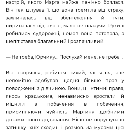
настрій, якого Марта майже панічно боялася.
Він так цілував її, що вона тремтіла від страху,
захлиналась від збентеження й туги,
виривалась від нього, мало не плачучи. Рухи її
робились судорожні, немов вона потопала, а
шепіт ставав благальний і розпачливий.
— Не треба, Юрчику… Послухай мене, не треба…
Він скорявся, робився тихий, як ягня, але
непомітно здобував щодня більше прав у
поводженні з дівчиною. Вони, ці інтимні права,
якось крадькома, ненавмисно зростали й
міцніли з побачення в побачення,
присипляючи чуйність Мартину дрібними
дозами свого додавання. Ніщо не порушувало
затишку їхніх сходин і розмов. За мурами цієї