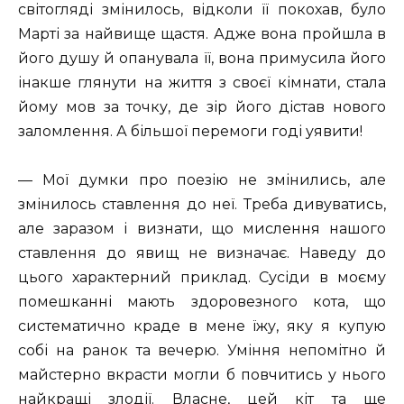
світогляді змінилось, відколи її покохав, було
Марті за найвище щастя. Адже вона пройшла в
його душу й опанувала її, вона примусила його
інакше глянути на життя з своєї кімнати, стала
йому мов за точку, де зір його дістав нового
заломлення. А більшої перемоги годі уявити!
— Мої думки про поезію не змінились, але
змінилось ставлення до неї. Треба дивуватись,
але заразом і визнати, що мислення нашого
ставлення до явищ не визначає. Наведу до
цього характерний приклад. Сусіди в моєму
помешканні мають здоровезного кота, що
систематично краде в мене їжу, яку я купую
собі на ранок та вечерю. Уміння непомітно й
майстерно вкрасти могли б повчитись у нього
найкращі злодії. Власне, цей кіт та ще