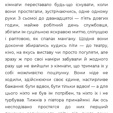
кімнати переставало будь-що існувати, коли
вони простягали, зустрічаючись, одне одному
руки. З сьомої до дванадцятої — п’ять довгих
годин, майже робітний день службовця,
збігали їм суцільною яскравою миттю, сліпущою
і раптовою, як спалах мангану. Щодня вони
доконче збирались кудись піти — до театру,
кіно, на якусь виставу чи просто погуляти, але
зразу ж про свої наміри забували й жодного
разу ще не вийшли з кімнати, що тримала їх у
собі можливістю поцілунку. Вони ніде не
ходили, здійснюючи своє єдине, настирливе
бажання: бути вдвох, бути тільки вдвох! — а для
цього ніхто не був їм потрібен, та ніхто їх і не
турбував. Тижнів з півтора принаймні. Аж ось
несподівано простягся до них перший