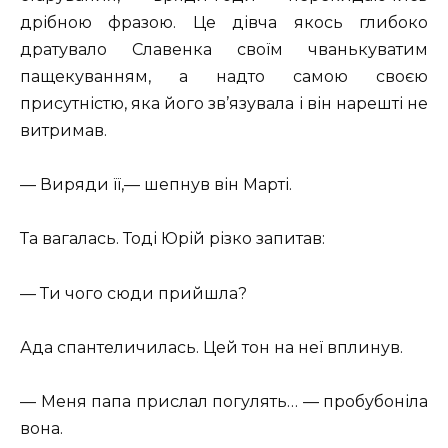
дрібною фразою. Це дівча якось глибоко
дратувало Славенка своїм чванькуватим
пащекуванням, а надто самою своєю
присутністю, яка його зв’язувала і він нарешті не
витримав.
— Виряди її,— шепнув він Марті.
Та вагалась. Тоді Юрій різко запитав:
— Ти чого сюди прийшла?
Ада спантеличилась. Цей тон на неї вплинув.
— Меня папа прислал погулять… — пробубоніла
вона.