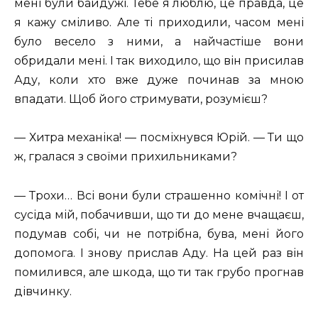
мені були байдужі. Тебе я люблю, це правда, це
я кажу сміливо. Але ті приходили, часом мені
було весело з ними, а найчастіше вони
обридали мені. І так виходило, що він присилав
Аду, коли хто вже дуже починав за мною
впадати. Щоб його стримувати, розумієш?
— Хитра механіка! — посміхнувся Юрій. — Ти що
ж, гралася з своїми прихильниками?
— Трохи… Всі вони були страшенно комічні! І от
сусіда мій, побачивши, що ти до мене вчащаєш,
подумав собі, чи не потрібна, бува, мені його
допомога. І знову прислав Аду. На цей раз він
помилився, але шкода, що ти так грубо прогнав
дівчинку.