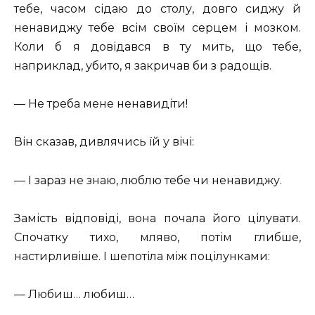
тебе, часом сідаю до столу, довго сиджу й
ненавиджу тебе всім своїм серцем і мозком.
Коли б я довідався в ту мить, що тебе,
наприклад, убито, я закричав би з радощів.
— Не треба мене ненавидіти!
Він сказав, дивлячись їй у вічі:
— І зараз не знаю, люблю тебе чи ненавиджу.
Замість відповіді, вона почала його цілувати.
Спочатку тихо, мляво, потім глибше,
настирливіше. І шепотіла між поцілунками:
— Любиш… любиш…