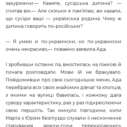
закурюючи.— Кажете, сусідська дитина? —
спитав він.— Але скільки я пам’ятаю, ви казали,
що сусіди ваші — українська родина. Чому ж
дитина говорить по-російськи?
— Я умею и по-украински, но по-украински
очень некрасиво,— поважно заявила Ада.
І зробивши останнє па, вмостилась на ліжкові й
почала розповідати. Мови їй не бракувало.
Повідомивши про своє сьогоднішнє меню, Ада
перебрала всіх своїх знайомих дівчат та хлопців,
з якими на вулиці бавилась, і кожному дала
сувору характеристику, раз у раз підкреслюючи
свою першість. Так минуло півгодини, коли
Марта з Юрієм безглуздо слухали її нескінченне
старувания, вряди-годи перекидаючись