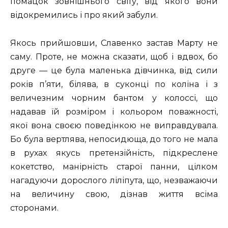
помацок зовнішнього світу, від якого вони
відокремились і про який забули.
Якось прийшовши, Славенко застав Марту не
саму. Проте, не можна сказати, щоб і вдвох, бо
друге — це була маленька дівчинка, від сили
років п’яти, білява, в суконці по коліна і з
величезним чорним бантом у колоссі, що
надавав їй розміром і кольором поважності,
якої вона своєю поведінкою не виправдувала.
Бо була вертлява, непосидюща, до того не мала
в рухах якусь претензійність, підкреслене
кокетство, манірність старої панни, цілком
нагадуючи дорослого ліліпута, що, незважаючи
на величину свою, дізнав життя всіма
сторонами.