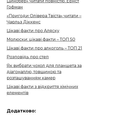
Цинобер» читати повністю. Ернст
Гофман
«Пригоди Олівера Твіста» читати –
Чарльз Діккенс
Цікаві факти про Аляску
Молюски: цікаві факти – ТОП 50
Цікаві факти про алкоголь – ТОП 21
Розповідь про степ
Як вибрати чохол для планшета за
діагоналлю, товщиною та
розташуванням камер
Цікаві факти з відкриття хімічних
елементів
Додатково: