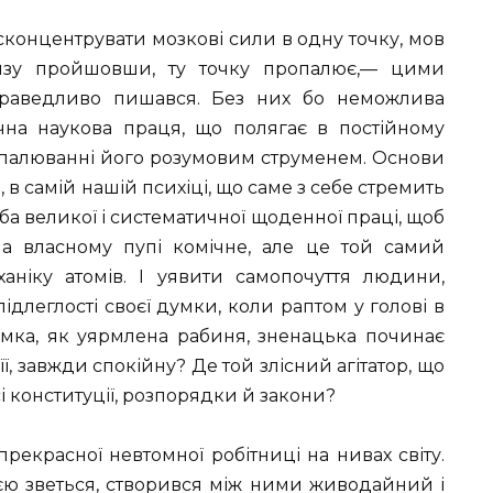
сконцентрувати мозкові сили в одну точку, мов
інзу пройшовши, ту точку пропалює,— цими
праведливо пишався. Без них бо неможлива
чна наукова праця, що полягає в постійному
опалюванні його розумовим струменем. Основи
 в самій нашій психіці, що саме з себе стремить
ба великої і систематичної щоденної праці, щоб
на власному пупі комічне, але це той самий
ніку атомів. І уявити самопочуття людини,
длеглості своєї думки, коли раптом у голові в
умка, як уярмлена рабиня, зненацька починає
 її, завжди спокійну? Де той злісний агітатор, що
і конституції, розпорядки й закони?
прекрасної невтомної робітниці на нивах світу.
ією зветься, створився між ними живодайний і