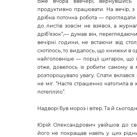
Вже вчора ввечері, вернувшись і
продуктивно працювати. На вечір, з
дрібна поточна робота — проглядати 
до листів зовсім не взявся, а журна
дріб’язок”,— думав він, переглядаючи 
вечірні години, не встаючи від стол
схотілось, то видалось, що книжки в од
найголовніше — порції цигарок, що ї
отже, довелось їх робити самому в м
розпорошувало увагу. Спати вклався
не міг. “Настя страшенно натопила в 
потепліло”.
Надворі був мороз і вітер. Та й сьогод
Юрій Олександрович увійшов до своє
його не покращав навіть у цих рідни