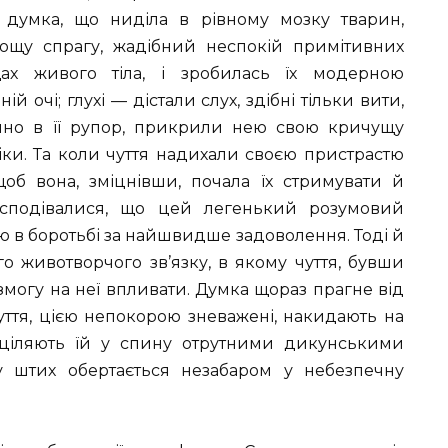
 думка, що ниділа в рівному мозку тварин,
щу спрагу, жадібний неспокій примітивних
щах живого тіла, і зробилась їх модерною
й очі; глухі — дістали слух, здібні тільки вити,
но в її рупор, прикрили нею свою кричущу
іки. Та коли чуття надихали своєю пристрастю
щоб вона, зміцнівши, почала їх стримувати й
 сподівалися, що цей легенький розумовий
 в боротьбі за найшвидше задоволення. Тоді й
о животворчого зв’язку, в якому чуття, бувши
могу на неї впливати. Думка щораз прагне від
чуття, цією непокорою зневажені, накидають на
 ціляють їй у спину отрутними дикунськими
у штих обертається незабаром у небезпечну