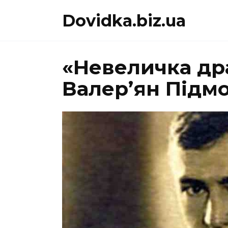
Перейти
Dovidka.biz.ua
до
вмісту
«Невеличка др
Валер’ян Підм