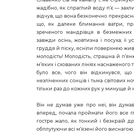
жадібно, як спраглий воду п’є — зах
відчув, що вона безконечно прекрасна. 
що, як далеке блимання ватри, п
зреченого мандрівця в безмежних і
завжди осінь, жовтизна і посуха; її у
груддя й піску, ясніли поверхнею живо
молодість! Молодість, страшна й п’яню
м’яких і схованих лініях наснаженого тіла
було все, чого він відкинувся, що 
незліченних сонців і тьма світових н
тільки раз до кожних рук у минуще й
Він не думав уже про неї, він дума
вперед, почала проймати його все г
гостре жало, як тонкий і безкраїй д
обплутуючи всі м’язені його виснагою 