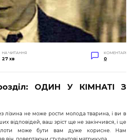
НА ЧИТАННЯ
КОМЕНТАРІ
27 хв
0
розділ: ОДИН У КІМНАТІ З
з лізина не може рости молода тварина, і ви в
аших відповідей, ваш зріст ще не закінчився, і це
кислоти може бути вам дуже корисне. Нам
в він, повертаючи студентові матрикула.