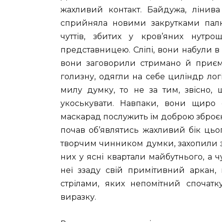
жахливий контакт. Байдужа, лінива
сприйняла новими закрутками палю
чуттів, збитих у кров’яних нутро
представницею. Сліпі, вони набули в ні
вони заговорили стримано й приєм
голизну, одягли на себе циліндр лог
милу думку, то не за тим, звісно, 
укоськувати. Навпаки, вони щиро
маскарад послужить їм доброю зброєю
почав об’являтись жахливий бік цьог
творчим чинником думки, захопили з
них у ясні квартали майбутнього, а 
неї ззаду свій примітивний аркан,
стрілами, яких непомітний спочатк
виразку.