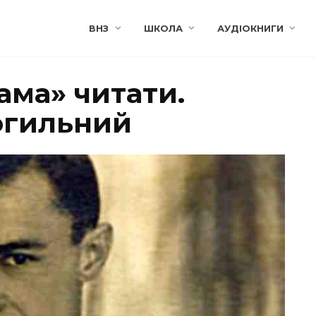
ВНЗ
ШКОЛА
АУДІОКНИГИ
ама» читати.
огильний