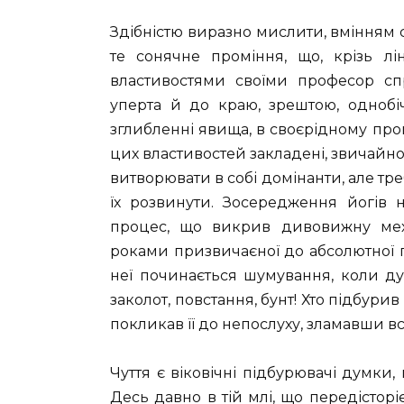
Здібністю виразно мислити, вмінням 
те сонячне проміння, що, крізь л
властивостями своїми професор с
уперта й до краю, зрештою, однобі
зглибленні явища, в своєрідному пр
цих властивостей закладені, звичайно,
витворювати в собі домінанти, але тре
їх розвинути. Зосередження йогів 
процес, що викрив дивовижну меха
роками призвичаєної до абсолютної пі
неї починається шумування, коли д
заколот, повстання, бунт! Хто підбурив
покликав її до непослуху, зламавши вс
Чуття є віковічні підбурювачі думки, 
Десь давно в тій млі, що передістор