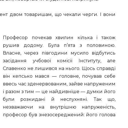
ент двом товаришам, що чекали черги. І вони
Професор почекав хвилин кілька і також
рушив додому. Була п’ята з половиною.
Власне, через півгодини мусило відбутись
засідання учбової комісії Інституту, але
Славенко не лишився на нього. Щось справді
він кепсько мався — головне, почував себе
ввесь час зденервованим, зайве напруженим
і разом з тим — це найдивніше — думки його
були розкидані й неслухняні. Так що,
незважаючи на внутрішню напруженість,
професор був знезосереджений: його голова