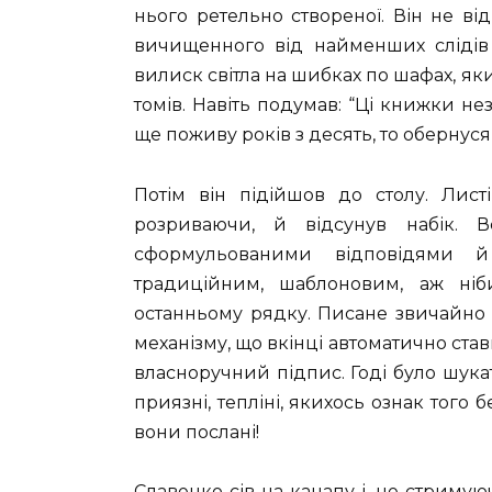
нього ретельно створеної. Він не ві
вичищенного від найменших слідів 
вилиск світла на шибках по шафах, я
томів. Навіть подумав: “Ці книжки н
ще поживу років з десять, то обернус
Потім він підійшов до столу. Лист
розриваючи, й відсунув набік. 
сформульованими відповідями й
традиційним, шаблоновим, аж ні
останньому рядку. Писане звичайно
механізму, що вкінці автоматично ста
власноручний підпис. Годі було шука
приязні, тепліні, якихось ознак тог
вони послані!
Славенко сів на канапу і, не стриму