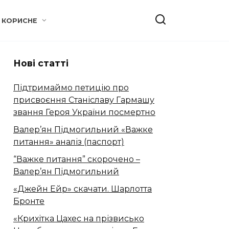
КОРИСНЕ
Нові статті
Підтримаймо петицію про
присвоєння Станіславу Гармашу
звання Героя України посмертно
Валер’ян Підмогильний «Важке
питання» аналіз (паспорт)
“Важке питання” скорочено –
Валер’ян Підмогильний
«Джейн Ейр» скачати. Шарлотта
Бронте
«Крихітка Цахес на прізвисько