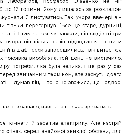
з лабораторії, професор Славенко не міг
 9 до 12 години, йому лишалась за розкладом
журнали й листуватись. Так, учора ввечері він
ли тільки перегорнув. “Все це старе, дурниці,
статті. І тим часом, як завжди, він сидів ці три
у, вчора він кілька разів підводився: то пити
ній із шаф трохи запорошились, і він витер їх, а
х покоївка виробляла, той день не вистачило,
іру потреби, яка була велика, і це раз у раз
 перед звичайним терміном, але заснути довго
хаті,— думав він,— вона не зважила, що надворі
ні не покращало, навіть сніг почав зриватись.
ї кімнати й засвітив електрику. Але настрій
х стінах, серед знайомої звиклої обстави, для