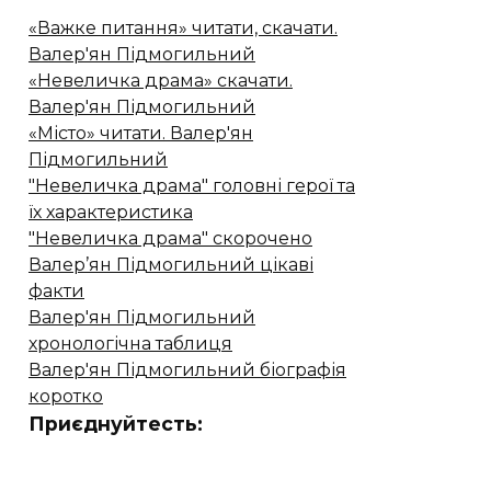
«Важке питання» читати, скачати.
Валер'ян Підмогильний
«Невеличка драма» скачати.
Валер'ян Підмогильний
«Місто» читати. Валер'ян
Підмогильний
"Невеличка драма" головні герої та
їх характеристика
"Невеличка драма" скорочено
Валер’ян Підмогильний цікаві
факти
Валер'ян Підмогильний
хронологічна таблиця
Валер'ян Підмогильний біографія
коротко
Приєднуйтесть: