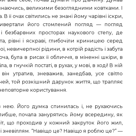
линаючись, великими безоглядними ковтками. І
В її очах світились не знані йому чарівні іскри,
ривертали його стомлений погляд — погляд
 безбарвних просторах наукового степу, де
ста, рівні і яскраві, глибочіли криницею серед
ї, невичерпної рідини, в котрій радість і забута
ча, була в рисах її обличчя, в міненні шкіри, в
, в гнучкій постаті, в рухах, у мові, в ході! В ній
він утратив, зневажив, занедбав, усе світло
очей, той розкішний дарунок життя, що трапляє
 неповторне користування.
в нею. Його думка спинилась і, не рухаючись
либше, почала занурятись йому всередину, як
ріт, що проходив у кожний закруток його жил,
і зневіллям. “Навіщо це? Навіщо я роблю це?” —