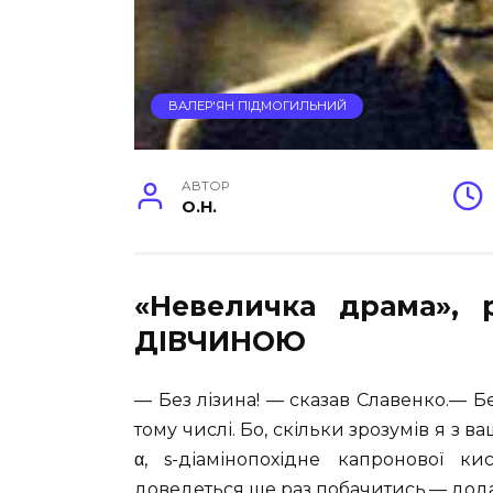
ВАЛЕР'ЯН ПІДМОГИЛЬНИЙ
АВТОР
O.H.
«Невеличка драма», 
ДІВЧИНОЮ
— Без лізина! — сказав Славенко.— Бе
тому числі. Бо, скільки зрозумів я з в
α, s-діамінопохідне капронової 
доведеться ще раз побачитись,— дода