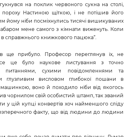
дгукнувся на поклик червоного сукна на столі,
пороху Настиною щіткою, і не потішив його
ким йому ніби посміхнулись тисячі вишикуваних
езабаром мене самого з кімнати виженуть. Коли
я в справжнього книжкового пацюка”.
ів ще прибуло. Професор переглянув їх, не
Все це було наукове листування з точно
 питаннями, сухими повідомленнями та
би глузливим висловом глибокої пошани в
 машинкою, воно й походило ніби від якогось
вив чорнилом свій особистий штамп, так званий
ти у цій купці конвертів хоч найменшого сліду
о безперечного факту, що від людини до людини
ючи вже себе, почав думати про дівчину. Думав