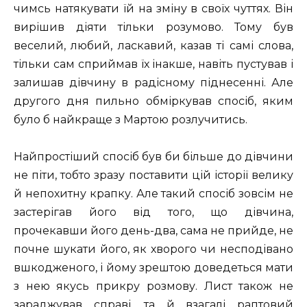
чимсь натякувати їй на зміну в своїх чуттях. Він
вирішив діяти тільки розумово. Тому був
веселий, любий, ласкавий, казав ті самі слова,
тільки сам сприймав їх інакше, навіть пустував і
залишав дівчину в радісному піднесенні. Але
другого дня пильно обміркував спосіб, яким
було б найкраще з Мартою розлучитись.
Найпростіший спосіб був би більше до дівчини
не піти, тобто зразу поставити цій історії велику
й непохитну крапку. Але такий спосіб зовсім не
застерігав його від того, що дівчина,
прочекавши його день-два, сама не прийде, не
почне шукати його, як хворого чи несподівано
вшкодженого, і йому зрештою доведеться мати
з нею якусь прикру розмову. Лист також не
зараджував справі, та й взагалі раптовий