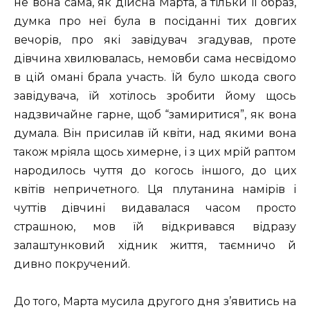
не вона сама, як дійсна Марта, а тільки її образ,
думка про неї була в посіданні тих довгих
вечорів, про які завідувач згадував, проте
дівчина хвилювалась, немовби сама несвідомо
в цій омані брала участь. Їй було шкода свого
завідувача, їй хотілось зробити йому щось
надзвичайне гарне, щоб “замиритися”, як вона
думала. Він присилав їй квіти, над якими вона
також мріяла щось химерне, і з цих мрій раптом
народилось чуття до когось іншого, до цих
квітів непричетного. Ця плутанина намірів і
чуттів дівчині видавалася часом просто
страшною, мов їй відкривався відразу
залаштунковий хідник життя, таємничо й
дивно покручений.
До того, Марта мусила другого дня з’явитись на