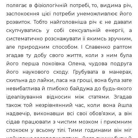
полягає в фізіологічній потребі, то, видима річ,
заспокоєння цієї потреби унеможливлює його
розвиток. Тобто найголовніша річ є не давати
скупчуватись у собі сексуальній енергії, а
систематично розснажувати її якимсь зручним,
але природним способом. І Славенко раптом
згадав ту добу свого життя, коли з ним була
його перша покоївка Олена, чудова подруга
його наукового сходу. Грубувата в манерах,
схильна до лайки, ласа на гроші, вона була зате
невибаглива й глибоко байдужа до будь-якого
ідеалізування відносин між статями. Згадав
також той незрівнянний час, коли вона йшла
надвечір, виконавши всі свої обов’язки, а він
сідав працювати з чистим мозком і приємним
спокоєм у всьому тілі. Тими годинами він міг