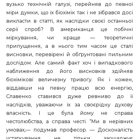
вузько технічній галузі, перейняв до певної
міри думки, що їх біохімік так і не зібрався досі
викласти в статті, як наслідки своєї останньої
серії спроб? В американця це побічні
міркування, чи краще — теоретичні
припущення, а в нього тим часом це сталі
висновки, перевірені й обґрунтовані пильним
дослідом. Але самий факт хоч і випадкового
наближення до його висновків здійняв
біохімікові величезну тривогу. Як і кожен,
віддавши на певну працю всю енергію,
Славенко ставився дуже ревниво до її
наслідків, уважаючи їх за своєрідну духову
власність. І це була йому не справа
честолюбства, а справа честі. “Ми в нерівних
умовах,— подумав професор. — Досконалість
устаткування не тільки заощаджує