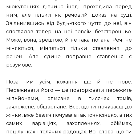
міркуваннях дівчина іноді проходила перед
ним, але тільки як речовий доказ на суді.
Звільнившись від будь-якого чуття до неї, він
споглядав тепер на неї зовсім безсторонньо.
Може, вона, зрештою, й не така погана. Речі не
міняються, міняється тільки ставлення до
речей. Але єдине поправне ставлення є
розумове.
Поза тим усім, кохання ще й не нове.
Переживати його — це повторювати пережите
мільйонами, описане в тисячах томів,
заяложене, обшарпане. Все, що ти почуваєш до
жінки, вже безліч почувала так точнісінько, в тих
самих варіаціях, захопленнях, обіймах,
поцілунках і телячих радощах. Всі слова, що ти