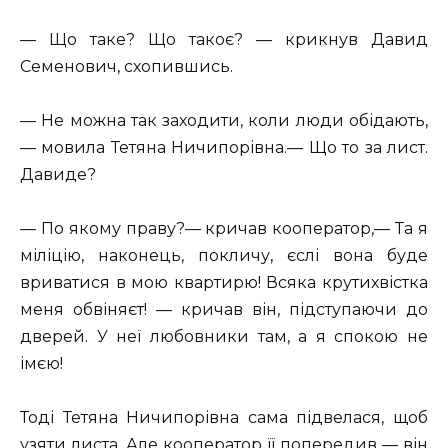
— Що таке? Що такоє? — крикнув Давид
Семенович, схопившись.
— Не можна так заходити, коли люди обідають,
— мовила Тетяна Ничипорівна.— Що то за лист.
Давиде?
— По якому праву?— кричав кооператор,— Та я
міліцію, наконець, покличу, єслі вона буде
вриватися в мою квартирю! Всяка крутихвістка
меня обвіняєт! — кричав він, підступаючи до
дверей. У неї любовники там, а я спокою не
імєю!
Тоді Тетяна Ничипорівна сама підвелася, щоб
узяти листа. Але кооператор її попередив — він