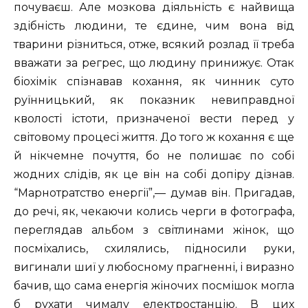
почуваєш. Але мозкова діяльність є найвища
здібність людини, те єдине, чим вона від
тварини різниться, отже, всякий розлад її треба
вважати за регрес, що людину принижує. Отак
біохімік спізнавав кохання, як чинник суто
руїнницький, як показник невиправдної
кволості істоти, призначеної вести перед у
світовому процесі життя. До того ж кохання є ще
й нікчемне почуття, бо не полишає по собі
жодних слідів, як це він на собі допіру дізнав.
“Марнотратство енергії”,— думав він. Пригадав,
до речі, як, чекаючи колись черги в фотографа,
переглядав альбом з світлинами жінок, що
посміхались, схилялись, підносили руки,
вигинали шиї у любосному прагненні, і виразно
бачив, що сама енергія жіночих посмішок могла
б рухати чималу електростанцію. В цих