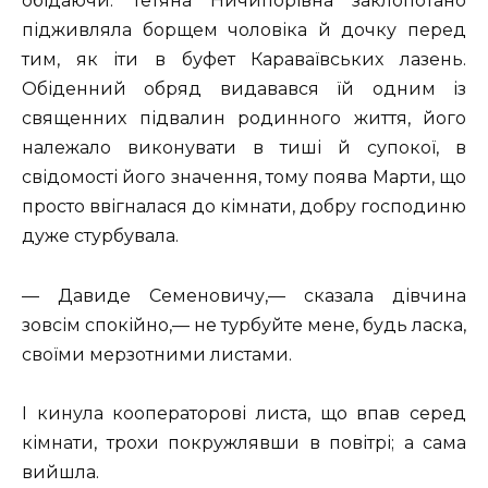
обідаючи. Тетяна Ничипорівна заклопотано
підживляла борщем чоловіка й дочку перед
тим, як іти в буфет Караваївських лазень.
Обіденний обряд видавався їй одним із
священних підвалин родинного життя, його
належало виконувати в тиші й супокої, в
свідомості його значення, тому поява Марти, що
просто ввігналася до кімнати, добру господиню
дуже стурбувала.
— Давиде Семеновичу,— сказала дівчина
зовсім спокійно,— не турбуйте мене, будь ласка,
своїми мерзотними листами.
І кинула кооператорові листа, що впав серед
кімнати, трохи покружлявши в повітрі; а сама
вийшла.