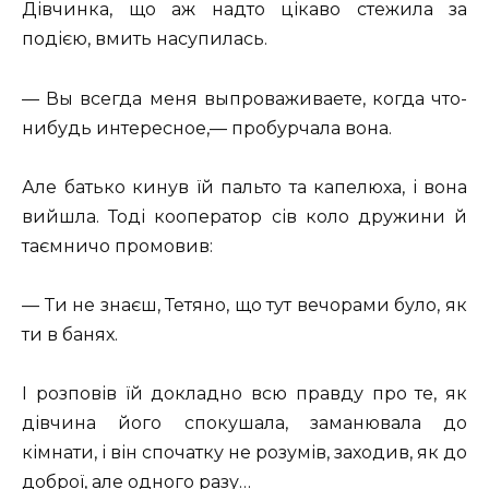
Дівчинка, що аж надто цікаво стежила за
подією, вмить насупилась.
— Вы всегда меня выпроваживаете, когда что-
нибудь интересное,— пробурчала вона.
Але батько кинув їй пальто та капелюха, і вона
вийшла. Тоді кооператор сів коло дружини й
таємничо промовив:
— Ти не знаєш, Тетяно, що тут вечорами було, як
ти в банях.
І розповів їй докладно всю правду про те, як
дівчина його спокушала, заманювала до
кімнати, і він спочатку не розумів, заходив, як до
доброї, але одного разу…