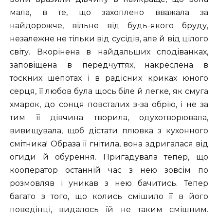
мала, в те, що захоплено вважала за
найдорожче, вільне від будь-якого бруду,
незалежне не тільки від сусідів, але й від цілого
світу. Вкорінена в найдальших сподіванках,
заповіщена в передчуттях, накреслена в
тоскних шепотах і в радісних криках юного
серця, її любов була щось біле й легке, як смуга
хмарок, до сонця повсталих з-за обрію, і не за
тим її дівчина творила, одухотворювала,
вивищувала, щоб дістати плювка з кухонного
смітника! Образа її гнітила, вона здригалася від
огиди й обурення. Пригадувала тепер, що
кооператор останній час з нею зовсім по
розмовляв і уникав з нею бачитись. Тепер
багато з того, що колись смішило її в його
поведінці, видалось їй не таким смішним.