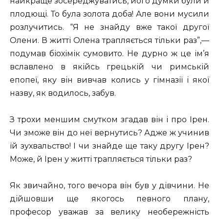
найкраще зосереджуватись, його думки були й
плодющі. То була золота доба! Але вони мусили
розлучитись. “Я не знайду вже такої другої
Олени. В житті Олена трапляється тільки раз”,—
подумав біохімік сумовито. Не дурно ж це ім’я
вславлено в якійсь грецькій чи римській
епопеї, яку він вивчав колись у гімназії і якої
назву, як водилось, забув.
З трохи меншим смутком згадав він і про Ірен.
Чи зможе він до неї вернутись? Адже ж учинив
їй зухвальство! І чи знайде ще таку другу Ірен?
Може, й Ірен у житті трапляється тільки раз?
Як звичайно, того вечора він був у дівчини. Не
дійшовши ще якогось певного плану,
професор уважав за велику необережність