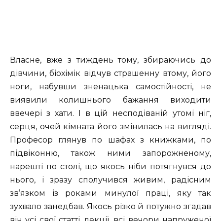
Власне, вже з тиждень тому, збираючись до
дівчини, біохімік відчув страшенну втому, його
ноги, набувши зненацька самостійності, не
виявили колишнього бажання виходити
ввечері з хати. І в цій несподіваній утомі ніг,
серця, очей кімната його змінилась на вигляді.
Професор глянув по шафах з книжками, по
підвіконню, також ними запорожненому,
нарешті по столі, що якось ніби потягнувся до
нього, і зразу сполучився живим, радісним
зв’язком із роками минулої праці, яку так
зухвало занедбав. Якось різко й потужно згадав
він усі свої статті, лекції, всі вечори напруженої