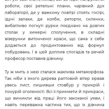
роботи, свої ретельні плани, чарівний дух
лабораторії, де у важкому повітрі стоять гострі,
їдучі запахи, де колби, реторти, склянки,
вибагливо погнуті рурки поєднано на довгих
столах у химерні сполучення, в складні
візерунки витонченої краси, що сама з себе
додається до продиктованих від формул
побудовань. І в цей доплив спогадів та речей
професор поставив дівчину.
Ту ж мить з нею сталася жахлива метаморфоза.
Так ніби з якого дерева раптовий вітер зірвав
увесь лист, лишивши стовбур у прикрій і
понурій оголеності. Всі її прикмети й прикраси,
що виникли від праці його закоханої уяви, і
навіть переважна частина тих, що їх дівчина