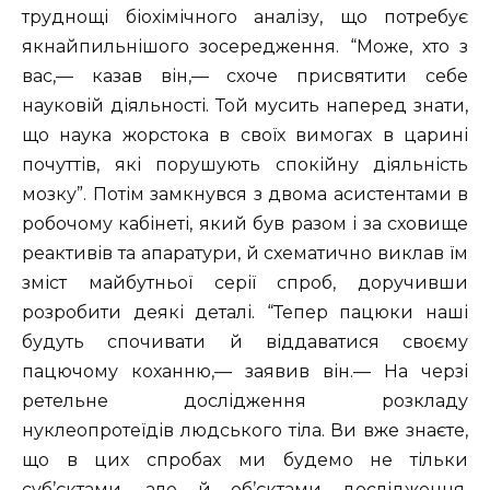
труднощі біохімічного аналізу, що потребує
якнайпильнішого зосередження. “Може, хто з
вас,— казав він,— схоче присвятити себе
науковій діяльності. Той мусить наперед знати,
що наука жорстока в своїх вимогах в царині
почуттів, які порушують спокійну діяльність
мозку”. Потім замкнувся з двома асистентами в
робочому кабінеті, який був разом і за сховище
реактивів та апаратури, й схематично виклав їм
зміст майбутньої серії спроб, доручивши
розробити деякі деталі. “Тепер пацюки наші
будуть спочивати й віддаватися своєму
пацючому коханню,— заявив він.— На черзі
ретельне дослідження розкладу
нуклеопротеїдів людського тіла. Ви вже знаєте,
що в цих спробах ми будемо не тільки
суб’єктами, але й об’єктами дослідження,