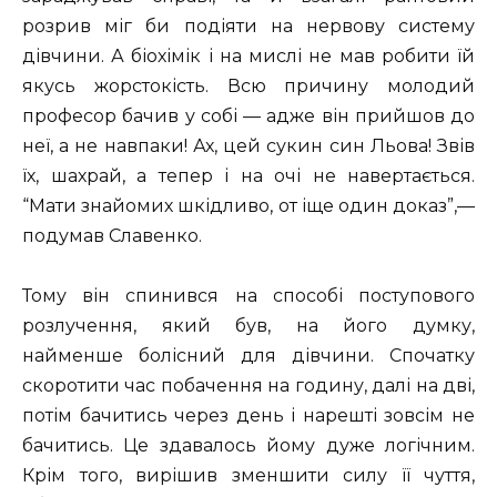
розрив міг би подіяти на нервову систему
дівчини. А біохімік і на мислі не мав робити їй
якусь жорстокість. Всю причину молодий
професор бачив у собі — адже він прийшов до
неї, а не навпаки! Ах, цей сукин син Льова! Звів
їх, шахрай, а тепер і на очі не навертається.
“Мати знайомих шкідливо, от іще один доказ”,—
подумав Славенко.
Тому він спинився на способі поступового
розлучення, який був, на його думку,
найменше болісний для дівчини. Спочатку
скоротити час побачення на годину, далі на дві,
потім бачитись через день і нарешті зовсім не
бачитись. Це здавалось йому дуже логічним.
Крім того, вирішив зменшити силу її чуття,