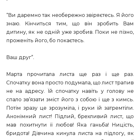
“Ви даремно так необережно звіряєтесь. Я його
знаю. Кінчиться тим, що він зробить Вам
дитину, як не одній уже зробив. Поки не пізно,
проженіть його, бо покаєтесь.
Ваш друг”.
Марта прочитала листа ще раз і ще раз.
Спочатку вона просто подумала, що лист трапив
не на адресу. Їй спочатку навіть у голову не
спало зв’язати зміст його з собою і ще з кимсь.
Потім зразу це зрозуміла, і руки їй затремтіли.
Анонімний лист! Підлий, брехливий лист, що
мав похитнути її любов! Яка ганьба! Ницість,
бридота! Дівчина кинула листа на підлогу, як