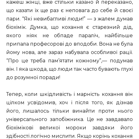
кажеш жінці, вже стільки казано й переказано,
що казати їх ще раз є неповага до себе й своєї
пари. “Які невибагливі люди!” — з жалем думав
біохімік. Думка, що кохання є старезний дід,
якого ніяк не обпаде параліч, найбільше
припала професорові до вподоби. Вона не була
йому нова, але зараз набувала особливої рації.
“Про це треба пам’ятати кожному”,— подумав
він. І яка шкода, що люди так часто бувають глухі
до розумної поради!
Тепер, коли шкідливість і марність кохання він
цілком усвідомив, хоч і після того, як дізнав
його, лишалось тільки винайти проти нього
універсального запобіжника. Це не завдавало
біохімікові великої мороки завдяки його
здібності логічно мислити. Якщо корінь кохання