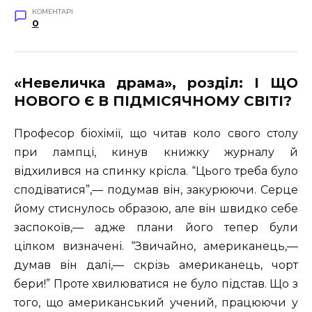
КОМЕНТАРІ
0
«Невеличка драма», розділ: І ЩО
НОВОГО Є В ПІДМІСЯЧНОМУ СВІТІ?
Професор біохімії, що читав коло свого столу
при лампці, кинув книжку журналу й
відхилився на спинку крісла. “Цього треба було
сподіватися”,— подумав він, закурюючи. Серце
йому стиснулось образою, але він швидко себе
заспокоїв,— адже плани його тепер були
цілком визначені. “Звичайно, американець,—
думав він далі,— скрізь американець, чорт
бери!” Проте хвилюватися не було підстав. Що з
того, що американський учений, працюючи у