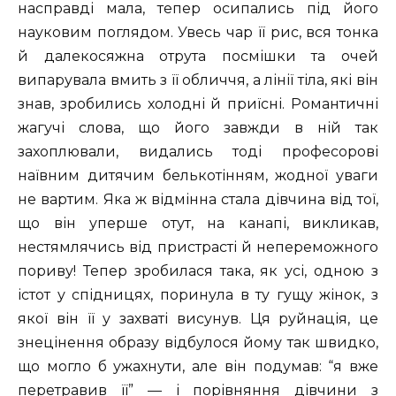
насправді мала, тепер осипались під його
науковим поглядом. Увесь чар її рис, вся тонка
й далекосяжна отрута посмішки та очей
випарувала вмить з її обличчя, а лінії тіла, які він
знав, зробились холодні й приїсні. Романтичні
жагучі слова, що його завжди в ній так
захоплювали, видались тоді професорові
наївним дитячим белькотінням, жодної уваги
не вартим. Яка ж відмінна стала дівчина від тої,
що він уперше отут, на канапі, викликав,
нестямлячись від пристрасті й непереможного
пориву! Тепер зробилася така, як усі, одною з
істот у спідницях, поринула в ту гущу жінок, з
якої він її у захваті висунув. Ця руйнація, це
знецінення образу відбулося йому так швидко,
що могло б ужахнути, але він подумав: “я вже
перетравив її” — і порівняння дівчини з