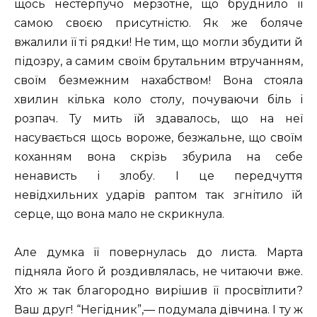
щось нестерпучо мерзотне, що бруднило її
самою своєю присутністю. Як же боляче
вжалили її ті рядки! Не тим, що могли збудити й
підозру, а самим своїм брутальним втручанням,
своїм безмежним нахабством! Вона стояла
хвилин кілька коло столу, почуваючи біль і
розпач. Ту мить їй здавалось, що на неї
насувається щось вороже, безжальне, що своїм
коханням вона скрізь збурила на себе
ненависть і злобу. І це передчуття
невідхильних ударів раптом так згнітило їй
серце, що вона мало не скрикнула.
Але думка її повернулась до листа. Марта
підняла його й роздивлялась, не читаючи вже.
Хто ж так благородно вирішив її просвітлити?
Ваш друг! “Негідник”,— подумала дівчина. І ту ж