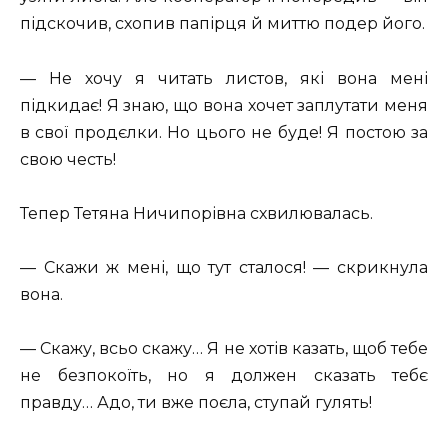
підскочив, схопив папірця й миттю подер його.
— Не хочу я читать листов, які вона мені
підкидає! Я знаю, що вона хочет заплутати меня
в свої продєлки. Но цього не буде! Я постою за
свою честь!
Тепер Тетяна Ничипорівна схвилювалась.
— Скажи ж мені, що тут сталося! — скрикнула
вона.
— Скажу, всьо скажу… Я не хотів казать, щоб тебе
не безпокоїть, но я должен сказать тебє
правду… Адо, ти вже поєла, ступай гулять!