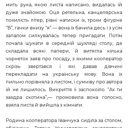
мить рука, якою листа написано, видалась їй
дуже знайомою. Оця ретельна, канцелярська
похилість літер, рівні натиски їх, трохи фігурне
“В”, гачки внизу “я” — вона їх бачила десь і з усім
запалом силкувалась тепер пригадати. Потім
почала шукати в середній шухляді столу, де
складала всякі папери, й витягла кілька
чорнеток заяв про посаду, з якими кооператор
скрізь звертався і які давав дівчині
перекладати на українську мову. Вона їх
пильно порівняла з листом, і сумніву про автора
їй не лишилось. Викриття її заспокоїло. “Ах ти
заздра скотина”,— промовила вона голосно,
взяла листа й вийшла з кімнати.
Родина кооператора Іванчука сиділа за столом,