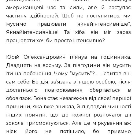
американцеві час та сили, але й заступає
частину здібностей. Щоб не поступитись, ми
мусимо працювати якнайінтенсивніше”.
Якнайінтенсивніше! Та хіба він міг зараз
працювати хоч би просто інтенсивно?
Юрій Олександрович глянув на годинника.
Двадцять на восьму. За півгодини він мусить
іти на побачення. Чому “мусить”? — спитав він
сам себе. Бо дія, зв’язана з іншою особою, після
достатнього повторювання обертається в
обов’язок. Вона стає незалежна від своєї першої
причини, яка вже зникла, й підпадай чинності
інших причин, що до кожної розпочатої дії
зокола присмоктуються. Але це міркування аж
ніяк його не потішило, бо приємно