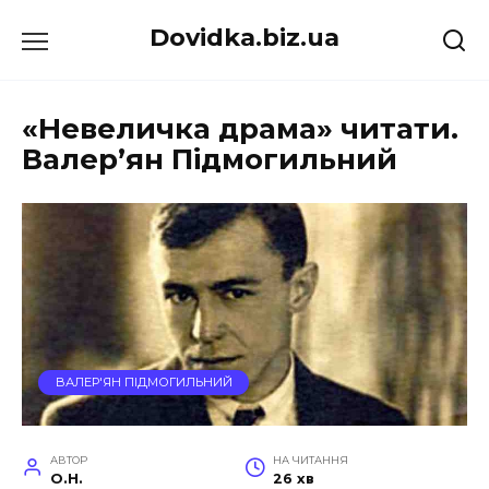
Перейти
Dovidka.biz.ua
до
вмісту
«Невеличка драма» читати.
Валер’ян Підмогильний
ВАЛЕР'ЯН ПІДМОГИЛЬНИЙ
АВТОР
НА ЧИТАННЯ
O.H.
26 хв