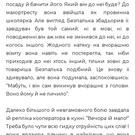
посаду й бачити його. Який він до неї буде? До
махортресту вона ввійшла як провинна
школярка. Але вигляд Безпалька збадьорив її:
завідувач був той самий; ні в мові, ні в
поводженні він аж ніяк не змінився до неї, ні до
когось іншого. Жодного натяку на вчорашню
візиту вона навіть не постерегла, так ніби
приходив до неї хтось інший, тільки зовні до
товариша Безпалька подібний. Це знову її
здивувало, але вона подумала, заспокоївшись:
“Мабуть, і він сам викинув вчорашнє з голови.
Воно йому й не личило”.
Далеко більшого й невгамовного болю завдала
їй репліка кооператора в кухні. “Вечора їй мало!”
Треба було чути всю гидку отруйність цих слів! І
вони вразили дівчину в найкраще, що вона