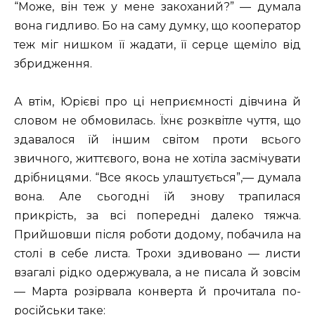
“Може, він теж у мене закоханий?” — думала
вона гидливо. Бо на саму думку, що кооператор
теж міг нишком її жадати, її серце щеміло від
збридження.
А втім, Юрієві про ці неприємності дівчина й
словом не обмовилась. Їхнє розквітле чуття, що
здавалося їй іншим світом проти всього
звичного, життєвого, вона не хотіла засмічувати
дрібницями. “Все якось улаштується”,— думала
вона. Але сьогодні їй знову трапилася
прикрість, за всі попередні далеко тяжча.
Прийшовши після роботи додому, побачила на
столі в себе листа. Трохи здивовано — листи
взагалі рідко одержувала, а не писала й зовсім
— Марта розірвала конверта й прочитала по-
російськи таке: