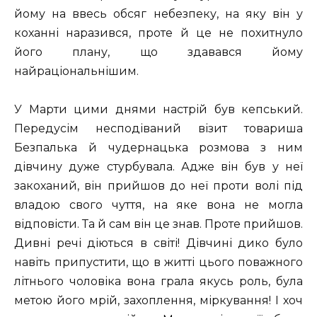
йому на ввесь обсяг небезпеку, на яку він у
коханні наразився, проте й це не похитнуло
його плану, що здавався йому
найраціональнішим.
У Марти цими днями настрій був кепський.
Передусім несподіваний візит товариша
Безпалька й чудернацька розмова з ним
дівчину дуже стурбувала. Адже він був у неї
закоханий, він прийшов до неї проти волі під
владою свого чуття, на яке вона не могла
відповісти. Та й сам він це знав. Проте прийшов.
Дивні речі діються в світі! Дівчині дико було
навіть припустити, що в житті цього поважного
літнього чоловіка вона грала якусь роль, була
метою його мрій, захоплення, міркування! І хоч