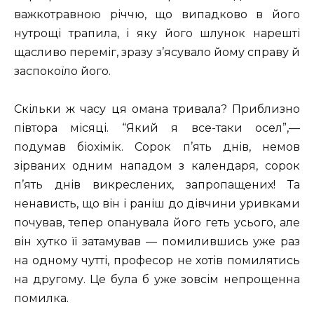
важкотравною річчю, що випадково в його
нутрощі трапила, і яку його шлунок нарешті
щасливо переміг, зразу з’ясувало йому справу й
заспокоїло його.
Скільки ж часу ця омана тривала? Приблизно
півтора місяці. “Який я все-таки осел”,—
подумав біохімік. Сорок п’ять днів, немов
зірваних одним нападом з календаря, сорок
п’ять днів викреслених, запропащених! Та
ненависть, що він і раніш до дівчини уривками
почував, тепер опанувала його геть усього, але
він хутко її затамував — помилившись уже раз
на одному чутті, професор не хотів помилятись
на другому. Це була б уже зовсім непрощенна
помилка.