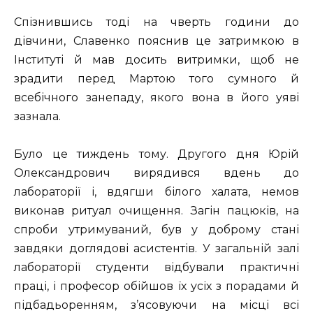
Спізнившись тоді на чверть години до
дівчини, Славенко пояснив це затримкою в
Інституті й мав досить витримки, щоб не
зрадити перед Мартою того сумного й
всебічного занепаду, якого вона в його уяві
зазнала.
Було це тиждень тому. Другого дня Юрій
Олександрович вирядився вдень до
лабораторії і, вдягши білого халата, немов
виконав ритуал очищення. Загін пацюків, на
спроби утримуваний, був у доброму стані
завдяки доглядові асистентів. У загальній залі
лабораторії студенти відбували практичні
праці, і професор обійшов їх усіх з порадами й
підбадьоренням, з’ясовуючи на місці всі