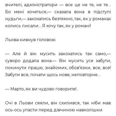
вчителі, адміністратори — все це не те, не те…
Бо мені хочеться,— сказала вона в підступі
нудьги,— закохатись безтямно, так, як у романах
колись писали… Я хочу так, як у романі!
Льова кивнув головою.
— Але й він мусить закохатись так само,—
суворо додала вона.— Він мусить усе забути,
покинути працю, знайомих, обов’язки, все, все!
Забути все, почати щось нове, неповторне…
— Марто, як ви чудово говорите!..
Очі в Льови сяяли, він схилився, так ніби мав
ось-ось упасти перед дівчиною навколішки.