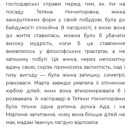
господарські справи перед тим, як іти на
посаду. Тетяна Ничипорівна, жінка
заокруглених форм у своїй побудові, була до
байдужості спокійна. В лагідності, з якою вона
до життя ставилась, можна було б убачати
високу мудрість, коли б це ставлення
виявлялось у філософських трактатах, а не
хатньому побуті. Ця жінка, через непохитну
вдачу свою, скрізь приносила застиглість, лад і
тиху вигоду — була жінка затишку, симетрії,
рівноваги. Марта завжди уявляла її оточеною
юрбою дітей, яких вона втихомирювала б і
розважала. А насправді в Тетяни Ничипорівни
була тільки одна дитина, дочка Ада, і на
Мартине запитання, чому вона більше дітей не
має, мадам Іванчук лагідно відповіла: