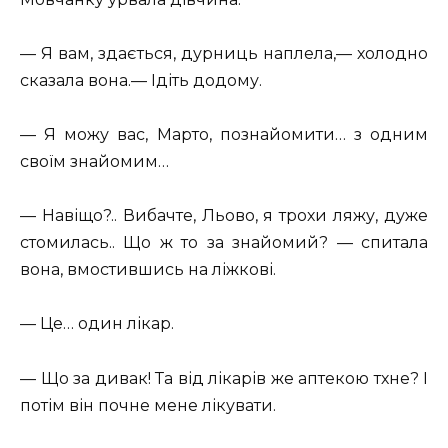
— Я вам, здається, дурниць наплела,— холодно
сказала вона.— Ідіть додому.
— Я можу вас, Марто, познайомити… з одним
своїм знайомим…
— Навіщо?.. Вибачте, Льово, я трохи ляжу, дуже
стомилась.. Що ж то за знайомий? — спитала
вона, вмостившись на ліжкові.
— Це… один лікар.
— Що за дивак! Та від лікарів же аптекою тхне? І
потім він почне мене лікувати.