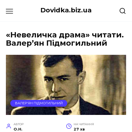
Перейти
Dovidka.biz.ua
до
вмісту
«Невеличка драма» читати.
Валер’ян Підмогильний
ВАЛЕР'ЯН ПІДМОГИЛЬНИЙ
АВТОР
НА ЧИТАННЯ
O.H.
27 хв