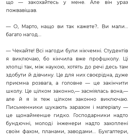
що — закохайтесь у мене. Але він ураз
пожвавішав.
— О, Марто, нащо ви так кажете?.. Ви мали…
багато нагод…
— Чекайте! Всі нагоди були нікчемні. Студентів
я виключаю, бо кінчила вже профшколу. Ці
хлопці так, між наукою, хотять до речі десь там
здобути й дівчину. Це для них своєрідна, дуже
приємна розвага, а головне — це закінчити
школу. Це цілком законно,— засміялась вона,—
але й я їх теж цілком законно виключаю.
Письменники шукають заразом і матеріалу —
це щонайменше гидко. Господарники надто
бундючні, молоді інженери надто захоплені
своїм фахом, планами, заводами… Бухгалтери,