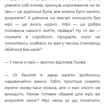
уявляти собі князів, принців, королевичів, чи як
там,— це дурниця була, але можна було мріяти,
розумієте? А дівчина чи взагалі молодість без
мрії — це якось нудно… Мрії — це добра
половина нашого життя, правда? Ну от ви —
служите в соробкопі, продаєте, коли не
помиляюсь, ковбаси, як вам у такому становищі
обійтися без мрій?
— У мене є мрії,— хрипко відповів Льова.
— От бачите! А зараз мріяти зробилось
надзвичайно важко. Тобто, простіше сказати,
мріяти знову-таки можна, але з мрії нічого не
виходить. Немає готових образів для мрії, ви
розумієте мене? Мрії нема за що почепити,