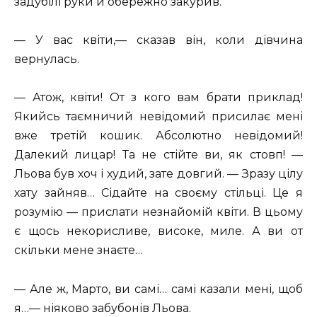
задубілі руки й обережно закурив.
— У вас квіти,— сказав він, коли дівчина
вернулась.
— Атож, квіти! От з кого вам брати приклад!
Якийсь таємничий невідомий присилає мені
вже третій кошик. Абсолютно невідомий!
Далекий лицар! Та не стійте ви, як стовп! —
Льова був хоч і худий, зате довгий. — Зразу цілу
хату зайняв… Сідайте на своєму стільці. Це я
розумію — прислати незнайомій квіти. В цьому
є щось некорисливе, високе, миле. А ви от
скільки мене знаєте…
— Але ж, Марто, ви самі… самі казали мені, щоб
я…— ніяково забубонів Льова.