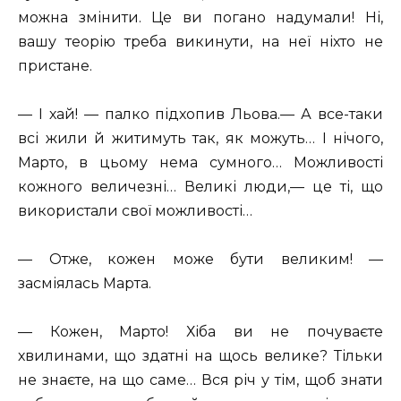
можна змінити. Це ви погано надумали! Ні,
вашу теорію треба викинути, на неї ніхто не
пристане.
— І хай! — палко підхопив Льова.— А все-таки
всі жили й житимуть так, як можуть… І нічого,
Марто, в цьому нема сумного… Можливості
кожного величезні… Великі люди,— це ті, що
використали свої можливості…
— Отже, кожен може бути великим! —
засміялась Марта.
— Кожен, Марто! Хіба ви не почуваєте
хвилинами, що здатні на щось велике? Тільки
не знаєте, на що саме… Вся річ у тім, щоб знати