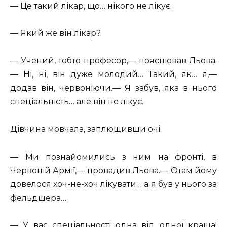
— Це такий лікар, що… нікого не лікує.
— Який же він лікар?
— Учений, тобто професор,— пояснював Льова.
— Ні, ні, він дуже молодий… Такий, як… я,—
додав він, червоніючи.— Я забув, яка в нього
спеціальність… але він не лікує.
Дівчина мовчала, заплющивши очі.
— Ми познайомились з ним на фронті, в
Червоній Армії,— провадив Льова.— Отам йому
довелося хоч-не-хоч лікувати… а я був у нього за
фельдшера…
— У вас спеціальності одна від одної краща!