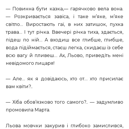
— Повинна бути казка,— гарячково вела вона.
— Розкривається завіса, і таке м’яке, м’яке
світло… Виростають гаї, в них затишок, пухка
трава… І тут річка. Ввечері річка тиха, здається,
підеш по ній… А входиш все глибше, глибше,
вода підіймається, стаєш легка, скидаєш із себе
всю вагу й пливеш… Ах, Льово, приведіть мені
невідомого лицаря!
— Але… як я довідаюсь, хто от… хто присилає
вам квіти?..
— Хіба обов’язково того самого?.. — задумливо
промовила Марта.
Льова мовчки закурив і глибоко замислився,