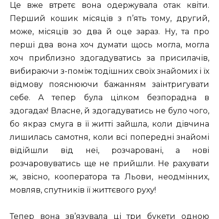
Це вже втретє вона одержувала отак квіти.
Перший кошик місяців з п’ять тому, другий,
може, місяців зо два й оце зараз. Ну, та про
перші два вона хоч думати щось могла, могла
хоч приблизно здогадуватись за присилачів,
вибираючи з-поміж тодішних своїх знайомих і їх
відмову пояснюючи бажанням заінтригувати
себе. А тепер була цілком безпорадна в
здогадах! Власне, й здогадуватись не було чого,
бо якраз смуга в її житті зайшла, коли дівчина
лишилась самотня, коли всі попередні знайомі
відійшли від неї, розчаровані, а нові
розчаровуватись ще не прийшли. Не рахувати
ж, звісно, кооператора та Льови, неодмінних,
мовляв, спутників її життєвого руху!
Тепер вона зв’язувала ці три букети одною