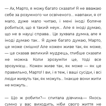
— Ах, Марто, я можу багато сказати! Я не вважаю
себе за розумного чи освіченого… навпаки, я от
мало, дуже мало читаю, і мені іноді боляче
робиться, що я такий неук… Але я іноді думаю,
що не в науці справа… Це зухвала думка, але я
іноді думаю так… Я дуже багато думаю, Марто,
це може смішно! Але кожен живе так, як може,
— це сказав великий мудрець, глибше сказати
не можна. Коли зрозуміти це, тоді все
зрозумієш… Кожен живе так, як може — як це
правильно, Марто! І ви, і я теж, і ваші сусіди, і всі
люди живуть так, як можуть… Інакше вони жити
не можуть…
— Що ж робити?— спитала дівчина.— Якось
сумно у вас виходить, ніби свого життя не