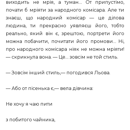
виходить не мрія, а туман… От припустімо,
почати б мріяти за народного комісара. Але ти
знаєш, що народний комісар — це ділова
людина, ти прекрасно уявляєш його, тобто
реально, який він є, зрештою, портрети його
можна побачити, почитати його промови… Ні,
про народного комісара ніяк не можна мріяти!
— скрикнула вона. — Це… зовсім не той стиль.
— Зовсім інший стиль,— погодився Льова.
— Або от пісенька є,— вела дівчина:
Не хочу я чаю пити
з побитого чайника,