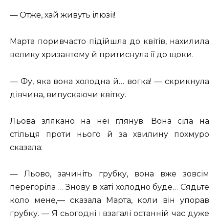
— Отже, хай живуть ілюзії!
Марта поривчасто підійшла до квітів, нахилила
велику хризантему й притиснула її до щоки.
— Фу, яка вона холодна й… вогка! — скрикнула
дівчина, випускаючи квітку.
Льова злякано на неї глянув. Вона сіла на
стільця проти нього й за хвилину похмуро
сказала:
— Льово, зачиніть грубку, вона вже зовсім
перегоріла … Знову в хаті холодно буде… Сядьте
коло мене,— сказала Марта, коли він упорав
грубку. — Я сьогодні і взагалі останній час дуже