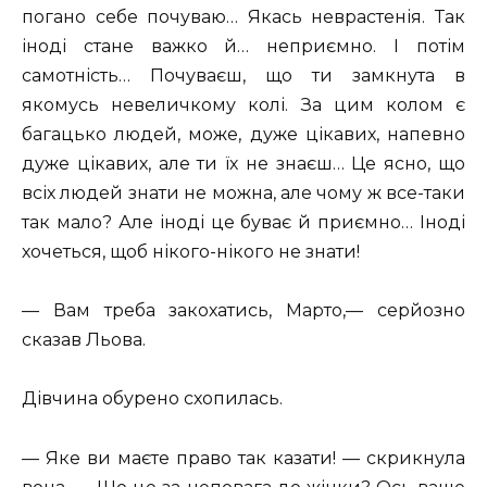
погано себе почуваю… Якась неврастенія. Так
іноді стане важко й… неприємно. І потім
самотність… Почуваєш, що ти замкнута в
якомусь невеличкому колі. За цим колом є
багацько людей, може, дуже цікавих, напевно
дуже цікавих, але ти їх не знаєш… Це ясно, що
всіх людей знати не можна, але чому ж все-таки
так мало? Але іноді це буває й приємно… Іноді
хочеться, щоб нікого-нікого не знати!
— Вам треба закохатись, Марто,— серйозно
сказав Льова.
Дівчина обурено схопилась.
— Яке ви маєте право так казати! — скрикнула