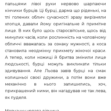
пальцями лівої руки нервово шарпаючи
кінчики бурців. Ці бурці, дарма що ріденькі, на
тлі голених облич сучасності зразу вирізняли
хлопця, давали йому оригінальне й примітне
лице. В них було щось старосвітське, щось від
минулих часів, коли рослинність на чоловічому
обличчі вважалась за ознаку мужності, а коса
становила неодмінну прикмету жіночої краси.
А тепер, коли ножиці й бритва змінили лице
людськості, бурці можуть викликати тільки
здивування. Але Льова завів бурці на смак
колишньої своєї дружини, а потім вони вже
механічно в нього залишились, хоч,
прикрашений ними, він нагадував не так лева,
як пуделя.
Мовчанку урвала дівчина.