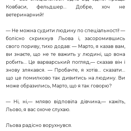
Ковбаси, фельдшер… Добре, хоч не
ветеринарний!
— Не можна судити людину по спеціальності! —
болісно скрикнув Льова і, засоромившись
свого пориву, тихо додав: — Марто, я казав вам,
ви знаєте, що не те важить у людині, що вона
робить… Це варварський погляд,— сказав він і
знову злякався. — Пробачте, я хотів… сказати…
що це помилково так дивитись на людину. Ви
може образились, Марто, що я так говорю?
— Ні, ні,— мляво відповіла дівчина,— кажіть,
Льово, я вас охоче слухаю.
Льова радісно ворухнувся.