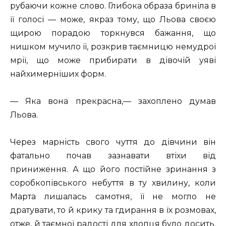
рубаючи кожне слово. Глибока образа бриніла в
її голосі — може, якраз тому, що Льова своєю
щирою порадою торкнувся бажання, що
нишком мучило її, розкрив таємницю немудрої
мрії, що може прибирати в дівочій уяві
найхимерніших форм.
— Яка вона прекрасна,— захоплено думав
Льова.
Через марність свого чуття до дівчини він
фатально почав зазнавати втіхи від
приниження. А що його постійне зринання з
соробкопівського небуття в ту хвилину, коли
Марта лишалась самотня, її не могло не
дратувати, то й крику та гдирання в їх розмовах,
отже, й таємної радості для хлопця було досить.