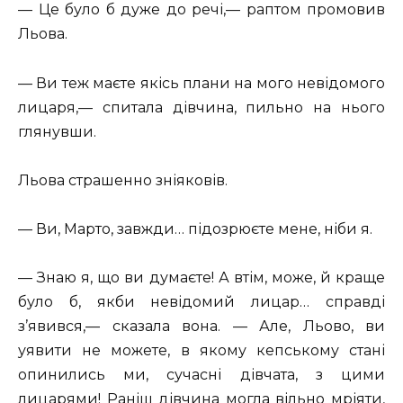
— Це було б дуже до речі,— раптом промовив
Льова.
— Ви теж маєте якісь плани на мого невідомого
лицаря,— спитала дівчина, пильно на нього
глянувши.
Льова страшенно зніяковів.
— Ви, Марто, завжди… підозрюєте мене, ніби я.
— Знаю я, що ви думаєте! А втім, може, й краще
було б, якби невідомий лицар… справді
з’явився,— сказала вона. — Але, Льово, ви
уявити не можете, в якому кепському стані
опинились ми, сучасні дівчата, з цими
лицарями! Раніш дівчина могла вільно мріяти,