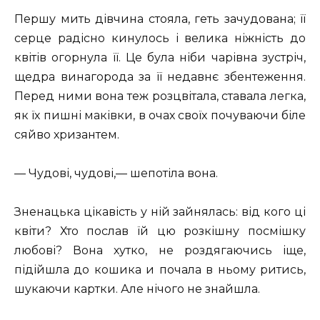
Першу мить дівчина стояла, геть зачудована; її
серце радісно кинулось і велика ніжність до
квітів огорнула її. Це була ніби чарівна зустріч,
щедра винагорода за її недавнє збентеження.
Перед ними вона теж розцвітала, ставала легка,
як їх пишні маківки, в очах своїх почуваючи біле
сяйво хризантем.
— Чудові, чудові,— шепотіла вона.
Зненацька цікавість у ній зайнялась: від кого ці
квіти? Хто послав їй цю розкішну посмішку
любові? Вона хутко, не роздягаючись іще,
підійшла до кошика и почала в ньому ритись,
шукаючи картки. Але нічого не знайшла.