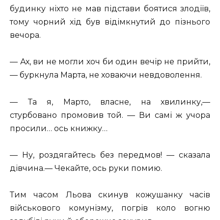
будинку ніхто не мав підстави боятися злодіїв,
тому чорний хід був відімкнутий до пізнього
вечора.
— Ах, ви не могли хоч би один вечір не прийти,
— буркнула Марта, не ховаючи невдоволення.
— Та я, Марто, власне, на хвилинку,—
стурбовано промовив той. — Ви самі ж учора
просили… ось книжку…
— Ну, роздягайтесь без передмов! — сказала
дівчина.— Чекайте, ось руки помию.
Тим часом Льова скинув кожушанку часів
військового комунізму, погрів коло вогню