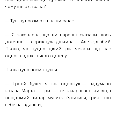
чому інша справа?
— Тут… тут розмір і ціна викупає!
— Я захоплена, що ви нарешті сказали щось
дотепне! — скрикнула дівчина. — Але ж, любий
Льово, як нудно цілий рік чекати від вас
одного-однісінького дотепу.
Льова тупо посміхнувся.
— Третій букет я так одержую,— задумано
казала Марта.— Три — це зачароване число, і
невідомий лицар мусить з’явитися, тричі про
себе нагадавши,