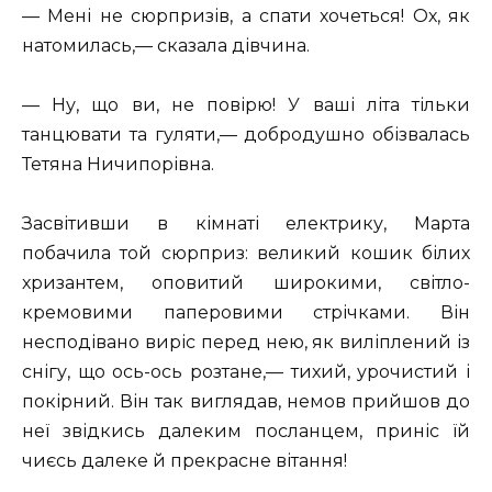
— Мені не сюрпризів, а спати хочеться! Ох, як
натомилась,— сказала дівчина.
— Ну, що ви, не повірю! У ваші літа тільки
танцювати та гуляти,— добродушно обізвалась
Тетяна Ничипорівна.
Засвітивши в кімнаті електрику, Марта
побачила той сюрприз: великий кошик білих
хризантем, оповитий широкими, світло-
кремовими паперовими стрічками. Він
несподівано виріс перед нею, як виліплений із
снігу, що ось-ось розтане,— тихий, урочистий і
покірний. Він так виглядав, немов прийшов до
неї звідкись далеким посланцем, приніс їй
чиєсь далеке й прекрасне вітання!