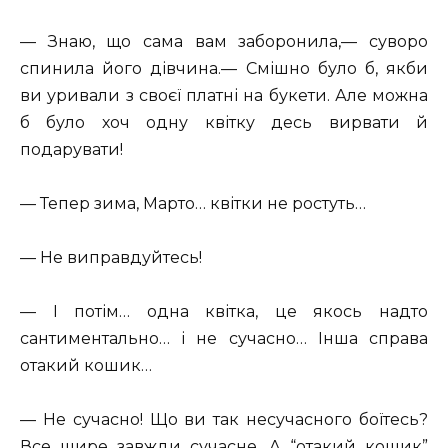
— Знаю, що сама вам заборонила,— суворо
спинила його дівчина.— Смішно було б, якби
ви уривали з своєї платні на букети. Але можна
б було хоч одну квітку десь вирвати й
подарувати!
— Тепер зима, Марто… квітки не ростуть…
— Не виправдуйтесь!
— І потім… одна квітка, це якось надто
сантиментально… і не сучасно… Інша справа
отакий кошик…
— Не сучасно! Що ви так несучасного боїтесь?
Все щире завжди сучасне. А “отакий кошик”