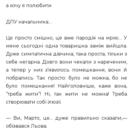
а хочу я полюбити
ДПУ начальника…
Це просто смішно, це вже пародія на мрію… У
мене сьогодні одна товаришка заміж вийшла.
Дуже симпатична дівчина, така проста, тільки з
себе негарна. Довго вони чекали з нареченим,
а тепер у них з’явилось помешкання, вони й
побрались. Так просто: було не можна, бо не
було помешкання! Найголовніше, каже вона,
“треба жити”! Ні, так жити не можна! Треба
створювати собі ілюзії.
— Ви, Марто, це… дуже правильно сказали,—
обізвався Льова.