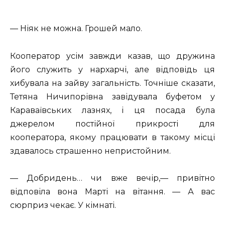
— Ніяк не можна. Грошей мало.
Кооператор усім завжди казав, що дружина
його служить у нархарчі, але відповідь ця
хибувала на зайву загальність. Точніше сказати,
Тетяна Ничипорівна завідувала буфетом у
Караваївських лазнях, і ця посада була
джерелом постійної прикрості для
кооператора, якому працювати в такому місці
здавалось страшенно непристойним.
— Добридень… чи вже вечір,— привітно
відповіла вона Марті на вітання. — А вас
сюрприз чекає. У кімнаті.