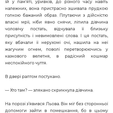
їй у пам’яті, уривків, до різного часу навіть
належних, вона пристрасно зшивала прудкою
голкою бажаний образ. Плутаючи з дійсністю
власні мрії, ніби явно снячи, ліпила дівчина
чоловічу постать, відчувала її близьку
присутність і невимовлені слова. І ця постать,
яку вбачали її нерухомі очі, нашила на неї
жагучим огнем, поволі перетворюючись у
казкового велетня, в радісний кошмар
неспокійного чуття.
В двері раптом постукано.
— Хто там? — злякано скрикнула дівчина.
На порозі з’явився Льова. Він міг без сторонньої
допомоги зайти в помешкання, бо в цьому