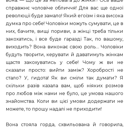
вона. — Що це за неповага до жінки? Ось ваше
справжнє чоловіче обличчя! Для вас ще одної
революції буде замало! Який егоїзм і яка висока
думка про себе! Чоловіки можуть сумувати, це в
них, бачите, вищі пориви, а жінці треба тільки
закохатись, і все буде гаразді Так, по вашому,
виходить? Вона виконає свою роль… Чоловіки
будуть творити, керувати й даватимуть жінкам
щастя закохуватись у себе! Чому ж ви не
сказали просто: вийти заміж? Хоробрості не
стало? У, гидота! Як ви сміли так думати? Я
скільки разів казала вам, щоб ніяких розмов
про любов між нами не було, це умова нашого
знайомства. Коли ви цієї умови додержати не
можете, то прошу надалі не приходити!
Вона стояла горда, схвильована й говорила,