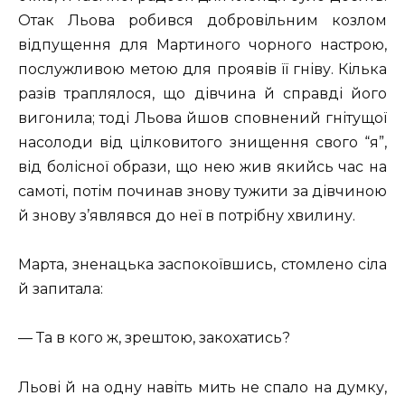
Отак Льова робився добровільним козлом
відпущення для Мартиного чорного настрою,
послужливою метою для проявів її гніву. Кілька
разів траплялося, що дівчина й справді його
вигонила; тоді Льова йшов сповнений гнітущої
насолоди від цілковитого знищення свого “я”,
від болісної образи, що нею жив якийсь час на
самоті, потім починав знову тужити за дівчиною
й знову з’являвся до неї в потрібну хвилину.
Марта, зненацька заспокоївшись, стомлено сіла
й запитала:
— Та в кого ж, зрештою, закохатись?
Льові й на одну навіть мить не спало на думку,