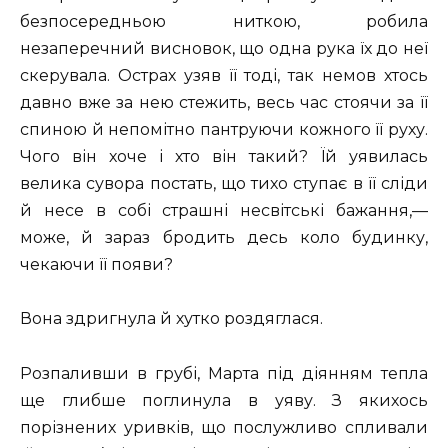
безпосередньою ниткою, робила
незаперечний висновок, що одна рука їх до неї
скерувала. Острах узяв її тоді, так немов хтось
давно вже за нею стежить, весь час стоячи за її
спиною й непомітно пантруючи кожного її руху.
Чого він хоче і хто він такий? Їй уявилась
велика сувора постать, що тихо ступає в її сліди
й несе в собі страшні несвітські бажання,—
може, й зараз бродить десь коло будинку,
чекаючи її появи?
Вона здригнула й хутко роздяглася.
Розпаливши в грубі, Марта під діянням тепла
ще глибше поглинула в уяву. З якихось
порізнених уривків, що послужливо спливали