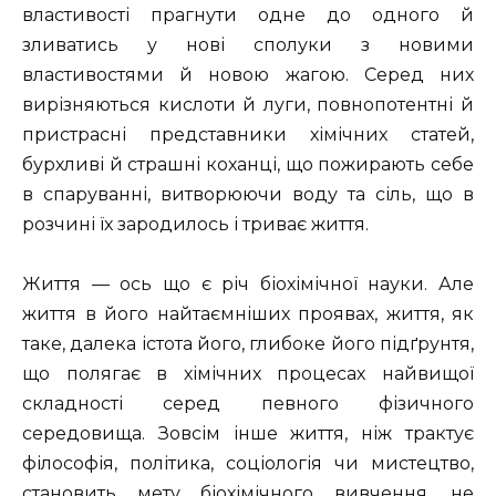
властивості прагнути одне до одного й
зливатись у нові сполуки з новими
властивостями й новою жагою. Серед них
вирізняються кислоти й луги, повнопотентні й
пристрасні представники хімічних статей,
бурхливі й страшні коханці, що пожирають себе
в спаруванні, витворюючи воду та сіль, що в
розчині їх зародилось і триває життя.
Життя — ось що є річ біохімічної науки. Але
життя в його найтаємніших проявах, життя, як
таке, далека істота його, глибоке його підґрунтя,
що полягає в хімічних процесах найвищої
складності серед певного фізичного
середовища. Зовсім інше життя, ніж трактує
філософія, політика, соціологія чи мистецтво,
становить мету біохімічного вивчення, не