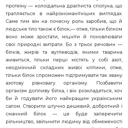
протеїну — колоїдальна драглиста сполука, що
трапляється в найрізноманітніших виглядах.
Саме тим він на почесну роль заробив, що й
людське тіло також є білок,— отже, тільки білком
воно може зростати, міцніти й поновлювати
свої природні витрати. Бо з трьох речовин —
білків, жирів та вуглеводів, якими тварина
живиться, тільки перші містять у собі азот,
неодмінний складник живої клітини, отже,
тільки білок спроможен підтримувати так звану
азотову рівновагу організму. Позбавити
організм допливу білка, і він розкладеться, хоч
би й годувати його найкращим українським
салом. Створити штучно дешевий, добротний і
смачний білок — це буде заперечити
рільництво, звільнити людину від обмеженості