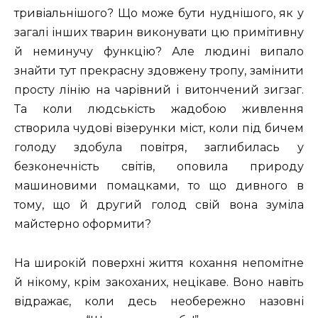
тривіальнішого? Що може бути нуднішого, як у
загалі інших тварин виконувати цю примітивну
й неминучу функцію? Але людині випало
знайти тут прекрасну здовжену тропу, замінити
просту лінію на чарівний і витончений зигзаг.
Та коли людськість жадобою живлення
створила чудові візерунки міст, коли під бичем
голоду здобула повітря, заглибилась у
безконечність світів, оповила природу
машиновими помацками, то що дивного в
тому, що й другий голод свій вона зуміла
майстерно оформити?
На широкій поверхні життя кохання непомітне
й нікому, крім закоханих, нецікаве. Воно навіть
відражає, коли десь необережно назовні