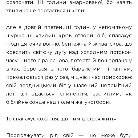
розпочати. Ні години змарнованої, бо навіть
хвилина не вертається ніколи!
Але в довгій плетениці годин, у непомітному
шуршанні хвилин крізь отвори діб, спалахує
іноді цяточка вогню, бентежна й жива іскра, що
креслить світючу дугу над холодним потоком
часу. І його сіра основа, потерта й пошарпана у
віках, береться з того барвистим пітканням,
поновлюється раз у раз, міцніє, і час прискорює
свій зрадницький біг у шалений непомітний
лет, аж здається спиненим, застиглим, як
біблійне сонце над полем жагучої борні.
То спалахує кохання, що ним діється життя.
Продовжувати рід свій — що може бути