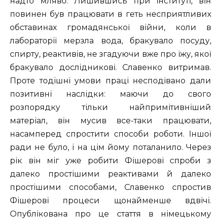
надто мляво. Лишившись при інституті, він
повинен був працювати в геть несприятливих
обставинах громадянської війни, коли в
лабораторії мерзла вода, бракувало посуду,
спирту, реактивів, не згадуючи вже про їжу, якої
бракувало дослідникові. Славенко витримав.
Проте тодішні умови праці несподівано дали
позитивні наслідки: маючи до свого
розпорядку тільки найпримітивніший
матеріал, він мусив все-таки працювати,
насамперед спростити способи роботи. Іншої
ради не було, і на цім йому поталанило. Через
рік він міг уже робити Фішерові спроби з
далеко простішими реактивами й далеко
простішими способами, Славенко спростив
Фішерові процеси щонайменше вдвічі.
Опублікована про це стаття в німецькому