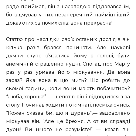
радо приймав, він з насолодою піддавався їм,
бо відчував у них незаперечний найміцніший
доказ отих світючих слів: вона прекрасна!
Статтю про наслідки своїх останніх дослідів він
кілька разів брався починати. Але наукові
думки скупо в’язалися йому в голові, були
анемічні й страшенно нудні. Спогад про Марту
раз у раз уривав його міркування. Де вона
зараз? Яка вона в цю мить? Що робить до
сьомої години, коли вони мають побачитись?
“Люба, хороша!” — шепотів він і підводився з-за
столу. Починав ходити по кімнаті, посміхаючись.
“Кожен сказав би, що я дурень”,— задоволено
міркував він. “Але це брехня. А от ви справді
дурні! Ви нічого не розумієте!” — казав він