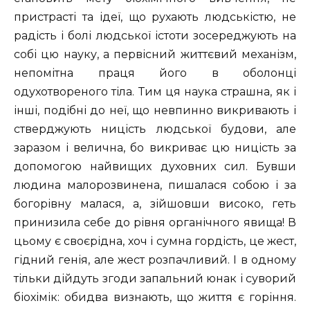
пристрасті та ідеї, що рухають людськістю, не
радість і болі людської істоти зосереджують на
собі цю науку, а первісний життєвий механізм,
непомітна праця його в оболонці
одухотвореного тіла. Тим ця наука страшна, як і
інші, подібні до неї, що невпинно викривають і
стверджують ницість людської будови, але
заразом і велична, бо викриває цю ницість за
допомогою найвищих духовних сил. Бувши
людина малорозвинена, пишалася собою і за
богорівну малася, а, зійшовши високо, геть
принизила себе до рівня органічного явища! В
цьому є своєрідна, хоч і сумна гордість, це жест,
гідний генія, але жест розпачливий. І в одному
тільки дійдуть згоди запальний юнак і суворий
біохімік: обидва визнають, що життя є горіння.