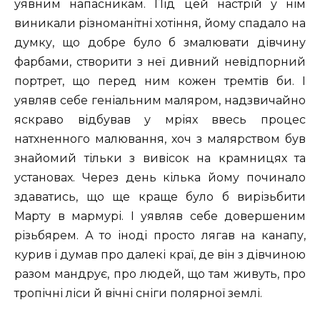
уявним напасникам. Під цей настрій у нім
виникали різноманітні хотіння, йому спадало на
думку, що добре було б змалювати дівчину
фарбами, створити з неї дивний невідпорний
портрет, що перед ним кожен тремтів би. І
уявляв себе геніальним маляром, надзвичайно
яскраво відбував у мріях ввесь процес
натхненного малювання, хоч з малярством був
знайомий тільки з вивісок на крамницях та
установах. Через день кілька йому починало
здаватись, що ще краще було б вирізьбити
Марту в мармурі. І уявляв себе довершеним
різьбярем. А то іноді просто лягав на канапу,
курив і думав про далекі краї, де він з дівчиною
разом мандрує, про людей, що там живуть, про
тропічні ліси й вічні сніги полярної землі.