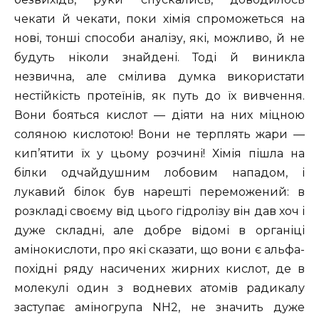
чекати й чекати, поки хімія спроможеться на
нові, тонші способи аналізу, які, можливо, й не
будуть ніколи знайдені. Тоді й виникла
незвична, але смілива думка використати
нестійкість протеїнів, як путь до їх вивчення.
Вони бояться кислот — діяти на них міцною
соляною кислотою! Вони не терплять жари —
кип’ятити їх у цьому розчині! Хімія пішла на
білки одчайдушним лобовим нападом, і
лукавий білок був нарешті переможений: в
розкладі своєму від цього гідролізу він дав хоч і
дуже складні, але добре відомі в органіці
амінокислоти, про які сказати, що вони є альфа-
похідні ряду насичених жирних кислот, де в
молекулі один з водневих атомів радикалу
заступає аміногрупа NH2, не значить дуже