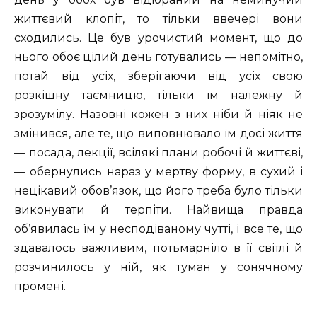
життєвий клопіт, то тільки ввечері вони
сходились. Це був урочистий момент, що до
нього обоє цілий день готувались — непомітно,
потай від усіх, зберігаючи від усіх свою
розкішну таємницю, тільки їм належну й
зрозумілу. Назовні кожен з них ніби й ніяк не
змінився, але те, що виповнювало їм досі життя
— посада, лекції, всілякі плани робочі й життєві,
— обернулись нараз у мертву форму, в сухий і
нецікавий обов’язок, що його треба було тільки
виконувати й терпіти. Найвища правда
об’явилась їм у несподіваному чутті, і все те, що
здавалось важливим, потьмарніло в її світлі й
розчинилось у ній, як туман у сонячному
промені.