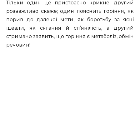
Тільки один це пристрасно крикне, другий
розважливо скаже; один пояснить горіння, як
порив до далекої мети, як боротьбу за ясні
ідеали, як сягання й сп’янілість, а другий
стримано заявить, що горіння є метаболіз, обмін
речовин!