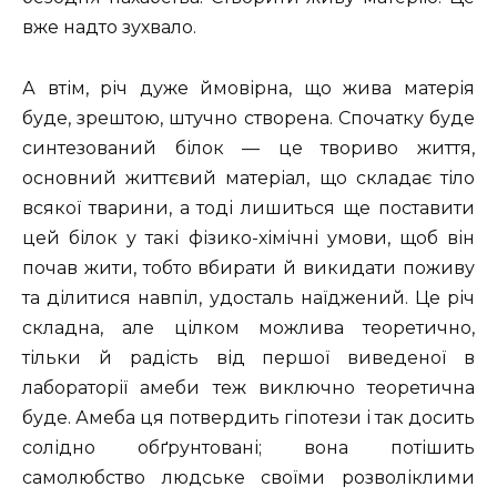
вже надто зухвало.
А втім, річ дуже ймовірна, що жива матерія
буде, зрештою, штучно створена. Спочатку буде
синтезований білок — це твориво життя,
основний життєвий матеріал, що складає тіло
всякої тварини, а тоді лишиться ще поставити
цей білок у такі фізико-хімічні умови, щоб він
почав жити, тобто вбирати й викидати поживу
та ділитися навпіл, удосталь наїджений. Це річ
складна, але цілком можлива теоретично,
тільки й радість від першої виведеної в
лабораторії амеби теж виключно теоретична
буде. Амеба ця потвердить гіпотези і так досить
солідно обґрунтовані; вона потішить
самолюбство людське своїми розволіклими