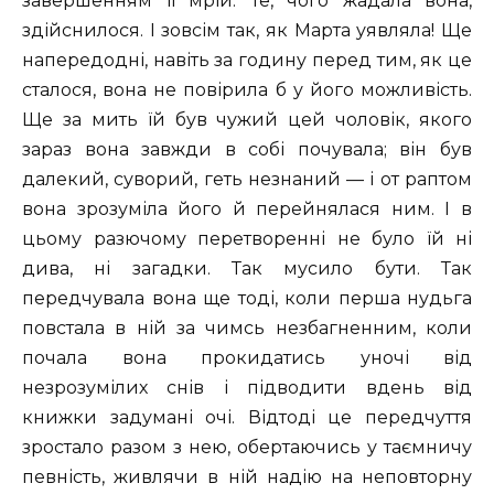
завершенням її мрій. Те, чого жадала вона,
здійснилося. І зовсім так, як Марта уявляла! Ще
напередодні, навіть за годину перед тим, як це
сталося, вона не повірила б у його можливість.
Ще за мить їй був чужий цей чоловік, якого
зараз вона завжди в собі почувала; він був
далекий, суворий, геть незнаний — і от раптом
вона зрозуміла його й перейнялася ним. І в
цьому разючому перетворенні не було їй ні
дива, ні загадки. Так мусило бути. Так
передчувала вона ще тоді, коли перша нудьга
повстала в ній за чимсь незбагненним, коли
почала вона прокидатись уночі від
незрозумілих снів і підводити вдень від
книжки задумані очі. Відтоді це передчуття
зростало разом з нею, обертаючись у таємничу
певність, живлячи в ній надію на неповторну