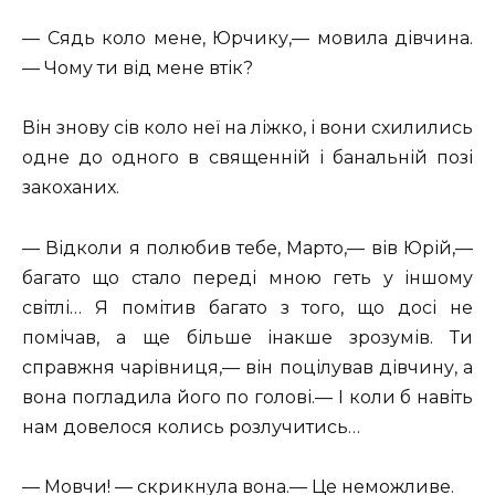
— Сядь коло мене, Юрчику,— мовила дівчина.
— Чому ти від мене втік?
Він знову сів коло неї на ліжко, і вони схилились
одне до одного в священній і банальній позі
закоханих.
— Відколи я полюбив тебе, Марто,— вів Юрій,—
багато що стало переді мною геть у іншому
світлі… Я помітив багато з того, що досі не
помічав, а ще більше інакше зрозумів. Ти
справжня чарівниця,— він поцілував дівчину, а
вона погладила його по голові.— І коли б навіть
нам довелося колись розлучитись…
— Мовчи! — скрикнула вона.— Це неможливе.