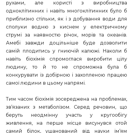
рухами, але користі з виробництва
одноклітинних і навіть многоклітинних було б
приблизно стільки, як і з добування води для
сполуки водню з киснем у електричному
струмі за наявностю річок, морів та океанів.
Амебі завжди доцільніше буде дозволити
самій плодитись у гниючій калюжі. Наколи б
навіть біохімія спромоглася виробити цілу
людину, то й то не спроможна була б
конкурувати із добірною і захопленою працею
самої людини в цьому напрямі.
Тим часом біохімія зосереджена на проблемах,
зв’язаних з метаболізом. Серед речовин, що
беруть неодмінну участь у кругообігу
живлення, на перше місце висунувся отой
самий білок, ушанований від науки ім’ям