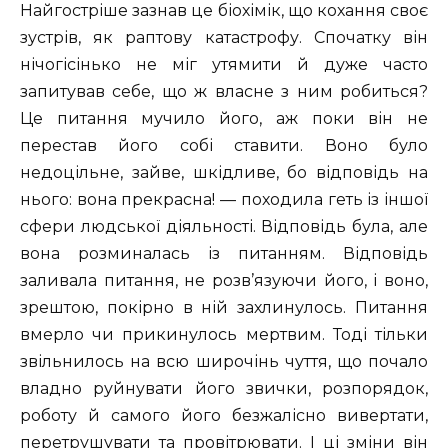
Найгостріше зазнав це біохімік, що кохання своє
зустрів, як раптову катастрофу. Спочатку він
нічогісінько не міг утямити й дуже часто
запитував себе, що ж власне з ним робиться?
Це питання мучило його, аж поки він не
перестав його собі ставити. Воно було
недоцільне, зайве, шкідливе, бо відповідь на
нього: вона прекрасна! — походила геть із іншої
сфери людської діяльності. Відповідь була, але
вона розминалась із питанням. Відповідь
заливала питання, не розв’язуючи його, і воно,
зрештою, покірно в ній захлинулось. Питання
вмерло чи прикинулось мертвим. Тоді тільки
звільнилось на всю широчінь чуття, що почало
владно руйнувати його звички, розпорядок,
роботу й самого його безжалісно вивертати,
перетрушувати та провітрювати. І ці зміни він