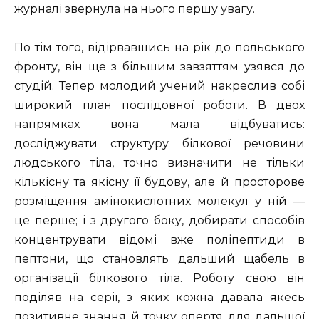
журналі звернула на нього першу увагу.
По тім того, відірвавшись на рік до польського
фронту, він ще з більшим завзяттям узявся до
студій. Тепер молодий учений накреслив собі
широкий план послідовної роботи. В двох
напрямках вона мала відбуватись:
досліджувати структуру білкової речовини
людського тіла, точно визначити не тільки
кількісну та якісну її будову, але й просторове
розміщення амінокислотних молекул у ній —
це перше; і з другого боку, добирати способів
концентрувати відомі вже поліпептиди в
пептони, що становлять дальший щабель в
організації білкового тіла. Роботу свою він
поділяв на серії, з яких кожна давала якесь
позитивне знання й точку опертя для дальшої