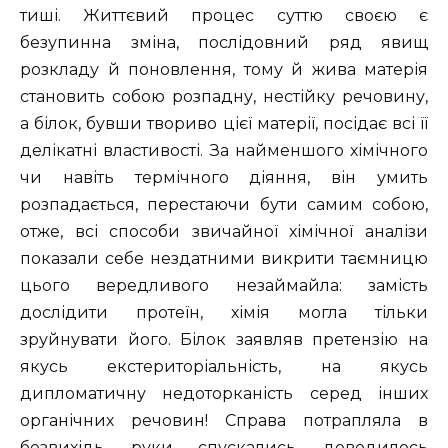
тиші. Життєвий процес суттю своєю є
безупинна зміна, послідовний ряд явищ
розкладу й поновлення, тому й жива матерія
становить собою розпадну, нестійку речовину,
а білок, бувши твориво цієї матерії, посідає всі її
делікатні властивості. За найменшого хімічного
чи навіть термічного діяння, він умить
розпадається, перестаючи бути самим собою,
отже, всі способи звичайної хімічної аналізи
показали себе нездатними викрити таємницю
цього вередливого незаймайла: замість
дослідити протеїн, хімія могла тільки
зруйнувати його. Білок заявляв претензію на
якусь екстериторіальність, на якусь
дипломатичну недоторканість серед інших
органічних речовин! Справа потрапляла в
безвихідь, руки спускались, доводилось