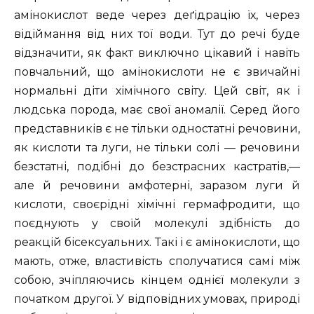
амінокислот веде через деґідрацію їх, через
відіймання від них тої води. Тут до речі буде
відзначити, як факт виключно цікавий і навіть
повчальний, що амінокислоти не є звичайні
нормальні діти хімічного світу. Цей світ, як і
людська порода, має свої аномалії. Серед його
представників є не тільки одностатні речовини,
як кислоти та луги, не тільки солі — речовини
безстатні, подібні до безстрасних кастратів,—
але й речовини амфотерні, заразом луги й
кислоти, своєрідні хімічні гермафродити, що
поєднують у своїй молекулі здібність до
реакцій бісексуальних. Такі і є амінокислоти, що
мають, отже, властивість сполучатися самі між
собою, зчіпляючись кінцем однієї молекули з
початком другої. У відповідних умовах, природі