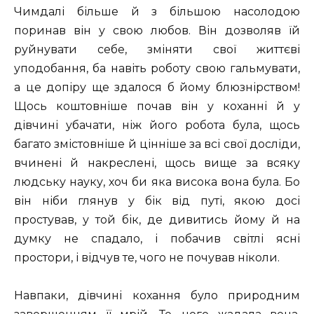
Чимдалі більше й з більшою насолодою
поринав він у свою любов. Він дозволяв їй
руйнувати себе, зміняти свої життєві
уподобання, ба навіть роботу свою гальмувати,
а це допіру ще здалося б йому блюзнірством!
Щось коштовніше почав він у коханні й у
дівчині убачати, ніж його робота була, щось
багато змістовніше й цінніше за всі свої досліди,
вчинені й накреслені, щось вище за всяку
людську науку, хоч би яка висока вона була. Бо
він ніби глянув у бік від путі, якою досі
простував, у той бік, де дивитись йому й на
думку не спадало, і побачив світлі ясні
простори, і відчув те, чого не почував ніколи.
Навпаки, дівчині кохання було природним