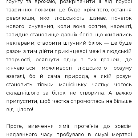
ґрунту та врожаю, розкріпачити її від грубої
тваринної поживи; це буде, крім того, остання
революція, якої людськість дізнає, початок
нового існування, коли вона осягне, нарешті,
завидне становище давніх богів, що живились
нектарами; створити штучний білок — це буде
разом з тим дійти прикінцевої межі в людській
творчості, осягнути одну з тих граней, де
кінчаються можливості людського розуму
взагалі, бо й сама природа, в якій розум
становить тільки манісіньку частку, чогось
складнішого за білок не створила. А важко
припустити, щоб частка спромоглась на більше
від цілого!
Проте, вивчення хімії протеїнів до зовсім
недавнього часу пробувало в смузі мертвої