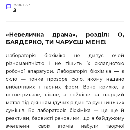
КОМЕНТАРІ
0
«Невеличка драма», розділ: О,
БАЯДЕРКО, ТИ ЧАРУЄШ МЕНЕ!
Лабораторія біохіміка не дивує очей
різноманітністю і не тішить їх складнотою
робочої апаратури. Лабораторія біохіміка — є
скло — тонке прозоре скло, якому надано
вибагливих і гарних форм. Воно крихке, а
вогнетривале, ніжне, а стійкіше за твердий
метал під діянням їдучих рідин та руїнницьких
сумішів. Бо лабораторія біохіміка — це ще й
реактиви, барвисті речовини, що в байдужому
зчепленні своїх атомів набули творчої