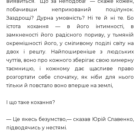
виявиться. “Що за неподоба!” — скаже кожен,
побачивши неприхований поцілунок.
Заздрощі? Дурна умовність? Ні те й ні те. Бо
істота кохання — в його інтимності, в
замкненості його радісного пориву, у тьмяній
окремішності його, у сміливому поділі світу на
двох і решту. Найпоширеніше з людських
чуттів, воно про кожного зберігає свою химерну
таємницю, і кожному дає щасливе право
розгортати себе спочатку, як ніби для нього
тільки й повстало воно вперше на землі,
І що таке кохання?
— Це якесь безумство,— сказав Юрій Славенко,
підводячись у нестямі.