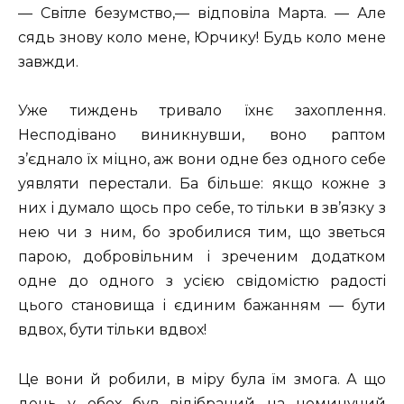
— Світле безумство,— відповіла Марта. — Але
сядь знову коло мене, Юрчику! Будь коло мене
завжди.
Уже тиждень тривало їхнє захоплення.
Несподівано виникнувши, воно раптом
з’єднало їх міцно, аж вони одне без одного себе
уявляти перестали. Ба більше: якщо кожне з
них і думало щось про себе, то тільки в зв’язку з
нею чи з ним, бо зробилися тим, що зветься
парою, добровільним і зреченим додатком
одне до одного з усією свідомістю радості
цього становища і єдиним бажанням — бути
вдвох, бути тільки вдвох!
Це вони й робили, в міру була їм змога. А що
день у обох був відібраний на неминучий