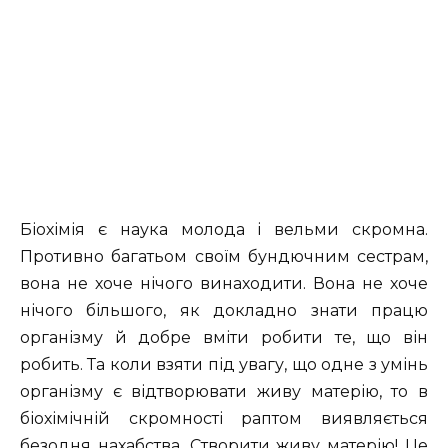
Біохімія є наука молода і вельми скромна.
Противно багатьом своїм бундючним сестрам,
вона не хоче нічого винаходити. Вона не хоче
нічого більшого, як докладно знати працю
організму й добре вміти робити те, що він
робить. Та коли взяти під увагу, що одне з умінь
організму є відтворювати живу матерію, то в
біохімічній скромності раптом виявляється
безодня нахабства. Створити живу матерію! Це