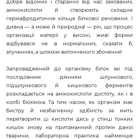
добре відомих і старанно від нас захованих,
амінокислоти й створюють складне
гермафродитичне кільце білкової речовини. І
дивна — а може й природна! — річ, що процес
організації матерії у високі, живі форми
відбувався не в нормальних, сказати б,
злученнях, а шляхом витонченого збочення!
Запроваджений до організму білок їжі під
послідовним діянням шлункового,
підшлункового й кишкового ферментів
розкладається на амінокислоти достоту, як і в
колбі біохіміка. Та тим часом, як організм має
бистру й незбагненну здібність за мить
перетворити ці кислоти десь у стінці тонких
кишок знову на притаманний протеїн даної
тварини, лабораторна практика найменше