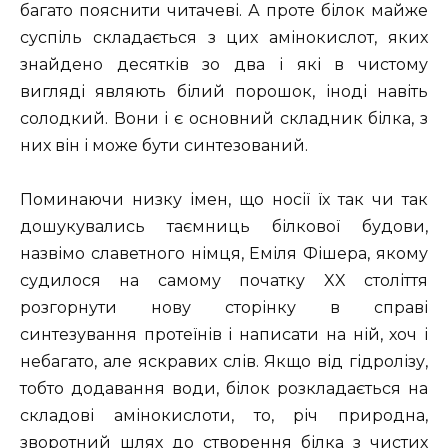
багато пояснити читачеві. А проте білок майже
суспіль складається з цих амінокислот, яких
знайдено десятків зо два і які в чистому
вигляді являють білий порошок, іноді навіть
солодкий. Вони і є основний складник білка, з
них він і може бути синтезований.
Поминаючи низку імен, що носії їх так чи так
дошукувались таємниць білкової будови,
назвімо славетного німця, Еміля Фішера, якому
судилося на самому початку XX століття
розгорнути нову сторінку в справі
синтезування протеїнів і написати на ній, хоч і
небагато, але яскравих слів. Якщо від гідролізу,
тобто додавання води, білок розкладається на
складові амінокислоти, то, річ природна,
зворотний шлях до створення білка з чистих