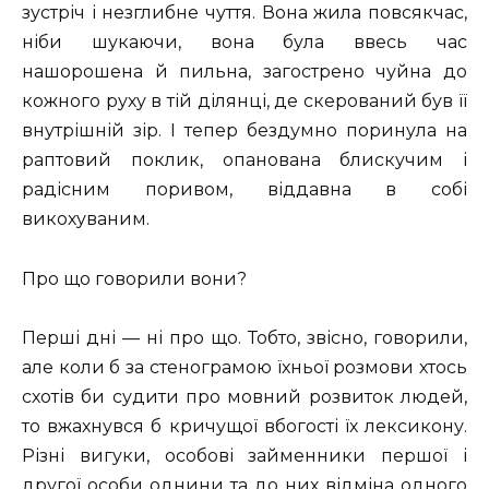
зустріч і незглибне чуття. Вона жила повсякчас,
ніби шукаючи, вона була ввесь час
нашорошена й пильна, загострено чуйна до
кожного руху в тій ділянці, де скерований був її
внутрішній зір. І тепер бездумно поринула на
раптовий поклик, опанована блискучим і
радісним поривом, віддавна в собі
викохуваним.
Про що говорили вони?
Перші дні — ні про що. Тобто, звісно, говорили,
але коли б за стенограмою їхньої розмови хтось
схотів би судити про мовний розвиток людей,
то вжахнувся б кричущої вбогості їх лексикону.
Різні вигуки, особові займенники першої і
другої особи однини та до них відміна одного