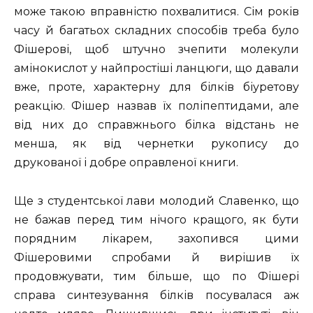
може такою вправністю похвалитися. Сім років
часу й багатьох складних способів треба було
Фішерові, щоб штучно зчепити молекули
амінокислот у найпростіші ланцюги, що давали
вже, проте, характерну для білків біуретову
реакцію. Фішер назвав їх поліпептидами, але
від них до справжнього білка відстань не
менша, як від чернетки рукопису до
друкованої і добре оправленої книги.
Ще з студентської лави молодий Славенко, що
не бажав перед тим нічого кращого, як бути
порядним лікарем, захопився цими
Фішеровими спробами й вирішив їх
продовжувати, тим більше, що по Фішері
справа синтезування білків посувалася аж