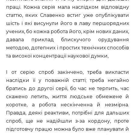
праці. Кожна серія мала наслідком відповідну
статтю, яких Славенко встиг уже опублікувати
шість і які висунули його в лаву першорядних
учених, бо кожна робота його, крім нових даних,
давала приклад блискучого орудування
методою, дотепних і простих технічних способів
та високої концентрації наукової думки,
І от серію спроб закінчено, треба викласти
наслідки її у поважній статті; треба негайно
братись до другої серії, бо час не терпить, час
скажено летить, життя людське обмежене й
коротке, а робота нескінченна й незмірна.
Правда, деякі реактиви, потрібні для дальших
спроб, ще не надійшли з-за кордону, проте
підготовчу працю можна було вже планувати й