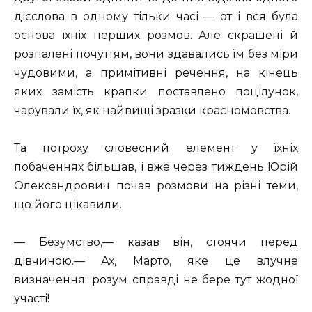
дієслова в одному тільки часі — от і вся була
основа їхніх перших розмов. Але скрашені й
розпалені почуттям, вони здавались їм без міри
чудовими, а примітивні речення, на кінець
яких замість крапки поставлено поцілунок,
чарували їх, як найвищі зразки красномовства.
Та потроху словесний елемент у їхніх
побаченнях більшав, і вже через тиждень Юрій
Олександрович почав розмови на різні теми,
що його цікавили.
— Безумство,— казав він, стоячи перед
дівчиною.— Ах, Марто, яке це влучне
визначення: розум справді не бере тут жодної
участі!