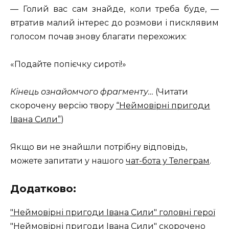
— Голий вас сам знайде, коли треба буде, —
втратив малий інтерес до розмови і писклявим
голосом почав знову благати перехожих:
«Подайте попієчку сироті!»
Кінець ознайомчого фрагменту…
(Читати
скорочену версію твору
“Неймовірні пригоди
Івана Сили”
)
Якщо ви не знайшли потрібну відповідь,
можете запитати у нашого
чат-бота у Телеграм
.
Додатково:
"Неймовірні пригоди Івана Сили" головні герої
"Неймовірні пригоди Івана Сили" скорочено