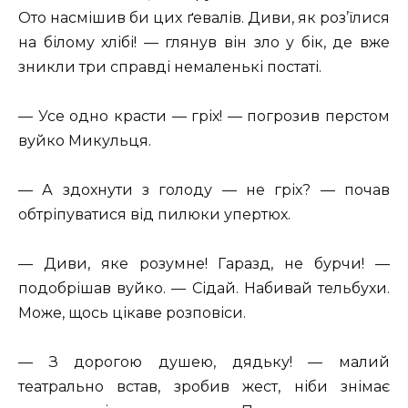
Ото насмішив би цих ґевалів. Диви, як роз’їлися
на білому хлібі! — глянув він зло у бік, де вже
зникли три справді немаленькі постаті.
— Усе одно красти — гріх! — погрозив перстом
вуйко Микульця.
— А здохнути з голоду — не гріх? — почав
обтріпуватися від пилюки упертюх.
— Диви, яке розумне! Гаразд, не бурчи! —
подобрішав вуйко. — Сідай. Набивай тельбухи.
Може, щось цікаве розповіси.
— З дорогою душею, дядьку! — малий
театрально встав, зробив жест, ніби знімає