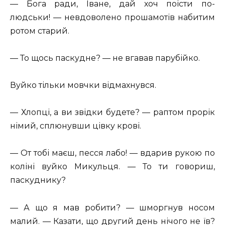
— Бога ради, Іване, дай хоч поїсти по-
людськи! — невдоволено прошамотів набитим
ротом старий.
— То щось паскудне? — не вгавав парубійко.
Вуйко тільки мовчки відмахнувся.
— Хлопці, а ви звідки будете? — раптом прорік
німий, сплюнувши цівку крові.
— От тобі маєш, песся лабо! — вдарив рукою по
коліні вуйко Микульця. — То ти говориш,
паскуднику?
— А що я мав робити? — шморгнув носом
малий. — Казати, що другий день нічого не їв?