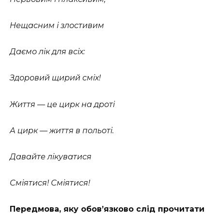
Нещасним і злостивим
Даємо лік для всіх:
Здоровий щирий сміх!
Життя — це цирк на дроті
А цирк — життя в польоті.
Давайте лікуватися
Сміятися! Сміятися!
Передмова, яку обов’язково слід прочитати