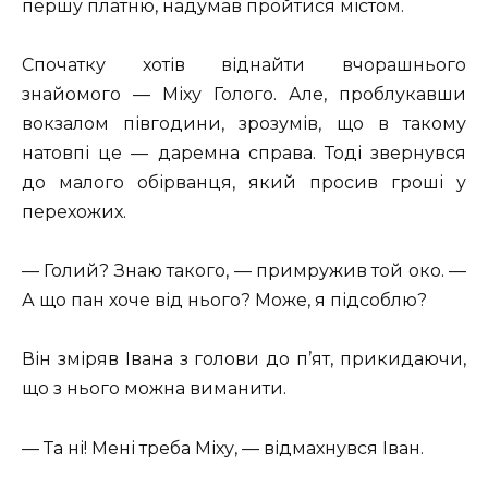
першу платню, надумав пройтися містом.
Спочатку хотів віднайти вчорашнього
знайомого — Міху Голого. Але, проблукавши
вокзалом півгодини, зрозумів, що в такому
натовпі це — даремна справа. Тоді звернувся
до малого обірванця, який просив гроші у
перехожих.
— Голий? Знаю такого, — примружив той око. —
А що пан хоче від нього? Може, я підсоблю?
Він зміряв Івана з голови до п’ят, прикидаючи,
що з нього можна виманити.
— Та ні! Мені треба Міху, — відмахнувся Іван.