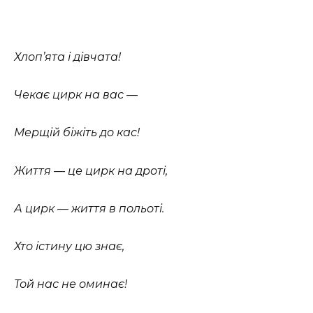
Хлоп’ята і дівчата!
Чекає цирк на вас —
Мерщій біжіть до кас!
Життя — це цирк на дроті,
А цирк — життя в польоті.
Хто істину цю знає,
Той нас не оминає!