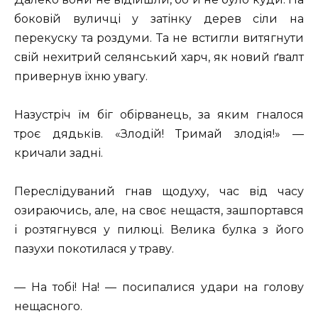
боковій вуличці у затінку дерев сіли на
перекуску та роздуми. Та не встигли витягнути
свій нехитрий селянський харч, як новий ґвалт
привернув їхню увагу.
Назустріч їм біг обірванець, за яким гналося
троє дядьків. «Злодій! Тримай злодія!» —
кричали задні.
Переслідуваний гнав щодуху, час від часу
озираючись, але, на своє нещастя, зашпортався
і розтягнувся у пилюці. Велика булка з його
пазухи покотилася у траву.
— На тобі! На! — посипалися удари на голову
нещасного.