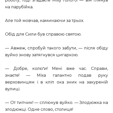
роботу, тоді згадаєте Міху Голого! — він глянув
на парубійка.
Але той мовчав, наминаючи за трьох.
Обід для Сили був справою святою.
— Авжеж, спробуй такого забути, — після обіду
вуйко знову затягнувся цигаркою.
— Добре, колєґи! Мені вже час. Справи,
знаєте! — Міха галантно подав руку
верховинцям і в кліп ока зник на закуреній
вулиці.
— От типчик! — сплюнув вуйко. — Злодюжка на
злодюжці. Одне слово, столиця!