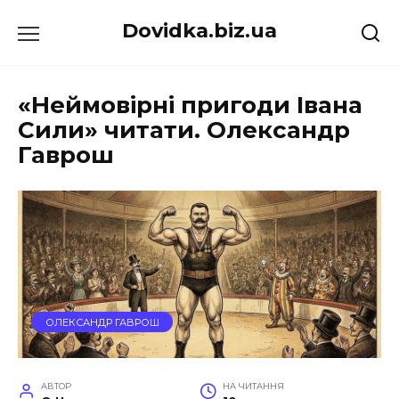
Перейти
Dovidka.biz.ua
до
вмісту
«Неймовірні пригоди Івана
Сили» читати. Олександр
Гаврош
ОЛЕКСАНДР ГАВРОШ
АВТОР
НА ЧИТАННЯ