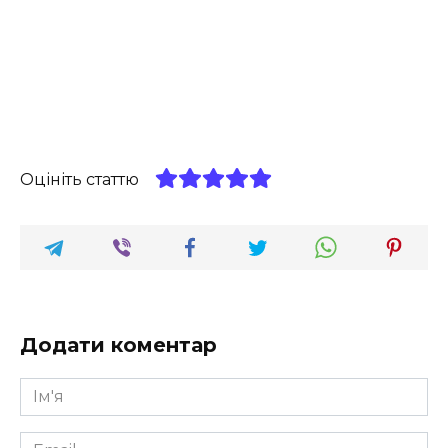
Оцініть статтю
Додати коментар
Ім'я
*
Email