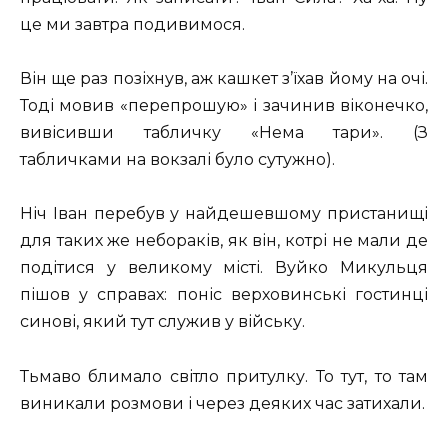
це ми завтра подивимося.
Він ще раз позіхнув, аж кашкет з’їхав йому на очі.
Тоді мовив «перепрошую» і зачинив віконечко,
вивісивши табличку «Нема тари». (З
табличками на вокзалі було сутужно).
Ніч Іван перебув у найдешевшому пристанищі
для таких же небораків, як він, котрі не мали де
подітися у великому місті. Вуйко Микульця
пішов у справах: поніс верховинські гостинці
синові, який тут служив у війську.
Тьмаво блимало світло притулку. То тут, то там
виникали розмови і через деяких час затихали.