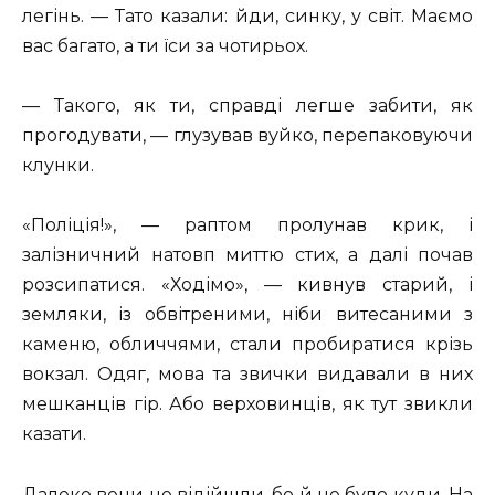
легінь. — Тато казали: йди, синку, у світ. Маємо
вас багато, а ти їси за чотирьох.
— Такого, як ти, справді легше забити, як
прогодувати, — глузував вуйко, перепаковуючи
клунки.
«Поліція!», — раптом пролунав крик, і
залізничний натовп миттю стих, а далі почав
розсипатися. «Ходімо», — кивнув старий, і
земляки, із обвітреними, ніби витесаними з
каменю, обличчями, стали пробиратися крізь
вокзал. Одяг, мова та звички видавали в них
мешканців гір. Або верховинців, як тут звикли
казати.
Далеко вони не відійшли, бо й не було куди. На