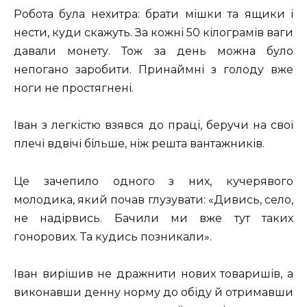
Робота була нехитра: брати мішки та ящики і
нести, куди скажуть. За кожні 50 кілограмів ваги
давали монету. Тож за день можна було
непогано заробити. Принаймні з голоду вже
ноги не простягнені.
Іван з легкістю взявся до праці, беручи на свої
плечі вдвічі більше, ніж решта вантажників.
Це зачепило одного з них, кучерявого
молодика, який почав глузувати: «Дивись, село,
не надірвись. Бачили ми вже тут таких
гонорових. Та кудись позникали».
Іван вирішив не дражнити нових товаришів, а
виконавши денну норму до обіду й отримавши