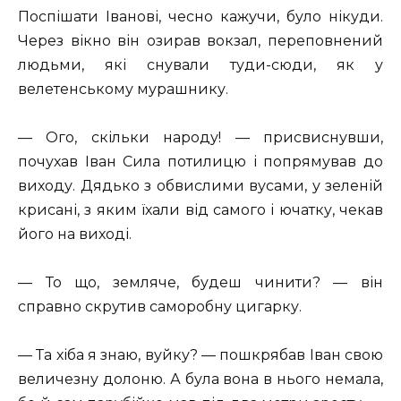
Поспішати Іванові, чесно кажучи, було нікуди.
Через вікно він озирав вокзал, переповнений
людьми, які снували туди-сюди, як у
велетенському мурашнику.
— Ого, скільки народу! — присвиснувши,
почухав Іван Сила потилицю і попрямував до
виходу. Дядько з обвислими вусами, у зеленій
крисані, з яким їхали від самого і ючатку, чекав
його на виході.
— То що, земляче, будеш чинити? — він
справно скрутив саморобну цигарку.
— Та хіба я знаю, вуйку? — пошкрябав Іван свою
величезну долоню. А була вона в нього немала,