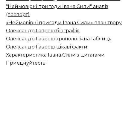
"Неймовірні пригоди Івана Сили" аналіз
(паспорт)
«Неймовірні пригоди Івана Сили» план твору
Олександр Гаврош біографія
Олександр Гаврош хронологічна таблиця
Олександр Гаврош цікаві факти
Характеристика Івана Сили з цитатами
Приєднуйтесть: