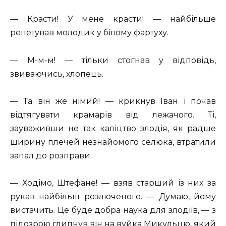
— Красти! У мене красти! — найбільше
репетував молодик у білому фартуху.
— М-м-м! — тільки стогнав у відповідь,
звиваючись, хлопець.
— Та він же німий! — крикнув Іван і почав
відтягувати крамарів від лежачого. Ті,
зауваживши не так каліцтво злодія, як радше
ширину плечей незнайомого селюка, втратили
запал до розправи.
— Ходімо, Штефане! — взяв старший із них за
рукав найбільш розлюченого. — Думаю, йому
вистачить. Це буде добра наука для злодіїв, — з
підозрою глипнув він на вуйка Микульцю, який