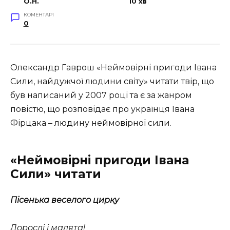
O.H.
10 хв
КОМЕНТАРІ
0
Олександр Гаврош «Неймовірні пригоди Івана
Сили, найдужчої людини світу» читати твір, що
був написаний у 2007 році та є за жанром
повістю, що розповідає про українця Івана
Фірцака – людину неймовірної сили.
«Неймовірні пригоди Івана
Сили» читати
Пісенька веселого цирку
Дорослі і малята!