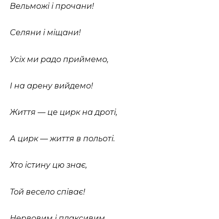
Вельможі і прочани!
Селяни і міщани!
Усіх ми радо приймемо,
І на арену вийдемо!
Життя — це цирк на дроті,
А цирк — життя в польоті.
Хто істину цю знає,
Той весело співає!
Нервовим і плаксивим,