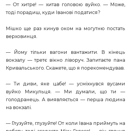
— От хитре! — хитав головою вуйко. — Може,
тоді порадиш, куди Іванові податися?
Мішко ще раз кинув оком на могутню постать
верховинця.
— Йому тільки вагони вантажити. В кінець
вокзалу — третє вікно ліворуч. Запитаєте пана
Кривальського. Скажете, що я порекомендував.
— Ти диви, яке цабе! — усміхнувся вусами
вуйко Микульця. — Ми думали, що ти —
голодранець. А виявляється — перша людина
на вокзалі.
— Глузуйте, глузуйте! От коли Івана приймуть на