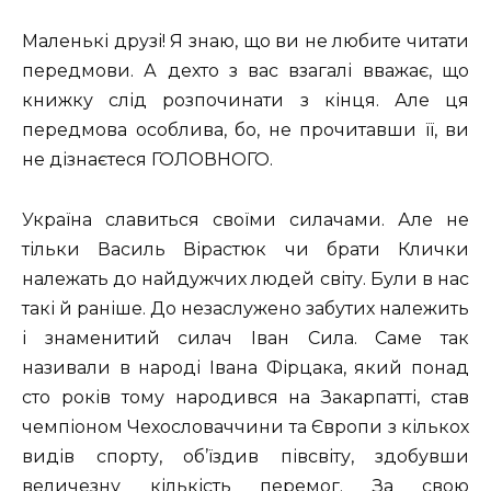
Маленькі друзі! Я знаю, що ви не любите читати
передмови. А дехто з вас взагалі вважає, що
книжку слід розпочинати з кінця. Але ця
передмова особлива, бо, не прочитавши її, ви
не дізнаєтеся ГОЛОВНОГО.
Україна славиться своїми силачами. Але не
тільки Василь Вірастюк чи брати Клички
належать до найдужчих людей світу. Були в нас
такі й раніше. До незаслужено забутих належить
і знаменитий силач Іван Сила. Саме так
називали в народі Івана Фірцака, який понад
сто років тому народився на Закарпатті, став
чемпіоном Чехословаччини та Європи з кількох
видів спорту, об’їздив півсвіту, здобувши
величезну кількість перемог. За свою