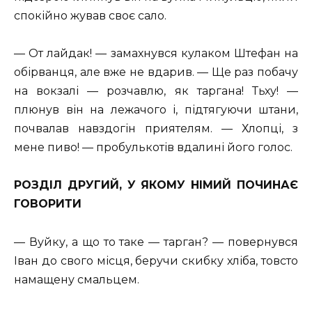
спокійно жував своє сало.
— От лайдак! — замахнувся кулаком Штефан на
обірванця, але вже не вдарив. — Ще раз побачу
на вокзалі — розчавлю, як таргана! Тьху! —
плюнув він на лежачого і, підтягуючи штани,
почвалав навздогін приятелям. — Хлопці, з
мене пиво! — пробулькотів вдалині його голос.
РОЗДІЛ ДРУГИЙ, У ЯКОМУ НІМИЙ ПОЧИНАЄ
ГОВОРИТИ
— Вуйку, а що то таке — тарган? — повернувся
Іван до свого місця, беручи скибку хліба, товсто
намащену смальцем.