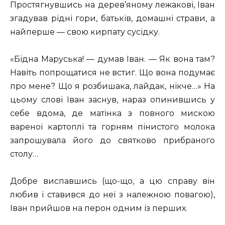
Простягнувшись на дерев’яному лежакові, Іван
згадував рідні гори, батьків, домашні страви, а
найперше — свою кирпату сусідку.
«Бідна Маруська! — думав Іван. — Як вона там?
Навіть попрощатися не встиг. Що вона подумає
про мене? Що я розбишака, лайдак, нікче…» На
цьому слові Іван заснув, нараз опинившись у
себе вдома, де матінка з повного мискою
вареної картоплі та горням пінистого молока
запрошувала його до святково прибраного
столу…
Добре виспавшись (що-що, а цю справу він
любив і ставився до неї з належною повагою),
Іван прийшов на перон одним із перших.