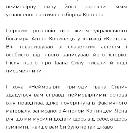
неймовірну силу його нарекли ім’ям
уславленого античного борця Кротона.
Першим розповів про життя українського
богатиря Антон Копинець у книжці «Кротон».
Він товаришував зі славетним атлетом і
особисто від нього записував його історію.
Після нього про Івана Силу писали й інші
письменники.
І хоча «Неймовірні пригоди Івана Сили»
здадуться вам справді неймовірними, основа
їхня правдива, адже почерпнута із фактичного
матеріалу, записаного Антоном Копинцем. Ясна
річ, що ми мусили додати щось від себе, а щось
і змінити, інакше вам би було не так цікаво.