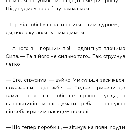
бо й сам парубійко мав під два метри зросту. —
Піду кудись на роботу найматися.
– І треба тобі було зачинатися з тим дурнем, —
дядько окутався густим димом.
— А чого він першим ліз! — здвигнув плечима
Сила. — Та я його не сильно того… Так, струснув
легко.
— Еге, струснув! — вуйко Микульця засміявся,
показавши рідкі зуби. — Ледве привели до
тями. Та ж він тобі не просто сусіда, а
начальників синок. Думати треба! — постукав
він себе кривим пальцем по чолі.
— Що тепер поробиш, — зітхнув на повні груди