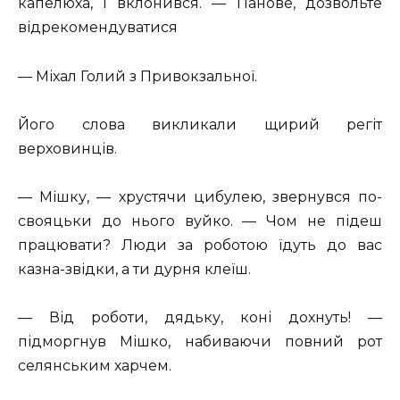
капелюха, і вклонився. — Панове, дозвольте
відрекомендуватися
— Міхал Голий з Привокзальної.
Його слова викликали щирий регіт
верховинців.
— Мішку, — хрустячи цибулею, звернувся по-
свояцьки до нього вуйко. — Чом не підеш
працювати? Люди за роботою їдуть до вас
казна-звідки, а ти дурня клеїш.
— Від роботи, дядьку, коні дохнуть! —
підморгнув Мішко, набиваючи повний рот
селянським харчем.