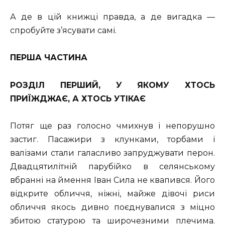
А де в цій книжці правда, а де вигадка —
спробуйте з’ясувати самі.
ПЕРША ЧАСТИНА
РОЗДІЛ ПЕРШИЙ, У ЯКОМУ ХТОСЬ
ПРИЇЖДЖАЄ, А ХТОСЬ УТІКАЄ
Потяг ще раз голосно чмихнув і непорушно
застиг. Пасажири з клунками, торбами і
валізами стали галасливо запруджувати перон.
Двадцятилітній парубійко в селянському
вбранні на ймення Іван Сила не квапився. Його
відкрите обличчя, ніжні, майже дівочі риси
обличчя якось дивно поєднувалися з міцно
збитою статурою та широчезними плечима.