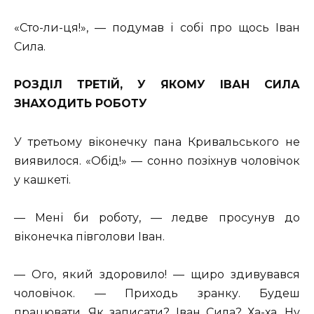
«Сто-ли-ця!», — подумав і собі про щось Іван
Сила.
РОЗДІЛ ТРЕТІЙ, У ЯКОМУ ІВАН СИЛА
ЗНАХОДИТЬ РОБОТУ
У третьому віконечку пана Кривальського не
виявилося. «Обід!» — сонно позіхнув чоловічок
у кашкеті.
— Мені би роботу, — ледве просунув до
віконечка півголови Іван.
— Ого, який здоровило! — щиро здивувався
чоловічок. — Приходь зранку. Будеш
працювати. Як записати? Іван Сила? Ха-ха. Ну